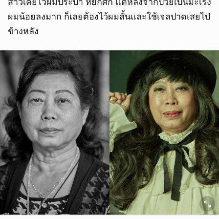
สาวเคยไว้ผมประบ่า หยักศก แต่หลังจากป่วยเป็นมะเร็ง
ผมน้อยลงมาก ก็เลยต้องไว้ผมสั้นและใช้เจลปาดเสยไป
ข้างหลัง