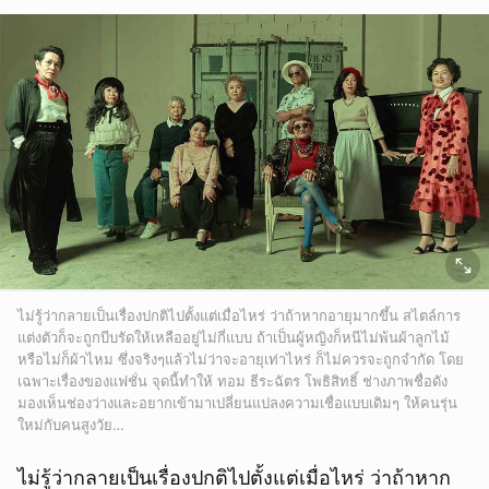
ไม่รู้ว่ากลายเป็นเรื่องปกติไปตั้งแต่เมื่อไหร่ ว่าถ้าหากอายุมากขึ้น สไตล์การ
แต่งตัวก็จะถูกบีบรัดให้เหลืออยู่ไม่กี่แบบ ถ้าเป็นผู้หญิงก็หนีไม่พ้นผ้าลูกไม้
หรือไม่ก็ผ้าไหม ซึ่งจริงๆแล้วไม่ว่าจะอายุเท่าไหร่ ก็ไม่ควรจะถูกจำกัด โดย
เฉพาะเรื่องของแฟชั่น จุดนี้ทำให้ ทอม ธีระฉัตร โพธิสิทธิ์ ช่างภาพชื่อดัง
มองเห็นช่องว่างและอยากเข้ามาเปลี่ยนแปลงความเชื่อแบบเดิมๆ ให้คนรุ่น
ใหม่กับคนสูงวัย…
ไม่รู้ว่ากลายเป็นเรื่องปกติไปตั้งแต่เมื่อไหร่ ว่าถ้าหาก