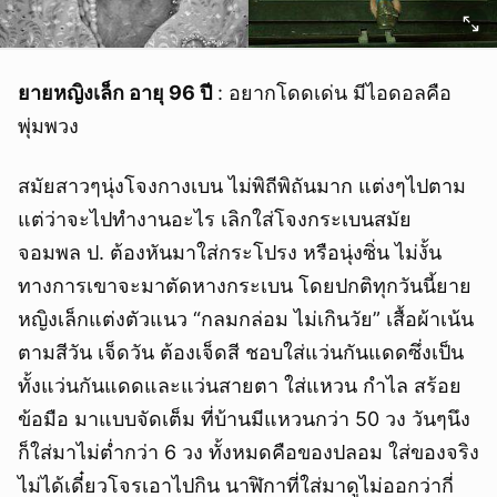
ยายหญิงเล็ก อายุ 96 ปี
: อยากโดดเด่น มีไอดอลคือ
พุ่มพวง
สมัยสาวๆนุ่งโจงกางเบน ไม่พิถีพิถันมาก แต่งๆไปตาม
แต่ว่าจะไปทำงานอะไร เลิกใส่โจงกระเบนสมัย
จอมพล ป. ต้องหันมาใส่กระโปรง หรือนุ่งซิ่น ไม่งั้น
ทางการเขาจะมาตัดหางกระเบน โดยปกติทุกวันนี้ยาย
หญิงเล็กแต่งตัวแนว “กลมกล่อม ไม่เกินวัย” เสื้อผ้าเน้น
ตามสีวัน เจ็ดวัน ต้องเจ็ดสี ชอบใส่แว่นกันแดดซึ่งเป็น
ทั้งแว่นกันแดดและแว่นสายตา ใส่แหวน กำไล สร้อย
ข้อมือ มาแบบจัดเต็ม ที่บ้านมีแหวนกว่า 50 วง วันๆนึง
ก็ใส่มาไม่ต่ำกว่า 6 วง ทั้งหมดคือของปลอม ใส่ของจริง
ไม่ได้เดี๋ยวโจรเอาไปกิน นาฬิกาที่ใส่มาดูไม่ออกว่ากี่