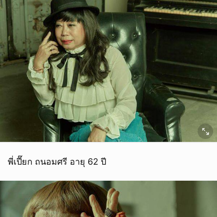
พี่เปี๊ยก ถนอมศรี อายุ 62 ปี