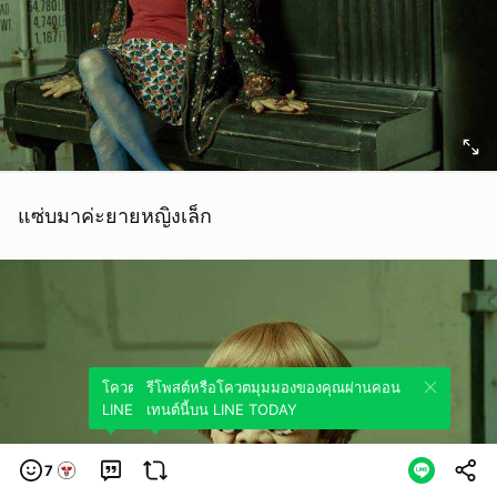
แซ่บมาค่ะยายหญิงเล็ก
โควตมุมมองของคุณผ่านคอนเทนต์นี้บน
รีโพสต์หรือโควตมุมมองของคุณผ่านคอน
LINE TODAY
เทนต์นี้บน LINE TODAY
7