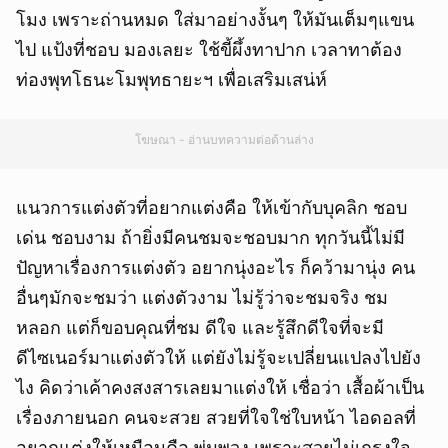
โมง เพราะถ่านหมด ใส่มาอย่างงั้นๆ ให้มันเต็มๆแขน
ไป แป้งที่ชอบ มองเลยะ ใช้ขี้ผึ้งทาปาก เวลาทาต้อง
ท่องพุทโธนะโมพุทธายะฯ เพื่อเสริมเสน่ห์
โฆษณา - อ่านบทความต่อด้านล่าง
แนวการแต่งตัวที่อยากแต่งคือ ให้เข้ากับบุคลิก ชอบ
เด่น ชอบงาม ถ้ายิ่งมีคนชมจะชอบมาก ทุกวันนี้ไม่มี
ปัญหาเรื่องการแต่งตัว อยากนุ่งอะไร ก็คว้ามานุ่ง คน
อื่นๆมักจะชมว่า แต่งตัวงาม ไม่รู้ว่าจะชมจริง ชม
หลอก แต่ก็ขอบคุณที่ชม ดีใจ และรู้สึกดีใจที่จะมี
ดีไซเนอร์มาแต่งตัวให้ แต่ยังไม่รู้จะเปลี่ยนแปลงไปยัง
ไง คิดว่าเค้าคงสงสารเลยมาแต่งให้ เชื่อว่า เสื้อผ้าเป็น
เรื่องภายนอก คนจะสวย สวยที่ใจใช่ใบหน้า ไอดอลที่
อยากแต่งให้เหมือนคือ พุ่มพวง เพราะสวยไม่เกรงใจ