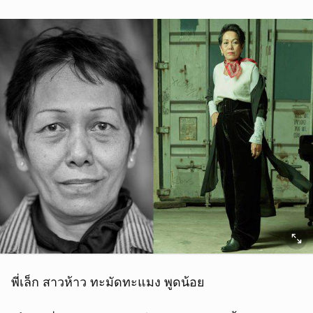
พี่เล็ก สาวห้าว ทะมัดทะแมง พูดน้อย