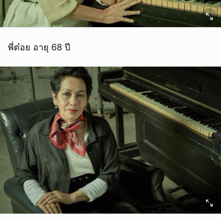
พี่ต๋อย อายุ 68 ปี