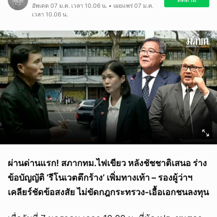
อัพเดต 07 ม.ค. เวลา 10.06 น. • เผยแพร่ 07 ม.ค.
เวลา 10.06 น.
ผ่านด่านแรก! สภากทม.ไฟเขียว หลังชัชชาติเสนอ ร่าง
ข้อบัญญัติ ‘รีโนเวตตึกร้าง’ เพิ่มทางเท้า – รองผู้ว่าฯ
เคลียร์ชัดข้อสงสัย ไม่ขัดกฎกระทรวง-เอื้อเอกชนลงทุน