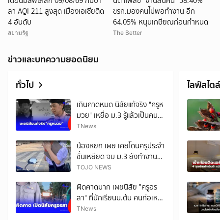
เตือนมลพิษโลก 09/08/69 กัมปา
นิด้าโพลชี้ “งานล้นคน” 58.40%
ลา AQI 211 สูงสุด เมืองเอเชียติด
ขรก.มองคนไม่พอทำงาน อีก
4 อันดับ
64.05% หนุนเกษียณก่อนกำหนด
สยามรัฐ
The Better
ข่าวและบทความยอดนิยม
ทั่วไป
ไลฟ์สไตล
เกินคาดหมด นิสัยแท้จริง "ครูห
มวย" เหยื่อ ม.3 รู้แล้วเป็นคน
ยังไง
TNews
น้องหยก เผย เคยโดนครูประจำ
ชั้นเหยียด จบ ม.3 ยังทำงาน
ร้านสะดวกซื้อไม่ได้
TOJO NEWS
ผิดคาดมาก เผยนิสัย "ครูอร
สา" ที่นักเรียนม.ต้น คนก่อเหตุ
เดินตามหา
TNews