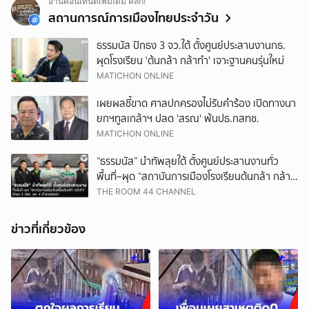
อ่านคอนเทนต์เพิ่มเติม คลิก!
สถานการณ์การเมืองไทยประจำวัน
ธรรมนัส ปักธง 3 จว.ใต้ ตั้งศูนย์ประสานงานกธ.
ผุดโรงเรียน 'ต้นกล้า กล้าทำ' เจาะฐานคนรุ่นใหม่
MATICHON ONLINE
เผยผลชี้ขาด ศาลปกครองไม่รับคำร้อง เปิดทางนา
ยกฯทูลเกล้าฯ ปลด 'สรณ' พ้นปธ.กสทช.
MATICHON ONLINE
“ธรรมนัส” นำทัพลุยใต้ ตั้งศูนย์ประสานงานทั่ว
พื้นที่–ผุด “สถาบันการเมืองโรงเรียนต้นกล้า กล้า
ทำ” ปักธง 3 จชต. และ 4 อำเภอสงขลา
THE ROOM 44 CHANNEL
ข่าวที่เกี่ยวข้อง