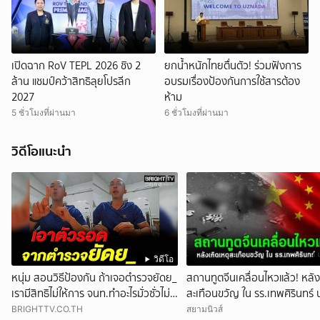
เปิดฉาก RoV TEPL 2026 ชิง 2
ยกน้ำหนักไทยตื่นตัว! ร่วมฟังการ
ล้าน แชมป์คว้าสิทธิลุยโปรลีก
อบรมเรื่องป้องกันการใช้สารต้อง
2027
ห้าม
5 ชั่วโมงที่ผ่านมา
6 ชั่วโมงที่ผ่านมา
วิดีโอแนะนำ
วิดีโอ
หนุ่ม สอนวิธีป้องกัน ถ้าเจอตำรวจยัดย_
สถานทูตจีนเคลื่อนไหวแล้ว! หลัง
เรามีสิทธิไม่ให้การ จนท.ทำอะไรมั่วซั่วไม่
สะเทือนขวัญ ใน รร.เทพศิรินทร์ 
ได้
BRIGHTTV.CO.TH
สยามนิวส์