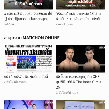
อาเด็ก ม.3 ยื่นขอรับเงินเยียวยาให้
"เงินสด" ทะลักจากผนัง 13 ล้าน
‘ปู่-ย่า’ ปฏิเสธตอบปมแชตหลุดคุย
ช่างรับเหมา-เจ้าของบ้าน แย่งกัน
แม่ ‘ถูกกลั่นแกล้ง’
วุ่น สุดท้ายศาลตัดสินให้ใคร?!
เดลินิวส์
sanook.com
ล่าสุดจาก MATICHON ONLINE
หน้า 1 หนังสือพิมพ์มติชน วันนี้
เปิดโปรแกรมครบทุกคู่ ศึก ONE
ลุมพินี 166 & The Inner Circle
2 ชั่วโมงที่ผ่านมา
26
3 ชั่วโมงที่ผ่านมา