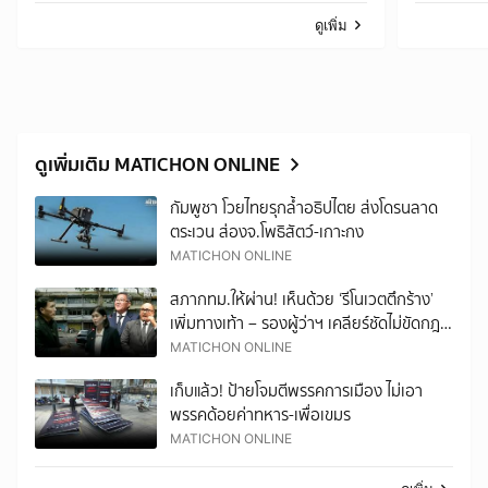
ดูเพิ่ม
ดูเพิ่มเติม MATICHON ONLINE
กัมพูชา โวยไทยรุกล้ำอธิปไตย ส่งโดรนลาด
ตระเวน ส่องจ.โพธิสัตว์-เกาะกง
MATICHON ONLINE
สภากทม.ให้ผ่าน! เห็นด้วย ‘รีโนเวตตึกร้าง’
เพิ่มทางเท้า – รองผู้ว่าฯ เคลียร์ชัดไม่ขัดกฎ-
เอื้อนักลงทุน
MATICHON ONLINE
เก็บแล้ว! ป้ายโจมตีพรรคการเมือง ไม่เอา
พรรคด้อยค่าทหาร-เพื่อเขมร
MATICHON ONLINE