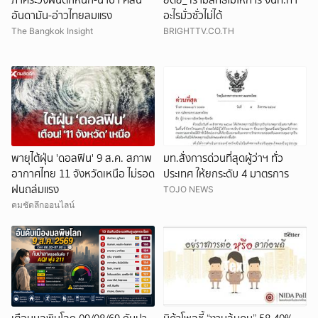
อันดามัน-อ่าวไทยลมแรง
อะไรมั่วซั่วไม่ได้
The Bangkok Insight
BRIGHTTV.CO.TH
พายุไต้ฝุ่น 'ดอลฟิน' 9 ส.ค. สภาพ
มท.สั่งการด่วนที่สุดผู้ว่าฯ ทั่ว
อากาศไทย 11 จังหวัดเหนือ ไม่รอด
ประเทศ ให้ยกระดับ 4 มาตรการ
ฝนถล่มแรง
TOJO NEWS
คมชัดลึกออนไลน์