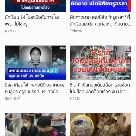
นักเรียน 14 ไม่ลงมือกับภารโรง
ผิดคาดมาก เผยนิสัย "ครูอรสา" ที่
เพราะไม่ใช่ครู
นักเรียนม.ต้น คนก่อเหตุ เดินตาม
หา
มุมข่าว
TNews
ยิ่งสะเทือนใจ! แพทย์นิติเวช เผยผล
6 ราศี เงินทองเต็มสต็อก รวยช็อก
ชันสูตร ครูคนเเรกที่ นร. ลงมือ
ไม่มีช็อต ปลดล็อกเรื่องเงิน มีลาภ
ลอยจ่อคิว
สยามนิวส์
ดวง D