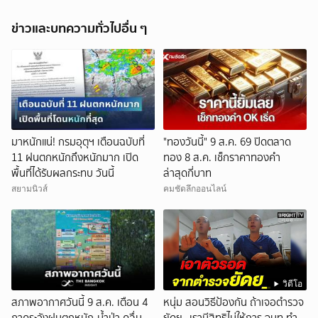
ข่าวและบทความทั่วไปอื่น ๆ
มาหนักแน่! กรมอุตุฯ เตือนฉบับที่
"ทองวันนี้" 9 ส.ค. 69 ปิดตลาด
11 ฝนตกหนักถึงหนักมาก เปิด
ทอง 8 ส.ค. เช็กราคาทองคำ
พื้นที่ได้รับผลกระทบ วันนี้
ล่าสุดกี่บาท
สยามนิวส์
คมชัดลึกออนไลน์
วิดีโอ
สภาพอากาศวันนี้ 9 ส.ค. เตือน 4
หนุ่ม สอนวิธีป้องกัน ถ้าเจอตำรวจ
ภาคระวังฝนตกหนัก-น้ำป่า คลื่น
ยัดย_ เรามีสิทธิไม่ให้การ จนท.ทำ