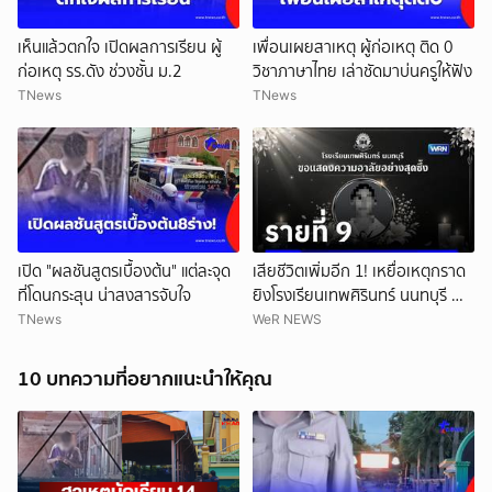
เห็นแล้วตกใจ เปิดผลการเรียน ผู้
เพื่อนเผยสาเหตุ ผู้ก่อเหตุ ติด 0
ก่อเหตุ รร.ดัง ช่วงชั้น ม.2
วิชาภาษาไทย เล่าชัดมาบ่นครูให้ฟัง
TNews
TNews
เปิด "ผลชันสูตรเบื้องต้น" แต่ละจุด
เสียชีวิตเพิ่มอีก 1! เหยื่อเหตุกราด
ที่โดนกระสุน น่าสงสารจับใจ
ยิงโรงเรียนเทพศิรินทร์ นนทบุรี ทำ
ยอดเสียชีวิตสะสมรวมเป็น 9 ราย
TNews
WeR NEWS
แล้ว
10 บทความที่อยากแนะนำให้คุณ