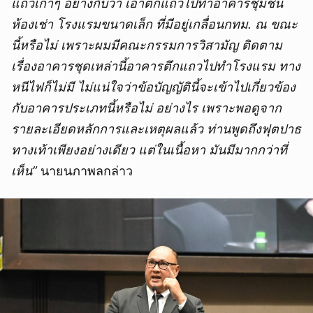
แถวเก่าๆ อย่างกับว่า เอาตึกแถวไปทำอาคารชุมชน
ห้องเช่า โรงแรมขนาดเล็ก ที่มีอยู่เกลื่อนกทม. ณ ขณะ
นี้หรือไม่ เพราะผมมีคณะกรรมการวิสามัญ ติดตาม
เรื่องอาคารชุดเหล่านี้
อาคารตึกแถวไปทำโรงแรม ทาง
หนีไฟก็ไม่มี ไม่แน่ใจว่าข้อบัญญัตินี้จะเข้าไปเกี่ยวข้อง
กับอาคารประเภทนี้หรือไม่
อย่างไร เพราะพอดูจาก
รายละเอียดหลักการและเหตุผลแล้ว ท่านพูดถึงฟุตปาธ
ทางเท้าเพียงอย่างเดียว แต่ในเนื้อหา มันมีมากกว่าที่
เห็น”
นายนภาพลกล่าว