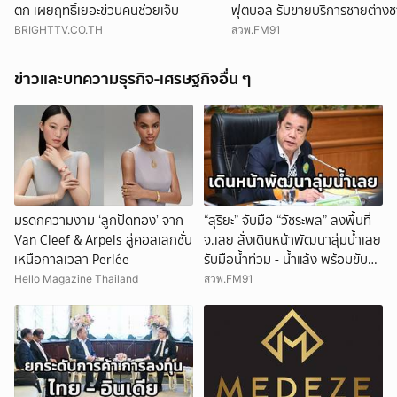
ตก เผยฤทธิ์เยอะข่วนคนช่วยเจ็บ
ฟุตบอล รับขายบริการชายต่างชา
แอปหาคู่ พบอยู่เกินกำหนดอนุ
BRIGHTTV.CO.TH
สวพ.FM91
ข่าวและบทความธุรกิจ-เศรษฐกิจอื่น ๆ
มรดกความงาม ‘ลูกปัดทอง’ จาก
“สุริยะ” จับมือ “วัชระพล” ลงพื้นที่
Van Cleef & Arpels สู่คอลเลกชั่น
จ.เลย สั่งเดินหน้าพัฒนาลุ่มน้ำเลย
เหนือกาลเวลา Perlée
รับมือน้ำท่วม - น้ำแล้ง พร้อมขับ
เคลื่อนโครงการพัฒนาแหล่งน้ำ
Hello Magazine Thailand
สวพ.FM91
ตามแนวพระราชดำริ หนุนความ
มั่นคงด้านน้ำให้ประชาชนและภาค
การเกษตร