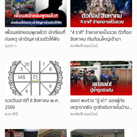
เพื่อนสนิทยอมพูดแล้ว!! นักเรียนที่
"4 ราศี" ร้ายกลายเป็นรวย ตัวท็อป
ก่อเหตุ เล่าปัญหาส่วนตัวให้ฟัง
สิงหาคม เงินก้อนใหญ่เข้ามา
มุมข่าว
คมชัดลึกออนไลน์
ดวงวันเสาร์ที่ 8 สิงหาคม พ.ศ.
สลด! พบร่าง "ปู่-ย่า" ของผู้ก่อ
2569
เหตุกราดยิง ถูกยิงดับภายในบ้าน
พัก
พ.พาทินี
คมชัดลึกออนไลน์