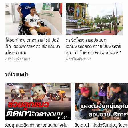
“โค้ชฮุก” อัพเดทอาการ “ซุปเปอร์
ตร.จัดโครงการอุปสมบท
เล็ก” ต้องพักรักษาตัว เชื่อกลับมา
เฉลิมพระเกียรติ ถวายเป็นพระราช
จะโหดกว่าเดิม
กุศลแด่ "ในหลวง-พระพันปีหลวง"
2 ชั่วโมงที่ผ่านมา
4 ชั่วโมงที่ผ่านมา
วิดีโอแนะนำ
วิดีโอ
ช่วยลูกแมวติดเกาะกลางถนนกลางฝน
สืบ ตม.1 แฝงตัวจับหนุ่มยูกันดา