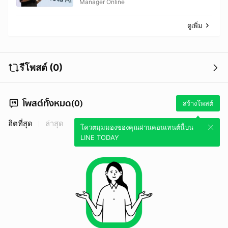
รอย Libra
Manager Online
ดูเพิ่ม
รีโพสต์ (0)
โพสต์ทั้งหมด(0)
สร้างโพสต์
ฮิตที่สุด
ล่าสุด
โควตมุมมองของคุณผ่านคอนเทนต์นี้บน
LINE TODAY