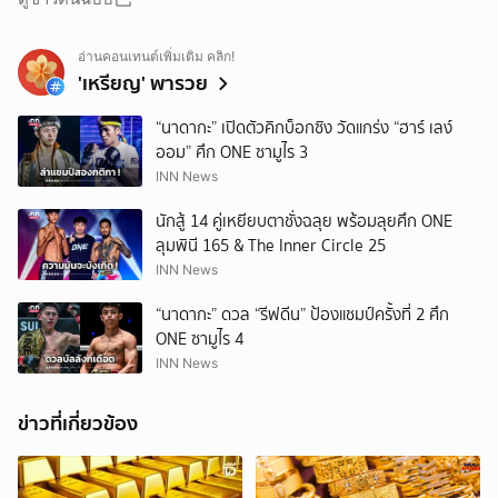
อ่านคอนเทนต์เพิ่มเติม คลิก!
'เหรียญ' พารวย
“นาดากะ” เปิดตัวคิกบ็อกซิง วัดแกร่ง “ฮาร์ เลง์
ออม” ศึก ONE ซามูไร 3
INN News
นักสู้ 14 คู่เหยียบตาชั่งฉลุย พร้อมลุยศึก ONE
ลุมพินี 165 & The Inner Circle 25
INN News
“นาดากะ” ดวล “รีฟดีน” ป้องแชมป์ครั้งที่ 2 ศึก
ONE ซามูไร 4
INN News
ข่าวที่เกี่ยวข้อง