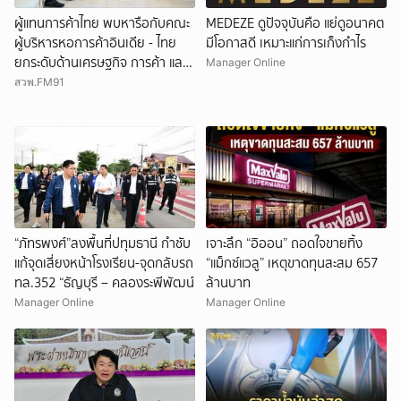
ผู้แทนการค้าไทย พบหารือกับคณะ
MEDEZE ดูปัจจุบันคือ แย่ดูอนาคต
ผู้บริหารหอการค้าอินเดีย - ไทย
มีโอกาสดี เหมาะแก่การเก็งกำไร
ยกระดับด้านเศรษฐกิจ การค้า และ
Manager Online
การลงทุนระหว่างประเทศ
สวพ.FM91
“ภัทรพงศ์”ลงพื้นที่ปทุมธานี กำชับ
เจาะลึก “อิออน” ถอดใจขายทิ้ง
แก้จุดเสี่ยงหน้าโรงเรียน-จุดกลับรถ
“แม็กซ์แวลู” เหตุขาดทุนสะสม 657
ทล.352 “ธัญบุรี – คลองระพีพัฒน์
ล้านบาท
Manager Online
Manager Online