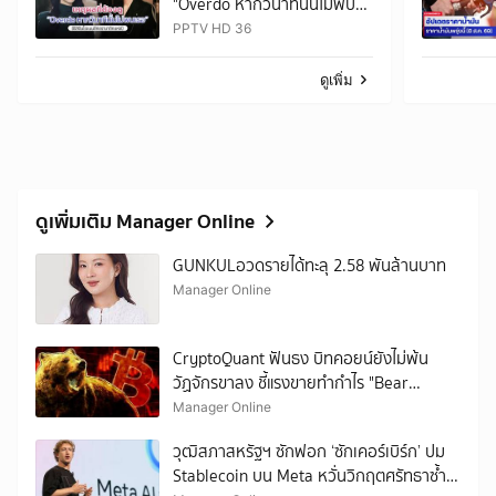
"Overdo หากวินาทีนั้นไม่พบ
เธอ"
PPTV HD 36
ดูเพิ่ม
ดูเพิ่มเติม Manager Online
GUNKULอวดรายได้ทะลุ 2.58 พันล้านบาท
Manager Online
CryptoQuant ฟันธง บิทคอยน์ยังไม่พ้น
วัฏจักรขาลง ชี้แรงขายทำกำไร "Bear
Market Rally" พร้อมปะทุซ้ำ
Manager Online
วุฒิสภาสหรัฐฯ ซักฟอก ‘ซักเคอร์เบิร์ก’ ปม
Stablecoin บน Meta หวั่นวิกฤตศรัทธาซ้ำ