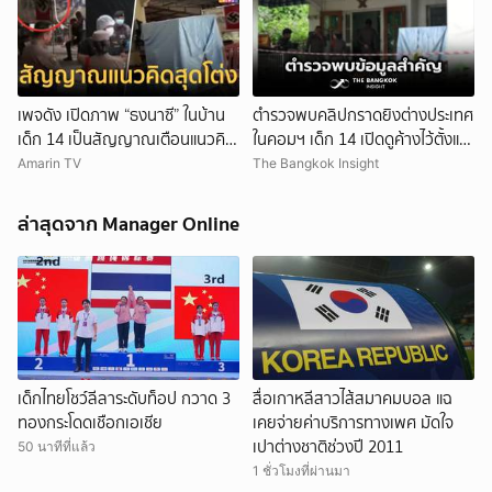
เพจดัง เปิดภาพ “ธงนาซี” ในบ้าน
ตำรวจพบคลิปกราดยิงต่างประเทศ
เด็ก 14 เป็นสัญญาณเตือนแนวคิด
ในคอมฯ เด็ก 14 เปิดดูค้างไว้ตั้งแต่
สุดโต่ง
วันที่ 30 ก.ค.
Amarin TV
The Bangkok Insight
ล่าสุดจาก Manager Online
เด็กไทยโชว์ลีลาระดับท็อป กวาด 3
สื่อเกาหลีสาวไส้สมาคมบอล แฉ
ทองกระโดดเชือกเอเชีย
เคยจ่ายค่าบริการทางเพศ มัดใจ
เปาต่างชาติช่วงปี 2011
50 นาทีที่แล้ว
1 ชั่วโมงที่ผ่านมา