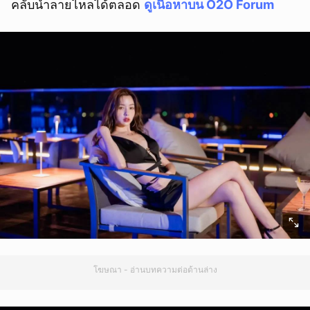
คลับน้ำลายไหลได้ตลอด
ดูเนื้อหาบน O2O Forum
โฆษณา - อ่านบทความต่อด้านล่าง