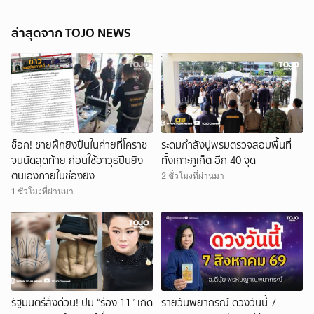
ล่าสุดจาก TOJO NEWS
ช็อก! ชายฝึกยิงปืนในค่ายที่โคราช
ระดมกำลังปูพรมตรวจสอบพื้นที่
จนนัดสุดท้าย ก่อนใช้อาวุธปืนยิง
ทั้งเกาะภูเก็ต อีก 40 จุด
ตนเองภายในช่องยิง
2 ชั่วโมงที่ผ่านมา
1 ชั่วโมงที่ผ่านมา
รัฐมนตรีสั่งด่วน! ปม “ร่อง 11” เกิด
รายวันพยากรณ์ ดวงวันนี้ 7