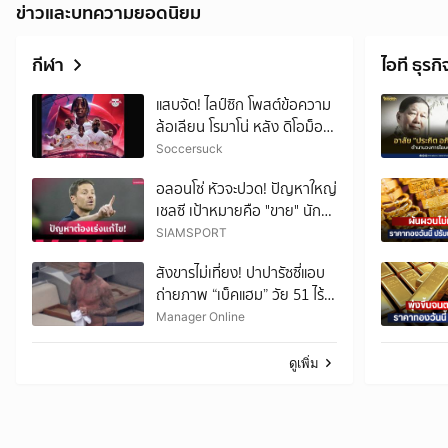
ข่าวและบทความยอดนิยม
กีฬา
ไอที ธุรกิ
แสบจัด! ไลป์ซิก โพสต์ข้อความ
ล้อเลียน โรมาโน่ หลัง ดิโอม็อง
เด้ย้ายซบชุดขาว
Soccersuck
อลอนโซ่ หัวจะปวด! ปัญหาใหญ่
เชลซี เป้าหมายคือ "ขาย" นัก
เตะลดขนาดทีม
SIAMSPORT
สังขารไม่เที่ยง! ปาปารัซซี่แอบ
ถ่ายภาพ “เบ็คแฮม” วัย 51 ไร้
ฟิลเตอร์ เผยให้เห็นผมบาง-
Manager Online
ศีรษะล้าน
ดูเพิ่ม