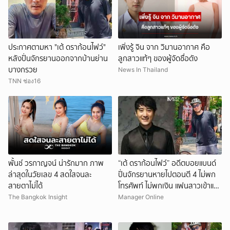
ประกาศตามหา "เต้ ดราก้อนไฟว์"
เพิ่งรู้ จิน จาก วิมานอากาศ คือ
หลังปั่นจักรยานออกจากบ้านย่าน
ลูกสาวแท้ๆ ของผู้จัดชื่อดัง
บางกรวย
News In Thailand
TNN ช่อง16
พั้นช์ วรกาญจน์ น่ารักมาก ภาพ
“เต้ ดราก้อนไฟว์” อดีตบอยแบนด์
ล่าสุดในวัยเลข 4 สดใสจนละ
ปั่นจักรยานหายไปตอนตี 4 ไม่พก
สายตาไม่ได้
โทรศัพท์ ไม่พกเงิน แฟนสาวเข้าแจ้ง
ความ
The Bangkok Insight
Manager Online