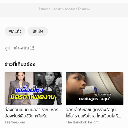
โฆษณา - อ่านบทความต่อด้านล่าง
#บันเทิง
บันเทิง
ดูข่าวต้นฉบับ
ข่าวที่เกี่ยวข้อง
ส่องคอมเมนต์ เบลลา ราณี หลัง
ออกแล้ว! ผลชันสูตรร่าง ‘ฮลุน
น้องพั้นช์เสียชีวิตกะทันหัน
โซโล่’ ระบบหัวใจและไหลเวียนโลหิต
ล้มเหลว
TeeNee.com
The Bangkok Insight