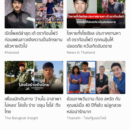
เปิดโพสต์ล่าสุด เต้ ดราก้อนไฟว์
ใจหายทั้งโซเชียล ประกาศตามหา
ก่อนแฟนสาวแจ้งความปั่นจักรยาน
เต้ ดราก้อนไฟว์ ทุกคนลุ้นให้
แล้วหายตัวไป
ปลอดภัย หวั่นเกิดอันตราย
Khaosod
News In Thailand
เพื่อนนักเดินทาง ‘ว่านไฉ อาสาพา
ย้อนภาพวันวาน ก้อง สหรัถ กับ
ไปหลง’ โล่งใจ ร่าง ‘ฮลุน โซโล่’ ถึง
คุณแม่เมื่อ 40 ปีที่แล้ว แม่ลูกสวย
ไทย
หล่อน่ารักมาก
The Bangkok Insight
Thairath - ไทยรัฐออนไลน์