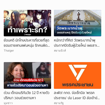
ย้อนคดี นักโทษประหารที่สวยที่สุด
หนักกว่าที่คิด! วัดพระบาทน้ำพุ
ยอมตายแทนแฟนหนุ่ม รักคนผิด
ประกาศปิดรับผู้ป่วยใหม่ เผยสาเหตุ
ชีวิตดิ่งเหว
สุดสะเทือนใจ
Thaiger
สยามนิวส์
ด่วน เด็กอเมริกันวัย 12 ปี หายตัว
สะพัด! กกต. จ่อเช็กบิล ‘พรรค
ปริศนา วอนช่วยตามหา
ประชาชน’ ปม Laser ID ส่อเข้าข่าย
ยุบพรรคตาม ม.92
มุมข่าว
สยามรัฐ