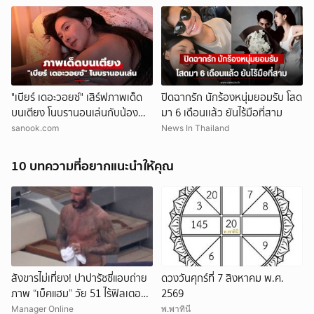
ยกเลิก
"เบียร์ เดอะวอยซ์" เสิร์ฟภาพเด็ด
ปิดฉากรัก นักร้องหนุ่มยอมรับ โสด
บนเตียง โนบรานอนเล่นกับน้อง
มา 6 เดือนเเล้ว ยันไร้มือที่สาม
หมาสุดชิล
sanook.com
News In Thailand
10 บทความที่อยากแนะนำให้คุณ
สังขารไม่เที่ยง! ปาปารัซซี่แอบถ่าย
ดวงวันศุกร์ที่ 7 สิงหาคม พ.ศ.
ภาพ “เบ็คแฮม” วัย 51 ไร้ฟิลเตอร์
2569
เผยให้เห็นผมบาง-ศีรษะล้าน
Manager Online
พ.พาทินี