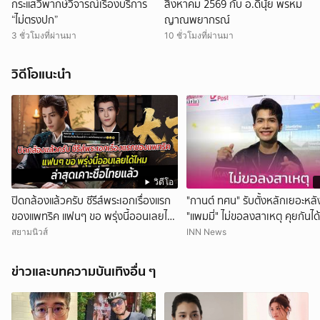
กระแสวิพากษ์วิจารณ์เรื่องบริการ
สิงหาคม 2569 กับ อ.ดีนุ้ย พรหม
“ไม่ตรงปก”
ญาณพยากรณ์
3 ชั่วโมงที่ผ่านมา
10 ชั่วโมงที่ผ่านมา
วิดีโอแนะนำ
วิดีโอ
ปิดกล้องแล้วครับ ซีรีส์พระเอกเรื่องแรก
"กานต์ ทศน" รับตั้งหลักเยอะหลั
ของแพทริค แฟนๆ ขอ พรุ่งนี้ออนเลยได้
"แพมมี่" ไม่ขอลงสาเหตุ คุยกันได
ไหม ล่าสุดเคาะชื่อไทยแล้ว
เดิม
สยามนิวส์
INN News
ข่าวและบทความบันเทิงอื่น ๆ