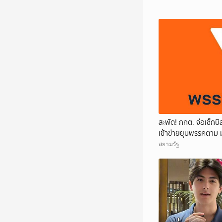
สะพัด! กกต. จ่อเช็กบ
เข้าข่ายยุบพรรคตาม 
สยามรัฐ