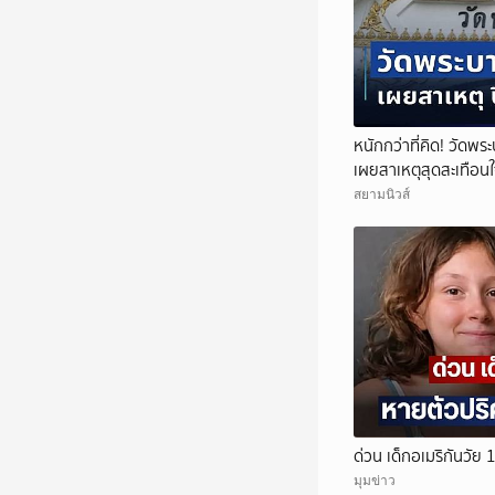
หนักกว่าที่คิด! วัดพร
เผยสาเหตุสุดสะเทือน
สยามนิวส์
ด่วน เด็กอเมริกันวัย
มุมข่าว