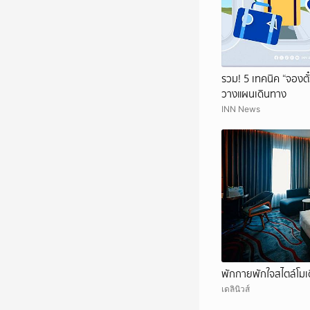
รวม! 5 เทคนิค “จองตั๋ว
วางแผนเดินทาง
INN News
พักกายพักใจสไตล์โมเด
เดลินิวส์