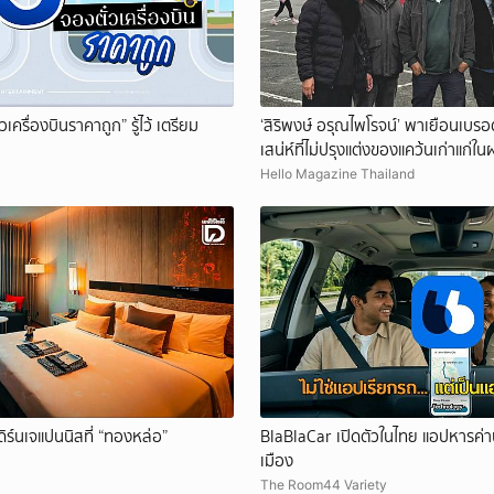
เครื่องบินราคาถูก” รู้ไว้ เตรียม
‘สิริพงษ์ อรุณไพโรจน์’ พาเยือนเบร
เสน่ห์ที่ไม่ปรุงแต่งของแคว้นเก่าแก่ใน
Hello Magazine Thailand
ิร์นเจแปนนิสที่ “ทองหล่อ”
BlaBlaCar เปิดตัวในไทย แอปหารค่าน
เมือง
The Room44 Variety