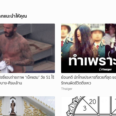
ยกเลิก
ากแนะนำให้คุณ
ัซซี่แอบถ่ายภาพ “เบ็คแฮม” วัย 51 ไร้
ย้อนคดี นักโทษประหารที่สวยที่สุด
มบาง-ศีรษะล้าน
รักคนผิดชีวิตดิ่งเหว
Thaiger