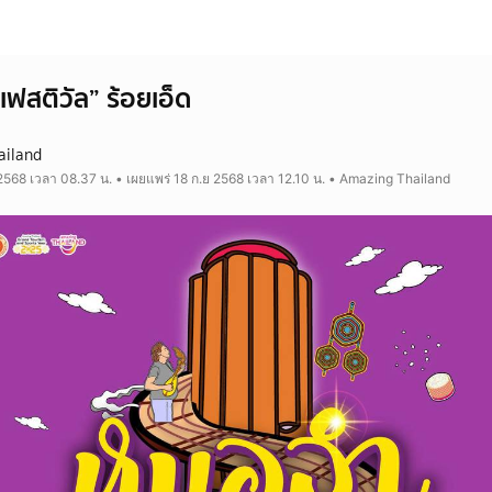
ฟสติวัล” ร้อยเอ็ด
ailand
 2568 เวลา 08.37 น. • เผยแพร่ 18 ก.ย 2568 เวลา 12.10 น. • Amazing Thailand