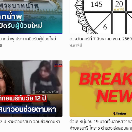
ะบาทน้ำพุ ประกาศปิดรับผู้ป่วยใหม่
ดวงวันศุกร์ที่ 7 สิงหาคม พ.ศ. 2569
ใจ
พ.พาทินี
 12 ปี หายตัวปริศนา วอนช่วยตามหา
ด่วน! หนุ่มวัย 19 บาดเจ็บสาหัสจากอ
ค่ายสุรนารี โคราช ตำรวจเร่งสอบสาเ