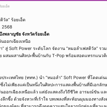
้อยเอ็ด
วัล” ร้อยเอ็ด
ย. 2568
งพลาญชัย จังหวัดร้อยเอ็ด
ันออกเฉียงเหนือ
ำ” สู่ Soft Power ระดับโลก จัดงาน “หมอลำเฟสติวัล” ร
ไทย ผสมผสานศิลปะพื้นบ้านกับ T-Pop พร้อมสอดแทรกแนวคิด
ห่งประเทศไทย (ททท.) นำ “หมอลำ” Soft Power ที่โดดเด่นแ
่งไม่เพียงแค่เป็นหนึ่งในศิลปะการแสดงพื้นบ้านที่มีเอกลักษ
ออกเฉียงเหนือแล้ว แต่ยังแสดงถึงวิถีชีวิต อารมณ์ขัน แ
งลึกซึ้ง ด้วยจังหวะที่เร้าใจ บทเพลงที่สะท้อนมุมมองทางส
ุคลิกของผู้คน ที่สามารถดึงดูดความสนใจจากนักท่องเที่ยวและ