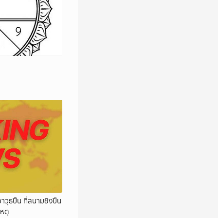
าวุธปืน ที่สนามยิงปืน
หตุ