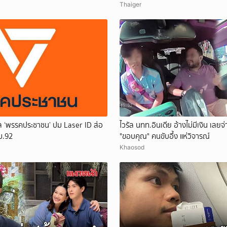
Thaiger
ิล ‘พรรคประชาชน’ ปม Laser ID ส่อ
ไวรัล นทท.อินเดีย อ้างไม่มีเงิน เลยจ่
ม.92
"ขอบคุณ" คนขับอึ้ง แห่วิจารณ์
Khaosod