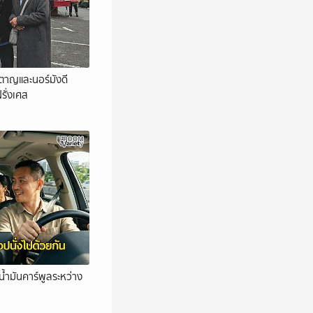
อตาญและนอร์มังดี
ฝรั่งเศส
้ำมันคาร์พูลระหว่าง