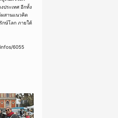
งประเทศ อีกทั้ง
ด้ผสานแนวคิด
รรักษ์โลก ภายใต้
e-infos/6055