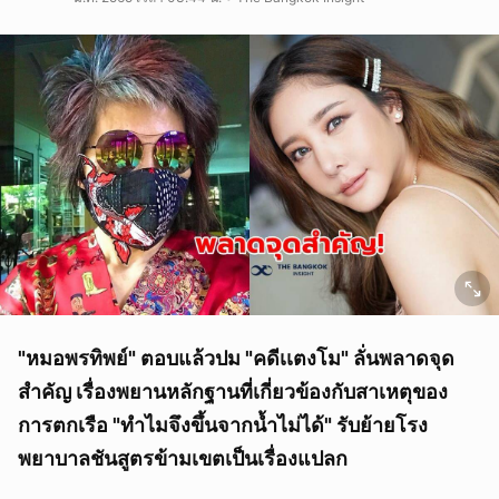
"หมอพรทิพย์" ตอบแล้วปม "คดีเเตงโม" ลั่นพลาดจุด
สำคัญ เรื่องพยานหลักฐานที่เกี่ยวข้องกับสาเหตุของ
การตกเรือ "ทำไมจึงขึ้นจากน้ำไม่ได้" รับย้ายโรง
พยาบาลชันสูตรข้ามเขตเป็นเรื่องแปลก