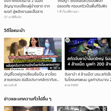
ประกาศงบไตรมาส 2 จ่อส่ง
‘เศรษฐา’ ชี้โรงเรียนควรเป็นพื้นที่
สัญญาณเปลี่ยนผู้นำตลาด จาก
ปลอดภัย ครอบครัวเป็นพื้นที่รับฟัง
แบงก์ สู่พลังงานและสื่อสาร
1 ชั่วโมงที่ผ่านมา
37 นาทีที่แล้ว
วิดีโอแนะนำ
วิดีโอ
บัญชีโจวเย่ถูกเปลี่ยนชื่อเป็น สาวโสด
จับยาบ้า 4 ล้านเม็ด! นรข.สกัดล
สายสตรอง ส่อลือประกาศเลิกรากับแฟน
ริมโขงนครพนม มูลค่าประมาณ 
หนุ่ม
ล้านบาท
สยามนิวส์
สวพ.FM91
ข่าวและบทความทั่วไปอื่น ๆ