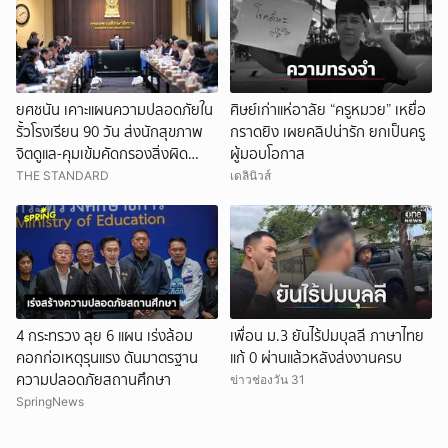
ยศชนัน เคาะแผนความปลอดภัยใน
ศิษย์เก่าแห่อาลัย “ครูหมวย” เหยื่อ
รั้วโรงเรียน 90 วัน ส่งนักสุขภาพ
กราดยิง เผยคลิปน่ารัก ยกเป็นครู
จิตดูแล-คุมเข้มคัดกรองสิ่งผิด
ผู้มอบโอกาส
กฎหมาย
THE STANDARD
เดลินิวส์
4 กระทรวง ลุย 6 แผน เร่งล้อม
เพื่อน ม.3 ยันไร้ปมบุลลี ภาษาไทย
คอกก่อเหตุรุนแรง ดันมาตรฐาน
แก้ 0 ผ่านแล้วหลังส่งงานครบ
ความปลอดภัยสถานศึกษา
ข่าวช่องวัน 31
SpringNews