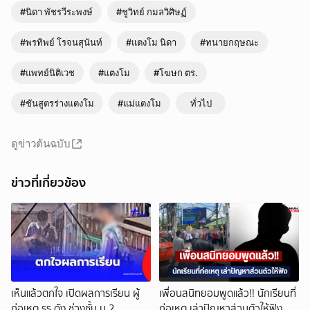
#นิดา พัชรวีระพงษ์
#ชูวิทย์ กมลวิศิษฏ์
#พรทิพย์ โรจนสุนันท์
#แตงโม นิดา
#ทนายกฤษณะ
#แพทย์นิติเวช
#แตงโม
#โฆษก ตร.
#ชันสูตรร่างแตงโม
#แม่แตงโม
ทั่วไป
ดูข่าวต้นฉบับ
ข่าวที่เกี่ยวข้อง
เห็นแล้วตกใจ เปิดผลการเรียน ผู้
เพื่อนสนิทยอมพูดแล้ว!! นักเรียนที่
ก่อเหตุ รร.ดัง ช่วงชั้น ม.2
ก่อเหตุ เล่าปัญหาส่วนตัวให้ฟัง