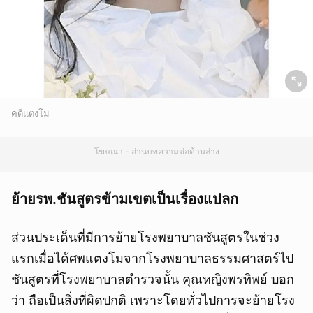
คดีแตงโม
โฆษณา - อ่านบทความต่อด้านล่าง
ย้ายรพ.ชันสูตรข้ามเขตเป็นเรื่องแปลก
ส่วนประเด็นที่มีการย้ายโรงพยาบาลชันสูตรในช่วง
แรกเมื่อได้ศพแตงโมจากโรงพยาบาลธรรมศาสตร์ไป
ชันสูตรที่โรงพยาบาลตำรวจนั้น คุณหญิงพรทิพย์ บอก
ว่า ถือเป็นสิ่งที่ผิดปกติ เพราะโดยทั่วไปการจะย้ายโรง