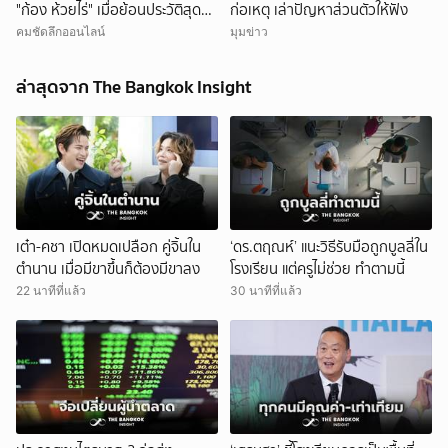
"ก้อง ห้วยไร่" เมื่อย้อนประวัติสุดน่า
ก่อเหตุ เล่าปัญหาส่วนตัวให้ฟัง
สงสาร
คมชัดลึกออนไลน์
มุมข่าว
ล่าสุดจาก The Bangkok Insight
เต๋า-คชา เปิดหมดเปลือก คู่จิ้นใน
‘ดร.ตฤณห์’ แนะวิธีรับมือถูกบูลลี่ใน
ตำนาน เมื่อมีขาขึ้นก็ต้องมีขาลง
โรงเรียน แต่ครูไม่ช่วย ทำตามนี้
22 นาทีที่แล้ว
30 นาทีที่แล้ว