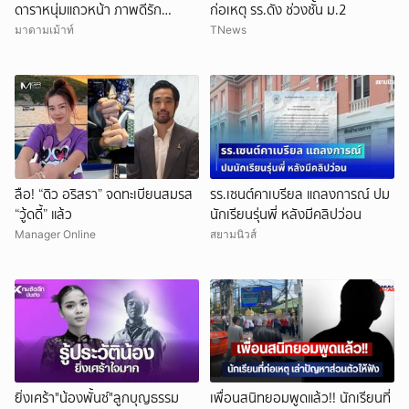
ดาราหนุ่มแถวหน้า ภาพดีรัก
ก่อเหตุ รร.ดัง ช่วงชั้น ม.2
ครอบครัว สามีนักร้องดัง แอบซุ่ม
มาดามเม้าท์
TNews
แซ่บนักธุรกิจสาว!
ลือ! “ดิว อริสรา” จดทะเบียนสมรส
รร.เซนต์คาเบรียล แถลงการณ์ ปม
“วู้ดดี้” แล้ว
นักเรียนรุ่นพี่ หลังมีคลิปว่อน
Manager Online
สยามนิวส์
ยิ่งเศร้า"น้องพั้นซ์"ลูกบุญธรรม
เพื่อนสนิทยอมพูดแล้ว!! นักเรียนที่