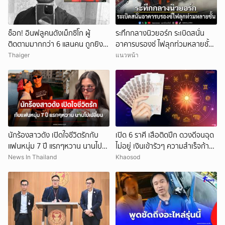
ช็อก! อินฟลูคนดังเม็กซิโก ผู้
ระทึกกลางนิวยอร์ก ระเบิดสนั่น
ติดตามมากกว่า 6 แสนคน ถูกยิง
อาคารบรองซ์ ไฟลุกท่วมหลายชั้น
ดับกลางไลฟ์สด
ดับ 1 ราย เจ็บอื้อ
Thaiger
แนวหน้า
นักร้องสาวดัง เปิดใจชีวิตรักกับ
เปิด 6 ราศี เสือติดปีก ดวงดีจนฉุด
แฟนหนุ่ม 7 ปี แรกๆหวาน นานไป
ไม่อยู่ เงินเข้ารัวๆ ความสำเร็จก้าว
เปลี่ยน
กระโดด
News In Thailand
Khaosod