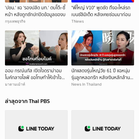
'ปชน.' แฉ 'รองปลัด มท.' ตบโต๊ะ-ชี้
"พี่ใหญ่ V10" พูดชัด ถึงอะไหล่รถ
หน้า หลังถูกซักปกปิดข้อมูลของบ
เบนซ์ลิมิเต็ด หลังเคยซ่อมมาก่อน
กรุงเทพธุรกิจ
TNews
ออม กรณ์นภัส เปิดใจดราม่าอม
นักแสดงรุ่นใหญ่วัย 61 ปี แฉหนุ่ม
ไมค์กลางไลฟ์ ขอโทษทำให้เข้าใจผิด
รุ่นลูกหลอกรัก หลังเงินหลักล้าน
ย้ำไม่ได้ตั้งใจเสียมารยาท พร้อมรับ
รู้ทันฟาดกลับทันที (ข่าวต่าง
มาดามเม้าท์
News In Thailand
จะระวังตัวมากขึ้น
ประเทศ)
ล่าสุดจาก Thai PBS