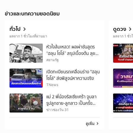
ข่าวและบทความยอดนิยม
ทั่วไป
ดูดวง
ผลจาก 1 ชั่วโมงที่ผ่านมา
ผลจาก 1 ชั่ว
หัวใจล้มเหลว! ผลผ่าชันสูตร
“ฮลุน โซโล่” สรุปเบื้องต้น ลุย
เช็กปมไหลตาย ยังไม่ตัดทิ้งสาร
สยามรัฐ
พิษ
เปิดทะเบียนรถเคลื่อนร่าง "ฮลุน
โซโล่" ส่งพิสูจน์หาความจริง
TNews
แม่ 2 พี่น้องรัสเซียเศร้า จูบลา
รูปลูกชาย-ลูกสาว เป็นครั้ง
สุดท้าย
ข่าวช่องวัน 31
ดูเพิ่ม