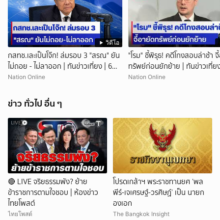
วิดีโอ
กสทช.เละเป็นโจ๊ก! ล่มรอบ 3 "สรณ" ยัน
"โรม" ชี้พิรุธ! คดีโกงสอบล่าช้า จี
ไม่ถอย - ไม่ลาออก | ทันข่าวเที่ยง | 6
ทรัพย์ก่อนยักย้าย | ทันข่าวเที่ยง
ส.ค. 69 | NationTV22
ส.ค. 69 | NationTV22
Nation Online
Nation Online
ข่าว ทั่วไป อื่น ๆ
🔴 LIVE จริยธรรมพัง? ย้าย
โปรดเกล้าฯ พระราชทานยศ ‘พล
ข้าราชการตามใจชอบ | ห้องข่าว
พีร์-เจเศรษฐ์-วรศิษฏ์’ เป็น นายก
ไทยโพสต์
องเอก
ไทยโพสต์
The Bangkok Insight