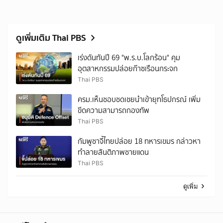
ดูเพิ่มเติม Thai PBS
เร่งดันทันปี 69 "พ.ร.บ.โลกร้อน" คุม
อุตสาหกรรมปล่อยก๊าซเรือนกระจก
Thai PBS
ครม.เห็นชอบชดเชยนำเข้ายุทโธปกรณ์ เพิ่ม
ขีดความสามารถกองทัพ
Thai PBS
กัมพูชาจี้ไทยปล่อย 18 ทหารเขมร กล่าวหา
ทำลายสันติภาพชายแดน
Thai PBS
ดูเพิ่ม