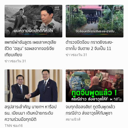
แพทย์ผ่าชันสูตร เผยสาเหตุเสีย
ตำรวจปิดจ๊อบ กราดยิงระแง-
ชีวิต “ฮลุน” รอผลจากจอร์เจีย
ตากใบ จับตาย 2 จับเป็น 11
เทียบเคียง
ข่าวช่องวัน 31
ข่าวช่องวัน 31
วิดีโอ
สรุปสาระสำคัญ นายกฯ หารือป
จบทุกข้อสงสัย! ทูตจีนพูดแล้ว
ธน. เมียนมา เดินหน้ายกระดับ
กรณีข่าว ส่งอาวุธให้กัมพูชา
ความร่วมมือทุกมิติ
สยามนิวส์
TNN ช่อง16