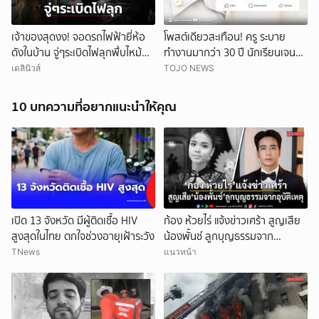
เจ้าของสุดงง! จอดรถไฟฟ้ายี่ห้อ
โพสต์เดียวสะเทือน! ครู ระบาย
ดังในบ้าน จู่ๆระเบิดไฟลุกพึ่บไหม้
ทำงานมากว่า 30 ปี นักเรียนเจนนี้
วอดทั้งคัน
อุบาxว์ที่สุด
เดลินิวส์
TOJO NEWS
10 บทความที่อยากแนะนำให้คุณ
เปิด 13 จังหวัด มีผู้ติดเชื้อ HIV
ก้อง ห้วยไร่ แจ้งข่าวเศร้า สูญเสีย
ยกเลิก
สูงสุดในไทย ตกใจช่วงอายุเฝ้าระวัง
น้องพั้นช์ ลูกบุญธรรมจาก
อุบัติเหตุ
TNews
แนวหน้า