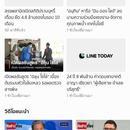
สรรพสามิตเปิดสถิติปราบบุหรี่
"อนุทิน" หารือ "มิน ออง ไลง์" ลง
เถื่อน ยึด 4.8 ล้านซองในรอบ 10
นามความร่วมมือแรงงาน-จัดการ
เดือน
คุณภาพน้ำ-เทคโนโลยี
50 นาทีที่แล้ว
1 ชั่วโมงที่ผ่านมา
เปิดผลชันสูตร "ฮลุน โซโล่" เบื้อง
24 ปี 8 พันล้าน ค่าตอบแทนฯคดี
ต้นระบบหัวใจล้มเหลว รอผลตรวจ
อาญา เยียวยา "ผู้เสียหาย-จำเลย
สารพิษ
บริสุทธิ์"
1 ชั่วโมงที่ผ่านมา
1 ชั่วโมงที่ผ่านมา
วิดีโอแนะนำ