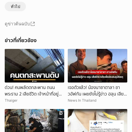
ทั่วไป
ดูข่าวต้นฉบับ
ข่าวที่เกี่ยวข้อง
ด่วน! คนพลัดตกสะพาน ถนน
เจอตัวแล้ว! น้องนาซาตาลา ชา
พระราม 2 เสียชีวิต เจ้าหน้าที่อยู่
วอัฟกัน เผยยังไม่รู้ข่าว ฮลุน เสีย
ระหว่างดำเนินการ
ชีวิต หลังเพิ่งประสบอุบัติเหตุ
Thaiger
News In Thailand