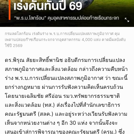
กรมลดโลกร้อน เร่งดันร่าง พ.ร.บ.การเปลี่ยนแปลงสภาพภูมิอากาศ คุม
เพดานปล่อยก๊าซเรือนกระจกจากอุตสาหกรรม 4,000 แห่ง คาดมีผลบังคับ
ใช้ปี 2569
ดร.พิรุณ สัยยะสิทธิ์พานิช อธิบดีกรมการเปลี่ยนแปลง
สภาพภูมิอากาศและสิ่งแวดล้อม กล่าวถึงความคืบหน้า
ร่าง พ.ร.บ.การเปลี่ยนแปลงสภาพภูมิอากาศ ว่า ขณะนี้
ยกร่างกฎหมาย ผ่านการรับฟังความคิดเห็นครบถ้วน
โดยนายเฉลิมชัย ศรีอ่อน รมว.ทรัพยากรธรรมชาติ
และสิ่งแวดล้อม (ทส.) ส่งเรื่องไปที่สำนักเลขาธิการ
คณะรัฐมนตรี (สลค.) และอยู่ระหว่างเวียนรับฟังความ
เห็นจากหน่วยงานต่าง ๆ อีก 30 แห่ง จากนั้นจึงจะ
เสนอเข้าสู่การพิจารณาของคณะรัฐมนตรี (ครม.) ซึ่ง