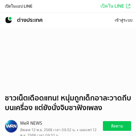
เปิดใน LINE
เปิดในแอป LINE
ต่างประเทศ
เข้าสู่ระบบ
ชาวเน็ตเดือดแทน! หนุ่มถูกเด็กอาละวาดถีบ
บนเครื่อง แต่ยังนั่งจิบชาฟังเพลง
WeR NEWS
ติดตาม
อัพเดต 12 พ.ย. 2568 เวลา 09.52 น. • เผยแพร่ 12
พ.ย. 2568 เวลา 09.52 น.