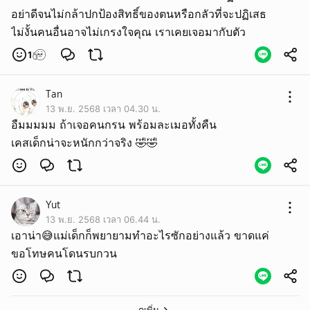
อย่าดีจนไม่กล้าปกป้องสิทธิ์ของตนหรือกลัวที่จะปฏิเสธ
ไม่งั้นคนอื่นอาจไม่เกรงใจคุณ เราเคยเจอมากับตัว
1
Tan
13 พ.ย. 2568 เวลา 04.30 น.
อืมมมมม ถ้าเจอคนกรน พร้อมละเมอทั้งคืน
เคสเด็กน่าจะหนักกว่าจริง 🤣🤣
Yut
13 พ.ย. 2568 เวลา 06.44 น.
เอาน่า😅แม่เด็กก็พยายามทำอะไรซักอย่างแล้ว ขาดแค่
ขอโทษคนโดนรบกวน