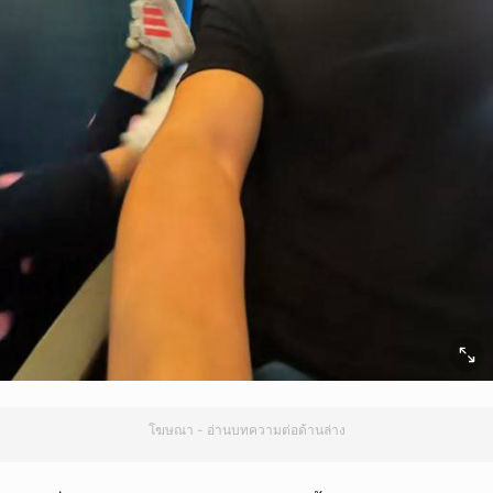
โฆษณา - อ่านบทความต่อด้านล่าง