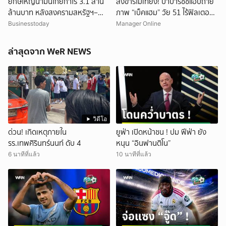
ยักษ์ใหญ่น้ำมันโกยกำไร 3.1 ล้าน
สังขารไม่เที่ยง! ปาปารัซซี่แอบถ่าย
ล้านบาท หลังสงครามสหรัฐฯ–
ภาพ “เบ็คแฮม” วัย 51 ไร้ฟิลเตอร์
อิหร่านดันราคาพลังงานพุ่ง
เผยให้เห็นผมบาง-ศีรษะล้าน
Businesstoday
Manager Online
ล่าสุดจาก WeR NEWS
วิดีโอ
ด่วน! เกิดเหตุภายใน
ยูฟ่า เปิดหน้าชน ! ปม ฟีฟ่า ยัง
รร.เทพศิรินทร์นนท์ ดับ 4
หนุน “อินฟานติโน”
6 นาทีที่แล้ว
10 นาทีที่แล้ว