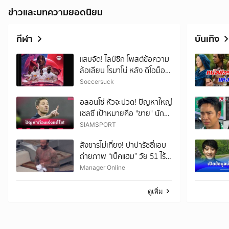
ข่าวและบทความยอดนิยม
กีฬา
บันเทิง
แสบจัด! ไลป์ซิก โพสต์ข้อความ
ล้อเลียน โรมาโน่ หลัง ดิโอม็อง
เด้ย้ายซบชุดขาว
Soccersuck
อลอนโซ่ หัวจะปวด! ปัญหาใหญ่
เชลซี เป้าหมายคือ "ขาย" นัก
เตะลดขนาดทีม
SIAMSPORT
สังขารไม่เที่ยง! ปาปารัซซี่แอบ
ถ่ายภาพ “เบ็คแฮม” วัย 51 ไร้
ฟิลเตอร์ เผยให้เห็นผมบาง-
Manager Online
ศีรษะล้าน
ดูเพิ่ม