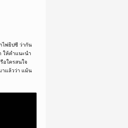
ไพ่ยิปซี ว่ากัน
ญหา ให้คำแนะนำ
 หรือใครสนใจ
มาแล้วว่า แม้น