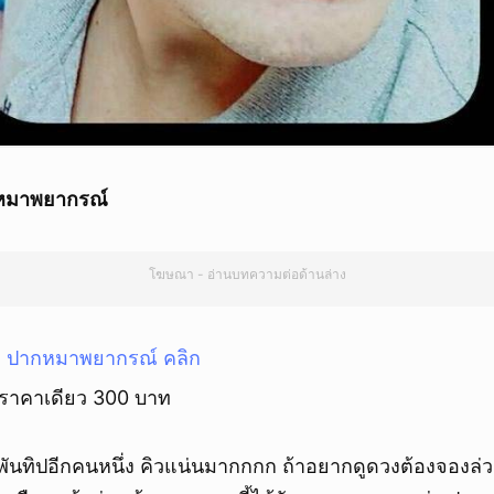
กหมาพยากรณ์
โฆษณา - อ่านบทความต่อด้านล่าง
้ม ปากหมาพยากรณ์ คลิก
 ราคาเดียว 300 บาท
ันทิปอีกคนหนึ่ง คิวแน่นมากกกก ถ้าอยากดูดวงต้องจองล่วง