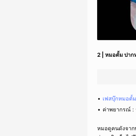
2 | หมอตั้ม ปา
เฟสบุ๊กหมอตั
ค่าพยากรณ์ :
หมอดูคนดังจากพ