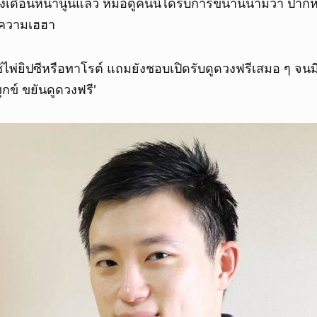
ถึงเดือนหน้านู่นแล้ว หมอดูคนนี้ได้รับการขนานนามว่า ปากห
ยความเฮฮา
้ไพ่ยิปซีหรือทาโรต์ แถมยังชอบเปิดรับดูดวงฟรีเสมอ ๆ จ
่ทุกข์ ขยันดูดวงฟรี'