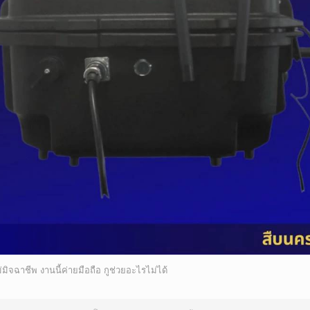
ิจฉาชีพ งานนี้ค่ายมือถือ กูช่วยอะไรไม่ได้