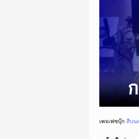
เพจเฟซบุ๊ก
สืบน