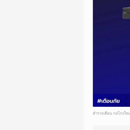
ตำรวจเตือน กลโกงใหม่ม