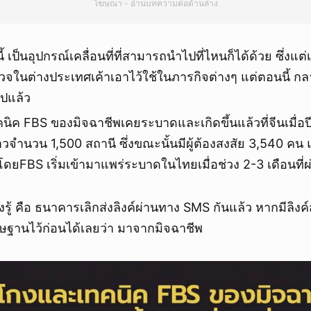
โฆษณา - อ่านบทความต่อด้านล่าง
้ เป็นอุปกรณ์เคลื่อนที่ที่สามารถนำไปที่ไหนก็ได้ด้วย ซึ่งแต่เด
ในต่างประเทศเค้าเอาไว้ใช้ในภารกิจต่างๆ แต่ตอนนี้ กลาย
ปแล้ว
ิค FBS ของมิจฉาชีพเคยระบาดและเกิดขึ้นแล้วที่จีนเมื่อ
าวจำนวน 1,500 สถานี ซึ่งขณะนั้นมีผู้ต้องสงสัย 3,540 คน
โดยFBS เริ่มเข้ามาแพร่ระบาดในไทยเมื่อช่วง 2-3 เดือนที่
้องรู้ คือ ธนาคารเลิกส่งลิงค์ผ่านทาง SMS กันแล้ว หากมีลิง
ิษฐานไว้ก่อนได้เลยว่า มาจากมิจฉาชีพ