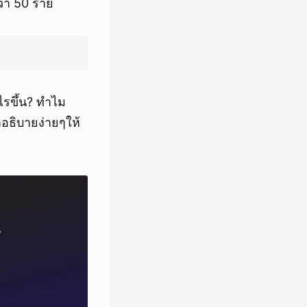
ว่า 50 ราย
ไรขึ้น? ทำไม
อธิบายง่ายๆให้