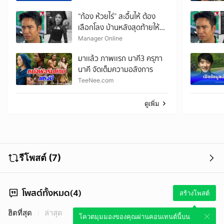
“ก้อง ห้วยไร่” สะอื้นไห้ ต้อง
เลือกโลง บ้านหลังสุดท้ายให้
“น้องพั้นซ์”
Manager Online
มาเเล้ว ภาพเเรก นาคี3 ครุฑา
นาคี จัดเต็มความอลังการ
TeeNee.com
ดูเพิ่ม
รีโพสต์ (7)
โพสต์ทั้งหมด(4)
สร้างโพสต์
ฮิตที่สุด
ล่าสุด
โควตมุมมองของคุณผ่านคอนเทนต์นี้บน