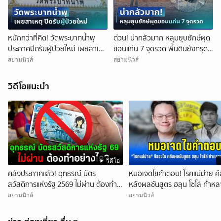
หนักกว่าที่คิด! วัดพระบาทน้ำพุ
ด่วน! น่ากลัวมาก หลุมยุบยักษ์ผุด
ประกาศปิดรับผู้ป่วยใหม่ เผยสาเหตุ
ขอนแก่น 7 จุดรวด พื้นดินยังทรุด
สุดสะเทือนใจ
ไม่หยุด ชาวบ้านผวาหนัก
สยามนิวส์
สยามนิวส์
วิดีโอแนะนำ
วิดีโอ
คลังประกาศแล้ว! อุทธรณ์ บัตร
หมอเจดไขคำตอบ! โรคแม่ม่าย คื
สวัสดิการแห่งรัฐ 2569 ไม่ผ่าน ต้องทำ
หลังผลชันสูตร ฮลุน โซโล่ ทำห
อย่างไร?
เข้าใจผิด
สยามนิวส์
สยามนิวส์