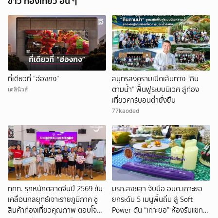
ข่าว ท่องเที่ยว อื่น ๆ
ที่เดียวที่ “ฮ่องกง”
สมุทรสงครามเปิดเส้นทาง “กิน
ตามน้ำ” ฟื้นฟูระบบนิเวศ สู่ท่อง
เดลินิวส์
เที่ยวคาร์บอนต่ำยั่งยืน
77kaoded
ททท. รุกหนักตลาดจีนปี 2569 ขับ
มรภ.สงขลา จับมือ อบต.เกาะยอ
เคลื่อนกลยุทธ์เจาะรายภูมิภาค ชู
ยกระดับ 5 เมนูพื้นถิ่น สู่ Soft
สินค้าท่องเที่ยวคุณภาพ ตอบโจทย์
Power ดัน “เกาะยอ” ห้องรับแขก