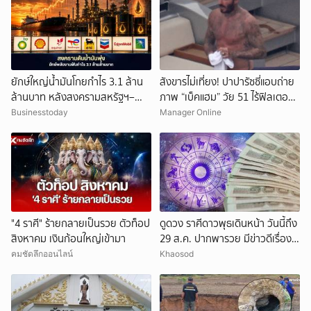
ยักษ์ใหญ่น้ำมันโกยกำไร 3.1 ล้าน
สังขารไม่เที่ยง! ปาปารัซซี่แอบถ่าย
ล้านบาท หลังสงครามสหรัฐฯ–
ภาพ “เบ็คแฮม” วัย 51 ไร้ฟิลเตอร์
อิหร่านดันราคาพลังงานพุ่ง
เผยให้เห็นผมบาง-ศีรษะล้าน
Businesstoday
Manager Online
ยกเลิก
"4 ราศี" ร้ายกลายเป็นรวย ตัวท็อป
ดูดวง ราศีดาวพุธเดินหน้า วันนี้ถึง
สิงหาคม เงินก้อนใหญ่เข้ามา
29 ส.ค. ปากพารวย มีข่าวดีเรื่อง
เงิน-ค้าขาย
คมชัดลึกออนไลน์
Khaosod