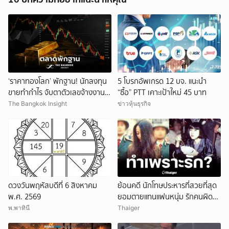
‘ราคาทองโลก’ พักฐาน! นักลงทุน
5 โบรกอัพเกรด 12 บจ. แนะนำ
ขายทำกำไร จับตาตัวเลขจ้างงาน
“ซื้อ” PTT เคาะเป้าใหม่ 45 บาท
สหรัฐ
The Bangkok Insight
ข่าวหุ้นธุรกิจ
ดวงวันพฤหัสบดีที่ 6 สิงหาคม
ย้อนคดี นักโทษประหารที่สวยที่สุด
พ.ศ. 2569
ยอมตายแทนแฟนหนุ่ม รักคนผิด
ชีวิตดิ่งเหว
พ.พาทินี
Thaiger