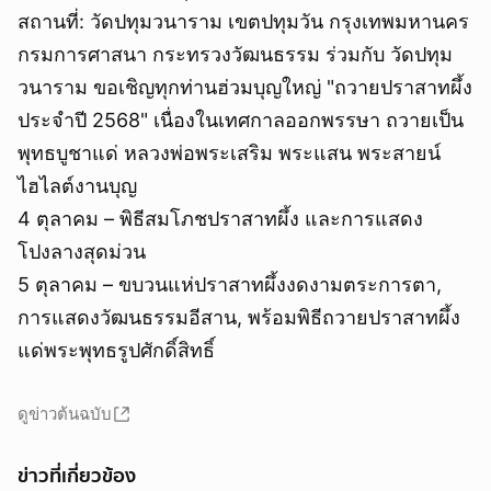
สถานที่: วัดปทุมวนาราม เขตปทุมวัน กรุงเทพมหานคร
กรมการศาสนา กระทรวงวัฒนธรรม ร่วมกับ วัดปทุม
วนาราม ขอเชิญทุกท่านฮ่วมบุญใหญ่ "ถวายปราสาทผึ้ง
ประจำปี 2568" เนื่องในเทศกาลออกพรรษา ถวายเป็น
พุทธบูชาแด่ หลวงพ่อพระเสริม พระแสน พระสายน์
ไฮไลต์งานบุญ
4 ตุลาคม – พิธีสมโภชปราสาทผึ้ง และการแสดง
โปงลางสุดม่วน
5 ตุลาคม – ขบวนแห่ปราสาทผึ้งงดงามตระการตา,
การแสดงวัฒนธรรมอีสาน, พร้อมพิธีถวายปราสาทผึ้ง
แด่พระพุทธรูปศักดิ์สิทธิ์
ดูข่าวต้นฉบับ
ข่าวที่เกี่ยวข้อง