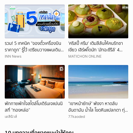
รวม! 5 เทคนิค “จองตั๋วเครื่องบิน
'คริสปี้ ครีม' เติมสีสันให้คนรักชา
ราคาถูก” รู้ไว้ เตรียมวางแผนเดิน
เขียว เสิร์ฟโดนัท ‘มัทฉะซีรีส์’ 4
ทาง
รสชาติใหม่
INN News
MATICHON ONLINE
พักกายพักใจสไตล์โมเดิร์นเจแปนนิ
“เขาหน้ายักษ์” พังงา หาดลับ
สที่ “ทองหล่อ”
อันดามัน น้ำใส โขดหินแปลกตา ทุ่ง
เสม็ดสีทอง ชวนสัมผัสธรรมชาติ
เดลินิวส์
77kaoded
10 บทความที่อยากแนะนำให้คุณ