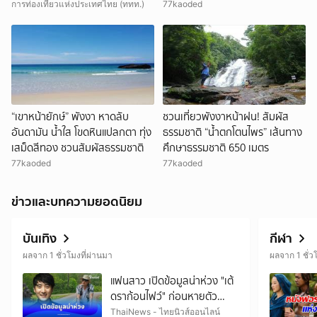
พฤติกรรมนักท่องเที่ยวจีนยุคใหม่
อาหารสงขลา
การท่องเที่ยวแห่งประเทศไทย (ททท.)
77kaoded
“เขาหน้ายักษ์” พังงา หาดลับ
ชวนเที่ยวพังงาหน้าฝน! สัมผัส
อันดามัน น้ำใส โขดหินแปลกตา ทุ่ง
ธรรมชาติ “น้ำตกโตนไพร” เส้นทาง
เสม็ดสีทอง ชวนสัมผัสธรรมชาติ
ศึกษาธรรมชาติ 650 เมตร
77kaoded
77kaoded
ข่าวและบทความยอดนิยม
บันเทิง
กีฬา
ผลจาก 1 ชั่วโมงที่ผ่านมา
ผลจาก 1 ชั่ว
แฟนสาว เปิดข้อมูลน่าห่วง "เต้
ดราก้อนไฟว์" ก่อนหายตัว
ปริศนา
ThaiNews - ไทยนิวส์ออนไลน์