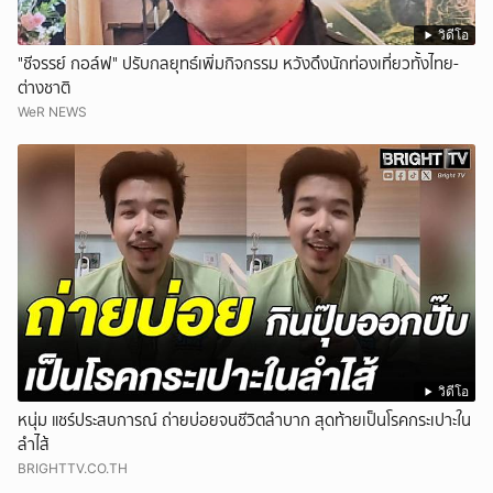
วิดีโอ
"ชีจรรย์ กอล์ฟ" ปรับกลยุทธ์เพิ่มกิจกรรม หวังดึงนักท่องเที่ยวทั้งไทย-
ต่างชาติ
WeR NEWS
วิดีโอ
หนุ่ม แชร์ประสบการณ์ ถ่ายบ่อยจนชีวิตลำบาก สุดท้ายเป็นโรคกระเปาะใน
ลำไส้
BRIGHTTV.CO.TH