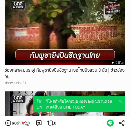
วิดีโอ
ช่องคลาคะมุมระอุ! กัมพูชายิงปืนชิดฐาน เจอไทยยิงสวน 8 นัด | ข่าวช่อง
วัน
ข่าวช่องวัน 31
โควตมุมมองของคุณผ่านคอนเทนต์นี้บน
รีโพสต์หรือโควตมุมมองของคุณผ่านคอน
LINE TODAY
เทนต์นี้บน LINE TODAY
68
6