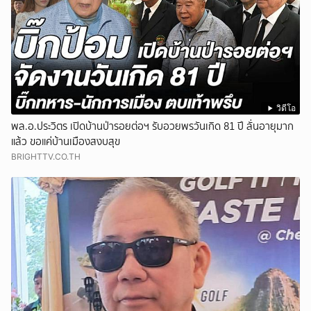
วิดีโอ
พล.อ.ประวิตร เปิดบ้านป่ารอยต่อฯ รับอวยพรวันเกิด 81 ปี ลั่นอายุมาก
แล้ว ขอแค่บ้านเมืองสงบสุข
BRIGHTTV.CO.TH