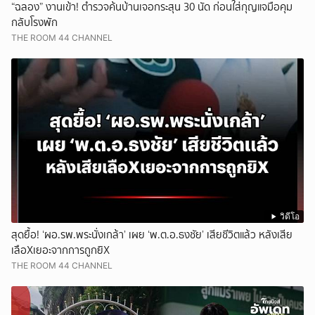
“ฉลอง” งานเข้า! ตำรวจค้นบ้านเจอกระสุน 30 นัด ก่อนใส่กุญแจมือคุม
กลับโรงพัก
THE ROOM 44 CHANNEL
วิดีโอ
สุดยื้อ! ‘ผอ.รพ.พระนั่งเกล้า’ เผย ‘พ.ต.อ.ธงชัย’ เสียชีวิตแล้ว หลังเสีย
เลือXเยอะจากการถูกยิX
THE ROOM 44 CHANNEL