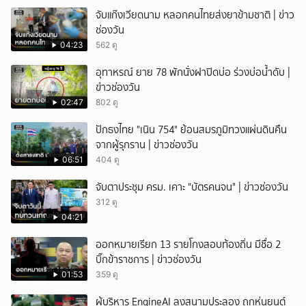
ยกเลิก
จับแก๊งเวียดนาม หลอกคนไทยส่งยาข้ามชาติ | ข่าว
ช่องวัน
04:23
562 ดู
อุทาหรณ์ ยาย 78 พักนั่งฝาปิดบ่อ ร่วงบ่อน้ำดับ |
ข่าวช่องวัน
02:47
802 ดู
ปักธงไทย "เนิน 754" ย้อนสมรภูมิทวงแผ่นดินคืน
จากผู้รุกราน | ข่าวช่องวัน
06:51
404 ดู
จับตาประชุม ครม. เคาะ "บัตรคนจน" | ข่าวช่องวัน
312 ดู
04:21
ออกหมายเรียก 13 รายโกงสอบท้องถิ่น มีชื่อ 2
บิ๊กข้าราชการ | ข่าวช่องวัน
01:53
359 ดู
ผู้บริหาร EngineAI ลงสนามประลอง ถูกหุ่นยนต์