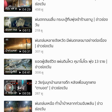
ช่องวัน
04:29
456 ดู
ฝนตกถนนลื่น กระบะตู้ทึบพุ่งเข้าร้านชาบู | ข่าวช่อง
วัน
06:13
218 ดู
ฝนถล่มหลายจังหวัด มีฝนตกลงมาอย่างต่อเนื่อง
| ข่าวช่องวัน
06:31
301 ดู
ยอดผู้เสียชีวิต แผ่นดินไหว คุมาโมโตะ พุ่ง 13 ราย |
ข่าวช่องวัน
04:41
306 ดู
2 วัยรุ่นบุกบ้านกลางดึก หลังเพื่อนถูกแทง
"ตาบอด" | ข่าวช่องวัน
06:38
267 ดู
ฝนถล่มเหนือ ทำน้ำป่าหลากท่วมฉับพลัน | ข่าว
ช่องวัน