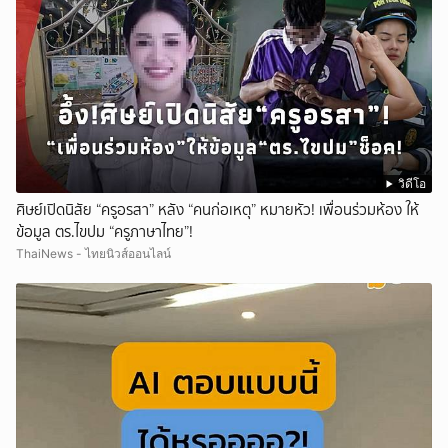
วิดีโอ
ศิษย์เปิดนิสัย “ครูอรสา” หลัง “คนก่อเหตุ” หมายหัว! เพื่อนร่วมห้อง ให้
ข้อมูล ตร.ไขปม “ครูภาษาไทย”!
ThaiNews - ไทยนิวส์ออนไลน์