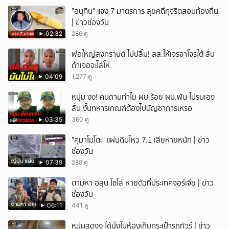
"อนุทิน" แจง 7 มาตรการ ลุยคดีทุจริตสอบท้องถิ่น
| ข่าวช่องวัน
02:32
286 ดู
พ่อใหญ่สงกรานต์ ไม่ปลื้ม! สส.ให้เจรจาโจรใต้ ลั่น
ถ้าเจอจะไล่โห่
04:09
1,277 ดู
หนุ่ม งง! คนถามทำไม ผบ.ร้อย ผบ.พัน ไปรบเอง
ลั่น งั้นทหารเกณฑ์ต้องไปบัญชาการเหรอ
03:35
360 ดู
"คุมาโมโตะ" แผ่นดินไหว 7.1 เสียหายหนัก | ข่าว
ช่องวัน
07:39
288 ดู
ตามหา ฮลุน โซโล่ หายตัวที่ประเทศจอร์เจีย | ข่าว
ช่องวัน
06:11
441 ดู
หนุ่มสุดงง ได้นั่งในห้องเก็บกระเป๋ารถทัวร์ | ข่าว