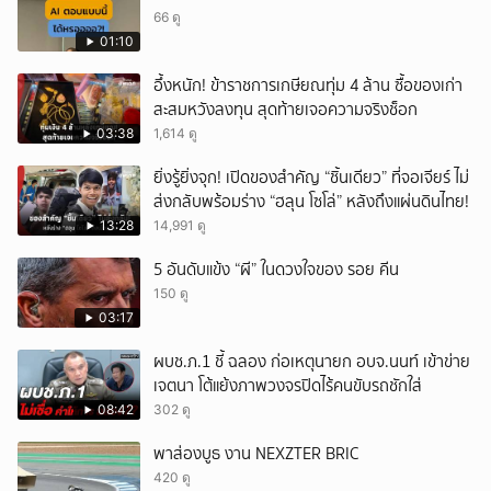
66 ดู
01:10
อึ้งหนัก! ข้าราชการเกษียณทุ่ม 4 ล้าน ซื้อของเก่า
สะสมหวังลงทุน สุดท้ายเจอความจริงช็อก
03:38
1,614 ดู
ยิ่งรู้ยิ่งจุก! เปิดของสำคัญ “ชิ้นเดียว” ที่จอเจียร์ ไม่
ส่งกลับพร้อมร่าง “ฮลุน โซโล่” หลังถึงแผ่นดินไทย!
13:28
14,991 ดู
5 อันดับแข้ง “ผี” ในดวงใจของ รอย คีน
150 ดู
03:17
ผบช.ภ.1 ชี้ ฉลอง ก่อเหตุนายก อบจ.นนท์ เข้าข่าย
เจตนา โต้แย้งภาพวงจรปิดไร้คนขับรถชักใส่
08:42
302 ดู
พาส่องบูธ งาน NEXZTER BRIC
420 ดู