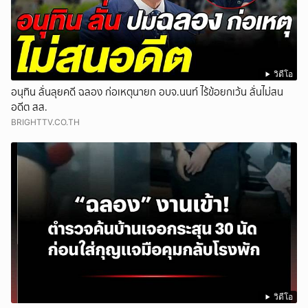
วิดีโอ
อนุทิน ลั่นลุยคดี ฉลอง ก่อเหตุนายก อบจ.นนท์ ไร้ข้อยกเว้น ลั่นไม่สน
อดีต สส.
BRIGHTTV.CO.TH
วิดีโอ