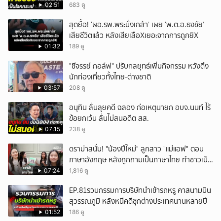
02:51
683 ดู
สุดยื้อ! ‘ผอ.รพ.พระนั่งเกล้า’ เผย ‘พ.ต.อ.ธงชัย’
เสียชีวิตแล้ว หลังเสียเลือXเยอะจากการถูกยิX
01:32
189 ดู
"ชีจรรย์ กอล์ฟ" ปรับกลยุทธ์เพิ่มกิจกรรม หวังดึง
นักท่องเที่ยวทั้งไทย-ต่างชาติ
03:57
208 ดู
อนุทิน ลั่นลุยคดี ฉลอง ก่อเหตุนายก อบจ.นนท์ ไร้
ข้อยกเว้น ลั่นไม่สนอดีต สส.
07:15
238 ดู
ดราม่าสนั่น! "น้องปีใหม่" ลูกสาว "แม่แอฟ" ตอบ
ภาษาอังกฤษ หลังถูกถามเป็นภาษาไทย ทำชาวเน็ต
ถกสนั่น!
07:24
1,816 ดู
EP.81รวบกรรมการบริษัทนำเข้ารถหรู คาสนามบิน
สุวรรณภูมิ หลังหนีคดีซุกต่างประเทศนานหลายปี
01:52
186 ดู