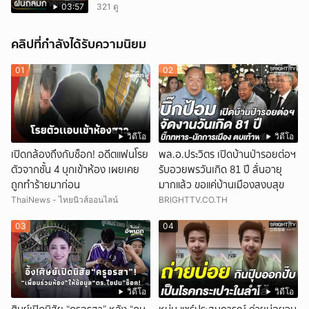
03:57
321 ดู
คลิปที่กำลังได้รับความนิยม
01
02
วิดีโอ
วิดีโอ
เปิดกล้องถึงกับช็อก! อดีตแฟนโรย
พล.อ.ประวิตร เปิดบ้านป่ารอยต่อฯ
ตัวจากชั้น 4 บุกเข้าห้อง เผยเคย
รับอวยพรวันเกิด 81 ปี ลั่นอายุ
ถูกทำร้ายมาก่อน
มากแล้ว ขอแค่บ้านเมืองสงบสุข
ThaiNews - ไทยนิวส์ออนไลน์
BRIGHTTV.CO.TH
03
04
วิดีโอ
วิดีโอ