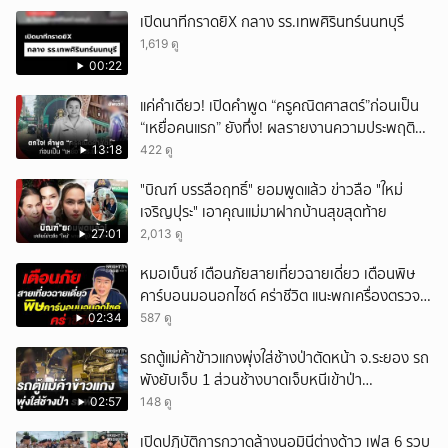
เปิดนาทีกราดยิX กลาง รร.เทพศิรินทร์นนทบุรี
1,619 ดู
00:22
แค่คำเดียว! เปิดคำพูด “ครูคณิตศาสตร์”ก่อนเป็น
“เหยื่อคนแรก” ยังทึ่ง! ผลรายงานความประพฤติน่า
ตกใจ
13:18
422 ดู
"บิณฑ์ บรรลือฤทธิ์" ยอมพูดแล้ว ข่าวลือ "ใหม่
เจริญปุระ" เอาคุณแม่มาฝากบ้านสุขสุดท้าย
27:01
2,013 ดู
หมอเบ็นซ์ เตือนภัยสายเที่ยวฉายเดี่ยว เตือนพิษ
คาร์บอนมอนอกไซด์ คร่าชีวิต แนะพกเครื่องตรวจ
วัดติดตัว
02:34
587 ดู
รถตู้แม่ค้าข้าวแกงพุ่งใส่ช้างป่าตัดหน้า จ.ระยอง รถ
พังยับเจ็บ 1 ส่วนช้างบาดเจ็บหนีเข้าป่า
จนท.ติดตามช่วยเหลือ
02:57
148 ดู
เปิดปฏิบัติการกวาดล้างนอมินีต่างด้าว เฟส 6 รวบ