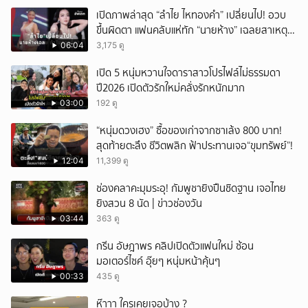
เปิดภาพล่าสุด “ลำไย ไหทองคำ” เปลี่ยนไป! อวบ
ขึ้นผิดตา แฟนคลับแห่ทัก “นายห้าง” เฉลยสาเหตุ
ชัด!
06:04
3,175 ดู
เปิด 5 หนุ่มหวานใจดาราสาวโปรไฟล์ไม่ธรรมดา
ปี2026 เปิดตัวรักใหม่คลั่งรักหนักมาก
03:00
192 ดู
“หนุ่มดวงเฮง” ซื้อของเก่าจากซาเล้ง 800 บาท!
สุดท้ายตะลึง ชีวิตพลิก ฟ้าประทานเจอ“ขุมทรัพย์”!
12:04
11,399 ดู
ช่องคลาคะมุมระอุ! กัมพูชายิงปืนชิดฐาน เจอไทย
ยิงสวน 8 นัด | ข่าวช่องวัน
03:44
363 ดู
กรีน อัษฎาพร คลิปเปิดตัวแฟนใหม่ ซ้อน
มอเตอร์ไซค์ อุ๊ยๆ หนุ่มหน้าคุ้นๆ
00:33
435 ดู
ห๊าาา ใครเคยเจอบ้าง ?