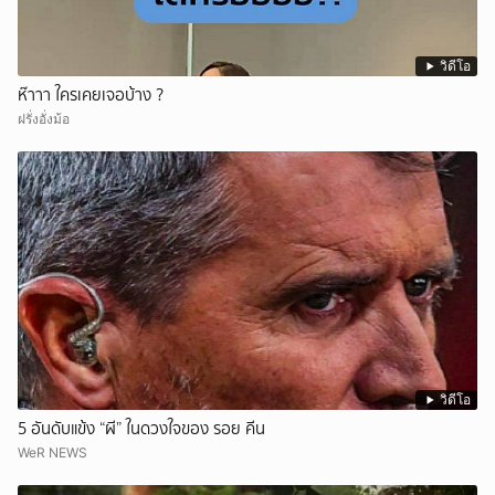
วิดีโอ
ห๊าาา ใครเคยเจอบ้าง ?
ฝรั่งอั่งม้อ
วิดีโอ
5 อันดับแข้ง “ผี” ในดวงใจของ รอย คีน
WeR NEWS