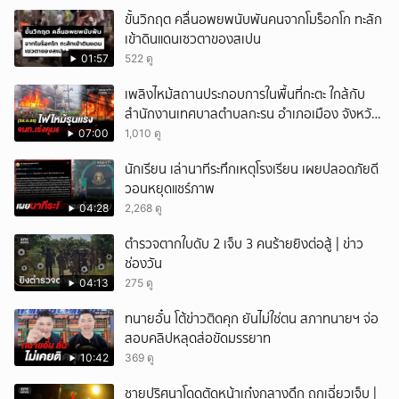
ขั้นวิกฤต คลื่นอพยพนับพันคนจากโมร็อกโก ทะลัก
เข้าดินแดนเซวตาของสเปน
01:57
522 ดู
เพลิงไหม้สถานประกอบการในพื้นที่กะตะ ใกล้กับ
สำนักงานเทศบาลตำบลกะรน อำเภอเมือง จังหวัด
ภูเก็ต
07:00
1,010 ดู
นักเรียน เล่านาทีระทึกเหตุโรงเรียน เผยปลอดภัยดี
วอนหยุดแชร์ภาพ
04:28
2,268 ดู
ตำรวจตากใบดับ 2 เจ็บ 3 คนร้ายยิงต่อสู้ | ข่าว
ช่องวัน
04:13
275 ดู
ทนายอั๋น โต้ข่าวติดคุก ยันไม่ใช่ตน สภาทนายฯ จ่อ
สอบคลิปหลุดส่อขัดมรรยาท
10:42
369 ดู
ชายปริศนาโดดตัดหน้าเก๋งกลางดึก ถูกเฉี่ยวเจ็บ |