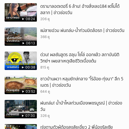
ดรามาลอตเตอรี่ 6 ล้าน! อ้างสั่งเลข184 แต่ไม่ได้
สลาก | ข่าวช่องวัน
08:24
206 ดู
แม่สายอ่วม ฝนถล่ม-น้ำท่วมมิดล้อรถ | ข่าวช่องวัน
366 ดู
06:13
ด่วน! ผลชันสูตร ฮลุน โซโล่ ออกแล้ว สถาบันนิติ
วิทย์ฯ เผยสาเหตุเสียชีวิตเบื้องต้น
00:38
815 ดู
ชาวบ้านผวา หลุมยักษ์กลาง "ไร่อ้อย-ทุ่งนา" ลึก 5
เมตร | ข่าวช่องวัน
03:52
644 ดู
ฝนถล่ม! น้ำป่าไหลท่วมเมืองเพชรบูรณ์ | ข่าวช่อง
วัน
07:30
326 ดู
เร่งตามตัวผู้ต้องสงสัยเอี่ยว 2 พี่น้องรัสเซีย