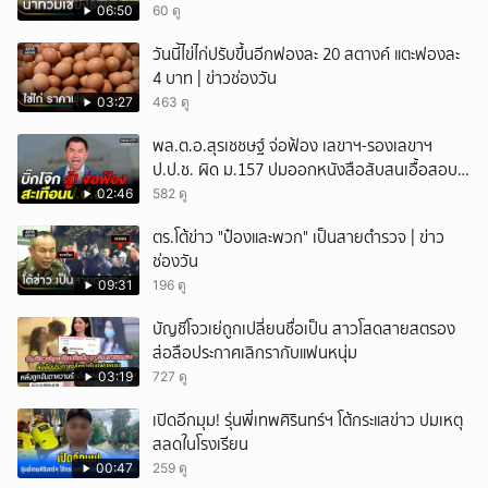
06:50
60 ดู
วันนี้ไข่ไก่ปรับขึ้นอีกฟองละ 20 สตางค์ แตะฟองละ
4 บาท | ข่าวช่องวัน
03:27
463 ดู
พล.ต.อ.สุรเชชษฐ์ จ่อฟ้อง เลขาฯ-รองเลขาฯ
ป.ป.ช. ผิด ม.157 ปมออกหนังสือสับสนเอื้อสอบ
คดีซ้ำซ้อน
02:46
582 ดู
ตร.โต้ข่าว "ป๋องและพวก" เป็นสายตำรวจ | ข่าว
ช่องวัน
09:31
196 ดู
บัญชีโจวเย่ถูกเปลี่ยนชื่อเป็น สาวโสดสายสตรอง
ส่อลือประกาศเลิกรากับแฟนหนุ่ม
03:19
727 ดู
เปิดอีกมุม! รุ่นพี่เทพศิรินทร์ฯ โต้กระแสข่าว ปมเหตุ
สลดในโรงเรียน
00:47
259 ดู