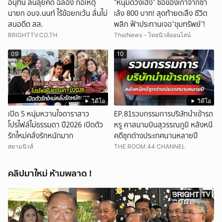
อนุทิน ลั่นลุยคดี ฉลอง ก่อเหตุ
“หนุ่มดวงเฮง” ซื้อของเก่าจากซา
นายก อบจ.นนท์ ไร้ข้อยกเว้น ลั่นไม่
เล้ง 800 บาท! สุดท้ายตะลึง ชีวิต
สนอดีต สส.
พลิก ฟ้าประทานเจอ“ขุมทรัพย์”!
BRIGHTTV.CO.TH
ThaiNews - ไทยนิวส์ออนไลน์
09
10
วิดีโอ
วิดีโอ
เปิด 5 หนุ่มหวานใจดาราสาว
EP.81รวบกรรมการบริษัทนำเข้ารถ
โปรไฟล์ไม่ธรรมดา ปี2026 เปิดตัว
หรู คาสนามบินสุวรรณภูมิ หลังหนี
รักใหม่คลั่งรักหนักมาก
คดีซุกต่างประเทศนานหลายปี
สยามนิวส์
THE ROOM 44 CHANNEL
คลิปมาใหม่ ห้ามพลาด !