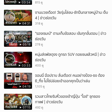
03:34
815 ดู
งานบวชเดือด! วัยรุ่นไล่ชน-ชักปืนกลางหมู่บ้าน เจ็บ
4 | ข่าวช่องวัน
04:31
318 ดู
"รองเซมเบ้" ตามเก็บข้อสอบ เข้มทุกขั้นตอน | ข่าว
ช่องวัน
05:18
278 ดู
หนุ่มส่งพัสดุงง ถูกรถ SUV ถอยชนแล้วหนี | ข่าว
ช่องวัน
03:33
400 ดู
จอนนี่ มือปราบ ลั่นเดือด! คนอย่างป๋อง-ธง ต้อง
ยิ_ทิ้ง ไม่ใช่ปล่อยเข้าออกคุกเป็นว่าเล่น
04:19
1,105 ดู
รวบสาวไทยรับหิ้วของเข้าญี่ปุ่น "ไอซ์" ซุกซอง
กาแฟ | ข่าวช่องวัน
07:15
492 ดู