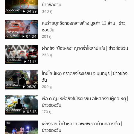
ข่าวช่องวัน
04:29
340 ดู
คนร้ายบุกชิงทองกลางห้าง มูลค่า 13 ล้าน | ข่าว
ช่องวัน
04:34
201 ดู
ฝากขัง “ป๋อง-ธง” ญาติร่ำไห้สาปแช่ง | ข่าวช่องวัน
233 ดู
11:57
ไทม์ไลน์เหตุ กราดยิงโรงเรียน จ.นนทบุรี | ข่าวช่อง
วัน
06:20
209 ดู
พ่อ ด.ญ.เหยื่อยิงในโรงเรียน อโหสิกรรมผู้ก่อเหตุ |
ข่าวช่องวัน
03:18
170 ดู
เชียงรายน้ำป่าหลาก อพยพชาวบ้านกลางดึก |
ข่าวช่องวัน