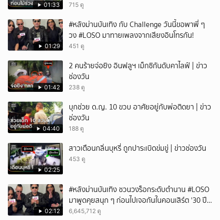
01:33
715 ดู
#หลังม่านบันเทิง กับ Challenge วันนี้ขอพาพี่ ๆ
วง #LOSO มาทายเพลงจากเสียงอินโทรกัน!
01:29
451 ดู
2 คนร้ายจ่อยิง อินฟลูฯ เม็กซิกันดับคาไลฟ์ | ข่าว
ช่องวัน
01:42
238 ดู
บุกช่วย ด.ญ. 10 ขวบ อาศัยอยู่กับพ่อติดยา | ข่าว
ช่องวัน
04:40
188 ดู
สาวเตือนกลิ่นบุหรี่ ถูกปาระเบิดข่มขู่ | ข่าวช่องวัน
453 ดู
02:25
#หลังม่านบันเทิง ชวนวงร็อกระดับตำนาน #LOSO
มาพูดคุยสนุก ๆ ก่อนไปเจอกันในคอนเสิร์ต '30 ปี
LOSO นานเท่าไรก็รอ'
02:12
6,645,712 ดู