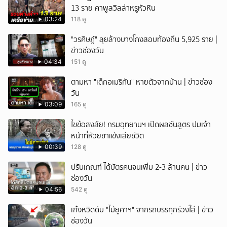
13 ราย คาพูลวิลล่าหรูหัวหิน
03:24
118 ดู
"วรศิษฎ์" ลุยล้างบางโกงสอบท้องถิ่น 5,925 ราย |
ข่าวช่องวัน
04:34
151 ดู
ตามหา "เด็กอเมริกัน" หายตัวจากบ้าน | ข่าวช่อง
วัน
03:09
165 ดู
ไขข้อสงสัย! กรมอุทยานฯ เปิดผลชันสูตร ปมเจ้า
หน้าที่ห้วยขาแข้งเสียชีวิต
00:39
128 ดู
ปรับเกณฑ์ ได้บัตรคนจนเพิ่ม 2-3 ล้านคน | ข่าว
ช่องวัน
04:56
542 ดู
เก๋งหวิดดับ "ไม้ยูคาฯ" จากรถบรรทุกร่วงใส่ | ข่าว
ช่องวัน