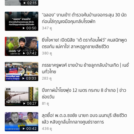
02:15
“ฉลอง” งานเข้า! ตำรวจค้นบ้านเจอกระสุน 30 นัด
ก่อนใส่กุญแจมือคุมกลับโรงพัก
00:50
347 ดู
ยิ่งใจหาย! เปิดนิสัย “เต้ ดราก้อนไฟว์” คนสนิทพูด
ตรงกัน แม่คาใจ! สาเหตุลูกชายเสียชีวิต
07:42
380 ดู
ภรรยาครูพงศ์ ขายบ้าน ย้ายลูกกลับบ้านเกิด | เนชั่
นทั่วไทย
03:33
283 ดู
บึงกาฬน้ำโขงพุ่ง 12 เมตร กระทบ 8 อำเภอ | ข่าว
ช่องวัน
06:27
81 ดู
สุดยื้อ! พ.ต.อ.ธงชัย นายก อบจ.นนทบุรี เสียชีวิต
แล้ว หลังถูกลั่นไกกลางศูนย์ราชการ
00:42
436 ดู