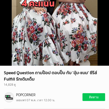
Speed Question ถามป็อป ตอบปั๊บ กับ 'อุ้ม-แบม' ซีรีส์
Fulfill รักเติมเต็ม
14,828 ดู
POPCORNER
ติดตาม
เผยแพร่ 07 พ.ค. เวลา 12.00 น.