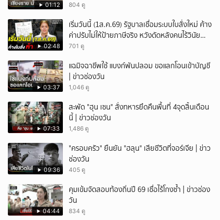
01:12
804 ดู
เริ่มวันนี้ (1ส.ค.69) รัฐบาลเชื่อมระบบใบสั่งใหม่ ค้าง
ค่าปรับไม่ให้ป้ายภาษีจริง หวังดัดหลังคนไร้วินัย
จราจร
02:48
701 ดู
แฉมิจฉาชีพใช้ แบงก์พันปลอม ขอแลกโอนเข้าบัญชี
| ข่าวช่องวัน
03:37
1,046 ดู
สะพัด "ฮุน เซน" สั่งทหารยึดคืนพื้นที่ 4จุดสิ้นเดือน
นี้ | ข่าวช่องวัน
07:33
1,486 ดู
"ครอบครัว" ยืนยัน "ฮลุน" เสียชีวิตที่จอร์เจีย | ข่าว
ช่องวัน
09:36
405 ดู
คุมเข้มจัดสอบท้องถิ่นปี 69 เชื่อไร้โกงซ้ำ | ข่าวช่อง
วัน
04:44
834 ดู