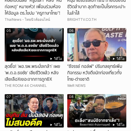
ศิษย์เปิดนิสัย “ครูอรสา” หลัง “คน
หนุ่ม แชร์ประสบการณ์ ถ่ายบ่อยจน
ก่อเหตุ” หมายหัว! เพื่อนร่วมห้อง
ชีวิตลำบาก สุดท้ายเป็นโรคกระเปาะ
ให้ข้อมูล ตร.ไขปม “ครูภาษาไทย”!
ในลำไส้
ThaiNews - ไทยนิวส์ออนไลน์
BRIGHTTV.CO.TH
05
06
วิดีโอ
วิดีโอ
สุดยื้อ! ‘ผอ.รพ.พระนั่งเกล้า’ เผย
"ชีจรรย์ กอล์ฟ" ปรับกลยุทธ์เพิ่ม
‘พ.ต.อ.ธงชัย’ เสียชีวิตแล้ว หลัง
กิจกรรม หวังดึงนักท่องเที่ยวทั้ง
เสียเลือXเยอะจากการถูกยิX
ไทย-ต่างชาติ
THE ROOM 44 CHANNEL
WeR NEWS
07
08
วิดีโอ
วิดีโอ