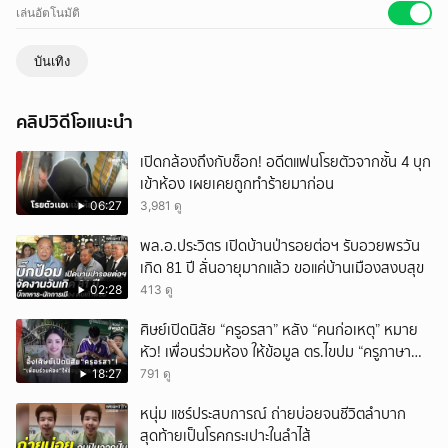
เล่นอัตโนมัติ
บันเทิง
คลิปวิดีโอแนะนำ
เปิดกล้องถึงกับช็อก! อดีตแฟนโรยตัวจากชั้น 4 บุก
เข้าห้อง เผยเคยถูกทำร้ายมาก่อน
06:27
3,981 ดู
พล.อ.ประวิตร เปิดบ้านป่ารอยต่อฯ รับอวยพรวัน
เกิด 81 ปี ลั่นอายุมากแล้ว ขอแค่บ้านเมืองสงบสุข
02:28
413 ดู
ศิษย์เปิดนิสัย “ครูอรสา” หลัง “คนก่อเหตุ” หมาย
หัว! เพื่อนร่วมห้อง ให้ข้อมูล ตร.ไขปม “ครูภาษา
ไทย”!
18:27
791 ดู
หนุ่ม แชร์ประสบการณ์ ถ่ายบ่อยจนชีวิตลำบาก
สุดท้ายเป็นโรคกระเปาะในลำไส้