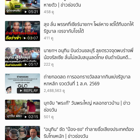
หายตัว | ข่าวช่องวัน
05:21
458 ดู
ลุง ลั่น พรรคที่เชียร์นายกฯ โผล่หาง แต่ได้ทีบอกให้
รัฐบาล เจรจากับโจรใต้
03:07
411 ดู
นายกฯ อนุทิน บินด่วนชลบุรี ลุยตรวจจุดพบร่างพี่
น้องรัสเซีย ลั่นไม่สนับสนุนลดโทษ ยันดำเนินคดี
ถึงที่สุด
05:17
222 ดู
ถ่ายทอดสด การออกรางวัลสลากกินแบ่งรัฐบาล
หกหลัก งวดวันที่ 1 ส.ค. 2569
REPLAY
2,488,563 ดู
บุกจับ "พระเก๊" วันพระใหญ่ หลอกชาวบ้าน | ข่าว
ช่องวัน
02:15
501 ดู
"อนุทิน" ซัด "ป๋อง-ธง" ทำลายชื่อเสียงประเทศต้อง
รับโทษหนัก | ข่าวช่องวัน