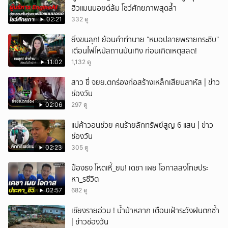
ฮิวแมนนอยด์ล้ม โชว์ศักยภาพสุดล้ำ
02:21
332 ดู
ยิ่งขนลุก! ย้อนคำทำนาย “หมอปลายพรายกระซิบ”
เตือนไฟไหม้สถานบันเทิง ก่อนเกิดเหตุสลด!
11:02
1,132 ดู
สาว ขี่ จยย.ตกร่องก่อสร้างเหล็กเสียบสาหัส | ข่าว
ช่องวัน
02:06
297 ดู
แม่ค้าวอนช่วย คนร้ายลักทรัพย์สูญ 6 แสน | ข่าว
ช่องวัน
02:23
305 ดู
ป๋องธง โหดเหี้_ยม! เดชา เผย โอกาสลงโทษประ
หา_รชีวิต
02:57
682 ดู
เชียงรายอ่วม ! น้ำป่าหลาก เตือนเฝ้าระวังฝนตกซ้ำ
| ข่าวช่องวัน