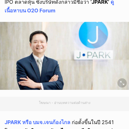
IPO ตลาดหุ้น ซึ่งบริษัทดังกล่าวมีชื่อว่า
‘JPARK’
ดู
เนื้อหาบน O2O Forum
โฆษณา - อ่านบทความต่อด้านล่าง
JPARK หรือ บมจ.เจนก้องไกล
ก่อตั้งขึ้นในปี 2541