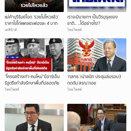
แม่ค้าบุรีรัมย์โอด ‘รวยไม่ไหวแล้ว’
เราจะมีนายกฯ เป็นวีรบุรุษของ
ราคาไข่ไก่แพงแตะฟองละ 4 บาท
ชาติ.. ..ได้อย่างไร!?
เดลินิวส์
ไทยโพสต์
“โครงสร้างเก่า-คนใหม่”บีอาร์เอ็น
‘กสทช.’เน่าสนิท ประชุมล่มรอบ3
รัฐตรึงกำลังรักษาพื้นที่ปลอดภัย
กดดัน‘สรณ’ถอย
ไทยโพสต์
ไทยโพสต์