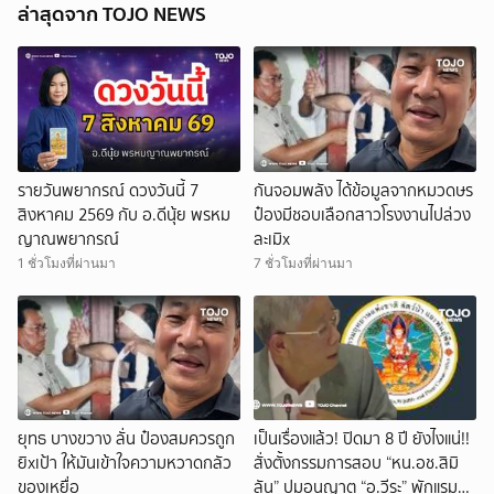
ล่าสุดจาก TOJO NEWS
รายวันพยากรณ์ ดวงวันนี้ 7
กันจอมพลัง ได้ข้อมูลจากหมวดษร
สิงหาคม 2569 กับ อ.ดีนุ้ย พรหม
ป๋องมีชอบเลือกสาวโรงงานไปล่วง
ญาณพยากรณ์
ละเมิx
1 ชั่วโมงที่ผ่านมา
7 ชั่วโมงที่ผ่านมา
ยุทธ บางขวาง ลั่น ป๋องสมควรถูก
เป็นเรื่องแล้ว! ปิดมา 8 ปี ยังไงแน่!!
ยิxเป้า ให้มันเข้าใจความหวาดกลัว
สั่งตั้งกรรมการสอบ “หน.อช.สิมิ
ของเหยื่อ
ลัน” ปมอนุญาต “อ.วีระ” พักแรม