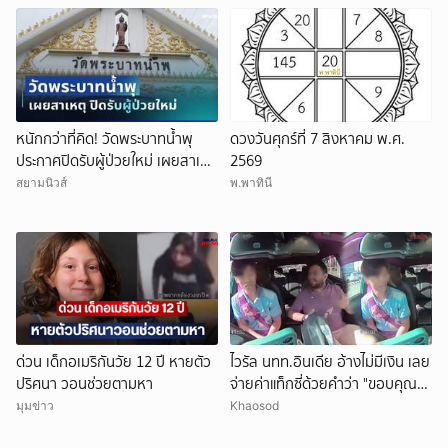
หนักกว่าที่คิด! วัดพระบาทน้ำพุ
ดวงวันศุกร์ที่ 7 สิงหาคม พ.ศ.
ประกาศปิดรับผู้ป่วยใหม่ เผยสาเหตุ
2569
สุดสะเทือนใจ
สยามนิวส์
พ.พาทินี
ด่วน เด็กอเมริกันวัย 12 ปี หายตัว
ไวรัล นทท.อินเดีย อ้างไม่มีเงิน เลย
ปริศนา วอนช่วยตามหา
จ่ายค่าแท็กซี่ด้วยคำว่า "ขอบคุณ"
คนขับอึ้ง แห่วิจารณ์
มุมข่าว
Khaosod