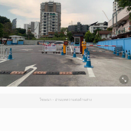
โฆษณา - อ่านบทความต่อด้านล่าง