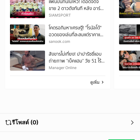
แฟนปืนทนไม่ไหว! เดือดจัดจี้
ขาย 2 ดาวดังทันที หลัง อาร์
เซน่อล พลิกล็อกพ่าย เรอัล เบ
SIAMSPORT
ติส ยับอุ่นเครื่อง
โคตรอภิมหาเศรษฐี! "โรนัลโด้"
อวดของเล่นที่สะสมแต่ราคาแรง
ทะลุเกิน 4,000 ล้าน
sanook.com
สังขารไม่เที่ยง! ปาปารัซซี่แอบ
ถ่ายภาพ “เบ็คแฮม” วัย 51 ไร้
ฟิลเตอร์ เผยให้เห็นผมบาง-
Manager Online
ศีรษะล้าน
ดูเพิ่ม
รีโพสต์ (0)