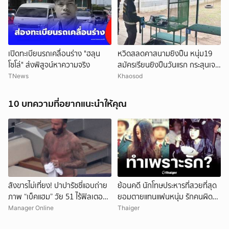
เปิดทะเบียนรถเคลื่อนร่าง "ฮลุน
หวิดสลดคาสนามยิงปืน หนุ่ม19
โซโล่" ส่งพิสูจน์หาความจริง
สมัครเรียนยิงปืนวันแรก กระสุนเจาะ
ท้ายทอย เร่งยื้อชีวิต
TNews
Khaosod
10 บทความที่อยากแนะนำให้คุณ
สังขารไม่เที่ยง! ปาปารัซซี่แอบถ่าย
ย้อนคดี นักโทษประหารที่สวยที่สุด
ภาพ “เบ็คแฮม” วัย 51 ไร้ฟิลเตอร์
ยอมตายแทนแฟนหนุ่ม รักคนผิด
เผยให้เห็นผมบาง-ศีรษะล้าน
ชีวิตดิ่งเหว
Manager Online
Thaiger