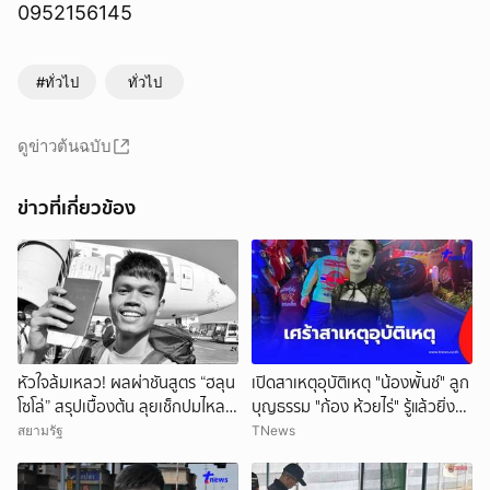
0952156145
#ทั่วไป
ทั่วไป
ดูข่าวต้นฉบับ
ข่าวที่เกี่ยวข้อง
หัวใจล้มเหลว! ผลผ่าชันสูตร “ฮลุน
เปิดสาเหตุอุบัติเหตุ "น้องพั้นช์" ลูก
โซโล่” สรุปเบื้องต้น ลุยเช็กปมไหล
บุญธรรม "ก้อง ห้วยไร่" รู้แล้วยิ่ง
ตาย ยังไม่ตัดทิ้งสารพิษ
สลดใจ
สยามรัฐ
TNews