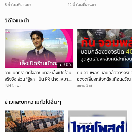
ฝ่าฝืน?
8 ชั่วโมงที่ผ่านมา
12 ชั่วโมงที่ผ่านมา
วิดีโอแนะนำ
วิดีโอ
"กัน นภัทร" ติดใจสายมัทฉะ เล็งเปิดร้าน
กัน จอมพลัง มอบกล้องวงจรปิด
จริงจัง ส่วน "ฐิสา" เป็น PR น่าจะเหมาะ
อุดจุดเสี่ยงหลังคดีสะเทือนขวัญ
กว่า
INN News
สยามนิวส์
ข่าวและบทความทั่วไปอื่น ๆ