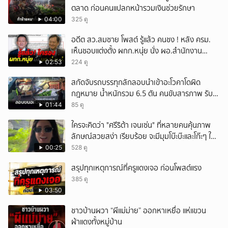
ตลาด ก่อนคนแปลกหน้ารวมเงินช่วยรักษา
04:00
325 ดู
อดีต สว.สมชาย โพสต์ รู้แล้ว คนชง ! หลัง ครม.
เห็นชอบแต่งตั้ง ผกก.หนุ่ย นั่ง ผอ.สำนักงาน
ป.ย.ป.
02:53
224 ดู
สกัดจับรถบรรทุกลักลอบนำเข้าอะโวคาโดผิด
กฎหมาย น้ำหนักรวม 6.5 ตัน คนขับสารภาพ รับ
ค่าจ้างเที่ยวละ 5,000 บาท
01:44
85 ดู
ใครจะคิดว่า "ศรีริต้า เจนเซ่น" ที่หลายคนคุ้นภาพ
ลักษณ์สวยสง่า เรียบร้อย จะมีมุมโบ๊ะบ๊ะและโก๊ะๆ ให้
ได้อมยิ้มเหมือนกัน งานนี้ทำเอาแฟนๆ ทั้งเอ็นดูทั้ง
00:25
528 ดู
หัวเราะ
สรุปทุกเหตุการณ์ที่ครูแดงเจอ ก่อนโพสต์แรง
385 ดู
03:50
ชาวบ้านผวา “ผีแม่ม่าย” ออกหาเหยื่อ แห่แขวน
ผ้าแดงทั้งหมู่บ้าน