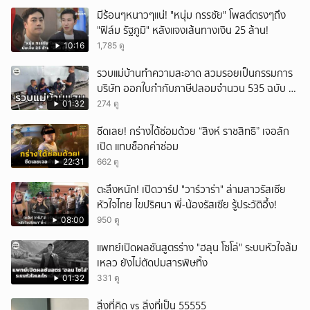
มีร้อนๆหนาวๆแน่! "หนุ่ม กรรชัย" โพสต์ตรงๆถึง
"ฟิล์ม รัฐภูมิ" หลังแจงเส้นทางเงิน 25 ล้าน!
10:16
1,785 ดู
รวบแม่บ้านทำความสะอาด สวมรอยเป็นกรรมการ
บริษัท ออกใบกำกับภาษีปลอมจำนวน 535 ฉบับ รัฐ
เสียหายกว่า 129 ล้านบาท
01:32
274 ดู
ซีดเลย! กร่างได้ซ่อมด้วย “สิงห์ ราชสิทธิ” เจอลัก
เปิด แทบช็อกค่าซ่อม
22:31
662 ดู
ตะลึงหนัก! เปิดวาร์ป "วาร์วาร่า" ล่ามสาวรัสเซีย
หัวใจไทย ไขปริศนา พี่-น้องรัสเซีย รู้ประวัติอึ้ง!
08:00
950 ดู
แพทย์เปิดผลชันสูตรร่าง "ฮลุน โซโล่" ระบบหัวใจล้ม
เหลว ยังไม่ตัดปมสารพิษทิ้ง
01:32
331 ดู
สิ่งที่คิด vs สิ่งที่เป็น 55555