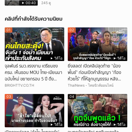
00:40
245 ดู
คลิปที่กำลังได้รับความนิยม
01
02
วิดีโอ
วิดีโอ
จุลพันธ์ รมว.แรงงาน เตรียมชง
ยิ่งสลด! เปิดคลิปสุดท้าย “น้อง
ครม. เห็นชอบ MOU ไทย-เมียนมา
พั้นช์” ก่อนเปิดคำสัญญา “ก้อง
ฉบับใหม่ ขยายกรอบ 5 ปี ดึง
ห้วยไร่” ที่ให้ลูกบุญธรรม หลัง
แรงงานเข้าระบบ
ลาโลก!
BRIGHTTV.CO.TH
ThaiNews - ไทยนิวส์ออนไลน์
03
04
วิดีโอ
วิดีโอ