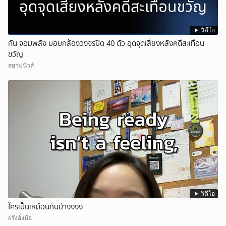
วิดีโอ
กัน จอมพลัง มอบกล้องวงจรปิด 40 ตัว อุดจุดเสี่ยงหลังคดีสะเทือน
ขวัญ
สยามนิวส์
วิดีโอ
ใครเป็นเหมือนกันบ้างงงง
ฝรั่งอั่งม้อ