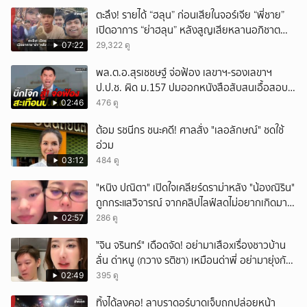
ตะลึง! รายได้ “ฮลุน” ก่อนเสียในจอร์เจีย “พี่ชาย”
เปิดอาการ “ย่าฮลุน” หลังสูญเสียหลานอภิชาต
บุตร!
07:22
29,322 ดู
พล.ต.อ.สุรเชชษฐ์ จ่อฟ้อง เลขาฯ-รองเลขาฯ
ป.ป.ช. ผิด ม.157 ปมออกหนังสือสับสนเอื้อสอบ
คดีซ้ำซ้อน
02:46
476 ดู
ต้อม รชนีกร ชนะคดี! ศาลสั่ง "เลอลักษณ์" ชดใช้
อ่วม
03:12
484 ดู
"หนิง ปณิตา" เปิดใจเคลียร์ดราม่าหลัง "น้องณิริน"
ถูกกระแสวิจารณ์ จากคลิปไลฟ์สดไม่อยากเกิดมา
หน้าเหมือนพ่อ
02:57
286 ดู
ั่"จิน จรินทร์" เดือดจัด! อย่ามาเสือxเรื่องชาวบ้าน
ลั่น ด่าหนู (กวาง รติชา) เหมือนด่าพี่ อย่ามายุ่งกับ
คนของผม จบ!!!
02:49
395 ดู
ทิ้งได้ลงคอ! ลาบราดอร์บาดเจ็บถูกปล่อยหน้า