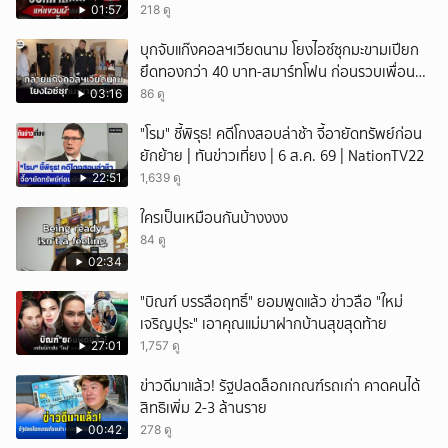
01:57
218 ดู
บุกจับแก๊งคอลฯเวียดนาม โยงไอซ์ซุกมะขามเปียก
ยึดทองกว่า 40 บาท-สมาร์ทโฟน ก่อนรวบเพื่อน
ร่วมทีมหอบเงิน 1.5 แสนติดสินบนคาโรงพัก
03:16
86 ดู
"โรม" ชี้พิรุธ! คดีโกงสอบล่าช้า จี้อายัดทรัพย์ก่อน
ยักย้าย | ทันข่าวเที่ยง | 6 ส.ค. 69 | NationTV22
22:51
1,639 ดู
ใครเป็นเหมือนกันบ้างงงง
84 ดู
02:34
"บิณฑ์ บรรลือฤทธิ์" ยอมพูดแล้ว ข่าวลือ "ใหม่
เจริญปุระ" เอาคุณแม่มาฝากบ้านสุขสุดท้าย
27:01
1,757 ดู
ข่าวดีมาแล้ว! รัฐปลดล็อกเกณฑ์รถเก่า คาดคนได้
สิทธิเพิ่ม 2-3 ล้านราย
00:42
278 ดู