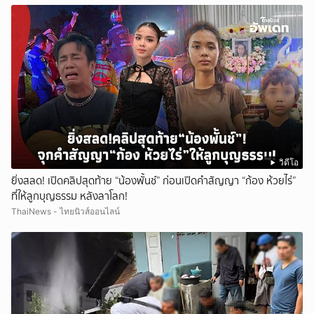
วิดีโอ
ยิ่งสลด! เปิดคลิปสุดท้าย “น้องพั้นช์” ก่อนเปิดคำสัญญา “ก้อง ห้วยไร่”
ที่ให้ลูกบุญธรรม หลังลาโลก!
ThaiNews - ไทยนิวส์ออนไลน์