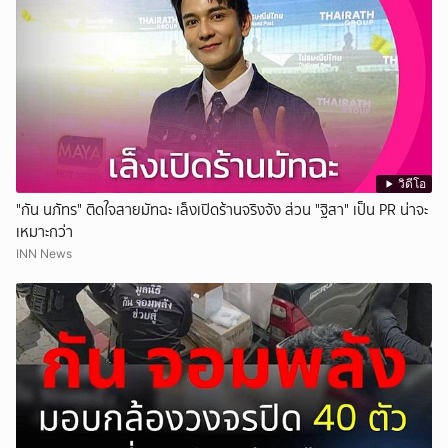
วิดีโอ
"กัน นภัทร" ติดใจสายมัทฉะ เล็งเปิดร้านจริงจัง ส่วน "ฐิสา" เป็น PR น่าจะ
เหมาะกว่า
INN News