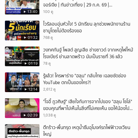
จอร์เจีย | ทันข่าวเที่ยง | 29 ก.ค. 69 |
NationTV22.
13:40
100 ดู
ไวรัลอบอุ่นหัวใจ! 5 นักเรียน ลุกช่วยพนักงานร้าน
ชาบูโดยไม่ต้องร้องขอ
01:32
768 ดู
วงทศกันฐ์ โพสต์ สูญเสีย ช่างซาวด์ จากเหตุไฟไหม้
โรงเบียร์ ย่านลาดพร้าว นับเป็นรายที่ 36 แล้ว
01:19
78 ดู
รู้แล้ว! ใครพาร่าง "ฮลุน" กลับไทย เฉลยชัดช่อง
YouTube ตกเป็นของใคร?!
12:14
2,612 ดู
"โจอี้ ภูวศิษฐ์" เสียใจกับการจากไปของ "ฮลุน โซโล่"
ขอบคุณที่พาไปเห็นในสิ่งที่ไม่เคยเห็น ขอให้น้องไปสู่
สุคติ
02:39
1,038 ดู
ตึกร้าว-พื้นทรุด เหตุน้ำซึมอุโมงค์รถไฟฟ้าวงเวียน
ใหญ่