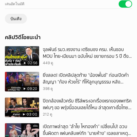
เล่นอัตโนมัติ
บันเทิง
คลิปวิดีโอแนะนำ
จุลพันธ์ รมว.แรงงาน เตรียมชง ครม. เห็นชอบ
MOU ไทย-เมียนมา ฉบับใหม่ ขยายกรอบ 5 ปี ดึง
แรงงานเข้าระบบ
02:56
449 ดู
ยิ่งสลด! เปิดคลิปสุดท้าย “น้องพั้นช์” ก่อนเปิดคำ
สัญญา “ก้อง ห้วยไร่” ที่ให้ลูกบุญธรรม หลัง
ลาโลก!
09:20
398 ดู
ปิดกล้องแล้วครับ ซีรีส์พระเอกเรื่องแรกของแพทริค
แฟนๆ ขอ พรุ่งนี้ออนเลยได้ไหม ล่าสุดเคาะชื่อไทย
แล้ว
03:00
212 ดู
เปิดภาพล่าสุด “ลำไย ไหทองคำ” เปลี่ยนไป! อวบ
ขึ้นผิดตา แฟนคลับแห่ทัก “นายห้าง” เฉลยสาเหตุ