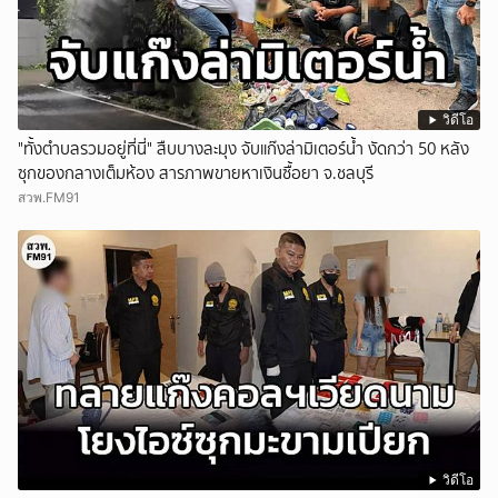
วิดีโอ
"ทั้งตำบลรวมอยู่ที่นี่" สืบบางละมุง จับแก๊งล่ามิเตอร์น้ำ งัดกว่า 50 หลัง
ซุกของกลางเต็มห้อง สารภาพขายหาเงินซื้อยา จ.ชลบุรี
สวพ.FM91
วิดีโอ