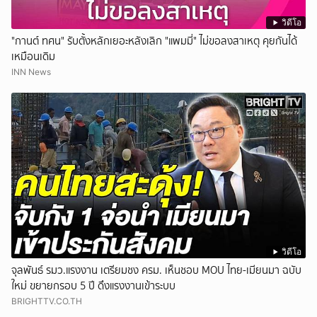
วิดีโอ
"กานต์ ทศน" รับตั้งหลักเยอะหลังเลิก "แพมมี่" ไม่ขอลงสาเหตุ คุยกันได้
เหมือนเดิม
INN News
วิดีโอ
จุลพันธ์ รมว.แรงงาน เตรียมชง ครม. เห็นชอบ MOU ไทย-เมียนมา ฉบับ
ใหม่ ขยายกรอบ 5 ปี ดึงแรงงานเข้าระบบ
BRIGHTTV.CO.TH