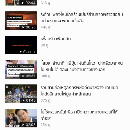
02:44
316 ดู
ระทึก! เพลิงไหม้ใกล้ร้านเบียร์ย่านลาดพร้าวซอย 1
อย่างรุนแรง พบคนเจ็บอื้อ
00:26
448 ดู
เพื่อนรัก เพื่อนลับ
39 ดู
ตัวอย่าง
'โสมสุ'เล่านาที _ญี่ปุ่นแผ่นดินไหว_ น่ากลัวมากคน
ไปไหนไม่ได้ ต้องมานั่งตามทางข้างนอก
05:37
380 ดู
รวบชายก่อเหตุลักทรัพย์อดีตนายจ้าง แอบเปิด
โกดังลักสายไฟมูลค่าหลักแสน
01:45
375 ดู
ไม่ใช่แหวนหมั้น! พิธา เปิดความหมายแหวนที่ให้
"ก้อย"
02:08
254 ดู