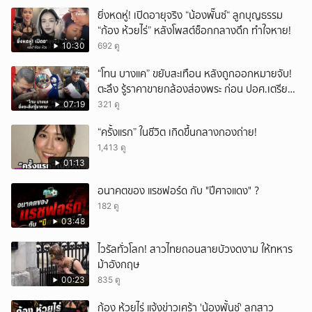
ยิ่งหดหู่! เปิดอายุจริง “น้องพั๊นซ์“ ลูกบุญธรรม
“ก้อง ห้วยไร่” หลังโพสต์ช็อกกลางดึก ทำใจหาย!
10:30
692 ดู
“โทน บางแค” ขยับสะเทือน หลังถูกออกหมายจับ!
ตะลึง รู้ราคาขายกล้องส่องพระ ก่อน ปอศ.เตรียม
บุกรวบ?
07:19
321 ดู
“ครั้งแรก” ในชีวิต เกิดขึ้นกลางกองถ่าย!
1,413 ดู
01:13
อนาคตของ แรชฟอร์ด กับ "ปีศาจแดง" ?
182 ดู
03:48
ไวรัลทั่วโลก! สาวไทยถอนสายบัวงดงาม ให้ทหาร
ม้าอังกฤษ
00:23
835 ดู
ก้อง ห้วยไร่ แจ้งข่าวเศร้า 'น้องพั้นช์' ลูกสาว