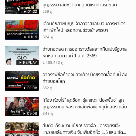
บุญธรรม เสียชีวิตจากอุบัติเหตุทางรถยนต์
01:22
259 ดู
เตือนภัยสายบุญ! เจ้าอาวาสแฉขบวนการผ้าไตร
เก่าแพ็กใหม่ หลอกขายช่วงเข้าพรรษา
01:19
324 ดู
ถ่ายทอดสด การออกรางวัลสลากกินแบ่งรัฐบาล
หกหลัก งวดวันที่ 1 ส.ค. 2569
REPLAY
2,488,473 ดู
อาถรรพ์ซ้อก้าดจบลงแล้ว! นัดชิงตัดเสื้อทีมนี้ ส่ง
ท้ายบอลโลก
01:08
852 ดู
“ก้อง ห้วยไร่” สุดช็อก! รู้สาเหตุ “น้องพั๊นซ์“ ลูก
บุญธรรมดับ หลังเคยเสียพ่อแม่เหตุตึกสตง.ถล่ม
09:06
348 ดู
สืบต่อแก๊งมะขามเปียก! รองจ๋อ - สารวัตรแจ๊ะ
แกะรอยเส้นทางเงิน จับเพิ่มอีกหิ้ว 1.5 แสน ยัด