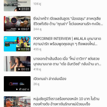
106 ดู
01:01
ยิ่งน่าเศร้า! เปิดผลชันสูตร "น้องฮลุน" สาเหตุเสีย
ชีวิตแท้จริง ด้าน "คุณย่า" โชว์เลขหลานรัก-ทะเบียน
รถเคลื่อนร่าง!
09:07
244 ดู
POPCORNER INTERVIEW | #ALALA บุกมาสาด
ความน่ารัก พร้อมพูดคุยสนุก ๆ ถึงเพลงใหม่
'ON&OFF'
02:36
455 ดู
นางเอกเข้าเส้นเลือด เมื่อ "ใหม่ ดาวิกา" แต่งสวย
บุกสนามบาส ตาม "เต๋อ ฉันทวิชช์" กลับบ้าน มา
พร้อมตรีมชุดตามผัวกลับบ้าน ทางด้านสามีก็วิ่ง
00:22
416 ดู
หน้าตั้งจนโซเชียลแห่แซว
เปิดเกมฆ่า ล่าถล่มเมือง
26 ดู
ตัวอย่าง
หนุ่มชัยภูมิวิ่งราวสร้อยทองหนัก 10 บาท ในร้าน
ทองห้างดัง อ้างหาเงินรักษาแม่ป่วยมะเร็ง