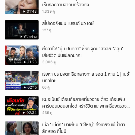
เห็นข้อความจากนักร้องดัง
01:43
1,339 ดู
สไปเดอร์-แมน แบรนด์ นิว เดย์
127 ดู
ตัวอย่าง
ยิ่งคาใจ! "บุ๋ม ปนัดดา" ชี้ชัด จุดน่าสงสัย "ฮลุน"
เสียชีวิต มันแปลกมาก!
11:23
3,006 ดู
เร่งหา ประมงตกเรือกลางทะเล รอด 1 หาย 1 | เนชั่
นทั่วไทย
02:15
66 ดู
หมอเบ็นซ์ เตือนภัยสายเที่ยวฉายเดี่ยว เตือนพิษ
คาร์บอนมอนอกไซด์ คร่าชีวิต แนะพกเครื่องตรวจ
วัดติดตัว
02:34
439 ดู
เมื่อ "แม่ตั๊ก" มาเยี่ยม "เจ๊ใหญ่" ถึงเตียง แม้น้ำตา
สักหยด ก็ไม่มี