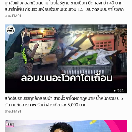
บุกจับแก๊งคอลฯเวียดนาม โยงไอซ์ซุกมะขามเปียก ยึดทองกว่า 40 บาท-
สมาร์ทโฟน ก่อนรวบเพื่อนร่วมทีมหอบเงิน 1.5 แสนติดสินบนคาโรงพัก
สวพ.FM91
วิดีโอ
สกัดจับรถบรรทุกลักลอบนำเข้าอะโวคาโดผิดกฎหมาย น้ำหนักรวม 6.5
ตัน คนขับสารภาพ รับค่าจ้างเที่ยวละ 5,000 บาท
สวพ.FM91