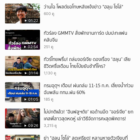
ว่านไฉ โพสต์ขอโทษหลังแจ้งข่าว "ฮลุน โซโล่"
600 ดู
01:22
ทัวร์ลง GMMTV สั่งพักงานการ์ด ปมปะทะแฟน
คลับจีน
02:54
251 ดู
ทัวร์ไทยพรึ่บ! ถล่มจอร์เจีย ดองเรื่อง “ฮลุน” เสีย
ชีวิตครึ่งเดือน ไทยโบ้ยยับช้าที่ใคร?
31:14
1,130 ดู
กรมอุตุฯ เตือน! ฝนถล่ม 11-15 ก.ค. เสี่ยงน้ำท่วม
ฉับพลัน กทม.ฝน 60%
01:05
185 ดู
ไม่ปกติแล้ว! “อินฟลูฯดัง” แฉด้านมืด “จอร์เจีย” ยก
เคสพี่สาวสุดหดหู่ เล่าวิธีจัดการศxสุดพิศดาร!
09:26
3,215 ดู
ย่า "ฮลุน โซโล่" สุดเครียด! หลานหายตัวเงียบที่