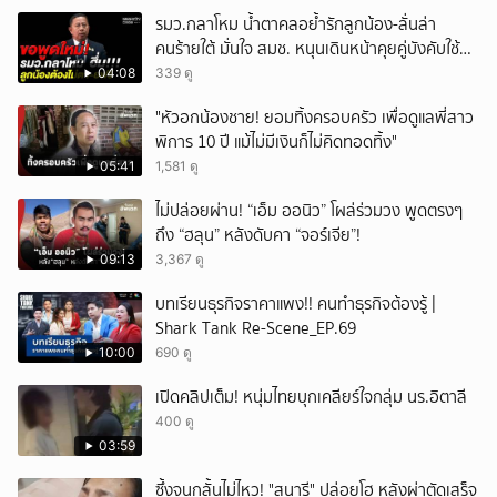
ยกเลิก
รมว.กลาโหม น้ำตาคลอย้ำรักลูกน้อง-ลั่นล่า
คนร้ายใต้ มั่นใจ สมช. หนุนเดินหน้าคุยคู่บังคับใช้
กฎหมาย
04:08
339 ดู
"หัวอกน้องชาย! ยอมทิ้งครอบครัว เพื่อดูแลพี่สาว
พิการ 10 ปี แม้ไม่มีเงินก็ไม่คิดทอดทิ้ง"
05:41
1,581 ดู
ไม่ปล่อยผ่าน! “เอ็ม ออนิว” โผล่ร่วมวง พูดตรงๆ
ถึง “ฮลุน” หลังดับคา “จอร์เจีย”!
09:13
3,367 ดู
บทเรียนธุรกิจราคาแพง!! คนทำธุรกิจต้องรู้ |
Shark Tank Re-Scene_EP.69
10:00
690 ดู
เปิดคลิปเต็ม! หนุ่มไทยบุกเคลียร์ใจกลุ่ม นร.อิตาลี
400 ดู
03:59
ซึ้งจนกลั้นไม่ไหว! "สุนารี" ปล่อยโฮ หลังผ่าตัดเสร็จ