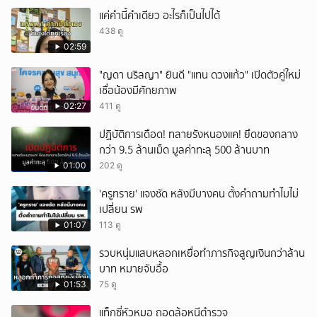
แค่คำนี้คำเดียว อะไรก็เป็นไปได้
438 ดู
02:59
"ญดา นริลญา" ยินดี "แทน ดวงแก้ว" เปิดตัวคู่ใหม่
เชื่อน้องมีศักยภาพ
02:27
411 ดู
ปฏิบัติการเดือด! ทลายรังหนองแค! ยึดของกลาง
กว่า 9.5 ล้านเม็ด มูลค่าทะลุ 500 ล้านบาท
01:00
202 ดู
'ครูทราย' แจงชัด หลังมีบางคน ตั้งคำถามทำไมไม่
เปลี่ยน รพ
01:07
113 ดู
รวบหนุ่มแสบหลอกเหยื่อทำภารกิจสูญเงินกว่าล้าน
บาท หมายจับอื้อ
01:53
75 ดู
แท็กซี่หัวหมอ ถอดล้อหนีตำรวจ