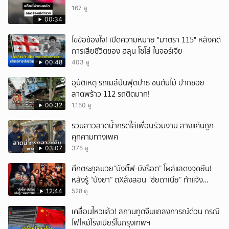
167 ดู
00:34
ไขข้อข้องใจ! เปิดความหมาย "มาตรา 115" หลังคดี
การเสียชีวิตของ ฮลุน โซโล่ ในจอร์เจีย
00:48
403 ดู
อุบัติเหตุ รถเมล์ปีนฟุตปาธ ชนต้นไม้ ปากซอย
ลาดพร้าว 112 รถติดมาก!
00:32
1,150 ดู
รวบสาวสาดน้ำกรดใส่เพื่อนร่วมงาน สางแค้นถูก
คุกคามทางเพศ
03:07
375 ดู
ศึกตระกูลมวย“บังติ๊ฟ-บังร็อต” โผล่แสดงจุดยืน!
หลังรู้ “บังยา” ตXสั่งสอน “ซัยดาเนีย” ท้าแจ้ง
ความ?
12:44
528 ดู
เคลื่อนไหวแล้ว! สถานทูตจีนแถลงการณ์ด่วน กรณี
ไฟไหม้โรงเบียร์ในกรุงเทพฯ