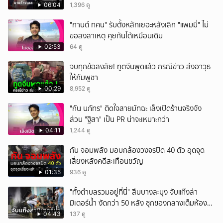
ชัด!
06:04
1,396 ดู
"กานต์ ทศน" รับตั้งหลักเยอะหลังเลิก "แพมมี่" ไม่
ขอลงสาเหตุ คุยกันได้เหมือนเดิม
02:53
64 ดู
จบทุกข้อสงสัย! ทูตจีนพูดแล้ว กรณีข่าว ส่งอาวุธ
ให้กัมพูชา
00:29
8,952 ดู
"กัน นภัทร" ติดใจสายมัทฉะ เล็งเปิดร้านจริงจัง
ส่วน "ฐิสา" เป็น PR น่าจะเหมาะกว่า
04:11
1,244 ดู
กัน จอมพลัง มอบกล้องวงจรปิด 40 ตัว อุดจุด
เสี่ยงหลังคดีสะเทือนขวัญ
01:35
936 ดู
"ทั้งตำบลรวมอยู่ที่นี่" สืบบางละมุง จับแก๊งล่า
มิเตอร์น้ำ งัดกว่า 50 หลัง ซุกของกลางเต็มห้อง
สารภาพขายหาเงินซื้อยา จ.ชลบุรี
04:43
137 ดู