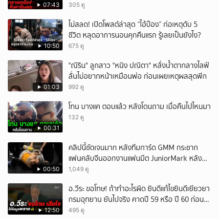
สินบน
07:43
305 ดู
ไม่สลด! เปิดโพสต์ล่าสุด “ไอ้ป๋อง” ก่อเหตุดับ 5
ชีวิต หลุดอาการนอนคุกคืนแรก รู้เลยเป็นยังไง?
10:50
675 ดู
"ณิริน" ลูกสาว "หนิง ปณิตา" หลั่งน้ำตากลางไลฟ์
ลั่นไม่อยากหน้าเหมือนพ่อ ก่อนเผยเหตุผลสุดพีก
01:03
992 ดู
โทน บางแค ตอบแล้ว หลังโดนถาม เมื่อคืนไปไหนมา
132 ดู
00:31
คลิปนี้ชัดเจนมาก หลังทีมการ์ด GMM กระชาก
แฟนคลับจีนออกงานแฟนมีต JuniorMark หลัง
ฝ่าฝืนกติกาจองคิว
00:50
1,049 ดู
อ.วีระ ขอโทษ! ถ้าทำอะไรผิด ยินดีแก้ไขยินดีเยียวยา
กรมอุทยาน ยันไปจริง คาดปี 59 หรือ ปี 60 ก่อน
ปิดให้พัก
12:50
495 ดู