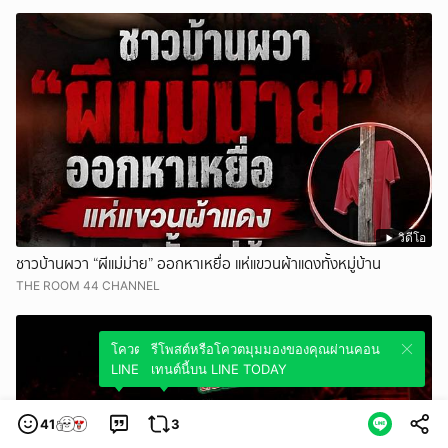
วิดีโอ
ชาวบ้านผวา “ผีแม่ม่าย” ออกหาเหยื่อ แห่แขวนผ้าแดงทั้งหมู่บ้าน
THE ROOM 44 CHANNEL
โควตมุมมองของคุณผ่านคอนเทนต์นี้บน
รีโพสต์หรือโควตมุมมองของคุณผ่านคอน
LINE TODAY
เทนต์นี้บน LINE TODAY
41
3