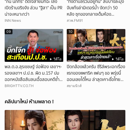
"กัน นภัทร" ติดใจสายมัทฉะ เล็ง
"ทั้งตำบลรวมอยู่ที่นี่" สืบบางละมุง
เปิดร้านจริงจัง ส่วน "ฐิสา" เป็น PR
จับแก๊งล่ามิเตอร์น้ำ งัดกว่า 50
น่าจะเหมาะกว่า
หลัง ซุกของกลางเต็มห้อง
สารภาพขายหาเงินซื้อยา จ.ชลบุรี
INN News
สวพ.FM91
09
10
วิดีโอ
วิดีโอ
พล.ต.อ.สุรเชชษฐ์ จ่อฟ้อง เลขาฯ-
ปิดกล้องแล้วครับ ซีรีส์พระเอกเรื่อง
รองเลขาฯ ป.ป.ช. ผิด ม.157 ปม
แรกของแพทริค แฟนๆ ขอ พรุ่งนี้
ออกหนังสือสับสนเอื้อสอบคดีซ้ำ
ออนเลยได้ไหม ล่าสุดเคาะชื่อไทย
ซ้อน
แล้ว
BRIGHTTV.CO.TH
สยามนิวส์
คลิปมาใหม่ ห้ามพลาด !