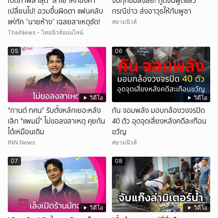
เปิดภาพล่าสุด “ลำไย ไหทองคำ”
จบทุกข้อสงสัย! ทูตจีนพูดแล้ว
เปลี่ยนไป! อวบขึ้นผิดตา แฟนคลับ
กรณีข่าว ส่งอาวุธให้กัมพูชา
แห่ทัก “นายห้าง” เฉลยสาเหตุชัด!
สยามนิวส์
ThaiNews - ไทยนิวส์ออนไลน์
05
06
วิดีโอ
วิดีโอ
"กานต์ ทศน" รับตั้งหลักเยอะหลัง
กัน จอมพลัง มอบกล้องวงจรปิด
เลิก "แพมมี่" ไม่ขอลงสาเหตุ คุยกัน
40 ตัว อุดจุดเสี่ยงหลังคดีสะเทือน
ได้เหมือนเดิม
ขวัญ
INN News
สยามนิวส์
07
08
วิดีโอ
วิดีโอ