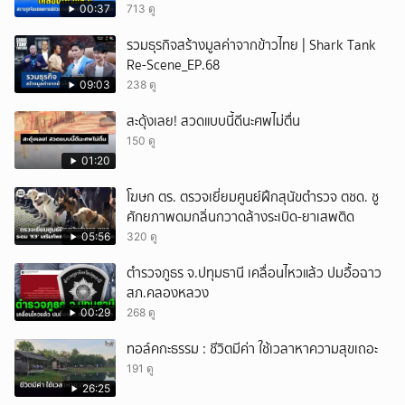
00:37
713 ดู
รวมธุรกิจสร้างมูลค่าจากข้าวไทย | Shark Tank
Re-Scene_EP.68
09:03
238 ดู
สะดุ้งเลย! สวดแบบนี้ดีนะศพไม่ตื่น
150 ดู
01:20
โฆษก ตร. ตรวจเยี่ยมศูนย์ฝึกสุนัขตำรวจ ตชด. ชู
ศักยภาพดมกลิ่นกวาดล้างระเบิด-ยาเสพติด
05:56
320 ดู
ตำรวจภูธร จ.ปทุมธานี เคลื่อนไหวแล้ว ปมอื้อฉาว
สภ.คลองหลวง
00:29
268 ดู
ทอล์คกะธรรม : ชีวิตมีค่า ใช้เวลาหาความสุขเถอะ
191 ดู
26:25