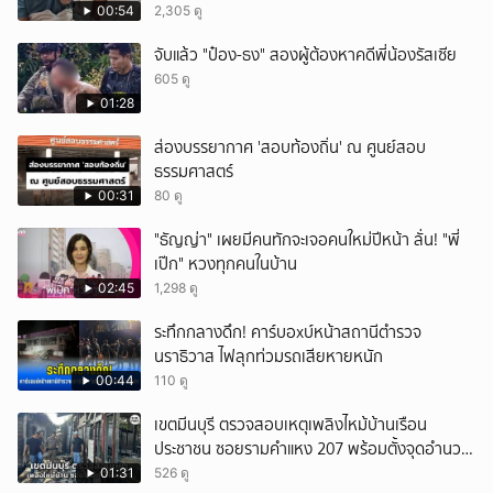
00:54
2,305 ดู
จับแล้ว "ป๋อง-ธง" สองผู้ต้องหาคดีพี่น้องรัสเซีย
605 ดู
01:28
ส่องบรรยากาศ 'สอบท้องถิ่น' ณ ศูนย์สอบ
ธรรมศาสตร์
00:31
80 ดู
"ธัญญ่า" เผยมีคนทักจะเจอคนใหม่ปีหน้า ลั่น! "พี่
เป๊ก" หวงทุกคนในบ้าน
02:45
1,298 ดู
ระทึกกลางดึก! คาร์บอxบ์หน้าสถานีตำรวจ
นราธิวาส ไฟลุกท่วมรถเสียหายหนัก
00:44
110 ดู
เขตมีนบุรี ตรวจสอบเหตุเพลิงไหม้บ้านเรือน
ประชาชน ซอยรามคำแหง 207 พร้อมตั้งจุดอำนวย
การช่วยเหลือ
01:31
526 ดู