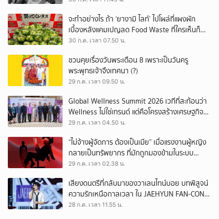
จะทำอย่างไร ถ้า ‘ยางามิ ไลท์’ ไปโผล่ที่แผงผัก
เบื้องหลังแคมเปญลด Food Waste ที่ใครเห็นก็
ต้องหันมอง
30 ก.ค. เวลา 07.50 น.
ชวนคุยเรื่องวันพระเดือน 8 เพราะเป็นวันครู
พระพุทธเจ้าจึงเทศนา (?)
29 ก.ค. เวลา 09.50 น.
Global Wellness Summit 2026 เวทีที่สะท้อนว่า
Wellness ไม่ใช่เทรนด์ แต่คือโครงสร้างเศรษฐกิจ
ใหม่ของโลก
29 ก.ค. เวลา 04.50 น.
“ไม่จ้างผู้จัดการ ต้องเป็นเมีย” เมื่อแรงงานผู้หญิง
กลายเป็นทรัพยากร ที่มักถูกมองข้ามในระบบ
เศรษฐกิจแรงงาน
29 ก.ค. เวลา 02.38 น.
เสียงดนตรีที่กลับมาของวาเลนไทน์บอย บทพิสูจน์
ความรักเหนือกาลเวลา ใน JAEHYUN FAN-CON
TOUR
28 ก.ค. เวลา 11.55 น.