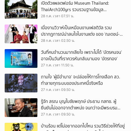
เปิดตัวแพลตฟอร์ม Museum Thailand:
ThaiArch100yrs รวบรวมฐานข้อมูล
สถาปัตยกรรม 100 ปีภาคเหนือ มุ่งขับเคลื่อน
28 ก.ค. เวลา 07.51 น.
Heritage Economy
เมื่องานวิวาห์เป็นเหมือนงานเฟสติวัล รวม
ปรากฏการณ์น่าสนใจในงานแต่ง ของ ‘ณเดชน์-
ญาญ่า’ ทั้ง 3 ครั้ง
28 ก.ค. เวลา 02.50 น.
วันที่คนจำนวนมากเสียใจ เพราะไม่ได้ ‘บัตรคนจน’
อาจเป็นวันที่เราควรหันกลับมามอง ‘บัตรทอง’
27 ก.ค. เวลา 11.50 น.
ถามใจ ‘ผู้มีอำนาจ’ จะปล่อยให้การโกงเลือก สว.
ทำลายทุกระบบของประเทศนี้จริงหรือ
27 ก.ค. เวลา 09.50 น.
รู้จัก สรณ บุญใบชัยพฤกษ์ ประธาน กสทช. ผู้
ยืนยันไม่ออกจากตำแหน่ง จนกว่าจะมีพระบรม
ราชโองการโปรดเกล้าฯ
27 ก.ค. เวลา 09.50 น.
บ้านร้อน แต่ไม่อยากออกไปไหน รวมวิธีช่วยให้ที่อยู่