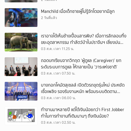
Manchild เมื่อเด็กชายผู้ไม่รู้จักโตอยากมีลูก
2 วันที่แล้ว
เราอาจได้เห็นช้างเปื้อนสารพิษ? เมื่อการลักลอบทิ้ง
ขยะอุตสาหกรรม ทำสัตว์ป่าในปราจีนฯ เสี่ยงปน
เปื้อน
03 ส.ค. เวลา 11.25 น.
ถอดบทเรียนจากวิกฤต ‘ผู้ดูแล (Caregiver)’ ยก
ระดับระบบการดูแล ให้กลายเป็น ‘วาระแห่งชาติ’
03 ส.ค. เวลา 07.50 น.
บางกอกโคมัตสุเซลส์ เปิดตัวรถขุดรุ่นใหม่ ประหยัด
เชื้อเพลิง รองรับงานหนัก พร้อมระบบติดตาม
เครื่องจักรผ่านดาวเทียม
03 ส.ค. เวลา 06.00 น.
ทำงานมาหลายปี แต่ได้เงินน้อยกว่า First Jobber
ทำไมการทำงานที่เดิมนานๆ ถึงเงินน้อย?
03 ส.ค. เวลา 02.50 น.