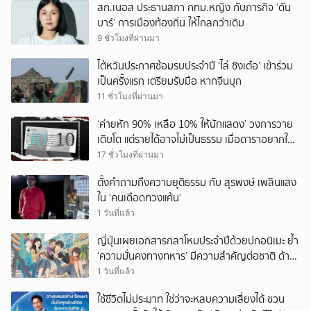
สก.เนอส ประธานสภา กทม.หญิง กับภารกิจ ‘ดัน
บาร์’ การเมืองท้องถิ่น ให้ไกลกว่าเดิม
9 ชั่วโมงที่ผ่านมา
ไต้หวันประกาศซ้อมรบประจำปี ‘ไล่ ชิงเต๋อ’ เข้าร่วม
เป็นครั้งแรก เตรียมรับมือ หากจีนบุก
11 ชั่วโมงที่ผ่านมา
‘ค่ายหัก 90% เหลือ 10% ให้นักแสดง’ วงการวาย
เติบโต แต่รายได้อาจไม่เป็นธรรม เมื่อดาราอยากให้มี
‘สัญญามาตรฐาน’
17 ชั่วโมงที่ผ่านมา
ตั้งคำถามถึงความยุติธรรม กับ สุรพงษ์ เพลินแสง
ใน ‘คนเดือดทวงแค้น’
1 วันที่แล้ว
ญี่ปุ่นเผยเอกสารกลาโหมประจำปีด้วยปกอนิเมะ ย้ำ
‘ความมั่นคงทางทหาร’ มีความสำคัญต่อชาติ ด้าน
จีนเตือน ขออย่าซ้ำรอยประวัติศาสตร์
1 วันที่แล้ว
ใช้ชีวิตไม่ประมาท ใช่ว่าจะหลบความเสี่ยงได้ ชวน