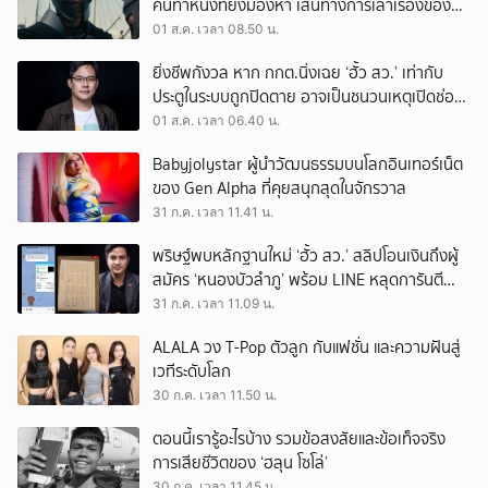
คนทำหนังที่ยังมองหา เส้นทางการเล่าเรื่องของตัว
เอง
01 ส.ค. เวลา 08.50 น.
ยิ่งชีพกังวล หาก กกต.นิ่งเฉย ‘ฮั้ว สว.’ เท่ากับ
ประตูในระบบถูกปิดตาย อาจเป็นชนวนเหตุเปิดช่อง
‘ลงถนน’
01 ส.ค. เวลา 06.40 น.
Babyjolystar ผู้นำวัฒนธรรมบนโลกอินเทอร์เน็ต
ของ Gen Alpha ที่คุยสนุกสุดในจักรวาล
31 ก.ค. เวลา 11.41 น.
พริษฐ์พบหลักฐานใหม่ ‘ฮั้ว สว.’ สลิปโอนเงินถึงผู้
สมัคร ‘หนองบัวลำภู’ พร้อม LINE หลุดการันตี
ตำแหน่ง
31 ก.ค. เวลา 11.09 น.
ALALA วง T-Pop ตัวลูก กับแฟชั่น และความฝันสู่
เวทีระดับโลก
30 ก.ค. เวลา 11.50 น.
ตอนนี้เรารู้อะไรบ้าง รวมข้อสงสัยและข้อเท็จจริง
การเสียชีวิตของ ‘ฮลุน โซโล่’
30 ก.ค. เวลา 11.45 น.