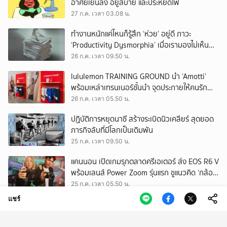
อาศัยเย็นลง อยู่สบาย และประหยัดไฟ
27 ก.ค. เวลา 03.08 น.
ทำงานหนักแค่ไหนก็รู้สึก ‘ห่วย’ อยู่ดี ภาวะ
‘Productivity Dysmorphia’ เมื่อเรามองไม่เห็น
ความสำเร็จของตัวเอง
26 ก.ค. เวลา 09.50 น.
lululemon TRAINING GROUND นำ ‘Amotti’
พร้อมเหล่าเทรนเนอร์ชั้นนำ จุดประกายให้คนรัก
สุขภาพ ผ่านแนวคิด ‘Yet’
26 ก.ค. เวลา 05.50 น.
ปฏิบัติการหยุดนาซี สร้างระเบิดนิวเคลียร์ สุดยอด
ภารกิจลับที่มีโลกเป็นเดิมพัน
25 ก.ค. เวลา 09.50 น.
แคนนอน เปิดเกมรุกตลาดครีเอเตอร์ ส่ง EOS R6 V
พร้อมเลนส์ Power Zoom รุ่นแรก ชูแนวคิด ‘กล้อง
เดียว เอา(ทุก)เรื่อง’
25 ก.ค. เวลา 05.50 น.
แชร์
EEC พื้นที่พัฒนาเศรษฐกิจพิเศษ แต่ทิ้งกากเสีย
มากที่สุดในประเทศ ปราจีนฯ อาจเป็นถังขยะ
อุตสาหกรรมใบใหม่?
24 ก.ค. เวลา 11.34 น.