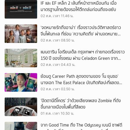
IF และ EF เหล็ก 2 เส้นที่หน้าตาเหมือนกัน เมื่อ
มาตรฐานไทยต้องรอให้ตึกถล่มก่อนถึงจะขยับ
02 ส.ค. เวลา 11.46 น.
‘จดหมายรักถึงอาม่า’ เรื่องราวประวัติศาสตร์ชาว
จีนโพ้นทะเล ที่ซ่อน ‘ความคิดถึง’ ผ่านจดหมาย
‘โพยก๊วน’
02 ส.ค. เวลา 08.50 น.
แมนดาริน โอเรียนเต็ล กรุงเทพฯ ถ่ายทอดเรื่องราว
150 ปี ของโรงแรม ผ่าน Celadon Green จาก
เครื่องศิลาดล
02 ส.ค. เวลา 04.43 น.
ย้อนดู Career Path สุดงดงามของ ‘โน ยุนซอ’
นางเอก The East Palace บัณฑิตศิลปะที่แสดง
เรื่องไหนก็ปัง
02 ส.ค. เวลา 02.50 น.
‘ปัตตานีดีโคตร’ ว่าด้วยเสียงเพลง Zombie ที่ดัง
ขึ้นกลางเมืองในพื้นที่สีแดง
01 ส.ค. เวลา 10.50 น.
จาก Good Time ถึง The Odyssey เบนนี ซาฟดี