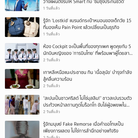
วางแผนตั้งรับให้ Smart กับ ‘ซัมซุงประกันชีวิต’
1 วันที่แล้ว
รู้จัก ‘Lostkid’ แบรนด์กระเป๋าหมอนของเด็กวัย 15
ที่มองเห็น Pain Point แล้วเปลี่ยนเป็นธุรกิจ
1 วันที่แล้ว
ห้อง Cockpit จะเป็นพื้นที่ของทุกเพศ พูดคุยกับ 5
นักบินหญิงของ ‘การบินไทย’ ที่พร้อมพาผู้โดยสาร
บินไปทั่วโลก
2 วันที่แล้ว
เกาหลีเหนือแนะประชาชน กิน ‘เนื้อสุนัข’ บำรุงกำลัง
สู้คลื่นความร้อน
2 วันที่แล้ว
“สเปนเป็นชาวคริสต์ ไม่ใช่มุสลิม!” ชาวสเปนรวมตัว
ประท้วงหน้าสถานทูตโมร็อกโก ขับไล่ผู้อพยพใน
เมืองเซวตาออกนอกประเทศ
2 วันที่แล้ว
รู้จักมนุษย์ Fake Remorse เมื่อคำขอโทษเป็น
เพียงการแสดง ไม่ใช่การสำนึกอย่างแท้จริง
2 วันที่แล้ว