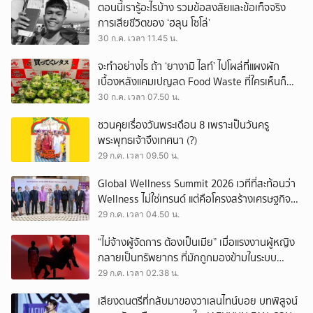
ตอนนี้เรารู้อะไรบ้าง รวมข้อสงสัยและข้อเท็จจริง
การเสียชีวิตของ ‘ฮลุน โซโล่’
30 ก.ค. เวลา 11.45 น.
จะทำอย่างไร ถ้า ‘ยางามิ ไลท์’ ไปโผล่ที่แผงผัก
เบื้องหลังแคมเปญลด Food Waste ที่ใครเห็นก็
ต้องหันมอง
30 ก.ค. เวลา 07.50 น.
ชวนคุยเรื่องวันพระเดือน 8 เพราะเป็นวันครู
พระพุทธเจ้าจึงเทศนา (?)
29 ก.ค. เวลา 09.50 น.
Global Wellness Summit 2026 เวทีที่สะท้อนว่า
Wellness ไม่ใช่เทรนด์ แต่คือโครงสร้างเศรษฐกิจ
ใหม่ของโลก
29 ก.ค. เวลา 04.50 น.
“ไม่จ้างผู้จัดการ ต้องเป็นเมีย” เมื่อแรงงานผู้หญิง
กลายเป็นทรัพยากร ที่มักถูกมองข้ามในระบบ
เศรษฐกิจแรงงาน
29 ก.ค. เวลา 02.38 น.
เสียงดนตรีที่กลับมาของวาเลนไทน์บอย บทพิสูจน์