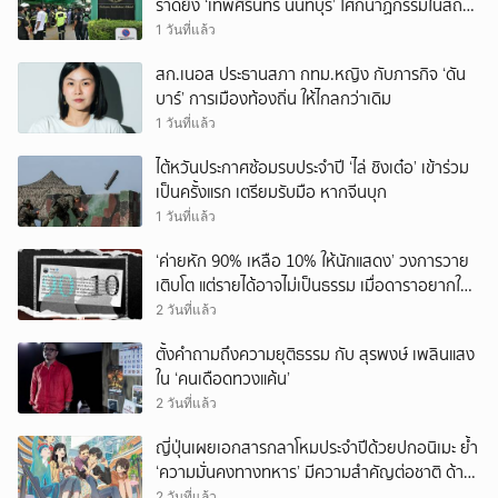
ราดยิง ‘เทพศิรินทร์ นนทบุรี’ โศกนาฏกรรมในสถาน
ศึกษา ครั้งที่ 2 ในรอบปี
1 วันที่แล้ว
สก.เนอส ประธานสภา กทม.หญิง กับภารกิจ ‘ดัน
บาร์’ การเมืองท้องถิ่น ให้ไกลกว่าเดิม
1 วันที่แล้ว
ไต้หวันประกาศซ้อมรบประจำปี ‘ไล่ ชิงเต๋อ’ เข้าร่วม
เป็นครั้งแรก เตรียมรับมือ หากจีนบุก
1 วันที่แล้ว
‘ค่ายหัก 90% เหลือ 10% ให้นักแสดง’ วงการวาย
เติบโต แต่รายได้อาจไม่เป็นธรรม เมื่อดาราอยากให้มี
‘สัญญามาตรฐาน’
2 วันที่แล้ว
ตั้งคำถามถึงความยุติธรรม กับ สุรพงษ์ เพลินแสง
ใน ‘คนเดือดทวงแค้น’
2 วันที่แล้ว
ญี่ปุ่นเผยเอกสารกลาโหมประจำปีด้วยปกอนิเมะ ย้ำ
‘ความมั่นคงทางทหาร’ มีความสำคัญต่อชาติ ด้าน
จีนเตือน ขออย่าซ้ำรอยประวัติศาสตร์
2 วันที่แล้ว