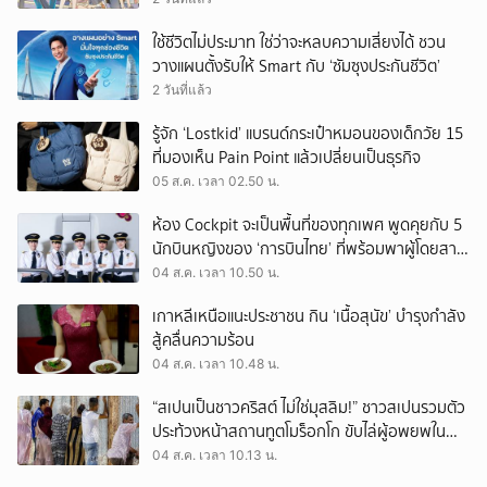
ใช้ชีวิตไม่ประมาท ใช่ว่าจะหลบความเสี่ยงได้ ชวน
วางแผนตั้งรับให้ Smart กับ ‘ซัมซุงประกันชีวิต’
2 วันที่แล้ว
รู้จัก ‘Lostkid’ แบรนด์กระเป๋าหมอนของเด็กวัย 15
ที่มองเห็น Pain Point แล้วเปลี่ยนเป็นธุรกิจ
05 ส.ค. เวลา 02.50 น.
ห้อง Cockpit จะเป็นพื้นที่ของทุกเพศ พูดคุยกับ 5
นักบินหญิงของ ‘การบินไทย’ ที่พร้อมพาผู้โดยสาร
บินไปทั่วโลก
04 ส.ค. เวลา 10.50 น.
เกาหลีเหนือแนะประชาชน กิน ‘เนื้อสุนัข’ บำรุงกำลัง
สู้คลื่นความร้อน
04 ส.ค. เวลา 10.48 น.
“สเปนเป็นชาวคริสต์ ไม่ใช่มุสลิม!” ชาวสเปนรวมตัว
ประท้วงหน้าสถานทูตโมร็อกโก ขับไล่ผู้อพยพใน
เมืองเซวตาออกนอกประเทศ
04 ส.ค. เวลา 10.13 น.