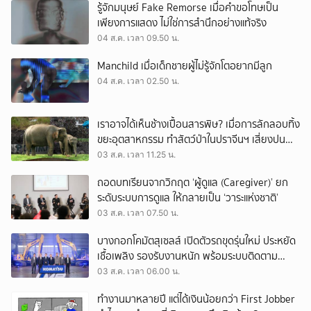
รู้จักมนุษย์ Fake Remorse เมื่อคำขอโทษเป็น
เพียงการแสดง ไม่ใช่การสำนึกอย่างแท้จริง
04 ส.ค. เวลา 09.50 น.
Manchild เมื่อเด็กชายผู้ไม่รู้จักโตอยากมีลูก
04 ส.ค. เวลา 02.50 น.
เราอาจได้เห็นช้างเปื้อนสารพิษ? เมื่อการลักลอบทิ้ง
ขยะอุตสาหกรรม ทำสัตว์ป่าในปราจีนฯ เสี่ยงปน
เปื้อน
03 ส.ค. เวลา 11.25 น.
ถอดบทเรียนจากวิกฤต ‘ผู้ดูแล (Caregiver)’ ยก
ระดับระบบการดูแล ให้กลายเป็น ‘วาระแห่งชาติ’
03 ส.ค. เวลา 07.50 น.
บางกอกโคมัตสุเซลส์ เปิดตัวรถขุดรุ่นใหม่ ประหยัด
เชื้อเพลิง รองรับงานหนัก พร้อมระบบติดตาม
เครื่องจักรผ่านดาวเทียม
03 ส.ค. เวลา 06.00 น.
ทำงานมาหลายปี แต่ได้เงินน้อยกว่า First Jobber