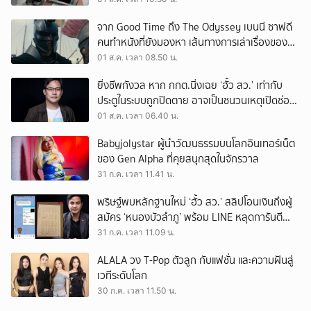
จาก Good Time ถึง The Odyssey เบนนี ซาฟดี
คนทำหนังที่ยังมองหา เส้นทางการเล่าเรื่องของตัว
เอง
01 ส.ค. เวลา 08.50 น.
ยิ่งชีพกังวล หาก กกต.นิ่งเฉย ‘ฮั้ว สว.’ เท่ากับ
ประตูในระบบถูกปิดตาย อาจเป็นชนวนเหตุเปิดช่อง
‘ลงถนน’
01 ส.ค. เวลา 06.40 น.
Babyjolystar ผู้นำวัฒนธรรมบนโลกอินเทอร์เน็ต
ของ Gen Alpha ที่คุยสนุกสุดในจักรวาล
31 ก.ค. เวลา 11.41 น.
พริษฐ์พบหลักฐานใหม่ ‘ฮั้ว สว.’ สลิปโอนเงินถึงผู้
สมัคร ‘หนองบัวลำภู’ พร้อม LINE หลุดการันตี
ตำแหน่ง
31 ก.ค. เวลา 11.09 น.
ALALA วง T-Pop ตัวลูก กับแฟชั่น และความฝันสู่
เวทีระดับโลก
30 ก.ค. เวลา 11.50 น.