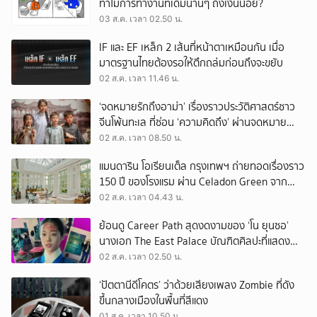
ทำไมการทำงานที่เดิมนานๆ ถึงเงินน้อย?
03 ส.ค. เวลา 02.50 น.
IF และ EF เหล็ก 2 เส้นที่หน้าตาเหมือนกัน เมื่อ
มาตรฐานไทยต้องรอให้ตึกถล่มก่อนถึงจะขยับ
02 ส.ค. เวลา 11.46 น.
‘จดหมายรักถึงอาม่า’ เรื่องราวประวัติศาสตร์ชาว
จีนโพ้นทะเล ที่ซ่อน ‘ความคิดถึง’ ผ่านจดหมาย
‘โพยก๊วน’
02 ส.ค. เวลา 08.50 น.
แมนดาริน โอเรียนเต็ล กรุงเทพฯ ถ่ายทอดเรื่องราว
150 ปี ของโรงแรม ผ่าน Celadon Green จาก
เครื่องศิลาดล
02 ส.ค. เวลา 04.43 น.
ย้อนดู Career Path สุดงดงามของ ‘โน ยุนซอ’
นางเอก The East Palace บัณฑิตศิลปะที่แสดง
เรื่องไหนก็ปัง
02 ส.ค. เวลา 02.50 น.
‘ปัตตานีดีโคตร’ ว่าด้วยเสียงเพลง Zombie ที่ดัง
ขึ้นกลางเมืองในพื้นที่สีแดง
01 ส.ค. เวลา 10.50 น.