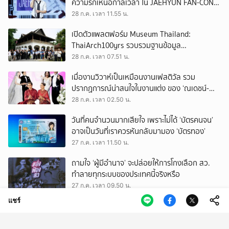
ความรักเหนือกาลเวลา ใน JAEHYUN FAN-CON
TOUR
28 ก.ค. เวลา 11.55 น.
เปิดตัวแพลตฟอร์ม Museum Thailand:
ThaiArch100yrs รวบรวมฐานข้อมูล
สถาปัตยกรรม 100 ปีภาคเหนือ มุ่งขับเคลื่อน
28 ก.ค. เวลา 07.51 น.
Heritage Economy
เมื่องานวิวาห์เป็นเหมือนงานเฟสติวัล รวม
ปรากฏการณ์น่าสนใจในงานแต่ง ของ ‘ณเดชน์-
ญาญ่า’ ทั้ง 3 ครั้ง
28 ก.ค. เวลา 02.50 น.
วันที่คนจำนวนมากเสียใจ เพราะไม่ได้ ‘บัตรคนจน’
อาจเป็นวันที่เราควรหันกลับมามอง ‘บัตรทอง’
27 ก.ค. เวลา 11.50 น.
ถามใจ ‘ผู้มีอำนาจ’ จะปล่อยให้การโกงเลือก สว.
ทำลายทุกระบบของประเทศนี้จริงหรือ
27 ก.ค. เวลา 09.50 น.
แชร์
รู้จัก สรณ บุญใบชัยพฤกษ์ ประธาน กสทช. ผู้
ยืนยันไม่ออกจากตำแหน่ง จนกว่าจะมีพระบรม
ราชโองการโปรดเกล้าฯ
27 ก.ค. เวลา 09.50 น.