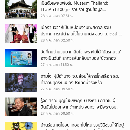
เปิดตัวแพลตฟอร์ม Museum Thailand:
ThaiArch100yrs รวบรวมฐานข้อมูล
สถาปัตยกรรม 100 ปีภาคเหนือ มุ่งขับเคลื่อน
28 ก.ค. เวลา 07.51 น.
Heritage Economy
เมื่องานวิวาห์เป็นเหมือนงานเฟสติวัล รวม
ปรากฏการณ์น่าสนใจในงานแต่ง ของ ‘ณเดชน์-
ญาญ่า’ ทั้ง 3 ครั้ง
28 ก.ค. เวลา 02.50 น.
วันที่คนจำนวนมากเสียใจ เพราะไม่ได้ ‘บัตรคนจน’
อาจเป็นวันที่เราควรหันกลับมามอง ‘บัตรทอง’
27 ก.ค. เวลา 11.50 น.
ถามใจ ‘ผู้มีอำนาจ’ จะปล่อยให้การโกงเลือก สว.
ทำลายทุกระบบของประเทศนี้จริงหรือ
27 ก.ค. เวลา 09.50 น.
รู้จัก สรณ บุญใบชัยพฤกษ์ ประธาน กสทช. ผู้
ยืนยันไม่ออกจากตำแหน่ง จนกว่าจะมีพระบรม
ราชโองการโปรดเกล้าฯ
27 ก.ค. เวลา 09.50 น.
บ้านร้อน แต่ไม่อยากออกไปไหน รวมวิธีช่วยให้ที่อยู่