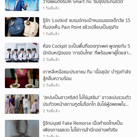
วางแผนตั้งรับให้ Smart กับ ‘ซัมซุงประกันชีวิต’
1 วันที่แล้ว
รู้จัก ‘Lostkid’ แบรนด์กระเป๋าหมอนของเด็กวัย 15
ที่มองเห็น Pain Point แล้วเปลี่ยนเป็นธุรกิจ
1 วันที่แล้ว
ห้อง Cockpit จะเป็นพื้นที่ของทุกเพศ พูดคุยกับ 5
นักบินหญิงของ ‘การบินไทย’ ที่พร้อมพาผู้โดยสาร
บินไปทั่วโลก
2 วันที่แล้ว
เกาหลีเหนือแนะประชาชน กิน ‘เนื้อสุนัข’ บำรุงกำลัง
สู้คลื่นความร้อน
2 วันที่แล้ว
“สเปนเป็นชาวคริสต์ ไม่ใช่มุสลิม!” ชาวสเปนรวมตัว
ประท้วงหน้าสถานทูตโมร็อกโก ขับไล่ผู้อพยพใน
เมืองเซวตาออกนอกประเทศ
2 วันที่แล้ว
รู้จักมนุษย์ Fake Remorse เมื่อคำขอโทษเป็น
เพียงการแสดง ไม่ใช่การสำนึกอย่างแท้จริง
2 วันที่แล้ว