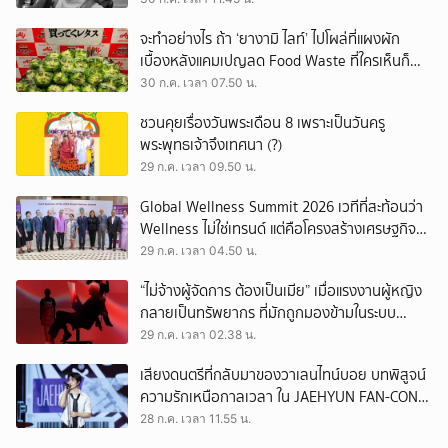
จะทำอย่างไร ถ้า ‘ยางามิ ไลท์’ ไปโผล่ที่แผงผัก
เบื้องหลังแคมเปญลด Food Waste ที่ใครเห็นก็
ต้องหันมอง
30 ก.ค. เวลา 07.50 น.
ชวนคุยเรื่องวันพระเดือน 8 เพราะเป็นวันครู
พระพุทธเจ้าจึงเทศนา (?)
29 ก.ค. เวลา 09.50 น.
Global Wellness Summit 2026 เวทีที่สะท้อนว่า
Wellness ไม่ใช่เทรนด์ แต่คือโครงสร้างเศรษฐกิจ
ใหม่ของโลก
29 ก.ค. เวลา 04.50 น.
“ไม่จ้างผู้จัดการ ต้องเป็นเมีย” เมื่อแรงงานผู้หญิง
กลายเป็นทรัพยากร ที่มักถูกมองข้ามในระบบ
เศรษฐกิจแรงงาน
29 ก.ค. เวลา 02.38 น.
เสียงดนตรีที่กลับมาของวาเลนไทน์บอย บทพิสูจน์
ความรักเหนือกาลเวลา ใน JAEHYUN FAN-CON
TOUR
28 ก.ค. เวลา 11.55 น.