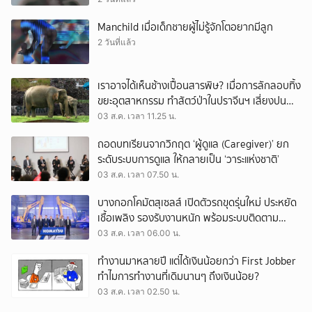
Manchild เมื่อเด็กชายผู้ไม่รู้จักโตอยากมีลูก
2 วันที่แล้ว
เราอาจได้เห็นช้างเปื้อนสารพิษ? เมื่อการลักลอบทิ้ง
ขยะอุตสาหกรรม ทำสัตว์ป่าในปราจีนฯ เสี่ยงปน
เปื้อน
03 ส.ค. เวลา 11.25 น.
ถอดบทเรียนจากวิกฤต ‘ผู้ดูแล (Caregiver)’ ยก
ระดับระบบการดูแล ให้กลายเป็น ‘วาระแห่งชาติ’
03 ส.ค. เวลา 07.50 น.
บางกอกโคมัตสุเซลส์ เปิดตัวรถขุดรุ่นใหม่ ประหยัด
เชื้อเพลิง รองรับงานหนัก พร้อมระบบติดตาม
เครื่องจักรผ่านดาวเทียม
03 ส.ค. เวลา 06.00 น.
ทำงานมาหลายปี แต่ได้เงินน้อยกว่า First Jobber
ทำไมการทำงานที่เดิมนานๆ ถึงเงินน้อย?
03 ส.ค. เวลา 02.50 น.