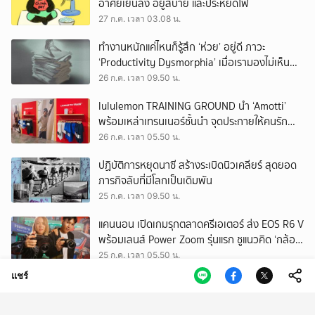
อาศัยเย็นลง อยู่สบาย และประหยัดไฟ
27 ก.ค. เวลา 03.08 น.
ทำงานหนักแค่ไหนก็รู้สึก ‘ห่วย’ อยู่ดี ภาวะ
‘Productivity Dysmorphia’ เมื่อเรามองไม่เห็น
ความสำเร็จของตัวเอง
26 ก.ค. เวลา 09.50 น.
lululemon TRAINING GROUND นำ ‘Amotti’
พร้อมเหล่าเทรนเนอร์ชั้นนำ จุดประกายให้คนรัก
สุขภาพ ผ่านแนวคิด ‘Yet’
26 ก.ค. เวลา 05.50 น.
ปฏิบัติการหยุดนาซี สร้างระเบิดนิวเคลียร์ สุดยอด
ภารกิจลับที่มีโลกเป็นเดิมพัน
25 ก.ค. เวลา 09.50 น.
แคนนอน เปิดเกมรุกตลาดครีเอเตอร์ ส่ง EOS R6 V
พร้อมเลนส์ Power Zoom รุ่นแรก ชูแนวคิด ‘กล้อง
เดียว เอา(ทุก)เรื่อง’
25 ก.ค. เวลา 05.50 น.
แชร์
EEC พื้นที่พัฒนาเศรษฐกิจพิเศษ แต่ทิ้งกากเสีย
มากที่สุดในประเทศ ปราจีนฯ อาจเป็นถังขยะ
อุตสาหกรรมใบใหม่?
24 ก.ค. เวลา 11.34 น.