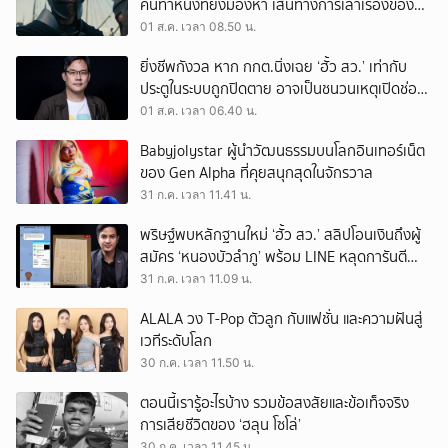
คนทำหนังที่ยังมองหา เส้นทางการเล่าเรื่องของตัว
เอง
01 ส.ค. เวลา 08.50 น.
ยิ่งชีพกังวล หาก กกต.นิ่งเฉย ‘ฮั้ว สว.’ เท่ากับ
ประตูในระบบถูกปิดตาย อาจเป็นชนวนเหตุเปิดช่อง
‘ลงถนน’
01 ส.ค. เวลา 06.40 น.
Babyjolystar ผู้นำวัฒนธรรมบนโลกอินเทอร์เน็ต
ของ Gen Alpha ที่คุยสนุกสุดในจักรวาล
31 ก.ค. เวลา 11.41 น.
พริษฐ์พบหลักฐานใหม่ ‘ฮั้ว สว.’ สลิปโอนเงินถึงผู้
สมัคร ‘หนองบัวลำภู’ พร้อม LINE หลุดการันตี
ตำแหน่ง
31 ก.ค. เวลา 11.09 น.
ALALA วง T-Pop ตัวลูก กับแฟชั่น และความฝันสู่
เวทีระดับโลก
30 ก.ค. เวลา 11.50 น.
ตอนนี้เรารู้อะไรบ้าง รวมข้อสงสัยและข้อเท็จจริง
การเสียชีวิตของ ‘ฮลุน โซโล่’
30 ก.ค. เวลา 11.45 น.