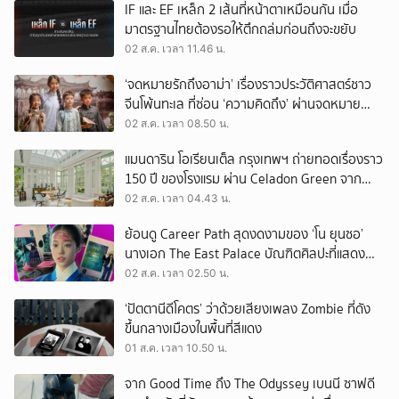
IF และ EF เหล็ก 2 เส้นที่หน้าตาเหมือนกัน เมื่อ
มาตรฐานไทยต้องรอให้ตึกถล่มก่อนถึงจะขยับ
02 ส.ค. เวลา 11.46 น.
‘จดหมายรักถึงอาม่า’ เรื่องราวประวัติศาสตร์ชาว
จีนโพ้นทะเล ที่ซ่อน ‘ความคิดถึง’ ผ่านจดหมาย
‘โพยก๊วน’
02 ส.ค. เวลา 08.50 น.
แมนดาริน โอเรียนเต็ล กรุงเทพฯ ถ่ายทอดเรื่องราว
150 ปี ของโรงแรม ผ่าน Celadon Green จาก
เครื่องศิลาดล
02 ส.ค. เวลา 04.43 น.
ย้อนดู Career Path สุดงดงามของ ‘โน ยุนซอ’
นางเอก The East Palace บัณฑิตศิลปะที่แสดง
เรื่องไหนก็ปัง
02 ส.ค. เวลา 02.50 น.
‘ปัตตานีดีโคตร’ ว่าด้วยเสียงเพลง Zombie ที่ดัง
ขึ้นกลางเมืองในพื้นที่สีแดง
01 ส.ค. เวลา 10.50 น.
จาก Good Time ถึง The Odyssey เบนนี ซาฟดี