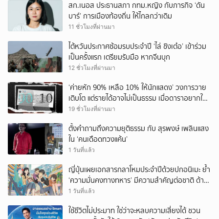
สก.เนอส ประธานสภา กทม.หญิง กับภารกิจ ‘ดัน
บาร์’ การเมืองท้องถิ่น ให้ไกลกว่าเดิม
11 ชั่วโมงที่ผ่านมา
ไต้หวันประกาศซ้อมรบประจำปี ‘ไล่ ชิงเต๋อ’ เข้าร่วม
เป็นครั้งแรก เตรียมรับมือ หากจีนบุก
12 ชั่วโมงที่ผ่านมา
‘ค่ายหัก 90% เหลือ 10% ให้นักแสดง’ วงการวาย
เติบโต แต่รายได้อาจไม่เป็นธรรม เมื่อดาราอยากให้มี
‘สัญญามาตรฐาน’
19 ชั่วโมงที่ผ่านมา
ตั้งคำถามถึงความยุติธรรม กับ สุรพงษ์ เพลินแสง
ใน ‘คนเดือดทวงแค้น’
1 วันที่แล้ว
ญี่ปุ่นเผยเอกสารกลาโหมประจำปีด้วยปกอนิเมะ ย้ำ
‘ความมั่นคงทางทหาร’ มีความสำคัญต่อชาติ ด้าน
จีนเตือน ขออย่าซ้ำรอยประวัติศาสตร์
1 วันที่แล้ว
ใช้ชีวิตไม่ประมาท ใช่ว่าจะหลบความเสี่ยงได้ ชวน