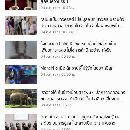
สู้คลื่นความร้อน
04 ส.ค. เวลา 10.48 น.
“สเปนเป็นชาวคริสต์ ไม่ใช่มุสลิม!” ชาวสเปนรวมตัว
ประท้วงหน้าสถานทูตโมร็อกโก ขับไล่ผู้อพยพใน
เมืองเซวตาออกนอกประเทศ
04 ส.ค. เวลา 10.13 น.
รู้จักมนุษย์ Fake Remorse เมื่อคำขอโทษเป็น
เพียงการแสดง ไม่ใช่การสำนึกอย่างแท้จริง
04 ส.ค. เวลา 09.50 น.
Manchild เมื่อเด็กชายผู้ไม่รู้จักโตอยากมีลูก
04 ส.ค. เวลา 02.50 น.
เราอาจได้เห็นช้างเปื้อนสารพิษ? เมื่อการลักลอบทิ้ง
ขยะอุตสาหกรรม ทำสัตว์ป่าในปราจีนฯ เสี่ยงปน
เปื้อน
03 ส.ค. เวลา 11.25 น.
ถอดบทเรียนจากวิกฤต ‘ผู้ดูแล (Caregiver)’ ยก
ระดับระบบการดูแล ให้กลายเป็น ‘วาระแห่งชาติ’
03 ส.ค. เวลา 07.50 น.