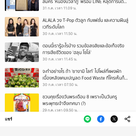
สมัคร ‘หนองบัวลำภู’ พร้อม LINE หลุดการันตี
ตำแหน่ง
31 ก.ค. เวลา 11.09 น.
ALALA วง T-Pop ตัวลูก กับแฟชั่น และความฝันสู่
เวทีระดับโลก
30 ก.ค. เวลา 11.50 น.
ตอนนี้เรารู้อะไรบ้าง รวมข้อสงสัยและข้อเท็จจริง
การเสียชีวิตของ ‘ฮลุน โซโล่’
30 ก.ค. เวลา 11.45 น.
จะทำอย่างไร ถ้า ‘ยางามิ ไลท์’ ไปโผล่ที่แผงผัก
เบื้องหลังแคมเปญลด Food Waste ที่ใครเห็นก็
ต้องหันมอง
30 ก.ค. เวลา 07.50 น.
ชวนคุยเรื่องวันพระเดือน 8 เพราะเป็นวันครู
พระพุทธเจ้าจึงเทศนา (?)
29 ก.ค. เวลา 09.50 น.
แชร์
Global Wellness Summit 2026 เวทีที่สะท้อนว่า
Wellness ไม่ใช่เทรนด์ แต่คือโครงสร้างเศรษฐกิจ
ใหม่ของโลก
29 ก.ค. เวลา 04.50 น.