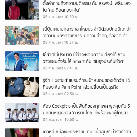
ตั้งคำถามถึงความยุติธรรม กับ สุรพงษ์ เพลินแสง
ใน ‘คนเดือดทวงแค้น’
05 ส.ค. เวลา 10.50 น.
ญี่ปุ่นเผยเอกสารกลาโหมประจำปีด้วยปกอนิเมะ ย้ำ
‘ความมั่นคงทางทหาร’ มีความสำคัญต่อชาติ ด้าน
จีนเตือน ขออย่าซ้ำรอยประวัติศาสตร์
05 ส.ค. เวลา 10.27 น.
ใช้ชีวิตไม่ประมาท ใช่ว่าจะหลบความเสี่ยงได้ ชวน
วางแผนตั้งรับให้ Smart กับ ‘ซัมซุงประกันชีวิต’
05 ส.ค. เวลา 07.41 น.
รู้จัก ‘Lostkid’ แบรนด์กระเป๋าหมอนของเด็กวัย 15
ที่มองเห็น Pain Point แล้วเปลี่ยนเป็นธุรกิจ
05 ส.ค. เวลา 02.50 น.
ห้อง Cockpit จะเป็นพื้นที่ของทุกเพศ พูดคุยกับ 5
นักบินหญิงของ ‘การบินไทย’ ที่พร้อมพาผู้โดยสาร
บินไปทั่วโลก
04 ส.ค. เวลา 10.50 น.
เกาหลีเหนือแนะประชาชน กิน ‘เนื้อสุนัข’ บำรุงกำลัง