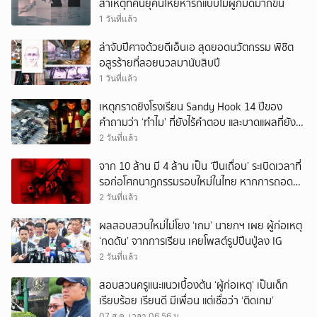
สาเหตุที่คนยุคนี้โหยหารักแบบไม่ผูกมัดมากขึ้น
1 วันที่แล้ว
ล่าจับปีศาจด้วยดีเอ็นเอ สุดยอดนวัตกรรม พิชิต
อสูรร้ายที่ลอยนวลมานับสิบปี
1 วันที่แล้ว
เหตุกราดยิงโรงเรียน Sandy Hook 14 ปีของ
คำถามว่า ‘ทำไม’ ที่ยังไร้คำตอบ และบาดแผลที่ยัง
ทวงความรับผิดชอบไม่จบ
2 วันที่แล้ว
จาก 10 ล้าน มี 4 ล้าน เป็น ‘ปืนเถื่อน’ ระเบิดเวลาที่
รอก่อโศกนาฏกรรมรอบใหม่ในไทย หากการถอดบท
เรียนของรัฐเป็นเพียง ‘ลมปาก’
2 วันที่แล้ว
ผลสอบสวนใหม่ไม่โยง ‘เกม’ นายกฯ เผย ผู้ก่อเหตุ
‘กดดัน’ จากการเรียน เคยโพสต์รูปปืนปู่ลง IG
2 วันที่แล้ว
สอบสวนครูแนะแนวเบื้องต้น ‘ผู้ก่อเหตุ’ เป็นเด็ก
เรียบร้อย เรียนดี มีเพื่อน แต่เชื่อว่า ‘ติดเกม’
07 ส.ค. เวลา 06.56 น.