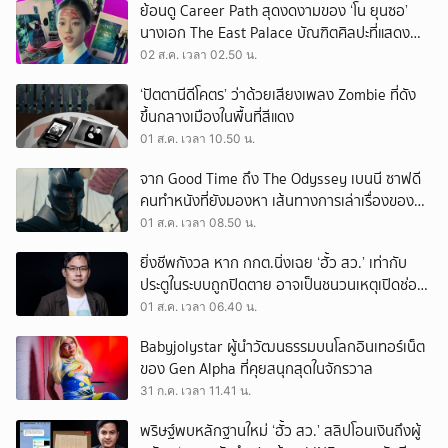
ย้อนดู Career Path สุดงดงามของ ‘โน ยุนซอ’
นางเอก The East Palace บัณฑิตศิลปะที่แสดง
เรื่องไหนก็ปัง
02 ส.ค. เวลา 02.50 น.
‘ปัตตานีดีโคตร’ ว่าด้วยเสียงเพลง Zombie ที่ดัง
ขึ้นกลางเมืองในพื้นที่สีแดง
01 ส.ค. เวลา 10.50 น.
จาก Good Time ถึง The Odyssey เบนนี ซาฟดี
คนทำหนังที่ยังมองหา เส้นทางการเล่าเรื่องของตัว
เอง
01 ส.ค. เวลา 08.50 น.
ยิ่งชีพกังวล หาก กกต.นิ่งเฉย ‘ฮั้ว สว.’ เท่ากับ
ประตูในระบบถูกปิดตาย อาจเป็นชนวนเหตุเปิดช่อง
‘ลงถนน’
01 ส.ค. เวลา 06.40 น.
Babyjolystar ผู้นำวัฒนธรรมบนโลกอินเทอร์เน็ต
ของ Gen Alpha ที่คุยสนุกสุดในจักรวาล
31 ก.ค. เวลา 11.41 น.
พริษฐ์พบหลักฐานใหม่ ‘ฮั้ว สว.’ สลิปโอนเงินถึงผู้