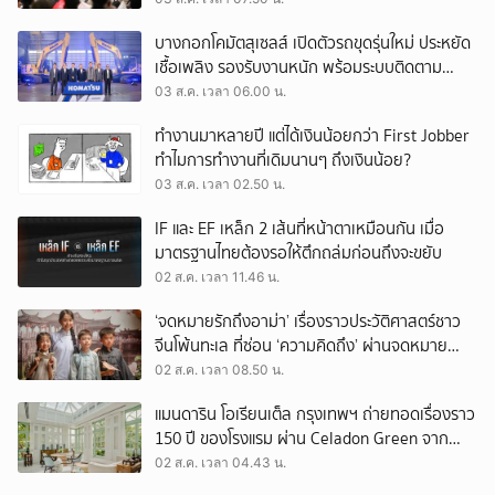
บางกอกโคมัตสุเซลส์ เปิดตัวรถขุดรุ่นใหม่ ประหยัด
เชื้อเพลิง รองรับงานหนัก พร้อมระบบติดตาม
เครื่องจักรผ่านดาวเทียม
03 ส.ค. เวลา 06.00 น.
ทำงานมาหลายปี แต่ได้เงินน้อยกว่า First Jobber
ทำไมการทำงานที่เดิมนานๆ ถึงเงินน้อย?
03 ส.ค. เวลา 02.50 น.
IF และ EF เหล็ก 2 เส้นที่หน้าตาเหมือนกัน เมื่อ
มาตรฐานไทยต้องรอให้ตึกถล่มก่อนถึงจะขยับ
02 ส.ค. เวลา 11.46 น.
‘จดหมายรักถึงอาม่า’ เรื่องราวประวัติศาสตร์ชาว
จีนโพ้นทะเล ที่ซ่อน ‘ความคิดถึง’ ผ่านจดหมาย
‘โพยก๊วน’
02 ส.ค. เวลา 08.50 น.
แมนดาริน โอเรียนเต็ล กรุงเทพฯ ถ่ายทอดเรื่องราว
150 ปี ของโรงแรม ผ่าน Celadon Green จาก
เครื่องศิลาดล
02 ส.ค. เวลา 04.43 น.