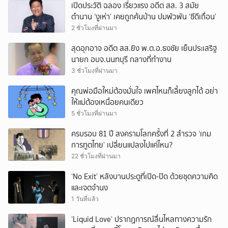
เปิดประวัติ ฉลอง เรี่ยวแรง อดีต สส. 3 สมัย
ตำนาน ‘งูเห่า’ เคยถูกค้นบ้าน ปมพัวพัน ‘ซีดีเถื่อน’
2 ชั่วโมงที่ผ่านมา
สุดอุกอาจ อดีต สส.ยิง พ.ต.อ.ธงชัย เย็นประเสริฐ
นายก อบจ.นนทบุรี กลางที่ทำงาน
3 ชั่วโมงที่ผ่านมา
คุณพ่อมือใหม่ต้องมั่นใจ เพศไหนก็เลี้ยงลูกได้ อย่า
ให้แม่ต้องเหนื่อยคนเดียว
5 ชั่วโมงที่ผ่านมา
ครบรอบ 81 ปี สงครามโลกครั้งที่ 2 สำรวจ ‘เกม
การทูตไทย’ เปลี่ยนแปลงไปแค่ไหน?
22 ชั่วโมงที่ผ่านมา
‘No Exit’ หลังบานประตูที่เปิด-ปิด ด้วยชุดความคิด
และเจตจำนง
1 วันที่แล้ว
‘Liquid Love’ ปรากฏการณ์ลื่นไหลทางความรัก