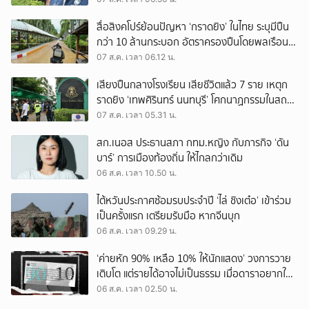
สื่อสิงคโปร์ย้อนปัญหา ‘กราดยิง’ ในไทย ระบุมีปืน
กว่า 10 ล้านกระบอก อัตราครองปืนโดยพลเรือน
สูงที่สุดในภูมิภาค
07 ส.ค. เวลา 06.12 น.
เสียงปืนกลางโรงเรียน เสียชีวิตแล้ว 7 ราย เหตุก
ราดยิง ‘เทพศิรินทร์ นนทบุรี’ โศกนาฏกรรมในสถาน
ศึกษา ครั้งที่ 2 ในรอบปี
07 ส.ค. เวลา 05.31 น.
สก.เนอส ประธานสภา กทม.หญิง กับภารกิจ ‘ดัน
บาร์’ การเมืองท้องถิ่น ให้ไกลกว่าเดิม
06 ส.ค. เวลา 10.50 น.
ไต้หวันประกาศซ้อมรบประจำปี ‘ไล่ ชิงเต๋อ’ เข้าร่วม
เป็นครั้งแรก เตรียมรับมือ หากจีนบุก
06 ส.ค. เวลา 09.29 น.
‘ค่ายหัก 90% เหลือ 10% ให้นักแสดง’ วงการวาย
เติบโต แต่รายได้อาจไม่เป็นธรรม เมื่อดาราอยากให้มี
‘สัญญามาตรฐาน’
06 ส.ค. เวลา 02.50 น.