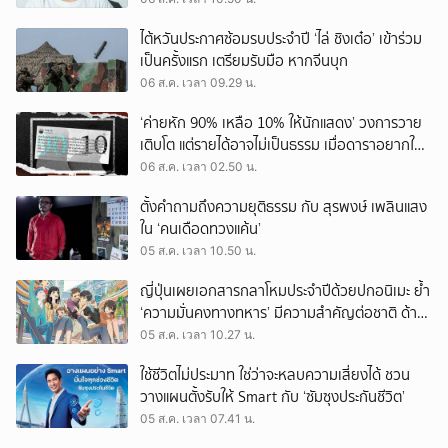
ไต้หวันประกาศซ้อมรบประจำปี ‘ไล่ ชิงเต๋อ’ เข้าร่วม
เป็นครั้งแรก เตรียมรับมือ หากจีนบุก
06 ส.ค. เวลา 09.29 น.
‘ค่ายหัก 90% เหลือ 10% ให้นักแสดง’ วงการวาย
เติบโต แต่รายได้อาจไม่เป็นธรรม เมื่อดาราอยากให้มี
‘สัญญามาตรฐาน’
06 ส.ค. เวลา 02.50 น.
ตั้งคำถามถึงความยุติธรรม กับ สุรพงษ์ เพลินแสง
ใน ‘คนเดือดทวงแค้น’
05 ส.ค. เวลา 10.50 น.
ญี่ปุ่นเผยเอกสารกลาโหมประจำปีด้วยปกอนิเมะ ย้ำ
‘ความมั่นคงทางทหาร’ มีความสำคัญต่อชาติ ด้าน
จีนเตือน ขออย่าซ้ำรอยประวัติศาสตร์
05 ส.ค. เวลา 10.27 น.
ใช้ชีวิตไม่ประมาท ใช่ว่าจะหลบความเสี่ยงได้ ชวน
วางแผนตั้งรับให้ Smart กับ ‘ซัมซุงประกันชีวิต’
05 ส.ค. เวลา 07.41 น.