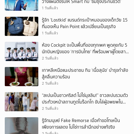
วางแผนตั้งรับให้ Smart กับ ‘ซัมซุงประกันชีวิต’
1 วันที่แล้ว
รู้จัก ‘Lostkid’ แบรนด์กระเป๋าหมอนของเด็กวัย 15
ที่มองเห็น Pain Point แล้วเปลี่ยนเป็นธุรกิจ
1 วันที่แล้ว
ห้อง Cockpit จะเป็นพื้นที่ของทุกเพศ พูดคุยกับ 5
นักบินหญิงของ ‘การบินไทย’ ที่พร้อมพาผู้โดยสาร
บินไปทั่วโลก
2 วันที่แล้ว
เกาหลีเหนือแนะประชาชน กิน ‘เนื้อสุนัข’ บำรุงกำลัง
สู้คลื่นความร้อน
2 วันที่แล้ว
“สเปนเป็นชาวคริสต์ ไม่ใช่มุสลิม!” ชาวสเปนรวมตัว
ประท้วงหน้าสถานทูตโมร็อกโก ขับไล่ผู้อพยพใน
เมืองเซวตาออกนอกประเทศ
2 วันที่แล้ว
รู้จักมนุษย์ Fake Remorse เมื่อคำขอโทษเป็น
เพียงการแสดง ไม่ใช่การสำนึกอย่างแท้จริง
2 วันที่แล้ว