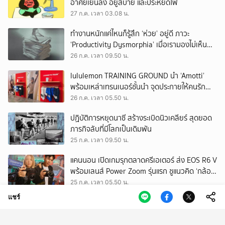
อาศัยเย็นลง อยู่สบาย และประหยัดไฟ
27 ก.ค. เวลา 03.08 น.
ทำงานหนักแค่ไหนก็รู้สึก ‘ห่วย’ อยู่ดี ภาวะ
‘Productivity Dysmorphia’ เมื่อเรามองไม่เห็น
ความสำเร็จของตัวเอง
26 ก.ค. เวลา 09.50 น.
lululemon TRAINING GROUND นำ ‘Amotti’
พร้อมเหล่าเทรนเนอร์ชั้นนำ จุดประกายให้คนรัก
สุขภาพ ผ่านแนวคิด ‘Yet’
26 ก.ค. เวลา 05.50 น.
ปฏิบัติการหยุดนาซี สร้างระเบิดนิวเคลียร์ สุดยอด
ภารกิจลับที่มีโลกเป็นเดิมพัน
25 ก.ค. เวลา 09.50 น.
แคนนอน เปิดเกมรุกตลาดครีเอเตอร์ ส่ง EOS R6 V
พร้อมเลนส์ Power Zoom รุ่นแรก ชูแนวคิด ‘กล้อง
เดียว เอา(ทุก)เรื่อง’
25 ก.ค. เวลา 05.50 น.
แชร์
EEC พื้นที่พัฒนาเศรษฐกิจพิเศษ แต่ทิ้งกากเสีย
มากที่สุดในประเทศ ปราจีนฯ อาจเป็นถังขยะ
อุตสาหกรรมใบใหม่?
24 ก.ค. เวลา 11.34 น.