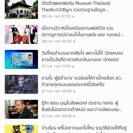
เปิดตัวแพลตฟอร์ม Museum Thailand:
ThaiArch100yrs รวบรวมฐานข้อมูล
สถาปัตยกรรม 100 ปีภาคเหนือ มุ่งขับเคลื่อน
28 ก.ค. เวลา 07.51 น.
Heritage Economy
เมื่องานวิวาห์เป็นเหมือนงานเฟสติวัล รวม
ปรากฏการณ์น่าสนใจในงานแต่ง ของ ‘ณเดชน์-
ญาญ่า’ ทั้ง 3 ครั้ง
28 ก.ค. เวลา 02.50 น.
วันที่คนจำนวนมากเสียใจ เพราะไม่ได้ ‘บัตรคนจน’
อาจเป็นวันที่เราควรหันกลับมามอง ‘บัตรทอง’
27 ก.ค. เวลา 11.50 น.
ถามใจ ‘ผู้มีอำนาจ’ จะปล่อยให้การโกงเลือก สว.
ทำลายทุกระบบของประเทศนี้จริงหรือ
27 ก.ค. เวลา 09.50 น.
รู้จัก สรณ บุญใบชัยพฤกษ์ ประธาน กสทช. ผู้
ยืนยันไม่ออกจากตำแหน่ง จนกว่าจะมีพระบรม
ราชโองการโปรดเกล้าฯ
27 ก.ค. เวลา 09.50 น.
บ้านร้อน แต่ไม่อยากออกไปไหน รวมวิธีช่วยให้ที่อยู่