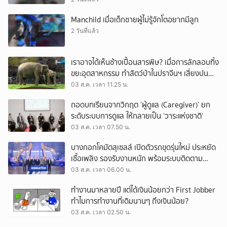
Manchild เมื่อเด็กชายผู้ไม่รู้จักโตอยากมีลูก
2 วันที่แล้ว
เราอาจได้เห็นช้างเปื้อนสารพิษ? เมื่อการลักลอบทิ้ง
ขยะอุตสาหกรรม ทำสัตว์ป่าในปราจีนฯ เสี่ยงปน
เปื้อน
03 ส.ค. เวลา 11.25 น.
ถอดบทเรียนจากวิกฤต ‘ผู้ดูแล (Caregiver)’ ยก
ระดับระบบการดูแล ให้กลายเป็น ‘วาระแห่งชาติ’
03 ส.ค. เวลา 07.50 น.
บางกอกโคมัตสุเซลส์ เปิดตัวรถขุดรุ่นใหม่ ประหยัด
เชื้อเพลิง รองรับงานหนัก พร้อมระบบติดตาม
เครื่องจักรผ่านดาวเทียม
03 ส.ค. เวลา 06.00 น.
ทำงานมาหลายปี แต่ได้เงินน้อยกว่า First Jobber
ทำไมการทำงานที่เดิมนานๆ ถึงเงินน้อย?
03 ส.ค. เวลา 02.50 น.