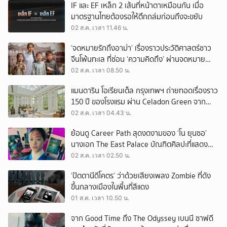
IF และ EF เหล็ก 2 เส้นที่หน้าตาเหมือนกัน เมื่อ
มาตรฐานไทยต้องรอให้ตึกถล่มก่อนถึงจะขยับ
02 ส.ค. เวลา 11.46 น.
‘จดหมายรักถึงอาม่า’ เรื่องราวประวัติศาสตร์ชาว
จีนโพ้นทะเล ที่ซ่อน ‘ความคิดถึง’ ผ่านจดหมาย
‘โพยก๊วน’
02 ส.ค. เวลา 08.50 น.
แมนดาริน โอเรียนเต็ล กรุงเทพฯ ถ่ายทอดเรื่องราว
150 ปี ของโรงแรม ผ่าน Celadon Green จาก
เครื่องศิลาดล
02 ส.ค. เวลา 04.43 น.
ย้อนดู Career Path สุดงดงามของ ‘โน ยุนซอ’
นางเอก The East Palace บัณฑิตศิลปะที่แสดง
เรื่องไหนก็ปัง
02 ส.ค. เวลา 02.50 น.
‘ปัตตานีดีโคตร’ ว่าด้วยเสียงเพลง Zombie ที่ดัง
ขึ้นกลางเมืองในพื้นที่สีแดง
01 ส.ค. เวลา 10.50 น.
จาก Good Time ถึง The Odyssey เบนนี ซาฟดี