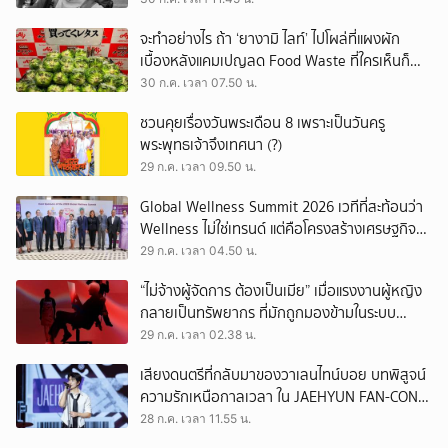
จะทำอย่างไร ถ้า ‘ยางามิ ไลท์’ ไปโผล่ที่แผงผัก
เบื้องหลังแคมเปญลด Food Waste ที่ใครเห็นก็
ต้องหันมอง
30 ก.ค. เวลา 07.50 น.
ชวนคุยเรื่องวันพระเดือน 8 เพราะเป็นวันครู
พระพุทธเจ้าจึงเทศนา (?)
29 ก.ค. เวลา 09.50 น.
Global Wellness Summit 2026 เวทีที่สะท้อนว่า
Wellness ไม่ใช่เทรนด์ แต่คือโครงสร้างเศรษฐกิจ
ใหม่ของโลก
29 ก.ค. เวลา 04.50 น.
“ไม่จ้างผู้จัดการ ต้องเป็นเมีย” เมื่อแรงงานผู้หญิง
กลายเป็นทรัพยากร ที่มักถูกมองข้ามในระบบ
เศรษฐกิจแรงงาน
29 ก.ค. เวลา 02.38 น.
เสียงดนตรีที่กลับมาของวาเลนไทน์บอย บทพิสูจน์
ความรักเหนือกาลเวลา ใน JAEHYUN FAN-CON
TOUR
28 ก.ค. เวลา 11.55 น.