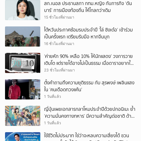
สก.เนอส ประธานสภา กทม.หญิง กับภารกิจ ‘ดัน
บาร์’ การเมืองท้องถิ่น ให้ไกลกว่าเดิม
15 ชั่วโมงที่ผ่านมา
ไต้หวันประกาศซ้อมรบประจำปี ‘ไล่ ชิงเต๋อ’ เข้าร่วม
เป็นครั้งแรก เตรียมรับมือ หากจีนบุก
16 ชั่วโมงที่ผ่านมา
‘ค่ายหัก 90% เหลือ 10% ให้นักแสดง’ วงการวาย
เติบโต แต่รายได้อาจไม่เป็นธรรม เมื่อดาราอยากให้มี
‘สัญญามาตรฐาน’
23 ชั่วโมงที่ผ่านมา
ตั้งคำถามถึงความยุติธรรม กับ สุรพงษ์ เพลินแสง
ใน ‘คนเดือดทวงแค้น’
1 วันที่แล้ว
ญี่ปุ่นเผยเอกสารกลาโหมประจำปีด้วยปกอนิเมะ ย้ำ
‘ความมั่นคงทางทหาร’ มีความสำคัญต่อชาติ ด้าน
จีนเตือน ขออย่าซ้ำรอยประวัติศาสตร์
1 วันที่แล้ว
ใช้ชีวิตไม่ประมาท ใช่ว่าจะหลบความเสี่ยงได้ ชวน