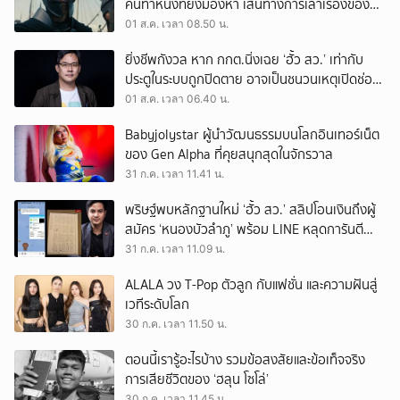
คนทำหนังที่ยังมองหา เส้นทางการเล่าเรื่องของตัว
เอง
01 ส.ค. เวลา 08.50 น.
ยิ่งชีพกังวล หาก กกต.นิ่งเฉย ‘ฮั้ว สว.’ เท่ากับ
ประตูในระบบถูกปิดตาย อาจเป็นชนวนเหตุเปิดช่อง
‘ลงถนน’
01 ส.ค. เวลา 06.40 น.
Babyjolystar ผู้นำวัฒนธรรมบนโลกอินเทอร์เน็ต
ของ Gen Alpha ที่คุยสนุกสุดในจักรวาล
31 ก.ค. เวลา 11.41 น.
พริษฐ์พบหลักฐานใหม่ ‘ฮั้ว สว.’ สลิปโอนเงินถึงผู้
สมัคร ‘หนองบัวลำภู’ พร้อม LINE หลุดการันตี
ตำแหน่ง
31 ก.ค. เวลา 11.09 น.
ALALA วง T-Pop ตัวลูก กับแฟชั่น และความฝันสู่
เวทีระดับโลก
30 ก.ค. เวลา 11.50 น.
ตอนนี้เรารู้อะไรบ้าง รวมข้อสงสัยและข้อเท็จจริง
การเสียชีวิตของ ‘ฮลุน โซโล่’
30 ก.ค. เวลา 11.45 น.