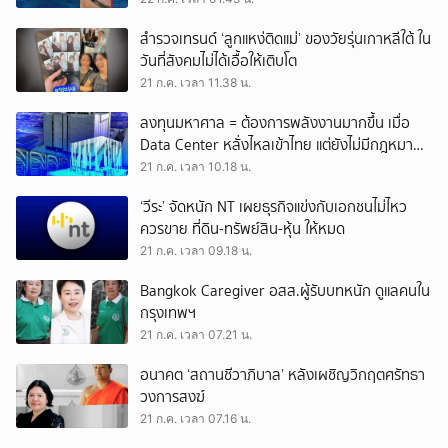
สำรวจเทรนด์ ‘ลูกแหง่ติดแม่’ ของวัยรุ่นเกาหลีใต้ ใน
วันที่สังคมไม่ได้เอื้อให้เติบโต
21 ก.ค. เวลา 11.38 น.
ลงทุนมหาศาล = ต้องการพลังงานมากขึ้น เมื่อ
Data Center หลั่งไหลเข้าไทย แต่ยังไม่มีกฎหมาย
เฉพาะกำกับดูแล
21 ก.ค. เวลา 10.18 น.
‘วีระ’ จัดหนัก NT เผยธุรกิจแข่งกับเอกชนไม่ไหว
ควรขาย ที่ดิน-ทรัพย์สิน-หุ้น ให้หมด
21 ก.ค. เวลา 09.18 น.
Bangkok Caregiver อสส.ผู้รับบทหนัก ดูแลคนใน
กรุงเทพฯ
21 ก.ค. เวลา 07.21 น.
อนาคต ‘สถานชีวาภิบาล’ หลังเผชิญวิกฤตศรัทธา
วงการสงฆ์
21 ก.ค. เวลา 07.16 น.