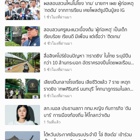
ผลสอบสวนใหม่ไม่โยง ‘เกม’ นายกฯ เผย ผู้ก่อเหตุ
‘กดดัน’ จากการเรียน เคยโพสต์รูปปืนปู่ลง IG
1 ชั่วโมงที่ผ่านมา
สอบสวนครูแนะแนวเบื้องต้น ‘ผู้ก่อเหตุ’ เป็นเด็ก
เรียบร้อย เรียนดี มีเพื่อน แต่เชื่อว่า ‘ติดเกม’
4 ชั่วโมงที่ผ่านมา
สื่อสิงคโปร์ย้อนปัญหา ‘กราดยิง’ ในไทย ระบุมีปืน
กว่า 10 ล้านกระบอก อัตราครองปืนโดยพลเรือน
สูงที่สุดในภูมิภาค
5 ชั่วโมงที่ผ่านมา
เสียงปืนกลางโรงเรียน เสียชีวิตแล้ว 7 ราย เหตุก
ราดยิง ‘เทพศิรินทร์ นนทบุรี’ โศกนาฏกรรมในสถาน
ศึกษา ครั้งที่ 2 ในรอบปี
6 ชั่วโมงที่ผ่านมา
สก.เนอส ประธานสภา กทม.หญิง กับภารกิจ ‘ดัน
บาร์’ การเมืองท้องถิ่น ให้ไกลกว่าเดิม
1 วันที่แล้ว
ไต้หวันประกาศซ้อมรบประจำปี ‘ไล่ ชิงเต๋อ’ เข้าร่วม