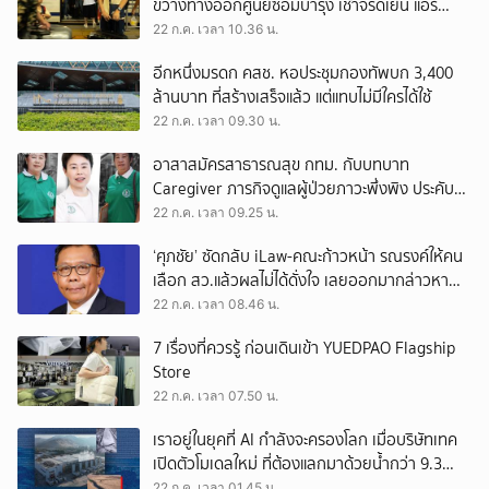
ขวางทางออกศูนย์ซ่อมบำรุง เช้าจรดเย็น แอร์
พอร์ตลิงก์ยังวิ่งได้ขบวนเดียว ชั่วโมงละคันเหมือน
22 ก.ค. เวลา 10.36 น.
เดิม
อีกหนึ่งมรดก คสช. หอประชุมกองทัพบก 3,400
ล้านบาท ที่สร้างเสร็จแล้ว แต่แทบไม่มีใครได้ใช้
22 ก.ค. เวลา 09.30 น.
อาสาสมัครสาธารณสุข กทม. กับบทบาท
Caregiver ภารกิจดูแลผู้ป่วยภาวะพึ่งพิง ประคับ
ประคองชุมชนเล็กในเมืองใหญ่
22 ก.ค. เวลา 09.25 น.
‘ศุภชัย’ ซัดกลับ iLaw-คณะก้าวหน้า รณรงค์ให้คน
เลือก สว.แล้วผลไม่ได้ดั่งใจ เลยออกมากล่าวหา
ภูมิใจไทยว่าฮั้ว
22 ก.ค. เวลา 08.46 น.
7 เรื่องที่ควรรู้ ก่อนเดินเข้า YUEDPAO Flagship
Store
22 ก.ค. เวลา 07.50 น.
เราอยู่ในยุคที่ AI กำลังจะครองโลก เมื่อบริษัทเทค
เปิดตัวโมเดลใหม่ ที่ต้องแลกมาด้วยน้ำกว่า 9.3
ล้านล้านลิตร
22 ก.ค. เวลา 01.45 น.