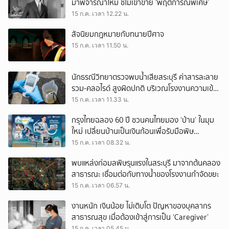
มาพิจารณาใหม่ ชี้ไม่เข้าข่าย ‘พฤติการณ์พิเศษ’
15 ก.ค. เวลา 12.22 น.
สัจนิยมกฎหมายกับทนายปีศาจ
15 ก.ค. เวลา 11.50 น.
นักธรณีวิทยาตรวจพบน้ำเสียสระบุรี ค่าสารละลาย
รวม-คลอไรด์ สูงผิดปกติ บริเวณโรงงานความเข้ม
ข้นสูงสุด
15 ก.ค. เวลา 11.33 น.
กรุงไทยฉลอง 60 ปี ชวนคนไทยมอง ‘บ้าน’ ในมุม
ใหม่ เปลี่ยนบ้านเป็นเงินก้อนเพื่อรับมือพิษ
เศรษฐกิจ
15 ก.ค. เวลา 08.32 น.
พบแหล่งก่อมลพิษรุนแรงในสระบุรี มาจากต้นคลอง
สาธารณะ เชื่อมต่อกับทางน้ำของโรงงานกำจัดขยะ
15 ก.ค. เวลา 06.57 น.
งานหนัก เงินน้อย ไม่เติบโต ปัญหาของบุคลากร
สาธารณสุข เมื่อต้องเข้าสู่การเป็น ‘Caregiver’
15 ก.ค. เวลา 05.45 น.