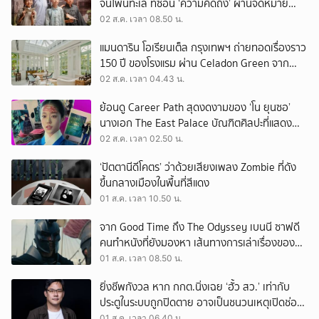
จีนโพ้นทะเล ที่ซ่อน ‘ความคิดถึง’ ผ่านจดหมาย
‘โพยก๊วน’
02 ส.ค. เวลา 08.50 น.
แมนดาริน โอเรียนเต็ล กรุงเทพฯ ถ่ายทอดเรื่องราว
150 ปี ของโรงแรม ผ่าน Celadon Green จาก
เครื่องศิลาดล
02 ส.ค. เวลา 04.43 น.
ย้อนดู Career Path สุดงดงามของ ‘โน ยุนซอ’
นางเอก The East Palace บัณฑิตศิลปะที่แสดง
เรื่องไหนก็ปัง
02 ส.ค. เวลา 02.50 น.
‘ปัตตานีดีโคตร’ ว่าด้วยเสียงเพลง Zombie ที่ดัง
ขึ้นกลางเมืองในพื้นที่สีแดง
01 ส.ค. เวลา 10.50 น.
จาก Good Time ถึง The Odyssey เบนนี ซาฟดี
คนทำหนังที่ยังมองหา เส้นทางการเล่าเรื่องของตัว
เอง
01 ส.ค. เวลา 08.50 น.
ยิ่งชีพกังวล หาก กกต.นิ่งเฉย ‘ฮั้ว สว.’ เท่ากับ
ประตูในระบบถูกปิดตาย อาจเป็นชนวนเหตุเปิดช่อง
‘ลงถนน’
01 ส.ค. เวลา 06.40 น.