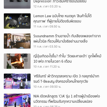
Depression’ ภาวะซึมเศร้าซ่อนรอยยิ้ม
12 ก.ค. เวลา 03.20 น.
Lemon Law ฉบับไทย หมดยุค ‘สินค้าไม่ได้
คุณภาพ’ ที่ผู้ขายไม่ต้องรับผิดชอบ
11 ก.ค. เวลา 09.50 น.
Ssoundnamm ร้านขายน้ำ กับเสียงเพลงเก่าจาก
แผ่นไวนิล ที่ชวนให้มานั่งชิลย่านนางเลิ้ง
11 ก.ค. เวลา 03.50 น.
ญี่ปุ่นเกิดอะไรขึ้น? ทำไม ‘วัดและศาลเจ้า’ ถูกไฟไหม้
10 แห่ง ภายในเวลา 6 เดือน
10 ก.ค. เวลา 11.20 น.
‘ศรีจันทร์’ ฝ่าวิกฤตสงคราม เปิด 3 กลยุทธ์นำเท
รนด์ T-Beauty ยังครองใจคนไทยทุกวัย
10 ก.ค. เวลา 09.50 น.
NIA เปิดหลักสูตร ‘CIA’ รุ่น 1 สร้างผู้นำเมืองแห่ง
นวัตกรรม ที่พร้อมรับทุกความเปลี่ยนแปลง
10 ก.ค. เวลา 06.25 น.