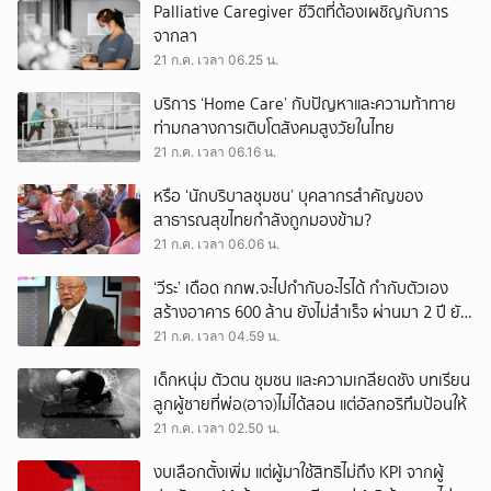
Palliative Caregiver ชีวิตที่ต้องเผชิญกับการ
จากลา
21 ก.ค. เวลา 06.25 น.
บริการ ‘Home Care’ กับปัญหาและความท้าทาย
ท่ามกลางการเติบโตสังคมสูงวัยในไทย
21 ก.ค. เวลา 06.16 น.
หรือ ‘นักบริบาลชุมชน’ บุคลากรสำคัญของ
สาธารณสุขไทยกำลังถูกมองข้าม?
21 ก.ค. เวลา 06.06 น.
‘วีระ’ เดือด กกพ.จะไปกำกับอะไรได้ กำกับตัวเอง
สร้างอาคาร 600 ล้าน ยังไม่สำเร็จ ผ่านมา 2 ปี ยัง
สรรหากรรมการไม่ครบ 7 คน
21 ก.ค. เวลา 04.59 น.
เด็กหนุ่ม ตัวตน ชุมชน และความเกลียดชัง บทเรียน
ลูกผู้ชายที่พ่อ(อาจ)ไม่ได้สอน แต่อัลกอริทึมป้อนให้
21 ก.ค. เวลา 02.50 น.
งบเลือกตั้งเพิ่ม แต่ผู้มาใช้สิทธิไม่ถึง KPI จากผู้