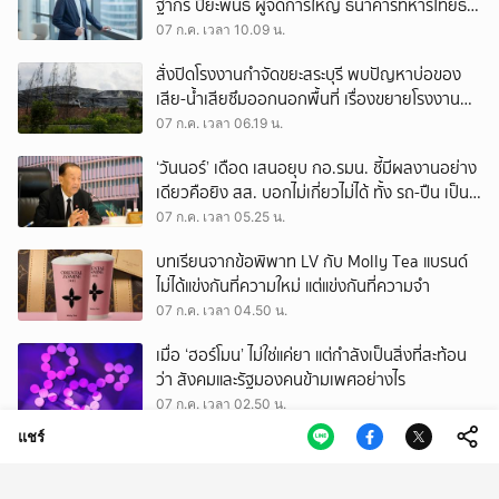
ฐากร ปิยะพันธ์ ผู้จัดการใหญ่ ธนาคารทหารไทยธน
ชาต
07 ก.ค. เวลา 10.09 น.
สั่งปิดโรงงานกำจัดขยะสระบุรี พบปัญหาบ่อของ
เสีย-น้ำเสียซึมออกนอกพื้นที่ เรื่องขยายโรงงาน
ก่อนขออนุญาตยังไร้คำตอบ
07 ก.ค. เวลา 06.19 น.
‘วันนอร์’ เดือด เสนอยุบ กอ.รมน. ชี้มีผลงานอย่าง
เดียวคือยิง สส. บอกไม่เกี่ยวไม่ได้ ทั้ง รถ-ปืน เป็น
ของ กอ.รมน.
07 ก.ค. เวลา 05.25 น.
บทเรียนจากข้อพิพาท LV กับ Molly Tea แบรนด์
ไม่ได้แข่งกันที่ความใหม่ แต่แข่งกันที่ความจำ
07 ก.ค. เวลา 04.50 น.
เมื่อ ‘ฮอร์โมน’ ไม่ใช่แค่ยา แต่กำลังเป็นสิ่งที่สะท้อน
ว่า สังคมและรัฐมองคนข้ามเพศอย่างไร
07 ก.ค. เวลา 02.50 น.
แชร์
รสชาติของความแค้น ‘ครัวสาว’ (Morte Cucina)
06 ก.ค. เวลา 11.50 น.