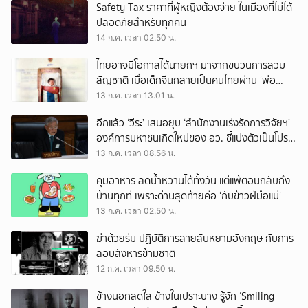
Safety Tax ราคาที่ผู้หญิงต้องจ่าย ในเมืองที่ไม่ได้
ปลอดภัยสำหรับทุกคน
14 ก.ค. เวลา 02.50 น.
ไทยอาจมีโอกาสได้นายกฯ มาจากขบวนการสวม
สัญชาติ เมื่อเด็กจีนกลายเป็นคนไทยผ่าน ‘พ่อ
ทิพย์’
13 ก.ค. เวลา 13.01 น.
อีกแล้ว ‘วีระ’ เสนอยุบ ‘สำนักงานเร่งรัดการวิจัยฯ’
องค์การมหาชนเกิดใหม่ของ อว. ชี้แบ่งตัวเป็นโปรโต
ซัว ภารกิจซ้ำซ้อน
13 ก.ค. เวลา 08.56 น.
คุมอาหาร ลดน้ำหวานได้ทั้งวัน แต่แพ้ตอนกลับถึง
บ้านทุกที เพราะด่านสุดท้ายคือ ‘กับข้าวฝีมือแม่’
13 ก.ค. เวลา 02.50 น.
ฆ่าด้วยร่ม ปฏิบัติการสายลับหยามอังกฤษ กับการ
ลอบสังหารข้ามชาติ
12 ก.ค. เวลา 09.50 น.
ข้างนอกสดใส ข้างในเปราะบาง รู้จัก ‘Smiling