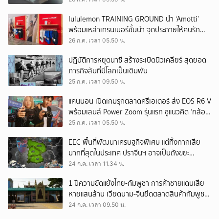
lululemon TRAINING GROUND นำ ‘Amotti’
พร้อมเหล่าเทรนเนอร์ชั้นนำ จุดประกายให้คนรัก
สุขภาพ ผ่านแนวคิด ‘Yet’
26 ก.ค. เวลา 05.50 น.
ปฏิบัติการหยุดนาซี สร้างระเบิดนิวเคลียร์ สุดยอด
ภารกิจลับที่มีโลกเป็นเดิมพัน
25 ก.ค. เวลา 09.50 น.
แคนนอน เปิดเกมรุกตลาดครีเอเตอร์ ส่ง EOS R6 V
พร้อมเลนส์ Power Zoom รุ่นแรก ชูแนวคิด ‘กล้อง
เดียว เอา(ทุก)เรื่อง’
25 ก.ค. เวลา 05.50 น.
EEC พื้นที่พัฒนาเศรษฐกิจพิเศษ แต่ทิ้งกากเสีย
มากที่สุดในประเทศ ปราจีนฯ อาจเป็นถังขยะ
อุตสาหกรรมใบใหม่?
24 ก.ค. เวลา 11.34 น.
1 ปีความขัดแย้งไทย-กัมพูชา การค้าชายแดนเสีย
หายแสนล้าน เวียดนาม-จีนยึดตลาดสินค้ากัมพูชา
ทดแทนสินค้าไทย
24 ก.ค. เวลา 09.50 น.