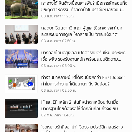
เราอาจได้เห็นช้างเปื้อนสารพิษ? เมื่อการลักลอบทิ้ง
ขยะอุตสาหกรรม ทำสัตว์ป่าในปราจีนฯ เสี่ยงปน
เปื้อน
03 ส.ค. เวลา 11.25 น.
ถอดบทเรียนจากวิกฤต ‘ผู้ดูแล (Caregiver)’ ยก
ระดับระบบการดูแล ให้กลายเป็น ‘วาระแห่งชาติ’
03 ส.ค. เวลา 07.50 น.
บางกอกโคมัตสุเซลส์ เปิดตัวรถขุดรุ่นใหม่ ประหยัด
เชื้อเพลิง รองรับงานหนัก พร้อมระบบติดตาม
เครื่องจักรผ่านดาวเทียม
03 ส.ค. เวลา 06.00 น.
ทำงานมาหลายปี แต่ได้เงินน้อยกว่า First Jobber
ทำไมการทำงานที่เดิมนานๆ ถึงเงินน้อย?
03 ส.ค. เวลา 02.50 น.
IF และ EF เหล็ก 2 เส้นที่หน้าตาเหมือนกัน เมื่อ
มาตรฐานไทยต้องรอให้ตึกถล่มก่อนถึงจะขยับ
02 ส.ค. เวลา 11.46 น.
‘จดหมายรักถึงอาม่า’ เรื่องราวประวัติศาสตร์ชาว