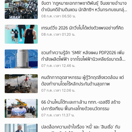
จับตา ‘กฎหมายเอกภาพชาติพันธุ์’ จีนขยายอำนาจ
ดำเนินคดีข้ามดินแดน นักสิทธิฯ หวั่นกระทบชนกลุ่ม
น้อย
08 ก.ค. เวลา 06.50 น.
เทรนด์วิ่ง 2026 นักวิ่งไม่ได้แต่งตัวแพงอย่างที่คิด
08 ก.ค. เวลา 01.20 น.
ชวนทำความรู้จัก ‘SMR’ หลังแผน PDP2026 เพิ่ม
กำลังผลิตไฟฟ้า จากโรงไฟฟ้านิวเคลียร์ขนาดเล็ก
จำนวน 2,400 MW
07 ก.ค. เวลา 12.46 น.
คนตักกากอุตสาหกรรม ผู้กู้วิกฤตสิ่งแวดล้อม แต่
ต้องทำงานโดยไร้หลักประกันด้านสุขภาพ
07 ก.ค. เวลา 12.06 น.
66 บ้านใหม่ใต้ทะเลเกาะล้าน ททท.-เอสซีจี สร้าง
ปะการังเทียม ฟื้นทะเลไทยด้วยนวัตกรรม
07 ก.ค. เวลา 11.37 น.
ปลดล็อกความเข้าใจเรื่อง ‘หนี้’ และ ‘สินเชื่อ’ กับ