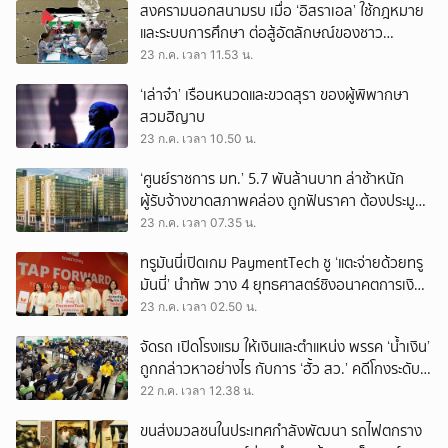
สงครามนอกสนามรบ เมื่อ ‘อิสราเอล’ ใช้กฎหมาย
และระบบการศึกษา ต่อสู้อัตลักษณ์ของชาว
ปาเลสไตน์
23 ก.ค. เวลา 11.53 น.
‘เล่าจ๋า’ เรือนหนวดและขวดสุรา ของผู้พิพากษา
สวมฮิญาบ
23 ก.ค. เวลา 10.50 น.
‘ศูนย์ราชการ มท.’ 5.7 พันล้านบาท ล่าช้าหนัก
ผู้รับจ้างขาดสภาพคล่อง ถูกฟันราคา ต้องประมูล
งานอื่น เอาเงินประกันมาโปะ
23 ก.ค. เวลา 07.35 น.
ทรูมันนี่เปิดเกม PaymentTech ชู ‘แตะจ่ายด้วยทรู
มันนี่’ นำทัพ วาง 4 ยุทธศาสตร์ชิงอนาคตการเงิน
ดิจิทัล
23 ก.ค. เวลา 02.50 น.
จัดรถ เปิดโรงแรม ให้เงินและตำแหน่ง พรรค ‘น้ำเงิน’
ถูกกล่าวหาอย่างไร กับการ ‘ฮั้ว สว.’ คดีโกงระดับ
ประเทศ
22 ก.ค. เวลา 12.38 น.
ขนส่งมวลชนในประเทศกำลังพัฒนา รถไฟตกราง