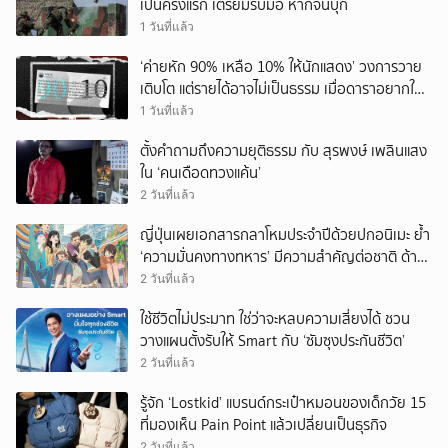
เป็นครั้งแรก เตรียมรับมือ หากจีนบุก
1 วันที่แล้ว
‘ค่ายหัก 90% เหลือ 10% ให้นักแสดง’ วงการวาย
เติบโต แต่รายได้อาจไม่เป็นธรรม เมื่อดาราอยากให้มี
‘สัญญามาตรฐาน’
1 วันที่แล้ว
ตั้งคำถามถึงความยุติธรรม กับ สุรพงษ์ เพลินแสง
ใน ‘คนเดือดทวงแค้น’
2 วันที่แล้ว
ญี่ปุ่นเผยเอกสารกลาโหมประจำปีด้วยปกอนิเมะ ย้ำ
‘ความมั่นคงทางทหาร’ มีความสำคัญต่อชาติ ด้าน
จีนเตือน ขออย่าซ้ำรอยประวัติศาสตร์
2 วันที่แล้ว
ใช้ชีวิตไม่ประมาท ใช่ว่าจะหลบความเสี่ยงได้ ชวน
วางแผนตั้งรับให้ Smart กับ ‘ซัมซุงประกันชีวิต’
2 วันที่แล้ว
รู้จัก ‘Lostkid’ แบรนด์กระเป๋าหมอนของเด็กวัย 15
ที่มองเห็น Pain Point แล้วเปลี่ยนเป็นธุรกิจ
2 วันที่แล้ว