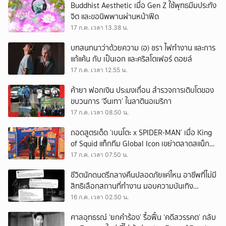
Buddhist Aesthetic เมื่อ Gen Z ใช้พุทธมีมประทัง
จิต และขอนิพพานผ่านหน้าฟีด
17 ก.ค. เวลา 13.38 น.
บทสนทนาว่าด้วยความ (อ) ชรา ไฟทำงาน และการ
แก้แค้น กับ เป็นเอก และคริสโตเฟอร์ ดอยล์
17 ก.ค. เวลา 12.55 น.
ค้ายา ฟอกเงิน ประมงเถื่อน สำรวจการเติบโตของ
ขบวนการ ‘จีนเทา’ ในลาตินอเมริกา
17 ก.ค. เวลา 08.50 น.
ถอดสูตรเด็ด ‘เบนโตะ x SPIDER-MAN’ เมื่อ King
of Squid แท็กทีม Global Icon เขย่าตลาดสแน็ก
ครึ่งปีหลัง
17 ก.ค. เวลา 07.50 น.
ชีวิตนักดนตรีกลางคืนปลอดภัยแค่ไหน อาชีพที่ไม่มี
สิทธิเลือกสถานที่ทำงาน มอบความบันเทิง
ท่ามกลางความเสี่ยง
16 ก.ค. เวลา 02.50 น.
ศาลอุทธรณ์ ‘ยกคำร้อง’ รื้อฟื้น ‘คดีสวรรคต’ กลับ