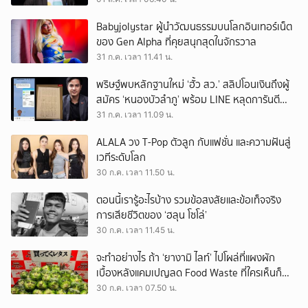
Babyjolystar ผู้นำวัฒนธรรมบนโลกอินเทอร์เน็ต
ของ Gen Alpha ที่คุยสนุกสุดในจักรวาล
31 ก.ค. เวลา 11.41 น.
พริษฐ์พบหลักฐานใหม่ ‘ฮั้ว สว.’ สลิปโอนเงินถึงผู้
สมัคร ‘หนองบัวลำภู’ พร้อม LINE หลุดการันตี
ตำแหน่ง
31 ก.ค. เวลา 11.09 น.
ALALA วง T-Pop ตัวลูก กับแฟชั่น และความฝันสู่
เวทีระดับโลก
30 ก.ค. เวลา 11.50 น.
ตอนนี้เรารู้อะไรบ้าง รวมข้อสงสัยและข้อเท็จจริง
การเสียชีวิตของ ‘ฮลุน โซโล่’
30 ก.ค. เวลา 11.45 น.
จะทำอย่างไร ถ้า ‘ยางามิ ไลท์’ ไปโผล่ที่แผงผัก
เบื้องหลังแคมเปญลด Food Waste ที่ใครเห็นก็
ต้องหันมอง
30 ก.ค. เวลา 07.50 น.