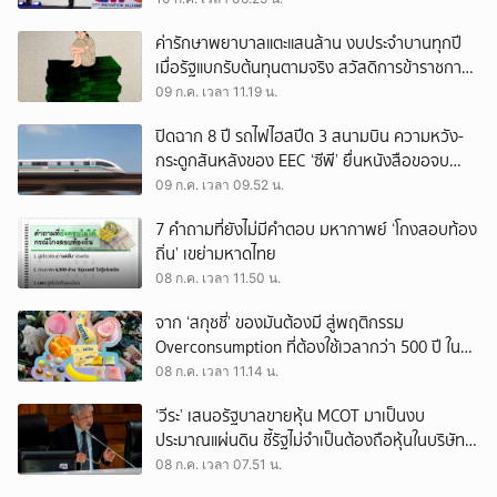
ค่ารักษาพยาบาลแตะแสนล้าน งบประจำบานทุกปี
เมื่อรัฐแบกรับต้นทุนตามจริง สวัสดิการข้าราชการ
ควรเปลี่ยนอย่างไร?
09 ก.ค. เวลา 11.19 น.
ปิดฉาก 8 ปี รถไฟไฮสปีด 3 สนามบิน ความหวัง-
กระดูกสันหลังของ EEC ‘ซีพี’ ยื่นหนังสือขอจบ
สัญญาอย่างเป็นทางการ
09 ก.ค. เวลา 09.52 น.
7 คำถามที่ยังไม่มีคำตอบ มหากาพย์ ‘โกงสอบท้อง
ถิ่น’ เขย่ามหาดไทย
08 ก.ค. เวลา 11.50 น.
จาก ‘สกุชชี่’ ของมันต้องมี สู่พฤติกรรม
Overconsumption ที่ต้องใช้เวลากว่า 500 ปี ใน
การย่อยสลาย
08 ก.ค. เวลา 11.14 น.
‘วีระ’ เสนอรัฐบาลขายหุ้น MCOT มาเป็นงบ
ประมาณแผ่นดิน ชี้รัฐไม่จำเป็นต้องถือหุ้นในบริษัทนี้
อีกแล้ว
08 ก.ค. เวลา 07.51 น.