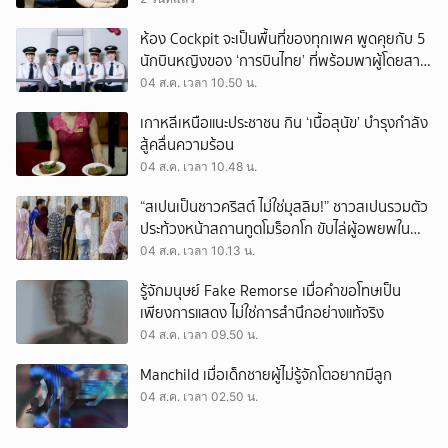
ห้อง Cockpit จะเป็นพื้นที่ของทุกเพศ พูดคุยกับ 5
นักบินหญิงของ ‘การบินไทย’ ที่พร้อมพาผู้โดยสาร
บินไปทั่วโลก
04 ส.ค. เวลา 10.50 น.
เกาหลีเหนือแนะประชาชน กิน ‘เนื้อสุนัข’ บำรุงกำลัง
สู้คลื่นความร้อน
04 ส.ค. เวลา 10.48 น.
“สเปนเป็นชาวคริสต์ ไม่ใช่มุสลิม!” ชาวสเปนรวมตัว
ประท้วงหน้าสถานทูตโมร็อกโก ขับไล่ผู้อพยพใน
เมืองเซวตาออกนอกประเทศ
04 ส.ค. เวลา 10.13 น.
รู้จักมนุษย์ Fake Remorse เมื่อคำขอโทษเป็น
เพียงการแสดง ไม่ใช่การสำนึกอย่างแท้จริง
04 ส.ค. เวลา 09.50 น.
Manchild เมื่อเด็กชายผู้ไม่รู้จักโตอยากมีลูก
04 ส.ค. เวลา 02.50 น.