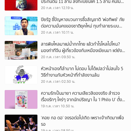
ประกันตน 11 ล้าน ลงทะเบียนแค่ 1.5 ล้าน คนไม่
สนใจ หรือหน่วยงาน ‘ไร้น้ำยา’?
20 ก.ค. เวลา 12.19 น.
ปิยรัฐ ชี้ปัญหาขบวนการซื้อสัญชาติ ‘พ่อทิพย์’ ภัย
ต่อความมั่นคงของชาติยุคใหม่ ทุบทำลายระบบ
เศรษฐกิจฐานรากประเท
20 ก.ค. เวลา 10.11 น.
สารพิษไหลมาแม่น้ำกกไทย แล้วกำไรไหลไปไหน?
มองท่าทีจีน ผู้เกี่ยวข้องกับเหมืองเมียนมา แต่ยัง
ลอยตัวว่าเป็นปัญหาของ 2 ประเทศ
20 ก.ค. เวลา 09.50 น.
หัวหน้าเองก็ลำบาก ไม่ตอบ ไม่ได้แปลว่าไม่สนใจ 5
วิธีทำงานกับหัวหน้าที่กำลังงานล้น
20 ก.ค. เวลา 02.50 น.
ความรักเป็นมายา ความเสียวสิของจริง สำรวจ
เรื่องรักๆ ใคร่ๆ จากนักปรัชญา ใน ‘I Philo U’ ตั้งแต่
เพลโตถึงนิทเช
19 ก.ค. เวลา 10.50 น.
‘คอย กอ ดอ’ จงรอต่อไปเถิด เพราะเจ้าเกิดมาเพื่อ
รอ
19 ก.ค. เวลา 08.50 น.