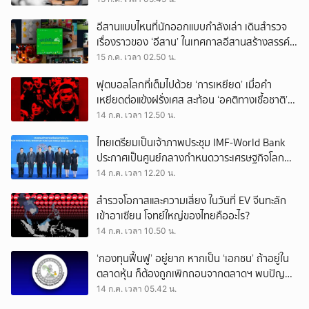
อีสานแบบไหนที่นักออกแบบกำลังเล่า เดินสำรวจ
เรื่องราวของ ‘อีสาน’ ในเทศกาลอีสานสร้างสรรค์
2569
15 ก.ค. เวลา 02.50 น.
ฟุตบอลโลกที่เต็มไปด้วย ‘การเหยียด’ เมื่อคำ
เหยียดต่อแข้งฝรั่งเศส สะท้อน ‘อคติทางเชื้อชาติ’
ในสังคมยุโรป
14 ก.ค. เวลา 12.50 น.
ไทยเตรียมเป็นเจ้าภาพประชุม IMF-World Bank
ประกาศเป็นศูนย์กลางกำหนดวาระเศรษฐกิจโลก
โชว์ศักยภาพฮับการลงทุนของเอเชีย
14 ก.ค. เวลา 12.20 น.
สำรวจโอกาสและความเสี่ยง ในวันที่ EV จีนทะลัก
เข้าอาเซียน โจทย์ใหญ่ของไทยคืออะไร?
14 ก.ค. เวลา 10.50 น.
‘กองทุนฟื้นฟู’ อยู่ยาก หากเป็น ‘เอกชน’ ถ้าอยู่ใน
ตลาดหุ้น ก็ต้องถูกเพิกถอนจากตลาดฯ พบปัญหา
แม้แต่ สตง.ก็ไม่รับรองงบการเงิน
14 ก.ค. เวลา 05.42 น.