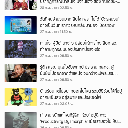
ปรากฏการณ์น่าสนใจในงานแต่ง ของ ‘ณเดชน์-
ญาญ่า’ ทั้ง 3 ครั้ง
28 ก.ค. เวลา 02.50 น.
วันที่คนจำนวนมากเสียใจ เพราะไม่ได้ ‘บัตรคนจน’
อาจเป็นวันที่เราควรหันกลับมามอง ‘บัตรทอง’
27 ก.ค. เวลา 11.50 น.
ถามใจ ‘ผู้มีอำนาจ’ จะปล่อยให้การโกงเลือก สว.
ทำลายทุกระบบของประเทศนี้จริงหรือ
27 ก.ค. เวลา 09.50 น.
รู้จัก สรณ บุญใบชัยพฤกษ์ ประธาน กสทช. ผู้
ยืนยันไม่ออกจากตำแหน่ง จนกว่าจะมีพระบรม
ราชโองการโปรดเกล้าฯ
27 ก.ค. เวลา 09.50 น.
บ้านร้อน แต่ไม่อยากออกไปไหน รวมวิธีช่วยให้ที่อยู่
อาศัยเย็นลง อยู่สบาย และประหยัดไฟ
27 ก.ค. เวลา 03.08 น.
ทำงานหนักแค่ไหนก็รู้สึก ‘ห่วย’ อยู่ดี ภาวะ
‘Productivity Dysmorphia’ เมื่อเรามองไม่เห็น
ความสำเร็จของตัวเอง
26 ก.ค. เวลา 09.50 น.