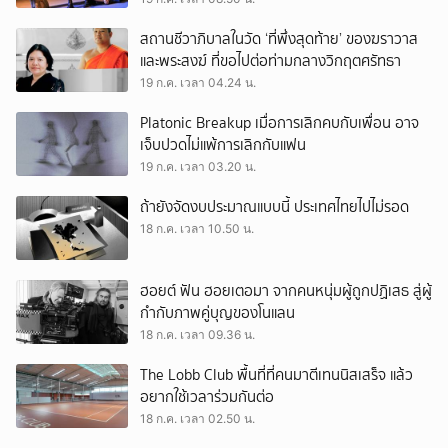
สถานชีวาภิบาลในวัด ‘ที่พึ่งสุดท้าย’ ของฆราวาส
และพระสงฆ์ ที่ขอไปต่อท่ามกลางวิกฤตศรัทธา
19 ก.ค. เวลา 04.24 น.
Platonic Breakup เมื่อการเลิกคบกับเพื่อน อาจ
เจ็บปวดไม่แพ้การเลิกกับแฟน
19 ก.ค. เวลา 03.20 น.
ถ้ายังจัดงบประมาณแบบนี้ ประเทศไทยไปไม่รอด
18 ก.ค. เวลา 10.50 น.
ฮอยต์ ฟัน ฮอยเตอมา จากคนหนุ่มผู้ถูกปฏิเสธ สู่ผู้
กำกับภาพคู่บุญของโนแลน
18 ก.ค. เวลา 09.36 น.
The Lobb Club พื้นที่ที่คนมาตีเทนนิสเสร็จ แล้ว
อยากใช้เวลาร่วมกันต่อ
18 ก.ค. เวลา 02.50 น.