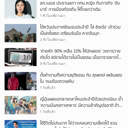
สก.เนอส ประธานสภา กทม.หญิง กับภารกิจ ‘ดัน
บาร์’ การเมืองท้องถิ่น ให้ไกลกว่าเดิม
1 ชั่วโมงที่ผ่านมา
ไต้หวันประกาศซ้อมรบประจำปี ‘ไล่ ชิงเต๋อ’ เข้าร่วม
เป็นครั้งแรก เตรียมรับมือ หากจีนบุก
2 ชั่วโมงที่ผ่านมา
‘ค่ายหัก 90% เหลือ 10% ให้นักแสดง’ วงการวาย
เติบโต แต่รายได้อาจไม่เป็นธรรม เมื่อดาราอยากให้มี
‘สัญญามาตรฐาน’
9 ชั่วโมงที่ผ่านมา
ตั้งคำถามถึงความยุติธรรม กับ สุรพงษ์ เพลินแสง
ใน ‘คนเดือดทวงแค้น’
1 วันที่แล้ว
ญี่ปุ่นเผยเอกสารกลาโหมประจำปีด้วยปกอนิเมะ ย้ำ
‘ความมั่นคงทางทหาร’ มีความสำคัญต่อชาติ ด้าน
จีนเตือน ขออย่าซ้ำรอยประวัติศาสตร์
1 วันที่แล้ว
ใช้ชีวิตไม่ประมาท ใช่ว่าจะหลบความเสี่ยงได้ ชวน