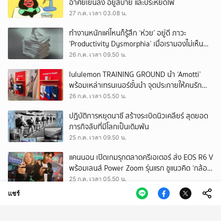
อาศัยเย็นลง อยู่สบาย และประหยัดไฟ
27 ก.ค. เวลา 03.08 น.
ทำงานหนักแค่ไหนก็รู้สึก ‘ห่วย’ อยู่ดี ภาวะ
‘Productivity Dysmorphia’ เมื่อเรามองไม่เห็น
ความสำเร็จของตัวเอง
26 ก.ค. เวลา 09.50 น.
lululemon TRAINING GROUND นำ ‘Amotti’
พร้อมเหล่าเทรนเนอร์ชั้นนำ จุดประกายให้คนรัก
สุขภาพ ผ่านแนวคิด ‘Yet’
26 ก.ค. เวลา 05.50 น.
ปฏิบัติการหยุดนาซี สร้างระเบิดนิวเคลียร์ สุดยอด
ภารกิจลับที่มีโลกเป็นเดิมพัน
25 ก.ค. เวลา 09.50 น.
แคนนอน เปิดเกมรุกตลาดครีเอเตอร์ ส่ง EOS R6 V
พร้อมเลนส์ Power Zoom รุ่นแรก ชูแนวคิด ‘กล้อง
เดียว เอา(ทุก)เรื่อง’
25 ก.ค. เวลา 05.50 น.
แชร์
EEC พื้นที่พัฒนาเศรษฐกิจพิเศษ แต่ทิ้งกากเสีย
มากที่สุดในประเทศ ปราจีนฯ อาจเป็นถังขยะ
อุตสาหกรรมใบใหม่?
24 ก.ค. เวลา 11.34 น.