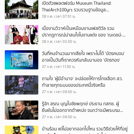
เปิดตัวแพลตฟอร์ม Museum Thailand:
ThaiArch100yrs รวบรวมฐานข้อมูล
สถาปัตยกรรม 100 ปีภาคเหนือ มุ่งขับเคลื่อน
28 ก.ค. เวลา 07.51 น.
Heritage Economy
เมื่องานวิวาห์เป็นเหมือนงานเฟสติวัล รวม
ปรากฏการณ์น่าสนใจในงานแต่ง ของ ‘ณเดชน์-
ญาญ่า’ ทั้ง 3 ครั้ง
28 ก.ค. เวลา 02.50 น.
วันที่คนจำนวนมากเสียใจ เพราะไม่ได้ ‘บัตรคนจน’
อาจเป็นวันที่เราควรหันกลับมามอง ‘บัตรทอง’
27 ก.ค. เวลา 11.50 น.
ถามใจ ‘ผู้มีอำนาจ’ จะปล่อยให้การโกงเลือก สว.
ทำลายทุกระบบของประเทศนี้จริงหรือ
27 ก.ค. เวลา 09.50 น.
รู้จัก สรณ บุญใบชัยพฤกษ์ ประธาน กสทช. ผู้
ยืนยันไม่ออกจากตำแหน่ง จนกว่าจะมีพระบรม
ราชโองการโปรดเกล้าฯ
27 ก.ค. เวลา 09.50 น.
บ้านร้อน แต่ไม่อยากออกไปไหน รวมวิธีช่วยให้ที่อยู่