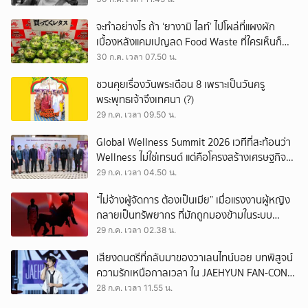
จะทำอย่างไร ถ้า ‘ยางามิ ไลท์’ ไปโผล่ที่แผงผัก
เบื้องหลังแคมเปญลด Food Waste ที่ใครเห็นก็
ต้องหันมอง
30 ก.ค. เวลา 07.50 น.
ชวนคุยเรื่องวันพระเดือน 8 เพราะเป็นวันครู
พระพุทธเจ้าจึงเทศนา (?)
29 ก.ค. เวลา 09.50 น.
Global Wellness Summit 2026 เวทีที่สะท้อนว่า
Wellness ไม่ใช่เทรนด์ แต่คือโครงสร้างเศรษฐกิจ
ใหม่ของโลก
29 ก.ค. เวลา 04.50 น.
“ไม่จ้างผู้จัดการ ต้องเป็นเมีย” เมื่อแรงงานผู้หญิง
กลายเป็นทรัพยากร ที่มักถูกมองข้ามในระบบ
เศรษฐกิจแรงงาน
29 ก.ค. เวลา 02.38 น.
เสียงดนตรีที่กลับมาของวาเลนไทน์บอย บทพิสูจน์
ความรักเหนือกาลเวลา ใน JAEHYUN FAN-CON
TOUR
28 ก.ค. เวลา 11.55 น.