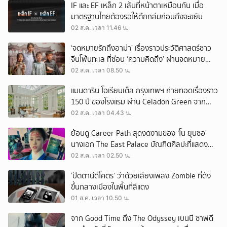
IF และ EF เหล็ก 2 เส้นที่หน้าตาเหมือนกัน เมื่อ
มาตรฐานไทยต้องรอให้ตึกถล่มก่อนถึงจะขยับ
02 ส.ค. เวลา 11.46 น.
‘จดหมายรักถึงอาม่า’ เรื่องราวประวัติศาสตร์ชาว
จีนโพ้นทะเล ที่ซ่อน ‘ความคิดถึง’ ผ่านจดหมาย
‘โพยก๊วน’
02 ส.ค. เวลา 08.50 น.
แมนดาริน โอเรียนเต็ล กรุงเทพฯ ถ่ายทอดเรื่องราว
150 ปี ของโรงแรม ผ่าน Celadon Green จาก
เครื่องศิลาดล
02 ส.ค. เวลา 04.43 น.
ย้อนดู Career Path สุดงดงามของ ‘โน ยุนซอ’
นางเอก The East Palace บัณฑิตศิลปะที่แสดง
เรื่องไหนก็ปัง
02 ส.ค. เวลา 02.50 น.
‘ปัตตานีดีโคตร’ ว่าด้วยเสียงเพลง Zombie ที่ดัง
ขึ้นกลางเมืองในพื้นที่สีแดง
01 ส.ค. เวลา 10.50 น.
จาก Good Time ถึง The Odyssey เบนนี ซาฟดี