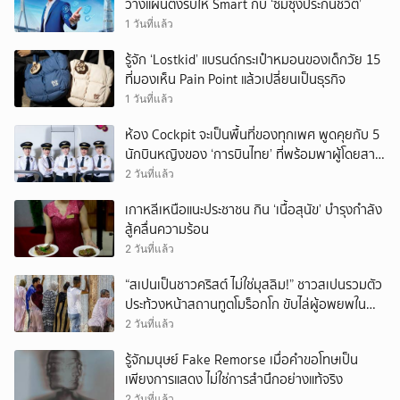
วางแผนตั้งรับให้ Smart กับ ‘ซัมซุงประกันชีวิต’
1 วันที่แล้ว
รู้จัก ‘Lostkid’ แบรนด์กระเป๋าหมอนของเด็กวัย 15
ที่มองเห็น Pain Point แล้วเปลี่ยนเป็นธุรกิจ
1 วันที่แล้ว
ห้อง Cockpit จะเป็นพื้นที่ของทุกเพศ พูดคุยกับ 5
นักบินหญิงของ ‘การบินไทย’ ที่พร้อมพาผู้โดยสาร
บินไปทั่วโลก
2 วันที่แล้ว
เกาหลีเหนือแนะประชาชน กิน ‘เนื้อสุนัข’ บำรุงกำลัง
สู้คลื่นความร้อน
2 วันที่แล้ว
“สเปนเป็นชาวคริสต์ ไม่ใช่มุสลิม!” ชาวสเปนรวมตัว
ประท้วงหน้าสถานทูตโมร็อกโก ขับไล่ผู้อพยพใน
เมืองเซวตาออกนอกประเทศ
2 วันที่แล้ว
รู้จักมนุษย์ Fake Remorse เมื่อคำขอโทษเป็น
เพียงการแสดง ไม่ใช่การสำนึกอย่างแท้จริง
2 วันที่แล้ว