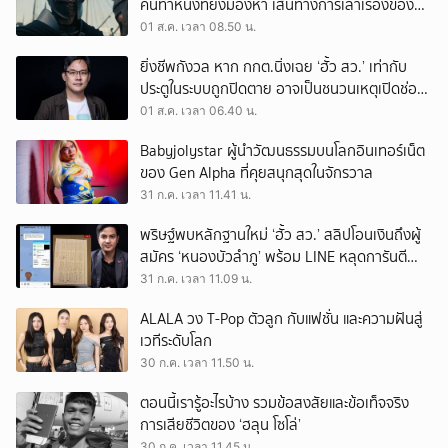
คนทำหนังที่ยังมองหา เส้นทางการเล่าเรื่องของตัว
เอง
01 ส.ค. เวลา 08.50 น.
ยิ่งชีพกังวล หาก กกต.นิ่งเฉย ‘ฮั้ว สว.’ เท่ากับ
ประตูในระบบถูกปิดตาย อาจเป็นชนวนเหตุเปิดช่อง
‘ลงถนน’
01 ส.ค. เวลา 06.40 น.
Babyjolystar ผู้นำวัฒนธรรมบนโลกอินเทอร์เน็ต
ของ Gen Alpha ที่คุยสนุกสุดในจักรวาล
31 ก.ค. เวลา 11.41 น.
พริษฐ์พบหลักฐานใหม่ ‘ฮั้ว สว.’ สลิปโอนเงินถึงผู้
สมัคร ‘หนองบัวลำภู’ พร้อม LINE หลุดการันตี
ตำแหน่ง
31 ก.ค. เวลา 11.09 น.
ALALA วง T-Pop ตัวลูก กับแฟชั่น และความฝันสู่
เวทีระดับโลก
30 ก.ค. เวลา 11.50 น.
ตอนนี้เรารู้อะไรบ้าง รวมข้อสงสัยและข้อเท็จจริง
การเสียชีวิตของ ‘ฮลุน โซโล่’
30 ก.ค. เวลา 11.45 น.