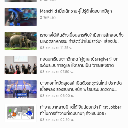
Manchild เมื่อเด็กชายผู้ไม่รู้จักโตอยากมีลูก
2 วันที่แล้ว
เราอาจได้เห็นช้างเปื้อนสารพิษ? เมื่อการลักลอบทิ้ง
ขยะอุตสาหกรรม ทำสัตว์ป่าในปราจีนฯ เสี่ยงปน
เปื้อน
03 ส.ค. เวลา 11.25 น.
ถอดบทเรียนจากวิกฤต ‘ผู้ดูแล (Caregiver)’ ยก
ระดับระบบการดูแล ให้กลายเป็น ‘วาระแห่งชาติ’
03 ส.ค. เวลา 07.50 น.
บางกอกโคมัตสุเซลส์ เปิดตัวรถขุดรุ่นใหม่ ประหยัด
เชื้อเพลิง รองรับงานหนัก พร้อมระบบติดตาม
เครื่องจักรผ่านดาวเทียม
03 ส.ค. เวลา 06.00 น.
ทำงานมาหลายปี แต่ได้เงินน้อยกว่า First Jobber
ทำไมการทำงานที่เดิมนานๆ ถึงเงินน้อย?
03 ส.ค. เวลา 02.50 น.