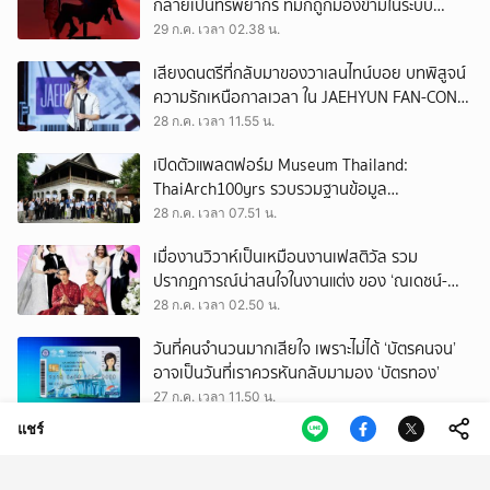
กลายเป็นทรัพยากร ที่มักถูกมองข้ามในระบบ
เศรษฐกิจแรงงาน
29 ก.ค. เวลา 02.38 น.
เสียงดนตรีที่กลับมาของวาเลนไทน์บอย บทพิสูจน์
ความรักเหนือกาลเวลา ใน JAEHYUN FAN-CON
TOUR
28 ก.ค. เวลา 11.55 น.
เปิดตัวแพลตฟอร์ม Museum Thailand:
ThaiArch100yrs รวบรวมฐานข้อมูล
สถาปัตยกรรม 100 ปีภาคเหนือ มุ่งขับเคลื่อน
28 ก.ค. เวลา 07.51 น.
Heritage Economy
เมื่องานวิวาห์เป็นเหมือนงานเฟสติวัล รวม
ปรากฏการณ์น่าสนใจในงานแต่ง ของ ‘ณเดชน์-
ญาญ่า’ ทั้ง 3 ครั้ง
28 ก.ค. เวลา 02.50 น.
วันที่คนจำนวนมากเสียใจ เพราะไม่ได้ ‘บัตรคนจน’
อาจเป็นวันที่เราควรหันกลับมามอง ‘บัตรทอง’
27 ก.ค. เวลา 11.50 น.
แชร์
ถามใจ ‘ผู้มีอำนาจ’ จะปล่อยให้การโกงเลือก สว.
ทำลายทุกระบบของประเทศนี้จริงหรือ
27 ก.ค. เวลา 09.50 น.