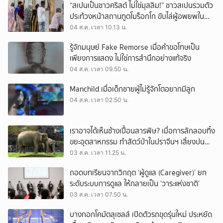
“สเปนเป็นชาวคริสต์ ไม่ใช่มุสลิม!” ชาวสเปนรวมตัว
ประท้วงหน้าสถานทูตโมร็อกโก ขับไล่ผู้อพยพใน
เมืองเซวตาออกนอกประเทศ
04 ส.ค. เวลา 10.13 น.
รู้จักมนุษย์ Fake Remorse เมื่อคำขอโทษเป็น
เพียงการแสดง ไม่ใช่การสำนึกอย่างแท้จริง
04 ส.ค. เวลา 09.50 น.
Manchild เมื่อเด็กชายผู้ไม่รู้จักโตอยากมีลูก
04 ส.ค. เวลา 02.50 น.
เราอาจได้เห็นช้างเปื้อนสารพิษ? เมื่อการลักลอบทิ้ง
ขยะอุตสาหกรรม ทำสัตว์ป่าในปราจีนฯ เสี่ยงปน
เปื้อน
03 ส.ค. เวลา 11.25 น.
ถอดบทเรียนจากวิกฤต ‘ผู้ดูแล (Caregiver)’ ยก
ระดับระบบการดูแล ให้กลายเป็น ‘วาระแห่งชาติ’
03 ส.ค. เวลา 07.50 น.
บางกอกโคมัตสุเซลส์ เปิดตัวรถขุดรุ่นใหม่ ประหยัด