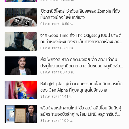
‘ปัตตานีดีโคตร’ ว่าด้วยเสียงเพลง Zombie ที่ดัง
ขึ้นกลางเมืองในพื้นที่สีแดง
01 ส.ค. เวลา 10.50 น.
จาก Good Time ถึง The Odyssey เบนนี ซาฟดี
คนทำหนังที่ยังมองหา เส้นทางการเล่าเรื่องของตัว
เอง
01 ส.ค. เวลา 08.50 น.
ยิ่งชีพกังวล หาก กกต.นิ่งเฉย ‘ฮั้ว สว.’ เท่ากับ
ประตูในระบบถูกปิดตาย อาจเป็นชนวนเหตุเปิดช่อง
‘ลงถนน’
01 ส.ค. เวลา 06.40 น.
Babyjolystar ผู้นำวัฒนธรรมบนโลกอินเทอร์เน็ต
ของ Gen Alpha ที่คุยสนุกสุดในจักรวาล
31 ก.ค. เวลา 11.41 น.
พริษฐ์พบหลักฐานใหม่ ‘ฮั้ว สว.’ สลิปโอนเงินถึงผู้
สมัคร ‘หนองบัวลำภู’ พร้อม LINE หลุดการันตี
ตำแหน่ง
31 ก.ค. เวลา 11.09 น.