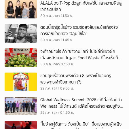
ALALA วง T-Pop ตัวลูก กับแฟชั่น และความฝันสู่
เวทีระดับโลก
30 ก.ค. เวลา 11.50 น.
ตอนนี้เรารู้อะไรบ้าง รวมข้อสงสัยและข้อเท็จจริง
การเสียชีวิตของ ‘ฮลุน โซโล่’
30 ก.ค. เวลา 11.45 น.
จะทำอย่างไร ถ้า ‘ยางามิ ไลท์’ ไปโผล่ที่แผงผัก
เบื้องหลังแคมเปญลด Food Waste ที่ใครเห็นก็
ต้องหันมอง
30 ก.ค. เวลา 07.50 น.
ชวนคุยเรื่องวันพระเดือน 8 เพราะเป็นวันครู
พระพุทธเจ้าจึงเทศนา (?)
29 ก.ค. เวลา 09.50 น.
Global Wellness Summit 2026 เวทีที่สะท้อนว่า
Wellness ไม่ใช่เทรนด์ แต่คือโครงสร้างเศรษฐกิจ
ใหม่ของโลก
29 ก.ค. เวลา 04.50 น.
“ไม่จ้างผู้จัดการ ต้องเป็นเมีย” เมื่อแรงงานผู้หญิง