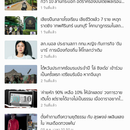
กว่า 10 ล้านกระบอก อัตราครองปืนโดยพลเรือน
สูงที่สุดในภูมิภาค
1 วันที่แล้ว
เสียงปืนกลางโรงเรียน เสียชีวิตแล้ว 7 ราย เหตุก
ราดยิง ‘เทพศิรินทร์ นนทบุรี’ โศกนาฏกรรมในสถาน
ศึกษา ครั้งที่ 2 ในรอบปี
1 วันที่แล้ว
สก.เนอส ประธานสภา กทม.หญิง กับภารกิจ ‘ดัน
บาร์’ การเมืองท้องถิ่น ให้ไกลกว่าเดิม
2 วันที่แล้ว
ไต้หวันประกาศซ้อมรบประจำปี ‘ไล่ ชิงเต๋อ’ เข้าร่วม
เป็นครั้งแรก เตรียมรับมือ หากจีนบุก
2 วันที่แล้ว
‘ค่ายหัก 90% เหลือ 10% ให้นักแสดง’ วงการวาย
เติบโต แต่รายได้อาจไม่เป็นธรรม เมื่อดาราอยากให้มี
‘สัญญามาตรฐาน’
2 วันที่แล้ว
ตั้งคำถามถึงความยุติธรรม กับ สุรพงษ์ เพลินแสง
ใน ‘คนเดือดทวงแค้น’
05 ส.ค. เวลา 10.50 น.