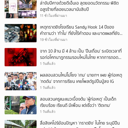
ล่าจับปีศาจด้วยดีเอ็นเอ สุดยอดนวัตกรรม พิชิต
อสูรร้ายที่ลอยนวลมานับสิบปี
11 ชั่วโมงที่ผ่านมา
เหตุกราดยิงโรงเรียน Sandy Hook 14 ปีของ
คำถามว่า ‘ทำไม’ ที่ยังไร้คำตอบ และบาดแผลที่ยัง
ทวงความรับผิดชอบไม่จบ
19 ชั่วโมงที่ผ่านมา
จาก 10 ล้าน มี 4 ล้าน เป็น ‘ปืนเถื่อน’ ระเบิดเวลาที่
รอก่อโศกนาฏกรรมรอบใหม่ในไทย หากการถอดบท
เรียนของรัฐเป็นเพียง ‘ลมปาก’
1 วันที่แล้ว
ผลสอบสวนใหม่ไม่โยง ‘เกม’ นายกฯ เผย ผู้ก่อเหตุ
‘กดดัน’ จากการเรียน เคยโพสต์รูปปืนปู่ลง IG
1 วันที่แล้ว
สอบสวนครูแนะแนวเบื้องต้น ‘ผู้ก่อเหตุ’ เป็นเด็ก
เรียบร้อย เรียนดี มีเพื่อน แต่เชื่อว่า ‘ติดเกม’
1 วันที่แล้ว
สื่อสิงคโปร์ย้อนปัญหา ‘กราดยิง’ ในไทย ระบุมีปืน