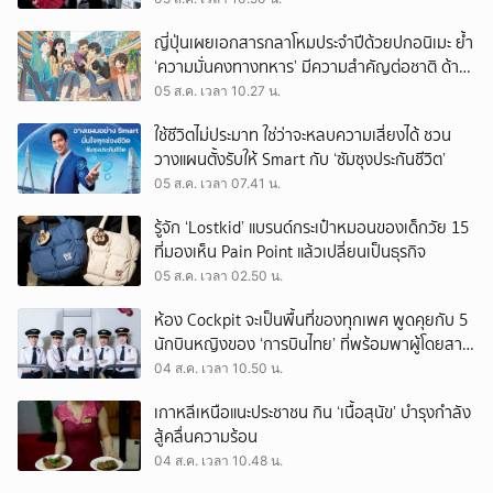
ญี่ปุ่นเผยเอกสารกลาโหมประจำปีด้วยปกอนิเมะ ย้ำ
‘ความมั่นคงทางทหาร’ มีความสำคัญต่อชาติ ด้าน
จีนเตือน ขออย่าซ้ำรอยประวัติศาสตร์
05 ส.ค. เวลา 10.27 น.
ใช้ชีวิตไม่ประมาท ใช่ว่าจะหลบความเสี่ยงได้ ชวน
วางแผนตั้งรับให้ Smart กับ ‘ซัมซุงประกันชีวิต’
05 ส.ค. เวลา 07.41 น.
รู้จัก ‘Lostkid’ แบรนด์กระเป๋าหมอนของเด็กวัย 15
ที่มองเห็น Pain Point แล้วเปลี่ยนเป็นธุรกิจ
05 ส.ค. เวลา 02.50 น.
ห้อง Cockpit จะเป็นพื้นที่ของทุกเพศ พูดคุยกับ 5
นักบินหญิงของ ‘การบินไทย’ ที่พร้อมพาผู้โดยสาร
บินไปทั่วโลก
04 ส.ค. เวลา 10.50 น.
เกาหลีเหนือแนะประชาชน กิน ‘เนื้อสุนัข’ บำรุงกำลัง
สู้คลื่นความร้อน
04 ส.ค. เวลา 10.48 น.