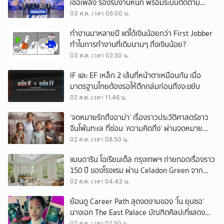
เชื้อเพลิง รองรับงานหนัก พร้อมระบบติดตาม
เครื่องจักรผ่านดาวเทียม
03 ส.ค. เวลา 06.00 น.
ทำงานมาหลายปี แต่ได้เงินน้อยกว่า First Jobber
ทำไมการทำงานที่เดิมนานๆ ถึงเงินน้อย?
03 ส.ค. เวลา 02.50 น.
IF และ EF เหล็ก 2 เส้นที่หน้าตาเหมือนกัน เมื่อ
มาตรฐานไทยต้องรอให้ตึกถล่มก่อนถึงจะขยับ
02 ส.ค. เวลา 11.46 น.
‘จดหมายรักถึงอาม่า’ เรื่องราวประวัติศาสตร์ชาว
จีนโพ้นทะเล ที่ซ่อน ‘ความคิดถึง’ ผ่านจดหมาย
‘โพยก๊วน’
02 ส.ค. เวลา 08.50 น.
แมนดาริน โอเรียนเต็ล กรุงเทพฯ ถ่ายทอดเรื่องราว
150 ปี ของโรงแรม ผ่าน Celadon Green จาก
เครื่องศิลาดล
02 ส.ค. เวลา 04.43 น.
ย้อนดู Career Path สุดงดงามของ ‘โน ยุนซอ’
นางเอก The East Palace บัณฑิตศิลปะที่แสดง
เรื่องไหนก็ปัง
02 ส.ค. เวลา 02.50 น.