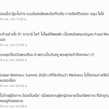
ตอนนี้เรารู้อะไรบ้าง รวมข้อสงสัยและข้อเท็จจริง การเสียชีวิตของ ‘ฮลุน โซโล่’
30 ก.ค. เวลา 11.45 น.
จะทำอย่างไร ถ้า ‘ยางามิ ไลท์’ ไปโผล่ที่แผงผัก เบื้องหลังแคมเปญลด Food Wast
มอง
30 ก.ค. เวลา 07.50 น.
ชวนคุยเรื่องวันพระเดือน 8 เพราะเป็นวันครู พระพุทธเจ้าจึงเทศนา (?)
29 ก.ค. เวลา 09.50 น.
Global Wellness Summit 2026 เวทีที่สะท้อนว่า Wellness ไม่ใช่เทรนด์ แต่คื
ใหม่ของโลก
29 ก.ค. เวลา 04.50 น.
“ไม่จ้างผู้จัดการ ต้องเป็นเมีย” เมื่อแรงงานผู้หญิงกลายเป็นทรัพยากร ที่มักถ
เศรษฐกิจแรงงาน
29 ก.ค. เวลา 02.38 น.