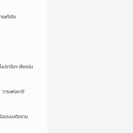
างแท้จริง
ในปราจีนฯ เสี่ยงปน
‘วาระแห่งชาติ’
พร้อมระบบติดตาม