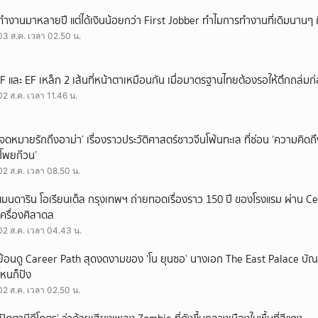
ทำงานมาหลายปี แต่ได้เงินน้อยกว่า First Jobber ทำไมการทำงานที่เดิมนานๆ ถ
03 ส.ค. เวลา 02.50 น.
IF และ EF เหล็ก 2 เส้นที่หน้าตาเหมือนกัน เมื่อมาตรฐานไทยต้องรอให้ตึกถล่มก
02 ส.ค. เวลา 11.46 น.
‘จดหมายรักถึงอาม่า’ เรื่องราวประวัติศาสตร์ชาวจีนโพ้นทะเล ที่ซ่อน ‘ความคิด
‘โพยก๊วน’
02 ส.ค. เวลา 08.50 น.
แมนดาริน โอเรียนเต็ล กรุงเทพฯ ถ่ายทอดเรื่องราว 150 ปี ของโรงแรม ผ่าน 
เครื่องศิลาดล
02 ส.ค. เวลา 04.43 น.
ย้อนดู Career Path สุดงดงามของ ‘โน ยุนซอ’ นางเอก The East Palace บัณฑิ
ไหนก็ปัง
02 ส.ค. เวลา 02.50 น.