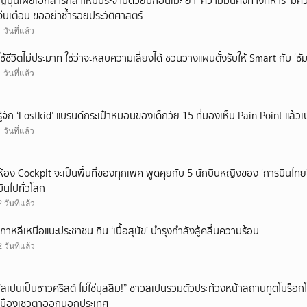
ญี่ปุ่นเผยเอกสารกลาโหมประจำปีด้วยปกอนิเมะ ย้ำ ‘ความมั่นคงทางทหาร’ มีค
จีนเตือน ขออย่าซ้ำรอยประวัติศาสตร์
1 วันที่แล้ว
ใช้ชีวิตไม่ประมาท ใช่ว่าจะหลบความเสี่ยงได้ ชวนวางแผนตั้งรับให้ Smart กับ ‘ซัม
1 วันที่แล้ว
รู้จัก ‘Lostkid’ แบรนด์กระเป๋าหมอนของเด็กวัย 15 ที่มองเห็น Pain Point แล้วเป
1 วันที่แล้ว
ห้อง Cockpit จะเป็นพื้นที่ของทุกเพศ พูดคุยกับ 5 นักบินหญิงของ ‘การบินไทย
บินไปทั่วโลก
2 วันที่แล้ว
เกาหลีเหนือแนะประชาชน กิน ‘เนื้อสุนัข’ บำรุงกำลังสู้คลื่นความร้อน
2 วันที่แล้ว
“สเปนเป็นชาวคริสต์ ไม่ใช่มุสลิม!” ชาวสเปนรวมตัวประท้วงหน้าสถานทูตโมร็อกโ
เมืองเซวตาออกนอกประเทศ