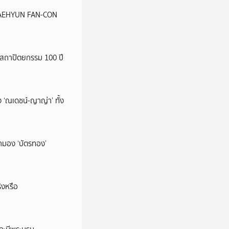
น JAEHYUN FAN-CON
สถาปัตยกรรม 100 ปี
 ‘ณเดชน์-ญาญ่า’ ทั้ง
มามอง ‘บัตรทอง’
ิงหรือ