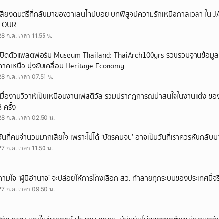
เสียงดนตรีที่กลับมาของวาเลนไทน์บอย บทพิสูจน์ความรักเหนือกาลเวลา ใ
TOUR
28 ก.ค. เวลา 11.55 น.
เปิดตัวแพลตฟอร์ม Museum Thailand: ThaiArch100yrs รวบรวมฐานข้อมูล
ภาคเหนือ มุ่งขับเคลื่อน Heritage Economy
28 ก.ค. เวลา 07.51 น.
เมื่องานวิวาห์เป็นเหมือนงานเฟสติวัล รวมปรากฏการณ์น่าสนใจในงานแต่ง ของ
3 ครั้ง
28 ก.ค. เวลา 02.50 น.
วันที่คนจำนวนมากเสียใจ เพราะไม่ได้ ‘บัตรคนจน’ อาจเป็นวันที่เราควรหันกลับ
27 ก.ค. เวลา 11.50 น.
ถามใจ ‘ผู้มีอำนาจ’ จะปล่อยให้การโกงเลือก สว. ทำลายทุกระบบของประเทศนี้จร
27 ก.ค. เวลา 09.50 น.