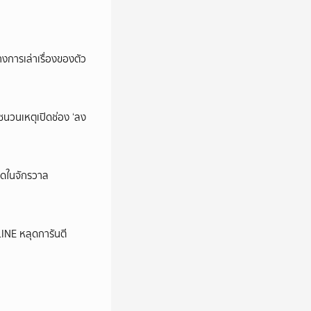
การเล่าเรื่องของตัว
นชนวนเหตุเปิดช่อง ‘ลง
ุดในจักรวาล
LINE หลุดการันตี