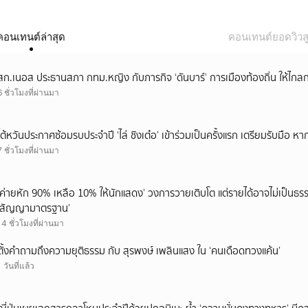
คอนเทนต์ล่าสุด
คอนเทนต์ยอดวิวสู
สก.เนอส ประธานสภา กทม.หญิง กับภารกิจ ‘ดันบาร์’ การเมืองท้องถิ่น ให้ไกลก
6 ชั่วโมงที่ผ่านมา
ไต้หวันประกาศซ้อมรบประจำปี ‘ไล่ ชิงเต๋อ’ เข้าร่วมเป็นครั้งแรก เตรียมรับมือ หา
7 ชั่วโมงที่ผ่านมา
‘ค่ายหัก 90% เหลือ 10% ให้นักแสดง’ วงการวายเติบโต แต่รายได้อาจไม่เป็นธรร
‘สัญญามาตรฐาน’
14 ชั่วโมงที่ผ่านมา
ตั้งคำถามถึงความยุติธรรม กับ สุรพงษ์ เพลินแสง ใน ‘คนเดือดทวงแค้น’
1 วันที่แล้ว