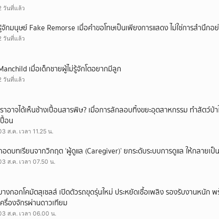
2 วันที่แล้ว
รู้จักมนุษย์ Fake Remorse เมื่อคำขอโทษเป็นเพียงการแสดง ไม่ใช่การสำนึกอย่
2 วันที่แล้ว
Manchild เมื่อเด็กชายผู้ไม่รู้จักโตอยากมีลูก
2 วันที่แล้ว
เราอาจได้เห็นช้างเปื้อนสารพิษ? เมื่อการลักลอบทิ้งขยะอุตสาหกรรม ทำสัตว์ป่า
เปื้อน
03 ส.ค. เวลา 11.25 น.
ถอดบทเรียนจากวิกฤต ‘ผู้ดูแล (Caregiver)’ ยกระดับระบบการดูแล ให้กลายเป็น 
03 ส.ค. เวลา 07.50 น.
บางกอกโคมัตสุเซลส์ เปิดตัวรถขุดรุ่นใหม่ ประหยัดเชื้อเพลิง รองรับงานหนัก 
เครื่องจักรผ่านดาวเทียม
03 ส.ค. เวลา 06.00 น.