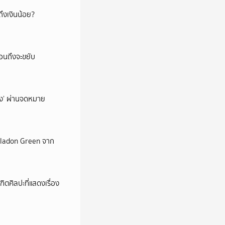
ึงเงินน้อย?
่อนถึงจะขยับ
ถึง’ ผ่านจดหมาย
Celadon Green จาก
ตศิลปะที่แสดงเรื่อง