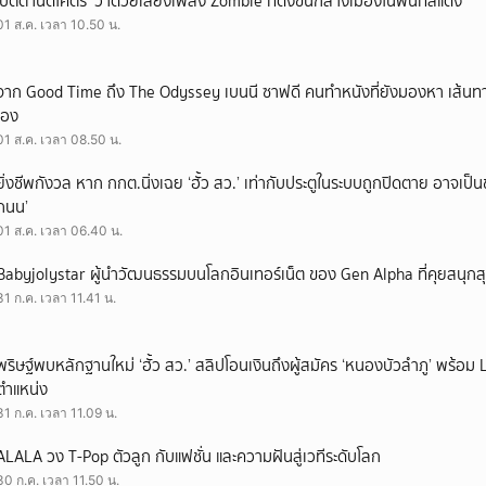
‘ปัตตานีดีโคตร’ ว่าด้วยเสียงเพลง Zombie ที่ดังขึ้นกลางเมืองในพื้นที่สีแดง
01 ส.ค. เวลา 10.50 น.
จาก Good Time ถึง The Odyssey เบนนี ซาฟดี คนทำหนังที่ยังมองหา เส้นทาง
เอง
01 ส.ค. เวลา 08.50 น.
ยิ่งชีพกังวล หาก กกต.นิ่งเฉย ‘ฮั้ว สว.’ เท่ากับประตูในระบบถูกปิดตาย อาจเป็
ถนน’
01 ส.ค. เวลา 06.40 น.
Babyjolystar ผู้นำวัฒนธรรมบนโลกอินเทอร์เน็ต ของ Gen Alpha ที่คุยสนุกส
31 ก.ค. เวลา 11.41 น.
พริษฐ์พบหลักฐานใหม่ ‘ฮั้ว สว.’ สลิปโอนเงินถึงผู้สมัคร ‘หนองบัวลำภู’ พร้อม 
ตำแหน่ง
31 ก.ค. เวลา 11.09 น.
ALALA วง T-Pop ตัวลูก กับแฟชั่น และความฝันสู่เวทีระดับโลก
30 ก.ค. เวลา 11.50 น.