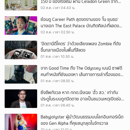
150 ปี ของโรงแรม ผ่าน Celadon Green จาก
เครื่องศิลาดล
02 ส.ค. เวลา 04.43 น.
ย้อนดู Career Path สุดงดงามของ ‘โน ยุนซอ’
นางเอก The East Palace บัณฑิตศิลปะที่แสดง
เรื่องไหนก็ปัง
02 ส.ค. เวลา 02.50 น.
‘ปัตตานีดีโคตร’ ว่าด้วยเสียงเพลง Zombie ที่ดัง
ขึ้นกลางเมืองในพื้นที่สีแดง
01 ส.ค. เวลา 10.50 น.
จาก Good Time ถึง The Odyssey เบนนี ซาฟดี
คนทำหนังที่ยังมองหา เส้นทางการเล่าเรื่องของตัว
เอง
01 ส.ค. เวลา 08.50 น.
ยิ่งชีพกังวล หาก กกต.นิ่งเฉย ‘ฮั้ว สว.’ เท่ากับ
ประตูในระบบถูกปิดตาย อาจเป็นชนวนเหตุเปิดช่อง
‘ลงถนน’
01 ส.ค. เวลา 06.40 น.
Babyjolystar ผู้นำวัฒนธรรมบนโลกอินเทอร์เน็ต
ของ Gen Alpha ที่คุยสนุกสุดในจักรวาล
31 ก.ค. เวลา 11.41 น.