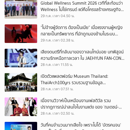
Global Wellness Summit 2026 เวทีที่สะท้อนว่า
Wellness ไม่ใช่เทรนด์ แต่คือโครงสร้างเศรษฐกิจ
ใหม่ของโลก
29 ก.ค. เวลา 04.50 น.
“ไม่จ้างผู้จัดการ ต้องเป็นเมีย” เมื่อแรงงานผู้หญิง
กลายเป็นทรัพยากร ที่มักถูกมองข้ามในระบบ
เศรษฐกิจแรงงาน
29 ก.ค. เวลา 02.38 น.
เสียงดนตรีที่กลับมาของวาเลนไทน์บอย บทพิสูจน์
ความรักเหนือกาลเวลา ใน JAEHYUN FAN-CON
TOUR
28 ก.ค. เวลา 11.55 น.
เปิดตัวแพลตฟอร์ม Museum Thailand:
ThaiArch100yrs รวบรวมฐานข้อมูล
สถาปัตยกรรม 100 ปีภาคเหนือ มุ่งขับเคลื่อน
28 ก.ค. เวลา 07.51 น.
Heritage Economy
เมื่องานวิวาห์เป็นเหมือนงานเฟสติวัล รวม
ปรากฏการณ์น่าสนใจในงานแต่ง ของ ‘ณเดชน์-
ญาญ่า’ ทั้ง 3 ครั้ง
28 ก.ค. เวลา 02.50 น.
วันที่คนจำนวนมากเสียใจ เพราะไม่ได้ ‘บัตรคนจน’