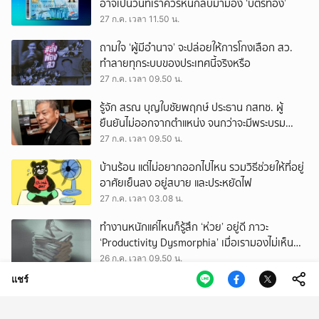
อาจเป็นวันที่เราควรหันกลับมามอง ‘บัตรทอง’
27 ก.ค. เวลา 11.50 น.
ถามใจ ‘ผู้มีอำนาจ’ จะปล่อยให้การโกงเลือก สว.
ทำลายทุกระบบของประเทศนี้จริงหรือ
27 ก.ค. เวลา 09.50 น.
รู้จัก สรณ บุญใบชัยพฤกษ์ ประธาน กสทช. ผู้
ยืนยันไม่ออกจากตำแหน่ง จนกว่าจะมีพระบรม
ราชโองการโปรดเกล้าฯ
27 ก.ค. เวลา 09.50 น.
บ้านร้อน แต่ไม่อยากออกไปไหน รวมวิธีช่วยให้ที่อยู่
อาศัยเย็นลง อยู่สบาย และประหยัดไฟ
27 ก.ค. เวลา 03.08 น.
ทำงานหนักแค่ไหนก็รู้สึก ‘ห่วย’ อยู่ดี ภาวะ
‘Productivity Dysmorphia’ เมื่อเรามองไม่เห็น
ความสำเร็จของตัวเอง
26 ก.ค. เวลา 09.50 น.
แชร์
lululemon TRAINING GROUND นำ ‘Amotti’
พร้อมเหล่าเทรนเนอร์ชั้นนำ จุดประกายให้คนรัก
สุขภาพ ผ่านแนวคิด ‘Yet’
26 ก.ค. เวลา 05.50 น.