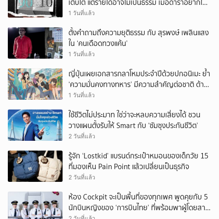
เติบโต แต่รายได้อาจไม่เป็นธรรม เมื่อดาราอยากให้มี
‘สัญญามาตรฐาน’
1 วันที่แล้ว
ตั้งคำถามถึงความยุติธรรม กับ สุรพงษ์ เพลินแสง
ใน ‘คนเดือดทวงแค้น’
1 วันที่แล้ว
ญี่ปุ่นเผยเอกสารกลาโหมประจำปีด้วยปกอนิเมะ ย้ำ
‘ความมั่นคงทางทหาร’ มีความสำคัญต่อชาติ ด้าน
จีนเตือน ขออย่าซ้ำรอยประวัติศาสตร์
1 วันที่แล้ว
ใช้ชีวิตไม่ประมาท ใช่ว่าจะหลบความเสี่ยงได้ ชวน
วางแผนตั้งรับให้ Smart กับ ‘ซัมซุงประกันชีวิต’
2 วันที่แล้ว
รู้จัก ‘Lostkid’ แบรนด์กระเป๋าหมอนของเด็กวัย 15
ที่มองเห็น Pain Point แล้วเปลี่ยนเป็นธุรกิจ
2 วันที่แล้ว
ห้อง Cockpit จะเป็นพื้นที่ของทุกเพศ พูดคุยกับ 5
นักบินหญิงของ ‘การบินไทย’ ที่พร้อมพาผู้โดยสาร
บินไปทั่วโลก
2 วันที่แล้ว