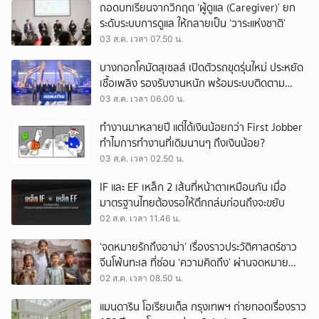
ถอดบทเรียนจากวิกฤต ‘ผู้ดูแล (Caregiver)’ ยก
ระดับระบบการดูแล ให้กลายเป็น ‘วาระแห่งชาติ’
03 ส.ค. เวลา 07.50 น.
บางกอกโคมัตสุเซลส์ เปิดตัวรถขุดรุ่นใหม่ ประหยัด
เชื้อเพลิง รองรับงานหนัก พร้อมระบบติดตาม
เครื่องจักรผ่านดาวเทียม
03 ส.ค. เวลา 06.00 น.
ทำงานมาหลายปี แต่ได้เงินน้อยกว่า First Jobber
ทำไมการทำงานที่เดิมนานๆ ถึงเงินน้อย?
03 ส.ค. เวลา 02.50 น.
IF และ EF เหล็ก 2 เส้นที่หน้าตาเหมือนกัน เมื่อ
มาตรฐานไทยต้องรอให้ตึกถล่มก่อนถึงจะขยับ
02 ส.ค. เวลา 11.46 น.
‘จดหมายรักถึงอาม่า’ เรื่องราวประวัติศาสตร์ชาว
จีนโพ้นทะเล ที่ซ่อน ‘ความคิดถึง’ ผ่านจดหมาย
‘โพยก๊วน’
02 ส.ค. เวลา 08.50 น.
แมนดาริน โอเรียนเต็ล กรุงเทพฯ ถ่ายทอดเรื่องราว