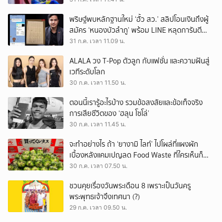
พริษฐ์พบหลักฐานใหม่ ‘ฮั้ว สว.’ สลิปโอนเงินถึงผู้
สมัคร ‘หนองบัวลำภู’ พร้อม LINE หลุดการันตี
ตำแหน่ง
31 ก.ค. เวลา 11.09 น.
ALALA วง T-Pop ตัวลูก กับแฟชั่น และความฝันสู่
เวทีระดับโลก
30 ก.ค. เวลา 11.50 น.
ตอนนี้เรารู้อะไรบ้าง รวมข้อสงสัยและข้อเท็จจริง
การเสียชีวิตของ ‘ฮลุน โซโล่’
30 ก.ค. เวลา 11.45 น.
จะทำอย่างไร ถ้า ‘ยางามิ ไลท์’ ไปโผล่ที่แผงผัก
เบื้องหลังแคมเปญลด Food Waste ที่ใครเห็นก็
ต้องหันมอง
30 ก.ค. เวลา 07.50 น.
ชวนคุยเรื่องวันพระเดือน 8 เพราะเป็นวันครู
พระพุทธเจ้าจึงเทศนา (?)
29 ก.ค. เวลา 09.50 น.