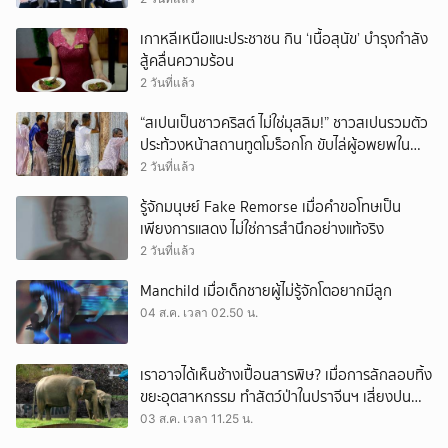
เกาหลีเหนือแนะประชาชน กิน ‘เนื้อสุนัข’ บำรุงกำลัง
สู้คลื่นความร้อน
2 วันที่แล้ว
“สเปนเป็นชาวคริสต์ ไม่ใช่มุสลิม!” ชาวสเปนรวมตัว
ประท้วงหน้าสถานทูตโมร็อกโก ขับไล่ผู้อพยพใน
เมืองเซวตาออกนอกประเทศ
2 วันที่แล้ว
รู้จักมนุษย์ Fake Remorse เมื่อคำขอโทษเป็น
เพียงการแสดง ไม่ใช่การสำนึกอย่างแท้จริง
2 วันที่แล้ว
Manchild เมื่อเด็กชายผู้ไม่รู้จักโตอยากมีลูก
04 ส.ค. เวลา 02.50 น.
เราอาจได้เห็นช้างเปื้อนสารพิษ? เมื่อการลักลอบทิ้ง
ขยะอุตสาหกรรม ทำสัตว์ป่าในปราจีนฯ เสี่ยงปน
เปื้อน
03 ส.ค. เวลา 11.25 น.