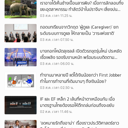
เราอาจได้เห็นช้างเปื้อนสารพิษ? เมื่อการลักลอบทิ้ง
ขยะอุตสาหกรรม ทำสัตว์ป่าในปราจีนฯ เสี่ยงปน
เปื้อน
03 ส.ค. เวลา 11.25 น.
ถอดบทเรียนจากวิกฤต ‘ผู้ดูแล (Caregiver)’ ยก
ระดับระบบการดูแล ให้กลายเป็น ‘วาระแห่งชาติ’
03 ส.ค. เวลา 07.50 น.
บางกอกโคมัตสุเซลส์ เปิดตัวรถขุดรุ่นใหม่ ประหยัด
เชื้อเพลิง รองรับงานหนัก พร้อมระบบติดตาม
เครื่องจักรผ่านดาวเทียม
03 ส.ค. เวลา 06.00 น.
ทำงานมาหลายปี แต่ได้เงินน้อยกว่า First Jobber
ทำไมการทำงานที่เดิมนานๆ ถึงเงินน้อย?
03 ส.ค. เวลา 02.50 น.
IF และ EF เหล็ก 2 เส้นที่หน้าตาเหมือนกัน เมื่อ
มาตรฐานไทยต้องรอให้ตึกถล่มก่อนถึงจะขยับ
02 ส.ค. เวลา 11.46 น.
‘จดหมายรักถึงอาม่า’ เรื่องราวประวัติศาสตร์ชาว