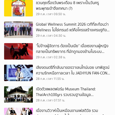
ชวนคุยเรื่องวันพระเดือน 8 เพราะเป็นวันครู
พระพุทธเจ้าจึงเทศนา (?)
29 ก.ค. เวลา 09.50 น.
Global Wellness Summit 2026 เวทีที่สะท้อนว่า
Wellness ไม่ใช่เทรนด์ แต่คือโครงสร้างเศรษฐกิจ
ใหม่ของโลก
29 ก.ค. เวลา 04.50 น.
“ไม่จ้างผู้จัดการ ต้องเป็นเมีย” เมื่อแรงงานผู้หญิง
กลายเป็นทรัพยากร ที่มักถูกมองข้ามในระบบ
เศรษฐกิจแรงงาน
29 ก.ค. เวลา 02.38 น.
เสียงดนตรีที่กลับมาของวาเลนไทน์บอย บทพิสูจน์
ความรักเหนือกาลเวลา ใน JAEHYUN FAN-CON
TOUR
28 ก.ค. เวลา 11.55 น.
เปิดตัวแพลตฟอร์ม Museum Thailand:
ThaiArch100yrs รวบรวมฐานข้อมูล
สถาปัตยกรรม 100 ปีภาคเหนือ มุ่งขับเคลื่อน
28 ก.ค. เวลา 07.51 น.
Heritage Economy
เมื่องานวิวาห์เป็นเหมือนงานเฟสติวัล รวม