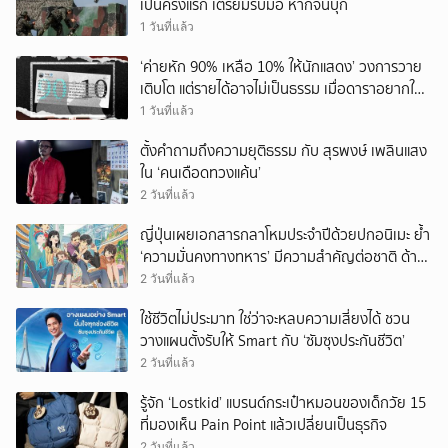
เป็นครั้งแรก เตรียมรับมือ หากจีนบุก
1 วันที่แล้ว
‘ค่ายหัก 90% เหลือ 10% ให้นักแสดง’ วงการวาย
เติบโต แต่รายได้อาจไม่เป็นธรรม เมื่อดาราอยากให้มี
‘สัญญามาตรฐาน’
1 วันที่แล้ว
ตั้งคำถามถึงความยุติธรรม กับ สุรพงษ์ เพลินแสง
ใน ‘คนเดือดทวงแค้น’
2 วันที่แล้ว
ญี่ปุ่นเผยเอกสารกลาโหมประจำปีด้วยปกอนิเมะ ย้ำ
‘ความมั่นคงทางทหาร’ มีความสำคัญต่อชาติ ด้าน
จีนเตือน ขออย่าซ้ำรอยประวัติศาสตร์
2 วันที่แล้ว
ใช้ชีวิตไม่ประมาท ใช่ว่าจะหลบความเสี่ยงได้ ชวน
วางแผนตั้งรับให้ Smart กับ ‘ซัมซุงประกันชีวิต’
2 วันที่แล้ว
รู้จัก ‘Lostkid’ แบรนด์กระเป๋าหมอนของเด็กวัย 15
ที่มองเห็น Pain Point แล้วเปลี่ยนเป็นธุรกิจ
2 วันที่แล้ว