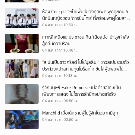
ห้อง Cockpit จะเป็นพื้นที่ของทุกเพศ พูดคุยกับ 5
นักบินหญิงของ ‘การบินไทย’ ที่พร้อมพาผู้โดยสาร
บินไปทั่วโลก
04 ส.ค. เวลา 10.50 น.
เกาหลีเหนือแนะประชาชน กิน ‘เนื้อสุนัข’ บำรุงกำลัง
สู้คลื่นความร้อน
04 ส.ค. เวลา 10.48 น.
“สเปนเป็นชาวคริสต์ ไม่ใช่มุสลิม!” ชาวสเปนรวมตัว
ประท้วงหน้าสถานทูตโมร็อกโก ขับไล่ผู้อพยพใน
เมืองเซวตาออกนอกประเทศ
04 ส.ค. เวลา 10.13 น.
รู้จักมนุษย์ Fake Remorse เมื่อคำขอโทษเป็น
เพียงการแสดง ไม่ใช่การสำนึกอย่างแท้จริง
04 ส.ค. เวลา 09.50 น.
Manchild เมื่อเด็กชายผู้ไม่รู้จักโตอยากมีลูก
04 ส.ค. เวลา 02.50 น.