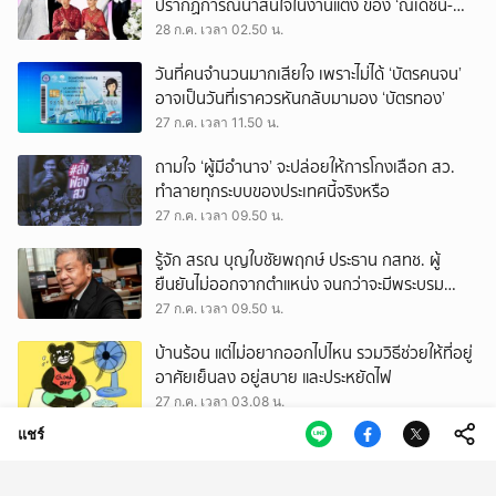
ปรากฏการณ์น่าสนใจในงานแต่ง ของ ‘ณเดชน์-
ญาญ่า’ ทั้ง 3 ครั้ง
28 ก.ค. เวลา 02.50 น.
วันที่คนจำนวนมากเสียใจ เพราะไม่ได้ ‘บัตรคนจน’
อาจเป็นวันที่เราควรหันกลับมามอง ‘บัตรทอง’
27 ก.ค. เวลา 11.50 น.
ถามใจ ‘ผู้มีอำนาจ’ จะปล่อยให้การโกงเลือก สว.
ทำลายทุกระบบของประเทศนี้จริงหรือ
27 ก.ค. เวลา 09.50 น.
รู้จัก สรณ บุญใบชัยพฤกษ์ ประธาน กสทช. ผู้
ยืนยันไม่ออกจากตำแหน่ง จนกว่าจะมีพระบรม
ราชโองการโปรดเกล้าฯ
27 ก.ค. เวลา 09.50 น.
บ้านร้อน แต่ไม่อยากออกไปไหน รวมวิธีช่วยให้ที่อยู่
อาศัยเย็นลง อยู่สบาย และประหยัดไฟ
27 ก.ค. เวลา 03.08 น.
แชร์
ทำงานหนักแค่ไหนก็รู้สึก ‘ห่วย’ อยู่ดี ภาวะ
‘Productivity Dysmorphia’ เมื่อเรามองไม่เห็น
ความสำเร็จของตัวเอง
26 ก.ค. เวลา 09.50 น.