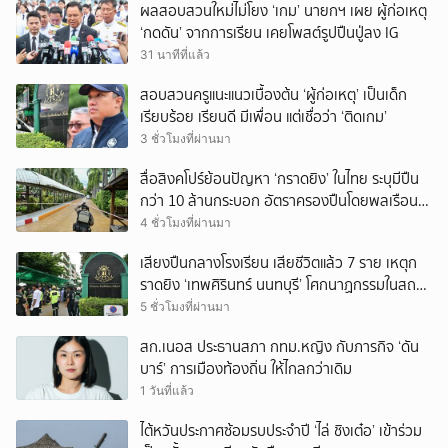
ผลสอบสวนใหม่ไม่โยง ‘เกม’ นายกฯ เผย ผู้ก่อเหตุ
‘กดดัน’ จากการเรียน เคยโพสต์รูปปืนปู่ลง IG
31 นาทีที่แล้ว
สอบสวนครูแนะแนวเบื้องต้น ‘ผู้ก่อเหตุ’ เป็นเด็ก
เรียบร้อย เรียนดี มีเพื่อน แต่เชื่อว่า ‘ติดเกม’
3 ชั่วโมงที่ผ่านมา
สื่อสิงคโปร์ย้อนปัญหา ‘กราดยิง’ ในไทย ระบุมีปืน
กว่า 10 ล้านกระบอก อัตราครองปืนโดยพลเรือน
สูงที่สุดในภูมิภาค
4 ชั่วโมงที่ผ่านมา
เสียงปืนกลางโรงเรียน เสียชีวิตแล้ว 7 ราย เหตุก
ราดยิง ‘เทพศิรินทร์ นนทบุรี’ โศกนาฏกรรมในสถาน
ศึกษา ครั้งที่ 2 ในรอบปี
5 ชั่วโมงที่ผ่านมา
สก.เนอส ประธานสภา กทม.หญิง กับภารกิจ ‘ดัน
บาร์’ การเมืองท้องถิ่น ให้ไกลกว่าเดิม
1 วันที่แล้ว
ไต้หวันประกาศซ้อมรบประจำปี ‘ไล่ ชิงเต๋อ’ เข้าร่วม