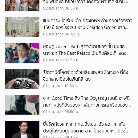
จีนโพ้นทะเล ที่ซ่อน ‘ความคิดถึง’ ผ่านจดหมาย
‘โพยก๊วน’
02 ส.ค. เวลา 08.50 น.
แมนดาริน โอเรียนเต็ล กรุงเทพฯ ถ่ายทอดเรื่องราว
150 ปี ของโรงแรม ผ่าน Celadon Green จาก
เครื่องศิลาดล
02 ส.ค. เวลา 04.43 น.
ย้อนดู Career Path สุดงดงามของ ‘โน ยุนซอ’
นางเอก The East Palace บัณฑิตศิลปะที่แสดง
เรื่องไหนก็ปัง
02 ส.ค. เวลา 02.50 น.
‘ปัตตานีดีโคตร’ ว่าด้วยเสียงเพลง Zombie ที่ดัง
ขึ้นกลางเมืองในพื้นที่สีแดง
01 ส.ค. เวลา 10.50 น.
จาก Good Time ถึง The Odyssey เบนนี ซาฟดี
คนทำหนังที่ยังมองหา เส้นทางการเล่าเรื่องของตัว
เอง
01 ส.ค. เวลา 08.50 น.
ยิ่งชีพกังวล หาก กกต.นิ่งเฉย ‘ฮั้ว สว.’ เท่ากับ
ประตูในระบบถูกปิดตาย อาจเป็นชนวนเหตุเปิดช่อง
‘ลงถนน’
01 ส.ค. เวลา 06.40 น.