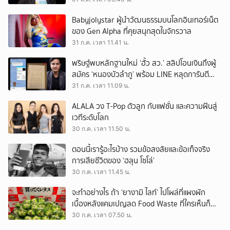
Babyjolystar ผู้นำวัฒนธรรมบนโลกอินเทอร์เน็ต
ของ Gen Alpha ที่คุยสนุกสุดในจักรวาล
31 ก.ค. เวลา 11.41 น.
พริษฐ์พบหลักฐานใหม่ ‘ฮั้ว สว.’ สลิปโอนเงินถึงผู้
สมัคร ‘หนองบัวลำภู’ พร้อม LINE หลุดการันตี
ตำแหน่ง
31 ก.ค. เวลา 11.09 น.
ALALA วง T-Pop ตัวลูก กับแฟชั่น และความฝันสู่
เวทีระดับโลก
30 ก.ค. เวลา 11.50 น.
ตอนนี้เรารู้อะไรบ้าง รวมข้อสงสัยและข้อเท็จจริง
การเสียชีวิตของ ‘ฮลุน โซโล่’
30 ก.ค. เวลา 11.45 น.
จะทำอย่างไร ถ้า ‘ยางามิ ไลท์’ ไปโผล่ที่แผงผัก
เบื้องหลังแคมเปญลด Food Waste ที่ใครเห็นก็
ต้องหันมอง
30 ก.ค. เวลา 07.50 น.