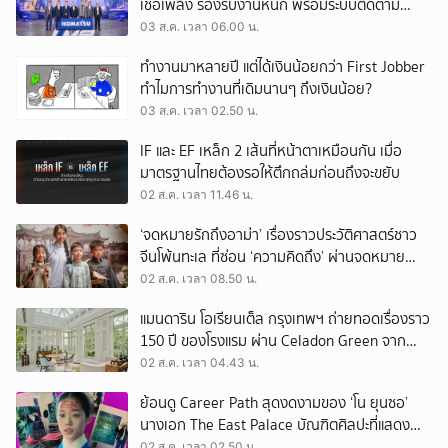
เชื้อเพลิง รองรับงานหนัก พร้อมระบบติดตาม
เครื่องจักรผ่านดาวเทียม
03 ส.ค. เวลา 06.00 น.
ทำงานมาหลายปี แต่ได้เงินน้อยกว่า First Jobber
ทำไมการทำงานที่เดิมนานๆ ถึงเงินน้อย?
03 ส.ค. เวลา 02.50 น.
IF และ EF เหล็ก 2 เส้นที่หน้าตาเหมือนกัน เมื่อ
มาตรฐานไทยต้องรอให้ตึกถล่มก่อนถึงจะขยับ
02 ส.ค. เวลา 11.46 น.
‘จดหมายรักถึงอาม่า’ เรื่องราวประวัติศาสตร์ชาว
จีนโพ้นทะเล ที่ซ่อน ‘ความคิดถึง’ ผ่านจดหมาย
‘โพยก๊วน’
02 ส.ค. เวลา 08.50 น.
แมนดาริน โอเรียนเต็ล กรุงเทพฯ ถ่ายทอดเรื่องราว
150 ปี ของโรงแรม ผ่าน Celadon Green จาก
เครื่องศิลาดล
02 ส.ค. เวลา 04.43 น.
ย้อนดู Career Path สุดงดงามของ ‘โน ยุนซอ’
นางเอก The East Palace บัณฑิตศิลปะที่แสดง
เรื่องไหนก็ปัง
02 ส.ค. เวลา 02.50 น.