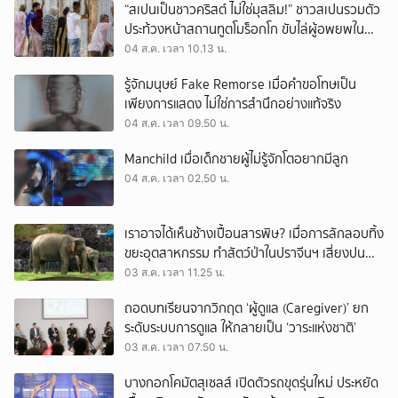
“สเปนเป็นชาวคริสต์ ไม่ใช่มุสลิม!” ชาวสเปนรวมตัว
ประท้วงหน้าสถานทูตโมร็อกโก ขับไล่ผู้อพยพใน
เมืองเซวตาออกนอกประเทศ
04 ส.ค. เวลา 10.13 น.
รู้จักมนุษย์ Fake Remorse เมื่อคำขอโทษเป็น
เพียงการแสดง ไม่ใช่การสำนึกอย่างแท้จริง
04 ส.ค. เวลา 09.50 น.
Manchild เมื่อเด็กชายผู้ไม่รู้จักโตอยากมีลูก
04 ส.ค. เวลา 02.50 น.
เราอาจได้เห็นช้างเปื้อนสารพิษ? เมื่อการลักลอบทิ้ง
ขยะอุตสาหกรรม ทำสัตว์ป่าในปราจีนฯ เสี่ยงปน
เปื้อน
03 ส.ค. เวลา 11.25 น.
ถอดบทเรียนจากวิกฤต ‘ผู้ดูแล (Caregiver)’ ยก
ระดับระบบการดูแล ให้กลายเป็น ‘วาระแห่งชาติ’
03 ส.ค. เวลา 07.50 น.
บางกอกโคมัตสุเซลส์ เปิดตัวรถขุดรุ่นใหม่ ประหยัด