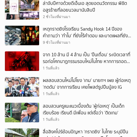
ล่าจับปีศาจด้วยดีเอ็นเอ สุดยอดนวัตกรรม พิชิต
อสูรร้ายที่ลอยนวลมานับสิบปี
2 ชั่วโมงที่ผ่านมา
เหตุกราดยิงโรงเรียน Sandy Hook 14 ปีของ
คำถามว่า ‘ทำไม’ ที่ยังไร้คำตอบ และบาดแผลที่ยัง
ทวงความรับผิดชอบไม่จบ
9 ชั่วโมงที่ผ่านมา
จาก 10 ล้าน มี 4 ล้าน เป็น ‘ปืนเถื่อน’ ระเบิดเวลาที่
รอก่อโศกนาฏกรรมรอบใหม่ในไทย หากการถอดบท
เรียนของรัฐเป็นเพียง ‘ลมปาก’
1 วันที่แล้ว
ผลสอบสวนใหม่ไม่โยง ‘เกม’ นายกฯ เผย ผู้ก่อเหตุ
‘กดดัน’ จากการเรียน เคยโพสต์รูปปืนปู่ลง IG
1 วันที่แล้ว
สอบสวนครูแนะแนวเบื้องต้น ‘ผู้ก่อเหตุ’ เป็นเด็ก
เรียบร้อย เรียนดี มีเพื่อน แต่เชื่อว่า ‘ติดเกม’
1 วันที่แล้ว
สื่อสิงคโปร์ย้อนปัญหา ‘กราดยิง’ ในไทย ระบุมีปืน