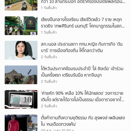
กว่า 10 ล้านกระบอก อัตราครองปืนโดยพลเรือน
สูงที่สุดในภูมิภาค
1 วันที่แล้ว
เสียงปืนกลางโรงเรียน เสียชีวิตแล้ว 7 ราย เหตุก
ราดยิง ‘เทพศิรินทร์ นนทบุรี’ โศกนาฏกรรมในสถาน
ศึกษา ครั้งที่ 2 ในรอบปี
1 วันที่แล้ว
สก.เนอส ประธานสภา กทม.หญิง กับภารกิจ ‘ดัน
บาร์’ การเมืองท้องถิ่น ให้ไกลกว่าเดิม
2 วันที่แล้ว
ไต้หวันประกาศซ้อมรบประจำปี ‘ไล่ ชิงเต๋อ’ เข้าร่วม
เป็นครั้งแรก เตรียมรับมือ หากจีนบุก
2 วันที่แล้ว
‘ค่ายหัก 90% เหลือ 10% ให้นักแสดง’ วงการวาย
เติบโต แต่รายได้อาจไม่เป็นธรรม เมื่อดาราอยากให้มี
‘สัญญามาตรฐาน’
2 วันที่แล้ว
ตั้งคำถามถึงความยุติธรรม กับ สุรพงษ์ เพลินแสง
ใน ‘คนเดือดทวงแค้น’
05 ส.ค. เวลา 10.50 น.