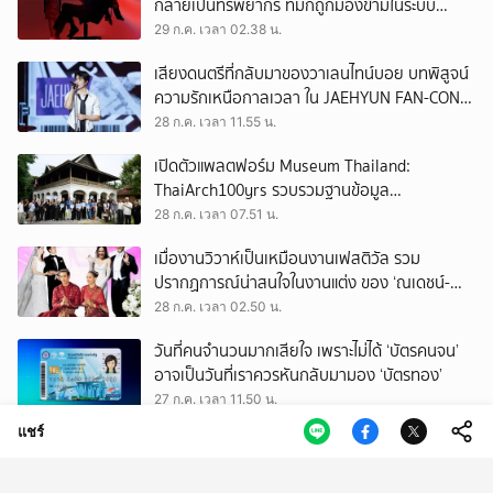
กลายเป็นทรัพยากร ที่มักถูกมองข้ามในระบบ
เศรษฐกิจแรงงาน
29 ก.ค. เวลา 02.38 น.
เสียงดนตรีที่กลับมาของวาเลนไทน์บอย บทพิสูจน์
ความรักเหนือกาลเวลา ใน JAEHYUN FAN-CON
TOUR
28 ก.ค. เวลา 11.55 น.
เปิดตัวแพลตฟอร์ม Museum Thailand:
ThaiArch100yrs รวบรวมฐานข้อมูล
สถาปัตยกรรม 100 ปีภาคเหนือ มุ่งขับเคลื่อน
28 ก.ค. เวลา 07.51 น.
Heritage Economy
เมื่องานวิวาห์เป็นเหมือนงานเฟสติวัล รวม
ปรากฏการณ์น่าสนใจในงานแต่ง ของ ‘ณเดชน์-
ญาญ่า’ ทั้ง 3 ครั้ง
28 ก.ค. เวลา 02.50 น.
วันที่คนจำนวนมากเสียใจ เพราะไม่ได้ ‘บัตรคนจน’
อาจเป็นวันที่เราควรหันกลับมามอง ‘บัตรทอง’
27 ก.ค. เวลา 11.50 น.
แชร์
ถามใจ ‘ผู้มีอำนาจ’ จะปล่อยให้การโกงเลือก สว.
ทำลายทุกระบบของประเทศนี้จริงหรือ
27 ก.ค. เวลา 09.50 น.