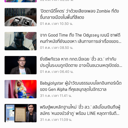
‘ปัตตานีดีโคตร’ ว่าด้วยเสียงเพลง Zombie ที่ดัง
ขึ้นกลางเมืองในพื้นที่สีแดง
01 ส.ค. เวลา 10.50 น.
จาก Good Time ถึง The Odyssey เบนนี ซาฟดี
คนทำหนังที่ยังมองหา เส้นทางการเล่าเรื่องของตัว
เอง
01 ส.ค. เวลา 08.50 น.
ยิ่งชีพกังวล หาก กกต.นิ่งเฉย ‘ฮั้ว สว.’ เท่ากับ
ประตูในระบบถูกปิดตาย อาจเป็นชนวนเหตุเปิดช่อง
‘ลงถนน’
01 ส.ค. เวลา 06.40 น.
Babyjolystar ผู้นำวัฒนธรรมบนโลกอินเทอร์เน็ต
ของ Gen Alpha ที่คุยสนุกสุดในจักรวาล
31 ก.ค. เวลา 11.41 น.
พริษฐ์พบหลักฐานใหม่ ‘ฮั้ว สว.’ สลิปโอนเงินถึงผู้
สมัคร ‘หนองบัวลำภู’ พร้อม LINE หลุดการันตี
ตำแหน่ง
31 ก.ค. เวลา 11.09 น.