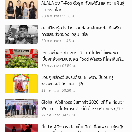
ALALA วง T-Pop ตัวลูก กับแฟชั่น และความฝันสู่
เวทีระดับโลก
30 ก.ค. เวลา 11.50 น.
ตอนนี้เรารู้อะไรบ้าง รวมข้อสงสัยและข้อเท็จจริง
การเสียชีวิตของ ‘ฮลุน โซโล่’
30 ก.ค. เวลา 11.45 น.
จะทำอย่างไร ถ้า ‘ยางามิ ไลท์’ ไปโผล่ที่แผงผัก
เบื้องหลังแคมเปญลด Food Waste ที่ใครเห็นก็
ต้องหันมอง
30 ก.ค. เวลา 07.50 น.
ชวนคุยเรื่องวันพระเดือน 8 เพราะเป็นวันครู
พระพุทธเจ้าจึงเทศนา (?)
29 ก.ค. เวลา 09.50 น.
Global Wellness Summit 2026 เวทีที่สะท้อนว่า
Wellness ไม่ใช่เทรนด์ แต่คือโครงสร้างเศรษฐกิจ
ใหม่ของโลก
29 ก.ค. เวลา 04.50 น.
“ไม่จ้างผู้จัดการ ต้องเป็นเมีย” เมื่อแรงงานผู้หญิง