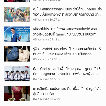
ญี่ปุ่นเผยเอกสารกลาโหมประจำปีด้วยปกอนิเมะ ย้ำ
‘ความมั่นคงทางทหาร’ มีความสำคัญต่อชาติ ด้าน
จีนเตือน ขออย่าซ้ำรอยประวัติศาสตร์
05 ส.ค. เวลา 10.27 น.
ใช้ชีวิตไม่ประมาท ใช่ว่าจะหลบความเสี่ยงได้ ชวน
วางแผนตั้งรับให้ Smart กับ ‘ซัมซุงประกันชีวิต’
05 ส.ค. เวลา 07.41 น.
รู้จัก ‘Lostkid’ แบรนด์กระเป๋าหมอนของเด็กวัย 15
ที่มองเห็น Pain Point แล้วเปลี่ยนเป็นธุรกิจ
05 ส.ค. เวลา 02.50 น.
ห้อง Cockpit จะเป็นพื้นที่ของทุกเพศ พูดคุยกับ 5
นักบินหญิงของ ‘การบินไทย’ ที่พร้อมพาผู้โดยสาร
บินไปทั่วโลก
04 ส.ค. เวลา 10.50 น.
เกาหลีเหนือแนะประชาชน กิน ‘เนื้อสุนัข’ บำรุงกำลัง
สู้คลื่นความร้อน
04 ส.ค. เวลา 10.48 น.