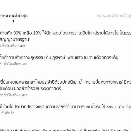
คอนเทนต์ล่าสุด
คอนเทนต์ยอดวิวสู
‘ค่ายหัก 90% เหลือ 10% ให้นักแสดง’ วงการวายเติบโต แต่รายได้อาจไม่เป็นธรร
‘สัญญามาตรฐาน’
5 ชั่วโมงที่ผ่านมา
ตั้งคำถามถึงความยุติธรรม กับ สุรพงษ์ เพลินแสง ใน ‘คนเดือดทวงแค้น’
21 ชั่วโมงที่ผ่านมา
ญี่ปุ่นเผยเอกสารกลาโหมประจำปีด้วยปกอนิเมะ ย้ำ ‘ความมั่นคงทางทหาร’ มีค
จีนเตือน ขออย่าซ้ำรอยประวัติศาสตร์
22 ชั่วโมงที่ผ่านมา
ใช้ชีวิตไม่ประมาท ใช่ว่าจะหลบความเสี่ยงได้ ชวนวางแผนตั้งรับให้ Smart กับ ‘ซัม
1 วันที่แล้ว