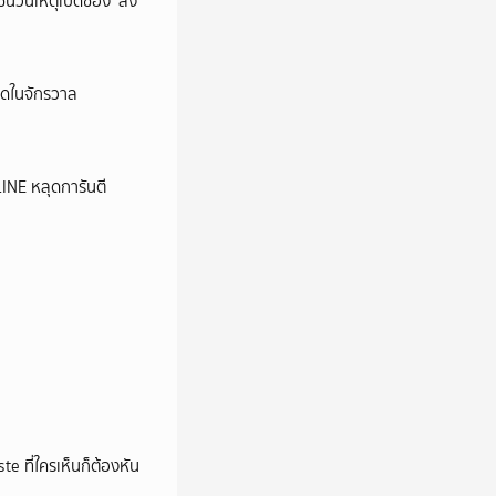
นชนวนเหตุเปิดช่อง ‘ลง
ุดในจักรวาล
LINE หลุดการันตี
e ที่ใครเห็นก็ต้องหัน