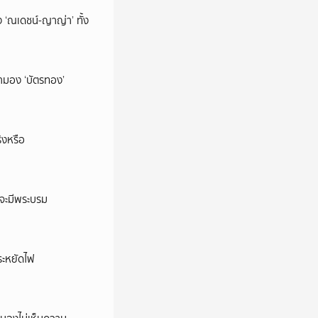
 ‘ณเดชน์-ญาญ่า’ ทั้ง
มามอง ‘บัตรทอง’
ิงหรือ
าจะมีพระบรม
ประหยัดไฟ