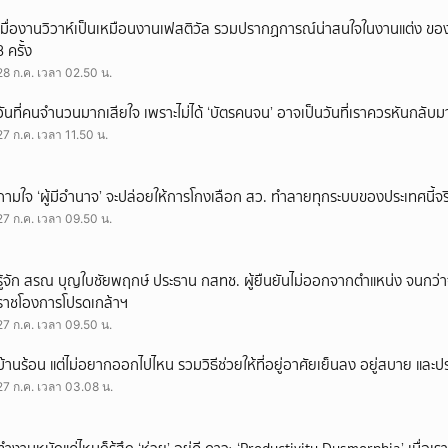
เมื่องานวิวาห์เป็นเหมือนงานเฟสติวัล รวมปรากฏการณ์น่าสนใจในงานแต่ง ของ
3 ครั้ง
28 ก.ค. เวลา 02.50 น.
วันที่คนจำนวนมากเสียใจ เพราะไม่ได้ ‘บัตรคนจน’ อาจเป็นวันที่เราควรหันกลับ
27 ก.ค. เวลา 11.50 น.
ถามใจ ‘ผู้มีอำนาจ’ จะปล่อยให้การโกงเลือก สว. ทำลายทุกระบบของประเทศนี้จร
27 ก.ค. เวลา 09.50 น.
รู้จัก สรณ บุญใบชัยพฤกษ์ ประธาน กสทช. ผู้ยืนยันไม่ออกจากตำแหน่ง จนกว่
ราชโองการโปรดเกล้าฯ
27 ก.ค. เวลา 09.50 น.
บ้านร้อน แต่ไม่อยากออกไปไหน รวมวิธีช่วยให้ที่อยู่อาศัยเย็นลง อยู่สบาย และ
27 ก.ค. เวลา 03.08 น.