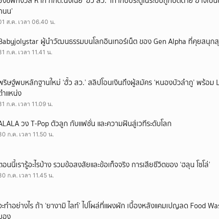
ยิ่งชีพกังวล หาก กกต.นิ่งเฉย ‘ฮั้ว สว.’ เท่ากับประตูในระบบถูกปิดตาย อาจเป็
ถนน’
01 ส.ค. เวลา 06.40 น.
Babyjolystar ผู้นำวัฒนธรรมบนโลกอินเทอร์เน็ต ของ Gen Alpha ที่คุยสนุกส
31 ก.ค. เวลา 11.41 น.
พริษฐ์พบหลักฐานใหม่ ‘ฮั้ว สว.’ สลิปโอนเงินถึงผู้สมัคร ‘หนองบัวลำภู’ พร้อม 
ตำแหน่ง
31 ก.ค. เวลา 11.09 น.
ALALA วง T-Pop ตัวลูก กับแฟชั่น และความฝันสู่เวทีระดับโลก
30 ก.ค. เวลา 11.50 น.
ตอนนี้เรารู้อะไรบ้าง รวมข้อสงสัยและข้อเท็จจริง การเสียชีวิตของ ‘ฮลุน โซโล่’
30 ก.ค. เวลา 11.45 น.
จะทำอย่างไร ถ้า ‘ยางามิ ไลท์’ ไปโผล่ที่แผงผัก เบื้องหลังแคมเปญลด Food Wast
มอง