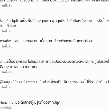
รู้จัก ‘Lostkid’ แบรนด์กระเป๋าหมอนของเด็กวัย 15 ที่มองเห็น Pain Point แล้วเป
1 วันที่แล้ว
ห้อง Cockpit จะเป็นพื้นที่ของทุกเพศ พูดคุยกับ 5 นักบินหญิงของ ‘การบินไทย
บินไปทั่วโลก
1 วันที่แล้ว
เกาหลีเหนือแนะประชาชน กิน ‘เนื้อสุนัข’ บำรุงกำลังสู้คลื่นความร้อน
1 วันที่แล้ว
“สเปนเป็นชาวคริสต์ ไม่ใช่มุสลิม!” ชาวสเปนรวมตัวประท้วงหน้าสถานทูตโมร็อกโ
เมืองเซวตาออกนอกประเทศ
1 วันที่แล้ว
รู้จักมนุษย์ Fake Remorse เมื่อคำขอโทษเป็นเพียงการแสดง ไม่ใช่การสำนึกอย่
1 วันที่แล้ว
Manchild เมื่อเด็กชายผู้ไม่รู้จักโตอยากมีลูก
2 วันที่แล้ว