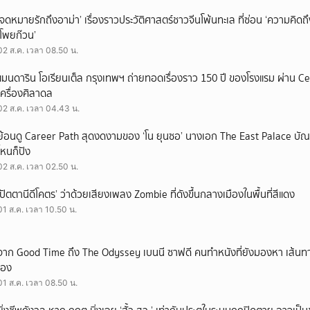
‘จดหมายรักถึงอาม่า’ เรื่องราวประวัติศาสตร์ชาวจีนโพ้นทะเล ที่ซ่อน ‘ความคิด
‘โพยก๊วน’
02 ส.ค. เวลา 08.50 น.
แมนดาริน โอเรียนเต็ล กรุงเทพฯ ถ่ายทอดเรื่องราว 150 ปี ของโรงแรม ผ่าน 
เครื่องศิลาดล
02 ส.ค. เวลา 04.43 น.
ย้อนดู Career Path สุดงดงามของ ‘โน ยุนซอ’ นางเอก The East Palace บัณฑิ
ไหนก็ปัง
02 ส.ค. เวลา 02.50 น.
‘ปัตตานีดีโคตร’ ว่าด้วยเสียงเพลง Zombie ที่ดังขึ้นกลางเมืองในพื้นที่สีแดง
01 ส.ค. เวลา 10.50 น.
จาก Good Time ถึง The Odyssey เบนนี ซาฟดี คนทำหนังที่ยังมองหา เส้นทาง
เอง
01 ส.ค. เวลา 08.50 น.