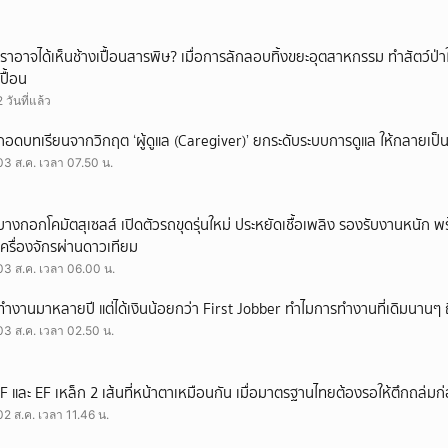
เราอาจได้เห็นช้างเปื้อนสารพิษ? เมื่อการลักลอบทิ้งขยะอุตสาหกรรม ทำสัตว์ป่า
เปื้อน
2 วันที่แล้ว
ถอดบทเรียนจากวิกฤต ‘ผู้ดูแล (Caregiver)’ ยกระดับระบบการดูแล ให้กลายเป็น 
03 ส.ค. เวลา 07.50 น.
บางกอกโคมัตสุเซลส์ เปิดตัวรถขุดรุ่นใหม่ ประหยัดเชื้อเพลิง รองรับงานหนัก 
เครื่องจักรผ่านดาวเทียม
03 ส.ค. เวลา 06.00 น.
ทำงานมาหลายปี แต่ได้เงินน้อยกว่า First Jobber ทำไมการทำงานที่เดิมนานๆ ถ
03 ส.ค. เวลา 02.50 น.
IF และ EF เหล็ก 2 เส้นที่หน้าตาเหมือนกัน เมื่อมาตรฐานไทยต้องรอให้ตึกถล่มก
02 ส.ค. เวลา 11.46 น.