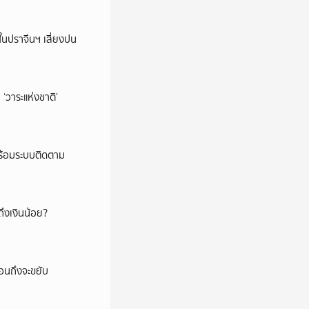
ในปราจีนฯ เสี่ยงปน
‘วาระแห่งชาติ’
พร้อมระบบติดตาม
ึงเงินน้อย?
่อนถึงจะขยับ