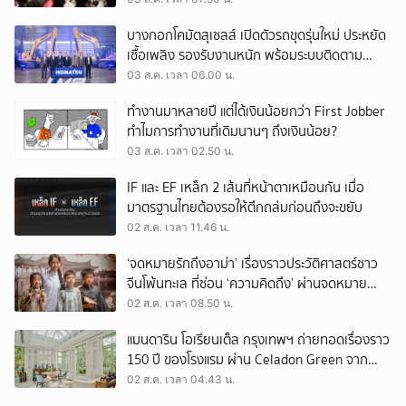
บางกอกโคมัตสุเซลส์ เปิดตัวรถขุดรุ่นใหม่ ประหยัด
เชื้อเพลิง รองรับงานหนัก พร้อมระบบติดตาม
เครื่องจักรผ่านดาวเทียม
03 ส.ค. เวลา 06.00 น.
ทำงานมาหลายปี แต่ได้เงินน้อยกว่า First Jobber
ทำไมการทำงานที่เดิมนานๆ ถึงเงินน้อย?
03 ส.ค. เวลา 02.50 น.
IF และ EF เหล็ก 2 เส้นที่หน้าตาเหมือนกัน เมื่อ
มาตรฐานไทยต้องรอให้ตึกถล่มก่อนถึงจะขยับ
02 ส.ค. เวลา 11.46 น.
‘จดหมายรักถึงอาม่า’ เรื่องราวประวัติศาสตร์ชาว
จีนโพ้นทะเล ที่ซ่อน ‘ความคิดถึง’ ผ่านจดหมาย
‘โพยก๊วน’
02 ส.ค. เวลา 08.50 น.
แมนดาริน โอเรียนเต็ล กรุงเทพฯ ถ่ายทอดเรื่องราว
150 ปี ของโรงแรม ผ่าน Celadon Green จาก
เครื่องศิลาดล
02 ส.ค. เวลา 04.43 น.