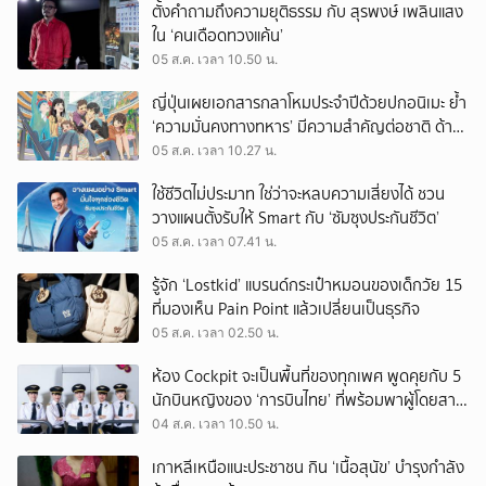
ตั้งคำถามถึงความยุติธรรม กับ สุรพงษ์ เพลินแสง
ใน ‘คนเดือดทวงแค้น’
05 ส.ค. เวลา 10.50 น.
ญี่ปุ่นเผยเอกสารกลาโหมประจำปีด้วยปกอนิเมะ ย้ำ
‘ความมั่นคงทางทหาร’ มีความสำคัญต่อชาติ ด้าน
จีนเตือน ขออย่าซ้ำรอยประวัติศาสตร์
05 ส.ค. เวลา 10.27 น.
ใช้ชีวิตไม่ประมาท ใช่ว่าจะหลบความเสี่ยงได้ ชวน
วางแผนตั้งรับให้ Smart กับ ‘ซัมซุงประกันชีวิต’
05 ส.ค. เวลา 07.41 น.
รู้จัก ‘Lostkid’ แบรนด์กระเป๋าหมอนของเด็กวัย 15
ที่มองเห็น Pain Point แล้วเปลี่ยนเป็นธุรกิจ
05 ส.ค. เวลา 02.50 น.
ห้อง Cockpit จะเป็นพื้นที่ของทุกเพศ พูดคุยกับ 5
นักบินหญิงของ ‘การบินไทย’ ที่พร้อมพาผู้โดยสาร
บินไปทั่วโลก
04 ส.ค. เวลา 10.50 น.
เกาหลีเหนือแนะประชาชน กิน ‘เนื้อสุนัข’ บำรุงกำลัง