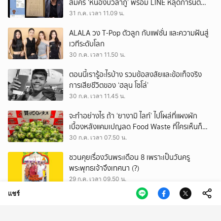
สมัคร ‘หนองบัวลำภู’ พร้อม LINE หลุดการันตี
ตำแหน่ง
31 ก.ค. เวลา 11.09 น.
ALALA วง T-Pop ตัวลูก กับแฟชั่น และความฝันสู่
เวทีระดับโลก
30 ก.ค. เวลา 11.50 น.
ตอนนี้เรารู้อะไรบ้าง รวมข้อสงสัยและข้อเท็จจริง
การเสียชีวิตของ ‘ฮลุน โซโล่’
30 ก.ค. เวลา 11.45 น.
จะทำอย่างไร ถ้า ‘ยางามิ ไลท์’ ไปโผล่ที่แผงผัก
เบื้องหลังแคมเปญลด Food Waste ที่ใครเห็นก็
ต้องหันมอง
30 ก.ค. เวลา 07.50 น.
ชวนคุยเรื่องวันพระเดือน 8 เพราะเป็นวันครู
พระพุทธเจ้าจึงเทศนา (?)
29 ก.ค. เวลา 09.50 น.
แชร์
Global Wellness Summit 2026 เวทีที่สะท้อนว่า
Wellness ไม่ใช่เทรนด์ แต่คือโครงสร้างเศรษฐกิจ
ใหม่ของโลก
29 ก.ค. เวลา 04.50 น.