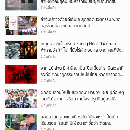
สาเหตุที่คนยุคนี้โหยหารักแบบไม่ผูกมัดมากขึ้น
1 วันที่แล้ว
ล่าจับปีศาจด้วยดีเอ็นเอ สุดยอดนวัตกรรม พิชิต
อสูรร้ายที่ลอยนวลมานับสิบปี
1 วันที่แล้ว
เหตุกราดยิงโรงเรียน Sandy Hook 14 ปีของ
คำถามว่า ‘ทำไม’ ที่ยังไร้คำตอบ และบาดแผลที่ยัง
ทวงความรับผิดชอบไม่จบ
2 วันที่แล้ว
จาก 10 ล้าน มี 4 ล้าน เป็น ‘ปืนเถื่อน’ ระเบิดเวลาที่
รอก่อโศกนาฏกรรมรอบใหม่ในไทย หากการถอดบท
เรียนของรัฐเป็นเพียง ‘ลมปาก’
2 วันที่แล้ว
ผลสอบสวนใหม่ไม่โยง ‘เกม’ นายกฯ เผย ผู้ก่อเหตุ
‘กดดัน’ จากการเรียน เคยโพสต์รูปปืนปู่ลง IG
2 วันที่แล้ว
สอบสวนครูแนะแนวเบื้องต้น ‘ผู้ก่อเหตุ’ เป็นเด็ก
เรียบร้อย เรียนดี มีเพื่อน แต่เชื่อว่า ‘ติดเกม’
2 วันที่แล้ว