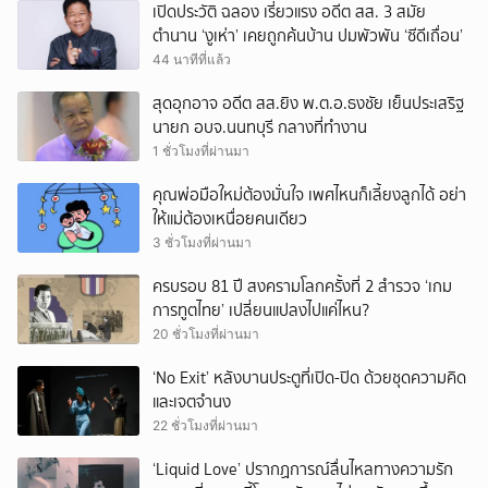
เปิดประวัติ ฉลอง เรี่ยวแรง อดีต สส. 3 สมัย
ตำนาน ‘งูเห่า’ เคยถูกค้นบ้าน ปมพัวพัน ‘ซีดีเถื่อน’
44 นาทีที่แล้ว
สุดอุกอาจ อดีต สส.ยิง พ.ต.อ.ธงชัย เย็นประเสริฐ
นายก อบจ.นนทบุรี กลางที่ทำงาน
1 ชั่วโมงที่ผ่านมา
คุณพ่อมือใหม่ต้องมั่นใจ เพศไหนก็เลี้ยงลูกได้ อย่า
ให้แม่ต้องเหนื่อยคนเดียว
3 ชั่วโมงที่ผ่านมา
ครบรอบ 81 ปี สงครามโลกครั้งที่ 2 สำรวจ ‘เกม
การทูตไทย’ เปลี่ยนแปลงไปแค่ไหน?
20 ชั่วโมงที่ผ่านมา
‘No Exit’ หลังบานประตูที่เปิด-ปิด ด้วยชุดความคิด
และเจตจำนง
22 ชั่วโมงที่ผ่านมา
‘Liquid Love’ ปรากฏการณ์ลื่นไหลทางความรัก