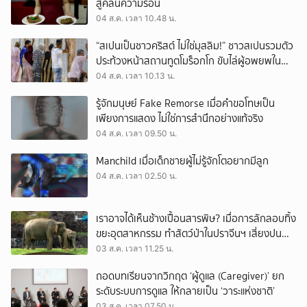
สู้คลื่นความร้อน
04 ส.ค. เวลา 10.48 น.
“สเปนเป็นชาวคริสต์ ไม่ใช่มุสลิม!” ชาวสเปนรวมตัว
ประท้วงหน้าสถานทูตโมร็อกโก ขับไล่ผู้อพยพใน
เมืองเซวตาออกนอกประเทศ
04 ส.ค. เวลา 10.13 น.
รู้จักมนุษย์ Fake Remorse เมื่อคำขอโทษเป็น
เพียงการแสดง ไม่ใช่การสำนึกอย่างแท้จริง
04 ส.ค. เวลา 09.50 น.
Manchild เมื่อเด็กชายผู้ไม่รู้จักโตอยากมีลูก
04 ส.ค. เวลา 02.50 น.
เราอาจได้เห็นช้างเปื้อนสารพิษ? เมื่อการลักลอบทิ้ง
ขยะอุตสาหกรรม ทำสัตว์ป่าในปราจีนฯ เสี่ยงปน
เปื้อน
03 ส.ค. เวลา 11.25 น.
ถอดบทเรียนจากวิกฤต ‘ผู้ดูแล (Caregiver)’ ยก
ระดับระบบการดูแล ให้กลายเป็น ‘วาระแห่งชาติ’
03 ส.ค. เวลา 07.50 น.