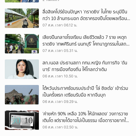
สื่อสิงคโปร์ย้อนปัญหา ‘กราดยิง’ ในไทย ระบุมีปืน
กว่า 10 ล้านกระบอก อัตราครองปืนโดยพลเรือน
สูงที่สุดในภูมิภาค
07 ส.ค. เวลา 06.12 น.
เสียงปืนกลางโรงเรียน เสียชีวิตแล้ว 7 ราย เหตุก
ราดยิง ‘เทพศิรินทร์ นนทบุรี’ โศกนาฏกรรมในสถาน
ศึกษา ครั้งที่ 2 ในรอบปี
07 ส.ค. เวลา 05.31 น.
สก.เนอส ประธานสภา กทม.หญิง กับภารกิจ ‘ดัน
บาร์’ การเมืองท้องถิ่น ให้ไกลกว่าเดิม
06 ส.ค. เวลา 10.50 น.
ไต้หวันประกาศซ้อมรบประจำปี ‘ไล่ ชิงเต๋อ’ เข้าร่วม
เป็นครั้งแรก เตรียมรับมือ หากจีนบุก
06 ส.ค. เวลา 09.29 น.
‘ค่ายหัก 90% เหลือ 10% ให้นักแสดง’ วงการวาย
เติบโต แต่รายได้อาจไม่เป็นธรรม เมื่อดาราอยากให้มี
‘สัญญามาตรฐาน’
06 ส.ค. เวลา 02.50 น.