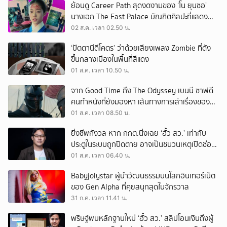
ย้อนดู Career Path สุดงดงามของ ‘โน ยุนซอ’
นางเอก The East Palace บัณฑิตศิลปะที่แสดง
เรื่องไหนก็ปัง
02 ส.ค. เวลา 02.50 น.
‘ปัตตานีดีโคตร’ ว่าด้วยเสียงเพลง Zombie ที่ดัง
ขึ้นกลางเมืองในพื้นที่สีแดง
01 ส.ค. เวลา 10.50 น.
จาก Good Time ถึง The Odyssey เบนนี ซาฟดี
คนทำหนังที่ยังมองหา เส้นทางการเล่าเรื่องของตัว
เอง
01 ส.ค. เวลา 08.50 น.
ยิ่งชีพกังวล หาก กกต.นิ่งเฉย ‘ฮั้ว สว.’ เท่ากับ
ประตูในระบบถูกปิดตาย อาจเป็นชนวนเหตุเปิดช่อง
‘ลงถนน’
01 ส.ค. เวลา 06.40 น.
Babyjolystar ผู้นำวัฒนธรรมบนโลกอินเทอร์เน็ต
ของ Gen Alpha ที่คุยสนุกสุดในจักรวาล
31 ก.ค. เวลา 11.41 น.
พริษฐ์พบหลักฐานใหม่ ‘ฮั้ว สว.’ สลิปโอนเงินถึงผู้