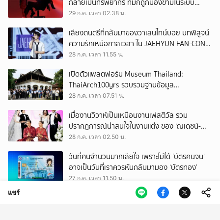
กลายเป็นทรัพยากร ที่มักถูกมองข้ามในระบบ
เศรษฐกิจแรงงาน
29 ก.ค. เวลา 02.38 น.
เสียงดนตรีที่กลับมาของวาเลนไทน์บอย บทพิสูจน์
ความรักเหนือกาลเวลา ใน JAEHYUN FAN-CON
TOUR
28 ก.ค. เวลา 11.55 น.
เปิดตัวแพลตฟอร์ม Museum Thailand:
ThaiArch100yrs รวบรวมฐานข้อมูล
สถาปัตยกรรม 100 ปีภาคเหนือ มุ่งขับเคลื่อน
28 ก.ค. เวลา 07.51 น.
Heritage Economy
เมื่องานวิวาห์เป็นเหมือนงานเฟสติวัล รวม
ปรากฏการณ์น่าสนใจในงานแต่ง ของ ‘ณเดชน์-
ญาญ่า’ ทั้ง 3 ครั้ง
28 ก.ค. เวลา 02.50 น.
วันที่คนจำนวนมากเสียใจ เพราะไม่ได้ ‘บัตรคนจน’
อาจเป็นวันที่เราควรหันกลับมามอง ‘บัตรทอง’
27 ก.ค. เวลา 11.50 น.
แชร์
ถามใจ ‘ผู้มีอำนาจ’ จะปล่อยให้การโกงเลือก สว.
ทำลายทุกระบบของประเทศนี้จริงหรือ
27 ก.ค. เวลา 09.50 น.