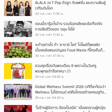
ALALA วง T-Pop ตัวลูก กับแฟชั่น และความฝันสู่
เวทีระดับโลก
30 ก.ค. เวลา 11.50 น.
ตอนนี้เรารู้อะไรบ้าง รวมข้อสงสัยและข้อเท็จจริง
การเสียชีวิตของ ‘ฮลุน โซโล่’
30 ก.ค. เวลา 11.45 น.
จะทำอย่างไร ถ้า ‘ยางามิ ไลท์’ ไปโผล่ที่แผงผัก
เบื้องหลังแคมเปญลด Food Waste ที่ใครเห็นก็
ต้องหันมอง
30 ก.ค. เวลา 07.50 น.
ชวนคุยเรื่องวันพระเดือน 8 เพราะเป็นวันครู
พระพุทธเจ้าจึงเทศนา (?)
29 ก.ค. เวลา 09.50 น.
Global Wellness Summit 2026 เวทีที่สะท้อนว่า
Wellness ไม่ใช่เทรนด์ แต่คือโครงสร้างเศรษฐกิจ
ใหม่ของโลก
29 ก.ค. เวลา 04.50 น.
“ไม่จ้างผู้จัดการ ต้องเป็นเมีย” เมื่อแรงงานผู้หญิง