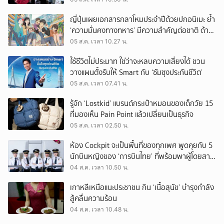
ญี่ปุ่นเผยเอกสารกลาโหมประจำปีด้วยปกอนิเมะ ย้ำ
‘ความมั่นคงทางทหาร’ มีความสำคัญต่อชาติ ด้าน
จีนเตือน ขออย่าซ้ำรอยประวัติศาสตร์
05 ส.ค. เวลา 10.27 น.
ใช้ชีวิตไม่ประมาท ใช่ว่าจะหลบความเสี่ยงได้ ชวน
วางแผนตั้งรับให้ Smart กับ ‘ซัมซุงประกันชีวิต’
05 ส.ค. เวลา 07.41 น.
รู้จัก ‘Lostkid’ แบรนด์กระเป๋าหมอนของเด็กวัย 15
ที่มองเห็น Pain Point แล้วเปลี่ยนเป็นธุรกิจ
05 ส.ค. เวลา 02.50 น.
ห้อง Cockpit จะเป็นพื้นที่ของทุกเพศ พูดคุยกับ 5
นักบินหญิงของ ‘การบินไทย’ ที่พร้อมพาผู้โดยสาร
บินไปทั่วโลก
04 ส.ค. เวลา 10.50 น.
เกาหลีเหนือแนะประชาชน กิน ‘เนื้อสุนัข’ บำรุงกำลัง
สู้คลื่นความร้อน
04 ส.ค. เวลา 10.48 น.