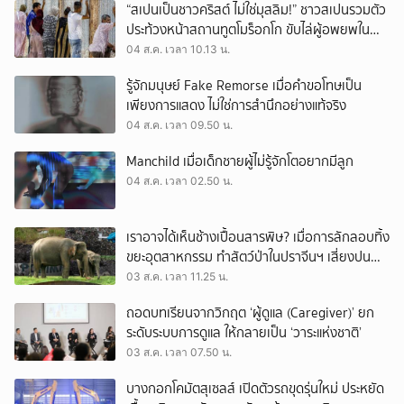
“สเปนเป็นชาวคริสต์ ไม่ใช่มุสลิม!” ชาวสเปนรวมตัว
ประท้วงหน้าสถานทูตโมร็อกโก ขับไล่ผู้อพยพใน
เมืองเซวตาออกนอกประเทศ
04 ส.ค. เวลา 10.13 น.
รู้จักมนุษย์ Fake Remorse เมื่อคำขอโทษเป็น
เพียงการแสดง ไม่ใช่การสำนึกอย่างแท้จริง
04 ส.ค. เวลา 09.50 น.
Manchild เมื่อเด็กชายผู้ไม่รู้จักโตอยากมีลูก
04 ส.ค. เวลา 02.50 น.
เราอาจได้เห็นช้างเปื้อนสารพิษ? เมื่อการลักลอบทิ้ง
ขยะอุตสาหกรรม ทำสัตว์ป่าในปราจีนฯ เสี่ยงปน
เปื้อน
03 ส.ค. เวลา 11.25 น.
ถอดบทเรียนจากวิกฤต ‘ผู้ดูแล (Caregiver)’ ยก
ระดับระบบการดูแล ให้กลายเป็น ‘วาระแห่งชาติ’
03 ส.ค. เวลา 07.50 น.
บางกอกโคมัตสุเซลส์ เปิดตัวรถขุดรุ่นใหม่ ประหยัด