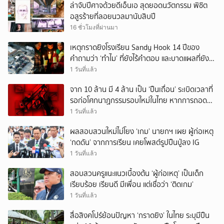
ล่าจับปีศาจด้วยดีเอ็นเอ สุดยอดนวัตกรรม พิชิต
อสูรร้ายที่ลอยนวลมานับสิบปี
16 ชั่วโมงที่ผ่านมา
เหตุกราดยิงโรงเรียน Sandy Hook 14 ปีของ
คำถามว่า ‘ทำไม’ ที่ยังไร้คำตอบ และบาดแผลที่ยัง
ทวงความรับผิดชอบไม่จบ
1 วันที่แล้ว
จาก 10 ล้าน มี 4 ล้าน เป็น ‘ปืนเถื่อน’ ระเบิดเวลาที่
รอก่อโศกนาฏกรรมรอบใหม่ในไทย หากการถอดบท
เรียนของรัฐเป็นเพียง ‘ลมปาก’
1 วันที่แล้ว
ผลสอบสวนใหม่ไม่โยง ‘เกม’ นายกฯ เผย ผู้ก่อเหตุ
‘กดดัน’ จากการเรียน เคยโพสต์รูปปืนปู่ลง IG
1 วันที่แล้ว
สอบสวนครูแนะแนวเบื้องต้น ‘ผู้ก่อเหตุ’ เป็นเด็ก
เรียบร้อย เรียนดี มีเพื่อน แต่เชื่อว่า ‘ติดเกม’
1 วันที่แล้ว
สื่อสิงคโปร์ย้อนปัญหา ‘กราดยิง’ ในไทย ระบุมีปืน