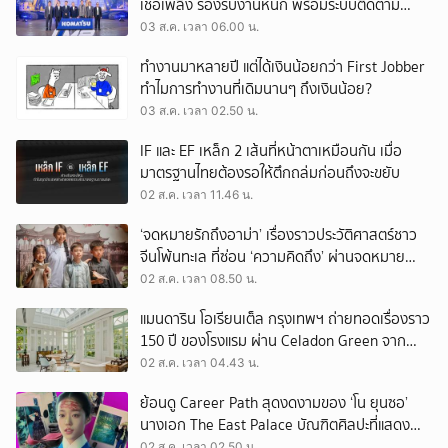
เชื้อเพลิง รองรับงานหนัก พร้อมระบบติดตาม
เครื่องจักรผ่านดาวเทียม
03 ส.ค. เวลา 06.00 น.
ทำงานมาหลายปี แต่ได้เงินน้อยกว่า First Jobber
ทำไมการทำงานที่เดิมนานๆ ถึงเงินน้อย?
03 ส.ค. เวลา 02.50 น.
IF และ EF เหล็ก 2 เส้นที่หน้าตาเหมือนกัน เมื่อ
มาตรฐานไทยต้องรอให้ตึกถล่มก่อนถึงจะขยับ
02 ส.ค. เวลา 11.46 น.
‘จดหมายรักถึงอาม่า’ เรื่องราวประวัติศาสตร์ชาว
จีนโพ้นทะเล ที่ซ่อน ‘ความคิดถึง’ ผ่านจดหมาย
‘โพยก๊วน’
02 ส.ค. เวลา 08.50 น.
แมนดาริน โอเรียนเต็ล กรุงเทพฯ ถ่ายทอดเรื่องราว
150 ปี ของโรงแรม ผ่าน Celadon Green จาก
เครื่องศิลาดล
02 ส.ค. เวลา 04.43 น.
ย้อนดู Career Path สุดงดงามของ ‘โน ยุนซอ’
นางเอก The East Palace บัณฑิตศิลปะที่แสดง
เรื่องไหนก็ปัง
02 ส.ค. เวลา 02.50 น.