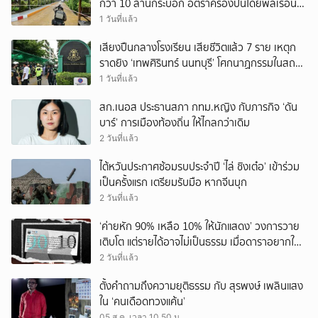
กว่า 10 ล้านกระบอก อัตราครองปืนโดยพลเรือน
สูงที่สุดในภูมิภาค
1 วันที่แล้ว
เสียงปืนกลางโรงเรียน เสียชีวิตแล้ว 7 ราย เหตุก
ราดยิง ‘เทพศิรินทร์ นนทบุรี’ โศกนาฏกรรมในสถาน
ศึกษา ครั้งที่ 2 ในรอบปี
1 วันที่แล้ว
สก.เนอส ประธานสภา กทม.หญิง กับภารกิจ ‘ดัน
บาร์’ การเมืองท้องถิ่น ให้ไกลกว่าเดิม
2 วันที่แล้ว
ไต้หวันประกาศซ้อมรบประจำปี ‘ไล่ ชิงเต๋อ’ เข้าร่วม
เป็นครั้งแรก เตรียมรับมือ หากจีนบุก
2 วันที่แล้ว
‘ค่ายหัก 90% เหลือ 10% ให้นักแสดง’ วงการวาย
เติบโต แต่รายได้อาจไม่เป็นธรรม เมื่อดาราอยากให้มี
‘สัญญามาตรฐาน’
2 วันที่แล้ว
ตั้งคำถามถึงความยุติธรรม กับ สุรพงษ์ เพลินแสง
ใน ‘คนเดือดทวงแค้น’
05 ส.ค. เวลา 10.50 น.