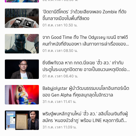
‘ปัตตานีดีโคตร’ ว่าด้วยเสียงเพลง Zombie ที่ดัง
ขึ้นกลางเมืองในพื้นที่สีแดง
01 ส.ค. เวลา 10.50 น.
จาก Good Time ถึง The Odyssey เบนนี ซาฟดี
คนทำหนังที่ยังมองหา เส้นทางการเล่าเรื่องของตัว
เอง
01 ส.ค. เวลา 08.50 น.
ยิ่งชีพกังวล หาก กกต.นิ่งเฉย ‘ฮั้ว สว.’ เท่ากับ
ประตูในระบบถูกปิดตาย อาจเป็นชนวนเหตุเปิดช่อง
‘ลงถนน’
01 ส.ค. เวลา 06.40 น.
Babyjolystar ผู้นำวัฒนธรรมบนโลกอินเทอร์เน็ต
ของ Gen Alpha ที่คุยสนุกสุดในจักรวาล
31 ก.ค. เวลา 11.41 น.
พริษฐ์พบหลักฐานใหม่ ‘ฮั้ว สว.’ สลิปโอนเงินถึงผู้
สมัคร ‘หนองบัวลำภู’ พร้อม LINE หลุดการันตี
ตำแหน่ง
31 ก.ค. เวลา 11.09 น.