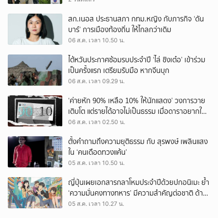
สก.เนอส ประธานสภา กทม.หญิง กับภารกิจ ‘ดัน
บาร์’ การเมืองท้องถิ่น ให้ไกลกว่าเดิม
06 ส.ค. เวลา 10.50 น.
ไต้หวันประกาศซ้อมรบประจำปี ‘ไล่ ชิงเต๋อ’ เข้าร่วม
เป็นครั้งแรก เตรียมรับมือ หากจีนบุก
06 ส.ค. เวลา 09.29 น.
‘ค่ายหัก 90% เหลือ 10% ให้นักแสดง’ วงการวาย
เติบโต แต่รายได้อาจไม่เป็นธรรม เมื่อดาราอยากให้มี
‘สัญญามาตรฐาน’
06 ส.ค. เวลา 02.50 น.
ตั้งคำถามถึงความยุติธรรม กับ สุรพงษ์ เพลินแสง
ใน ‘คนเดือดทวงแค้น’
05 ส.ค. เวลา 10.50 น.
ญี่ปุ่นเผยเอกสารกลาโหมประจำปีด้วยปกอนิเมะ ย้ำ
‘ความมั่นคงทางทหาร’ มีความสำคัญต่อชาติ ด้าน
จีนเตือน ขออย่าซ้ำรอยประวัติศาสตร์
05 ส.ค. เวลา 10.27 น.