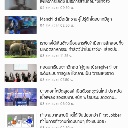
เพียงการแสดง ไม่ใช่การสำนึกอย่างแท้จริง
04 ส.ค. เวลา 09.50 น.
Manchild เมื่อเด็กชายผู้ไม่รู้จักโตอยากมีลูก
04 ส.ค. เวลา 02.50 น.
เราอาจได้เห็นช้างเปื้อนสารพิษ? เมื่อการลักลอบทิ้ง
ขยะอุตสาหกรรม ทำสัตว์ป่าในปราจีนฯ เสี่ยงปน
เปื้อน
03 ส.ค. เวลา 11.25 น.
ถอดบทเรียนจากวิกฤต ‘ผู้ดูแล (Caregiver)’ ยก
ระดับระบบการดูแล ให้กลายเป็น ‘วาระแห่งชาติ’
03 ส.ค. เวลา 07.50 น.
บางกอกโคมัตสุเซลส์ เปิดตัวรถขุดรุ่นใหม่ ประหยัด
เชื้อเพลิง รองรับงานหนัก พร้อมระบบติดตาม
เครื่องจักรผ่านดาวเทียม
03 ส.ค. เวลา 06.00 น.
ทำงานมาหลายปี แต่ได้เงินน้อยกว่า First Jobber
ทำไมการทำงานที่เดิมนานๆ ถึงเงินน้อย?
03 ส.ค. เวลา 02.50 น.