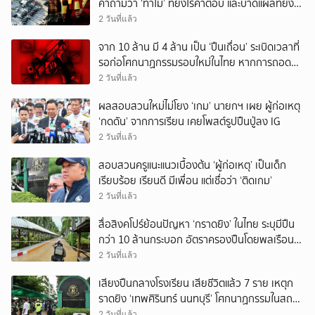
คำถามว่า ‘ทำไม’ ที่ยังไร้คำตอบ และบาดแผลที่ยัง
ทวงความรับผิดชอบไม่จบ
2 วันที่แล้ว
จาก 10 ล้าน มี 4 ล้าน เป็น ‘ปืนเถื่อน’ ระเบิดเวลาที่
รอก่อโศกนาฏกรรมรอบใหม่ในไทย หากการถอดบท
เรียนของรัฐเป็นเพียง ‘ลมปาก’
2 วันที่แล้ว
ผลสอบสวนใหม่ไม่โยง ‘เกม’ นายกฯ เผย ผู้ก่อเหตุ
‘กดดัน’ จากการเรียน เคยโพสต์รูปปืนปู่ลง IG
2 วันที่แล้ว
สอบสวนครูแนะแนวเบื้องต้น ‘ผู้ก่อเหตุ’ เป็นเด็ก
เรียบร้อย เรียนดี มีเพื่อน แต่เชื่อว่า ‘ติดเกม’
2 วันที่แล้ว
สื่อสิงคโปร์ย้อนปัญหา ‘กราดยิง’ ในไทย ระบุมีปืน
กว่า 10 ล้านกระบอก อัตราครองปืนโดยพลเรือน
สูงที่สุดในภูมิภาค
2 วันที่แล้ว
เสียงปืนกลางโรงเรียน เสียชีวิตแล้ว 7 ราย เหตุก
ราดยิง ‘เทพศิรินทร์ นนทบุรี’ โศกนาฏกรรมในสถาน
ศึกษา ครั้งที่ 2 ในรอบปี
2 วันที่แล้ว