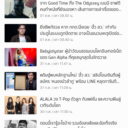
จาก Good Time ถึง The Odyssey เบนนี ซาฟดี
คนทำหนังที่ยังมองหา เส้นทางการเล่าเรื่องของตัว
เอง
01 ส.ค. เวลา 08.50 น.
ยิ่งชีพกังวล หาก กกต.นิ่งเฉย ‘ฮั้ว สว.’ เท่ากับ
ประตูในระบบถูกปิดตาย อาจเป็นชนวนเหตุเปิดช่อง
‘ลงถนน’
01 ส.ค. เวลา 06.40 น.
Babyjolystar ผู้นำวัฒนธรรมบนโลกอินเทอร์เน็ต
ของ Gen Alpha ที่คุยสนุกสุดในจักรวาล
31 ก.ค. เวลา 11.41 น.
พริษฐ์พบหลักฐานใหม่ ‘ฮั้ว สว.’ สลิปโอนเงินถึงผู้
สมัคร ‘หนองบัวลำภู’ พร้อม LINE หลุดการันตี
ตำแหน่ง
31 ก.ค. เวลา 11.09 น.
ALALA วง T-Pop ตัวลูก กับแฟชั่น และความฝันสู่
เวทีระดับโลก
30 ก.ค. เวลา 11.50 น.
ตอนนี้เรารู้อะไรบ้าง รวมข้อสงสัยและข้อเท็จจริง