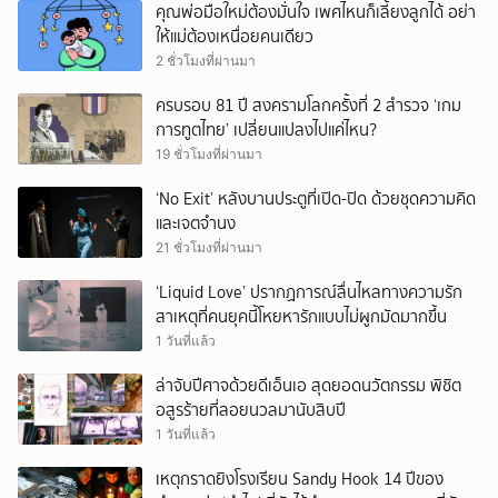
คุณพ่อมือใหม่ต้องมั่นใจ เพศไหนก็เลี้ยงลูกได้ อย่า
ให้แม่ต้องเหนื่อยคนเดียว
2 ชั่วโมงที่ผ่านมา
ครบรอบ 81 ปี สงครามโลกครั้งที่ 2 สำรวจ ‘เกม
การทูตไทย’ เปลี่ยนแปลงไปแค่ไหน?
19 ชั่วโมงที่ผ่านมา
‘No Exit’ หลังบานประตูที่เปิด-ปิด ด้วยชุดความคิด
และเจตจำนง
21 ชั่วโมงที่ผ่านมา
‘Liquid Love’ ปรากฏการณ์ลื่นไหลทางความรัก
สาเหตุที่คนยุคนี้โหยหารักแบบไม่ผูกมัดมากขึ้น
1 วันที่แล้ว
ล่าจับปีศาจด้วยดีเอ็นเอ สุดยอดนวัตกรรม พิชิต
อสูรร้ายที่ลอยนวลมานับสิบปี
1 วันที่แล้ว
เหตุกราดยิงโรงเรียน Sandy Hook 14 ปีของ