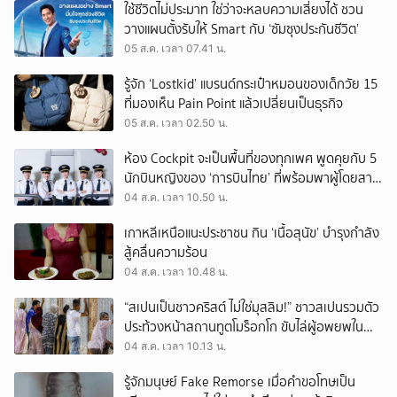
ใช้ชีวิตไม่ประมาท ใช่ว่าจะหลบความเสี่ยงได้ ชวน
วางแผนตั้งรับให้ Smart กับ ‘ซัมซุงประกันชีวิต’
05 ส.ค. เวลา 07.41 น.
รู้จัก ‘Lostkid’ แบรนด์กระเป๋าหมอนของเด็กวัย 15
ที่มองเห็น Pain Point แล้วเปลี่ยนเป็นธุรกิจ
05 ส.ค. เวลา 02.50 น.
ห้อง Cockpit จะเป็นพื้นที่ของทุกเพศ พูดคุยกับ 5
นักบินหญิงของ ‘การบินไทย’ ที่พร้อมพาผู้โดยสาร
บินไปทั่วโลก
04 ส.ค. เวลา 10.50 น.
เกาหลีเหนือแนะประชาชน กิน ‘เนื้อสุนัข’ บำรุงกำลัง
สู้คลื่นความร้อน
04 ส.ค. เวลา 10.48 น.
“สเปนเป็นชาวคริสต์ ไม่ใช่มุสลิม!” ชาวสเปนรวมตัว
ประท้วงหน้าสถานทูตโมร็อกโก ขับไล่ผู้อพยพใน
เมืองเซวตาออกนอกประเทศ
04 ส.ค. เวลา 10.13 น.
รู้จักมนุษย์ Fake Remorse เมื่อคำขอโทษเป็น