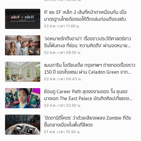
IF และ EF เหล็ก 2 เส้นที่หน้าตาเหมือนกัน เมื่อ
มาตรฐานไทยต้องรอให้ตึกถล่มก่อนถึงจะขยับ
02 ส.ค. เวลา 11.46 น.
‘จดหมายรักถึงอาม่า’ เรื่องราวประวัติศาสตร์ชาว
จีนโพ้นทะเล ที่ซ่อน ‘ความคิดถึง’ ผ่านจดหมาย
‘โพยก๊วน’
02 ส.ค. เวลา 08.50 น.
แมนดาริน โอเรียนเต็ล กรุงเทพฯ ถ่ายทอดเรื่องราว
150 ปี ของโรงแรม ผ่าน Celadon Green จาก
เครื่องศิลาดล
02 ส.ค. เวลา 04.43 น.
ย้อนดู Career Path สุดงดงามของ ‘โน ยุนซอ’
นางเอก The East Palace บัณฑิตศิลปะที่แสดง
เรื่องไหนก็ปัง
02 ส.ค. เวลา 02.50 น.
‘ปัตตานีดีโคตร’ ว่าด้วยเสียงเพลง Zombie ที่ดัง
ขึ้นกลางเมืองในพื้นที่สีแดง
01 ส.ค. เวลา 10.50 น.