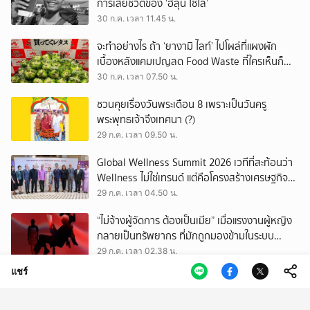
การเสียชีวิตของ ‘ฮลุน โซโล่’
30 ก.ค. เวลา 11.45 น.
จะทำอย่างไร ถ้า ‘ยางามิ ไลท์’ ไปโผล่ที่แผงผัก
เบื้องหลังแคมเปญลด Food Waste ที่ใครเห็นก็
ต้องหันมอง
30 ก.ค. เวลา 07.50 น.
ชวนคุยเรื่องวันพระเดือน 8 เพราะเป็นวันครู
พระพุทธเจ้าจึงเทศนา (?)
29 ก.ค. เวลา 09.50 น.
Global Wellness Summit 2026 เวทีที่สะท้อนว่า
Wellness ไม่ใช่เทรนด์ แต่คือโครงสร้างเศรษฐกิจ
ใหม่ของโลก
29 ก.ค. เวลา 04.50 น.
“ไม่จ้างผู้จัดการ ต้องเป็นเมีย” เมื่อแรงงานผู้หญิง
กลายเป็นทรัพยากร ที่มักถูกมองข้ามในระบบ
เศรษฐกิจแรงงาน
29 ก.ค. เวลา 02.38 น.
แชร์
เสียงดนตรีที่กลับมาของวาเลนไทน์บอย บทพิสูจน์
ความรักเหนือกาลเวลา ใน JAEHYUN FAN-CON
TOUR
28 ก.ค. เวลา 11.55 น.