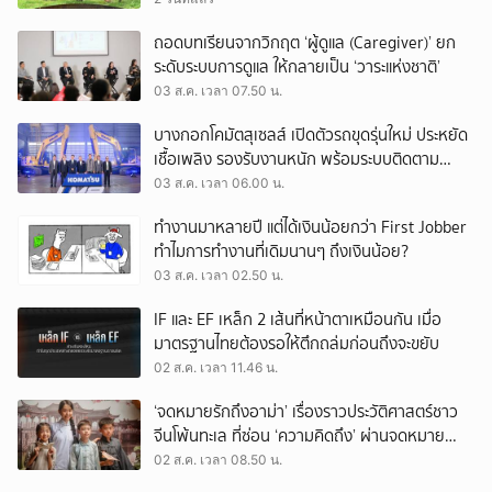
ถอดบทเรียนจากวิกฤต ‘ผู้ดูแล (Caregiver)’ ยก
ระดับระบบการดูแล ให้กลายเป็น ‘วาระแห่งชาติ’
03 ส.ค. เวลา 07.50 น.
บางกอกโคมัตสุเซลส์ เปิดตัวรถขุดรุ่นใหม่ ประหยัด
เชื้อเพลิง รองรับงานหนัก พร้อมระบบติดตาม
เครื่องจักรผ่านดาวเทียม
03 ส.ค. เวลา 06.00 น.
ทำงานมาหลายปี แต่ได้เงินน้อยกว่า First Jobber
ทำไมการทำงานที่เดิมนานๆ ถึงเงินน้อย?
03 ส.ค. เวลา 02.50 น.
IF และ EF เหล็ก 2 เส้นที่หน้าตาเหมือนกัน เมื่อ
มาตรฐานไทยต้องรอให้ตึกถล่มก่อนถึงจะขยับ
02 ส.ค. เวลา 11.46 น.
‘จดหมายรักถึงอาม่า’ เรื่องราวประวัติศาสตร์ชาว
จีนโพ้นทะเล ที่ซ่อน ‘ความคิดถึง’ ผ่านจดหมาย
‘โพยก๊วน’
02 ส.ค. เวลา 08.50 น.