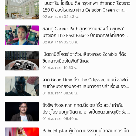
แมนดาริน โอเรียนเต็ล กรุงเทพฯ ถ่ายทอดเรื่องราว
150 ปี ของโรงแรม ผ่าน Celadon Green จาก
เครื่องศิลาดล
02 ส.ค. เวลา 04.43 น.
ย้อนดู Career Path สุดงดงามของ ‘โน ยุนซอ’
นางเอก The East Palace บัณฑิตศิลปะที่แสดง
เรื่องไหนก็ปัง
02 ส.ค. เวลา 02.50 น.
‘ปัตตานีดีโคตร’ ว่าด้วยเสียงเพลง Zombie ที่ดัง
ขึ้นกลางเมืองในพื้นที่สีแดง
01 ส.ค. เวลา 10.50 น.
จาก Good Time ถึง The Odyssey เบนนี ซาฟดี
คนทำหนังที่ยังมองหา เส้นทางการเล่าเรื่องของตัว
เอง
01 ส.ค. เวลา 08.50 น.
ยิ่งชีพกังวล หาก กกต.นิ่งเฉย ‘ฮั้ว สว.’ เท่ากับ
ประตูในระบบถูกปิดตาย อาจเป็นชนวนเหตุเปิดช่อง
‘ลงถนน’
01 ส.ค. เวลา 06.40 น.
Babyjolystar ผู้นำวัฒนธรรมบนโลกอินเทอร์เน็ต