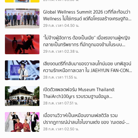
Global Wellness Summit 2026 เวทีที่สะท้อนว่า
Wellness ไม่ใช่เทรนด์ แต่คือโครงสร้างเศรษฐกิจ
ใหม่ของโลก
29 ก.ค. เวลา 04.50 น.
“ไม่จ้างผู้จัดการ ต้องเป็นเมีย” เมื่อแรงงานผู้หญิง
กลายเป็นทรัพยากร ที่มักถูกมองข้ามในระบบ
เศรษฐกิจแรงงาน
29 ก.ค. เวลา 02.38 น.
เสียงดนตรีที่กลับมาของวาเลนไทน์บอย บทพิสูจน์
ความรักเหนือกาลเวลา ใน JAEHYUN FAN-CON
TOUR
28 ก.ค. เวลา 11.55 น.
เปิดตัวแพลตฟอร์ม Museum Thailand:
ThaiArch100yrs รวบรวมฐานข้อมูล
สถาปัตยกรรม 100 ปีภาคเหนือ มุ่งขับเคลื่อน
28 ก.ค. เวลา 07.51 น.
Heritage Economy
เมื่องานวิวาห์เป็นเหมือนงานเฟสติวัล รวม
ปรากฏการณ์น่าสนใจในงานแต่ง ของ ‘ณเดชน์-
ญาญ่า’ ทั้ง 3 ครั้ง
28 ก.ค. เวลา 02.50 น.