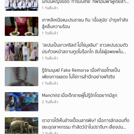
นักบินหญิงของ ‘การบินไทย’ ที่พร้อมพาผู้โดยสาร
บินไปทั่วโลก
1 วันที่แล้ว
เกาหลีเหนือแนะประชาชน กิน ‘เนื้อสุนัข’ บำรุงกำลัง
สู้คลื่นความร้อน
1 วันที่แล้ว
“สเปนเป็นชาวคริสต์ ไม่ใช่มุสลิม!” ชาวสเปนรวมตัว
ประท้วงหน้าสถานทูตโมร็อกโก ขับไล่ผู้อพยพใน
เมืองเซวตาออกนอกประเทศ
1 วันที่แล้ว
รู้จักมนุษย์ Fake Remorse เมื่อคำขอโทษเป็น
เพียงการแสดง ไม่ใช่การสำนึกอย่างแท้จริง
1 วันที่แล้ว
Manchild เมื่อเด็กชายผู้ไม่รู้จักโตอยากมีลูก
2 วันที่แล้ว
เราอาจได้เห็นช้างเปื้อนสารพิษ? เมื่อการลักลอบทิ้ง
ขยะอุตสาหกรรม ทำสัตว์ป่าในปราจีนฯ เสี่ยงปน
เปื้อน
2 วันที่แล้ว