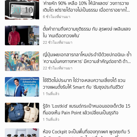
‘ค่ายหัก 90% เหลือ 10% ให้นักแสดง’ วงการวาย
เติบโต แต่รายได้อาจไม่เป็นธรรม เมื่อดาราอยากให้มี
‘สัญญามาตรฐาน’
6 ชั่วโมงที่ผ่านมา
ตั้งคำถามถึงความยุติธรรม กับ สุรพงษ์ เพลินแสง
ใน ‘คนเดือดทวงแค้น’
22 ชั่วโมงที่ผ่านมา
ญี่ปุ่นเผยเอกสารกลาโหมประจำปีด้วยปกอนิเมะ ย้ำ
‘ความมั่นคงทางทหาร’ มีความสำคัญต่อชาติ ด้าน
จีนเตือน ขออย่าซ้ำรอยประวัติศาสตร์
22 ชั่วโมงที่ผ่านมา
ใช้ชีวิตไม่ประมาท ใช่ว่าจะหลบความเสี่ยงได้ ชวน
วางแผนตั้งรับให้ Smart กับ ‘ซัมซุงประกันชีวิต’
1 วันที่แล้ว
รู้จัก ‘Lostkid’ แบรนด์กระเป๋าหมอนของเด็กวัย 15
ที่มองเห็น Pain Point แล้วเปลี่ยนเป็นธุรกิจ
1 วันที่แล้ว
ห้อง Cockpit จะเป็นพื้นที่ของทุกเพศ พูดคุยกับ 5