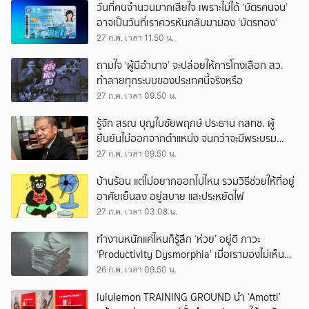
วันที่คนจำนวนมากเสียใจ เพราะไม่ได้ ‘บัตรคนจน’
อาจเป็นวันที่เราควรหันกลับมามอง ‘บัตรทอง’
27 ก.ค. เวลา 11.50 น.
ถามใจ ‘ผู้มีอำนาจ’ จะปล่อยให้การโกงเลือก สว.
ทำลายทุกระบบของประเทศนี้จริงหรือ
27 ก.ค. เวลา 09.50 น.
รู้จัก สรณ บุญใบชัยพฤกษ์ ประธาน กสทช. ผู้
ยืนยันไม่ออกจากตำแหน่ง จนกว่าจะมีพระบรม
ราชโองการโปรดเกล้าฯ
27 ก.ค. เวลา 09.50 น.
บ้านร้อน แต่ไม่อยากออกไปไหน รวมวิธีช่วยให้ที่อยู่
อาศัยเย็นลง อยู่สบาย และประหยัดไฟ
27 ก.ค. เวลา 03.08 น.
ทำงานหนักแค่ไหนก็รู้สึก ‘ห่วย’ อยู่ดี ภาวะ
‘Productivity Dysmorphia’ เมื่อเรามองไม่เห็น
ความสำเร็จของตัวเอง
26 ก.ค. เวลา 09.50 น.
lululemon TRAINING GROUND นำ ‘Amotti’