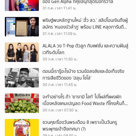
ของ Gen Alpha ที่คุยสนุกสุดในจักรวาล
31 ก.ค. เวลา 11.41 น.
พริษฐ์พบหลักฐานใหม่ ‘ฮั้ว สว.’ สลิปโอนเงินถึงผู้
สมัคร ‘หนองบัวลำภู’ พร้อม LINE หลุดการันตี
ตำแหน่ง
31 ก.ค. เวลา 11.09 น.
ALALA วง T-Pop ตัวลูก กับแฟชั่น และความฝันสู่
เวทีระดับโลก
30 ก.ค. เวลา 11.50 น.
ตอนนี้เรารู้อะไรบ้าง รวมข้อสงสัยและข้อเท็จจริง
การเสียชีวิตของ ‘ฮลุน โซโล่’
30 ก.ค. เวลา 11.45 น.
จะทำอย่างไร ถ้า ‘ยางามิ ไลท์’ ไปโผล่ที่แผงผัก
เบื้องหลังแคมเปญลด Food Waste ที่ใครเห็นก็
ต้องหันมอง
30 ก.ค. เวลา 07.50 น.
ชวนคุยเรื่องวันพระเดือน 8 เพราะเป็นวันครู
พระพุทธเจ้าจึงเทศนา (?)
29 ก.ค. เวลา 09.50 น.