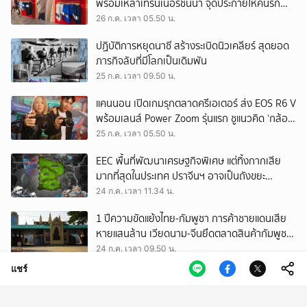
พร้อมเหล่าเทรนเนอร์ชั้นนำ จุดประกายให้คนรัก
สุขภาพ ผ่านแนวคิด ‘Yet’
26 ก.ค. เวลา 05.50 น.
ปฏิบัติการหยุดนาซี สร้างระเบิดนิวเคลียร์ สุดยอด
ภารกิจลับที่มีโลกเป็นเดิมพัน
25 ก.ค. เวลา 09.50 น.
แคนนอน เปิดเกมรุกตลาดครีเอเตอร์ ส่ง EOS R6 V
พร้อมเลนส์ Power Zoom รุ่นแรก ชูแนวคิด ‘กล้อง
เดียว เอา(ทุก)เรื่อง’
25 ก.ค. เวลา 05.50 น.
EEC พื้นที่พัฒนาเศรษฐกิจพิเศษ แต่ทิ้งกากเสีย
มากที่สุดในประเทศ ปราจีนฯ อาจเป็นถังขยะ
อุตสาหกรรมใบใหม่?
24 ก.ค. เวลา 11.34 น.
1 ปีความขัดแย้งไทย-กัมพูชา การค้าชายแดนเสีย
หายแสนล้าน เวียดนาม-จีนยึดตลาดสินค้ากัมพูชา
ทดแทนสินค้าไทย
24 ก.ค. เวลา 09.50 น.
แชร์
สงครามนอกสนามรบ เมื่อ ‘อิสราเอล’ ใช้กฎหมาย
และระบบการศึกษา ต่อสู้อัตลักษณ์ของชาว
ปาเลสไตน์
23 ก.ค. เวลา 11.53 น.