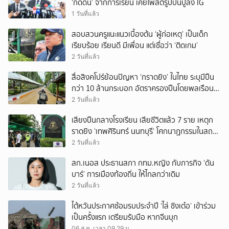
‘กดดัน’ จากการเรียน เคยโพสต์รูปปืนปู่ลง IG
1 วันที่แล้ว
สอบสวนครูแนะแนวเบื้องต้น ‘ผู้ก่อเหตุ’ เป็นเด็ก
เรียบร้อย เรียนดี มีเพื่อน แต่เชื่อว่า ‘ติดเกม’
2 วันที่แล้ว
สื่อสิงคโปร์ย้อนปัญหา ‘กราดยิง’ ในไทย ระบุมีปืน
กว่า 10 ล้านกระบอก อัตราครองปืนโดยพลเรือน
สูงที่สุดในภูมิภาค
2 วันที่แล้ว
เสียงปืนกลางโรงเรียน เสียชีวิตแล้ว 7 ราย เหตุก
ราดยิง ‘เทพศิรินทร์ นนทบุรี’ โศกนาฏกรรมในสถาน
ศึกษา ครั้งที่ 2 ในรอบปี
2 วันที่แล้ว
สก.เนอส ประธานสภา กทม.หญิง กับภารกิจ ‘ดัน
บาร์’ การเมืองท้องถิ่น ให้ไกลกว่าเดิม
2 วันที่แล้ว
ไต้หวันประกาศซ้อมรบประจำปี ‘ไล่ ชิงเต๋อ’ เข้าร่วม
เป็นครั้งแรก เตรียมรับมือ หากจีนบุก
06 ส.ค. เวลา 09.29 น.