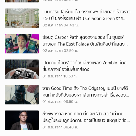
แมนดาริน โอเรียนเต็ล กรุงเทพฯ ถ่ายทอดเรื่องราว
150 ปี ของโรงแรม ผ่าน Celadon Green จาก
เครื่องศิลาดล
02 ส.ค. เวลา 04.43 น.
ย้อนดู Career Path สุดงดงามของ ‘โน ยุนซอ’
นางเอก The East Palace บัณฑิตศิลปะที่แสดง
เรื่องไหนก็ปัง
02 ส.ค. เวลา 02.50 น.
‘ปัตตานีดีโคตร’ ว่าด้วยเสียงเพลง Zombie ที่ดัง
ขึ้นกลางเมืองในพื้นที่สีแดง
01 ส.ค. เวลา 10.50 น.
จาก Good Time ถึง The Odyssey เบนนี ซาฟดี
คนทำหนังที่ยังมองหา เส้นทางการเล่าเรื่องของตัว
เอง
01 ส.ค. เวลา 08.50 น.
ยิ่งชีพกังวล หาก กกต.นิ่งเฉย ‘ฮั้ว สว.’ เท่ากับ
ประตูในระบบถูกปิดตาย อาจเป็นชนวนเหตุเปิดช่อง
‘ลงถนน’
01 ส.ค. เวลา 06.40 น.