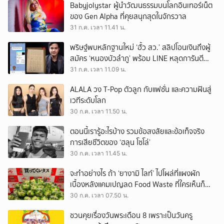
Babyjolystar ผู้นำวัฒนธรรมบนโลกอินเทอร์เน็ต
ของ Gen Alpha ที่คุยสนุกสุดในจักรวาล
31 ก.ค. เวลา 11.41 น.
พริษฐ์พบหลักฐานใหม่ ‘ฮั้ว สว.’ สลิปโอนเงินถึงผู้
สมัคร ‘หนองบัวลำภู’ พร้อม LINE หลุดการันตี
ตำแหน่ง
31 ก.ค. เวลา 11.09 น.
ALALA วง T-Pop ตัวลูก กับแฟชั่น และความฝันสู่
เวทีระดับโลก
30 ก.ค. เวลา 11.50 น.
ตอนนี้เรารู้อะไรบ้าง รวมข้อสงสัยและข้อเท็จจริง
การเสียชีวิตของ ‘ฮลุน โซโล่’
30 ก.ค. เวลา 11.45 น.
จะทำอย่างไร ถ้า ‘ยางามิ ไลท์’ ไปโผล่ที่แผงผัก
เบื้องหลังแคมเปญลด Food Waste ที่ใครเห็นก็
ต้องหันมอง
30 ก.ค. เวลา 07.50 น.
ชวนคุยเรื่องวันพระเดือน 8 เพราะเป็นวันครู