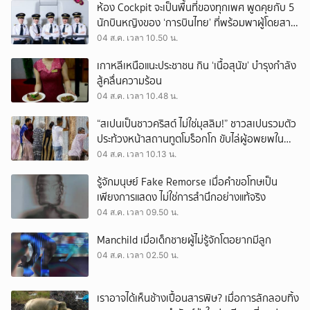
ห้อง Cockpit จะเป็นพื้นที่ของทุกเพศ พูดคุยกับ 5
นักบินหญิงของ ‘การบินไทย’ ที่พร้อมพาผู้โดยสาร
บินไปทั่วโลก
04 ส.ค. เวลา 10.50 น.
เกาหลีเหนือแนะประชาชน กิน ‘เนื้อสุนัข’ บำรุงกำลัง
สู้คลื่นความร้อน
04 ส.ค. เวลา 10.48 น.
“สเปนเป็นชาวคริสต์ ไม่ใช่มุสลิม!” ชาวสเปนรวมตัว
ประท้วงหน้าสถานทูตโมร็อกโก ขับไล่ผู้อพยพใน
เมืองเซวตาออกนอกประเทศ
04 ส.ค. เวลา 10.13 น.
รู้จักมนุษย์ Fake Remorse เมื่อคำขอโทษเป็น
เพียงการแสดง ไม่ใช่การสำนึกอย่างแท้จริง
04 ส.ค. เวลา 09.50 น.
Manchild เมื่อเด็กชายผู้ไม่รู้จักโตอยากมีลูก
04 ส.ค. เวลา 02.50 น.
เราอาจได้เห็นช้างเปื้อนสารพิษ? เมื่อการลักลอบทิ้ง