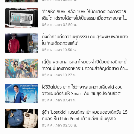
‘ค่ายหัก 90% เหลือ 10% ให้นักแสดง’ วงการวาย
เติบโต แต่รายได้อาจไม่เป็นธรรม เมื่อดาราอยากให้มี
‘สัญญามาตรฐาน’
06 ส.ค. เวลา 02.50 น.
ตั้งคำถามถึงความยุติธรรม กับ สุรพงษ์ เพลินแสง
ใน ‘คนเดือดทวงแค้น’
05 ส.ค. เวลา 10.50 น.
ญี่ปุ่นเผยเอกสารกลาโหมประจำปีด้วยปกอนิเมะ ย้ำ
‘ความมั่นคงทางทหาร’ มีความสำคัญต่อชาติ ด้าน
จีนเตือน ขออย่าซ้ำรอยประวัติศาสตร์
05 ส.ค. เวลา 10.27 น.
ใช้ชีวิตไม่ประมาท ใช่ว่าจะหลบความเสี่ยงได้ ชวน
วางแผนตั้งรับให้ Smart กับ ‘ซัมซุงประกันชีวิต’
05 ส.ค. เวลา 07.41 น.
รู้จัก ‘Lostkid’ แบรนด์กระเป๋าหมอนของเด็กวัย 15
ที่มองเห็น Pain Point แล้วเปลี่ยนเป็นธุรกิจ
05 ส.ค. เวลา 02.50 น.