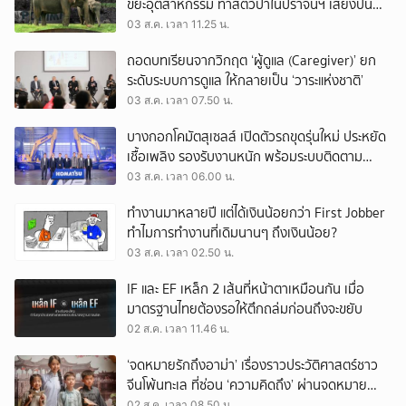
ขยะอุตสาหกรรม ทำสัตว์ป่าในปราจีนฯ เสี่ยงปน
เปื้อน
03 ส.ค. เวลา 11.25 น.
ถอดบทเรียนจากวิกฤต ‘ผู้ดูแล (Caregiver)’ ยก
ระดับระบบการดูแล ให้กลายเป็น ‘วาระแห่งชาติ’
03 ส.ค. เวลา 07.50 น.
บางกอกโคมัตสุเซลส์ เปิดตัวรถขุดรุ่นใหม่ ประหยัด
เชื้อเพลิง รองรับงานหนัก พร้อมระบบติดตาม
เครื่องจักรผ่านดาวเทียม
03 ส.ค. เวลา 06.00 น.
ทำงานมาหลายปี แต่ได้เงินน้อยกว่า First Jobber
ทำไมการทำงานที่เดิมนานๆ ถึงเงินน้อย?
03 ส.ค. เวลา 02.50 น.
IF และ EF เหล็ก 2 เส้นที่หน้าตาเหมือนกัน เมื่อ
มาตรฐานไทยต้องรอให้ตึกถล่มก่อนถึงจะขยับ
02 ส.ค. เวลา 11.46 น.
‘จดหมายรักถึงอาม่า’ เรื่องราวประวัติศาสตร์ชาว
จีนโพ้นทะเล ที่ซ่อน ‘ความคิดถึง’ ผ่านจดหมาย
‘โพยก๊วน’
02 ส.ค. เวลา 08.50 น.