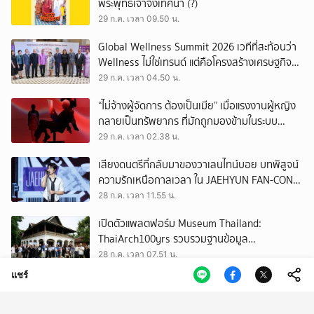
พระพุทธเจ้าจึงเทศนา (?)
29 ก.ค. เวลา 09.50 น.
Global Wellness Summit 2026 เวทีที่สะท้อนว่า
Wellness ไม่ใช่เทรนด์ แต่คือโครงสร้างเศรษฐกิจ
ใหม่ของโลก
29 ก.ค. เวลา 04.50 น.
“ไม่จ้างผู้จัดการ ต้องเป็นเมีย” เมื่อแรงงานผู้หญิง
กลายเป็นทรัพยากร ที่มักถูกมองข้ามในระบบ
เศรษฐกิจแรงงาน
29 ก.ค. เวลา 02.38 น.
เสียงดนตรีที่กลับมาของวาเลนไทน์บอย บทพิสูจน์
ความรักเหนือกาลเวลา ใน JAEHYUN FAN-CON
TOUR
28 ก.ค. เวลา 11.55 น.
เปิดตัวแพลตฟอร์ม Museum Thailand:
ThaiArch100yrs รวบรวมฐานข้อมูล
สถาปัตยกรรม 100 ปีภาคเหนือ มุ่งขับเคลื่อน
28 ก.ค. เวลา 07.51 น.
Heritage Economy
แชร์
เมื่องานวิวาห์เป็นเหมือนงานเฟสติวัล รวม
ปรากฏการณ์น่าสนใจในงานแต่ง ของ ‘ณเดชน์-
ญาญ่า’ ทั้ง 3 ครั้ง
28 ก.ค. เวลา 02.50 น.