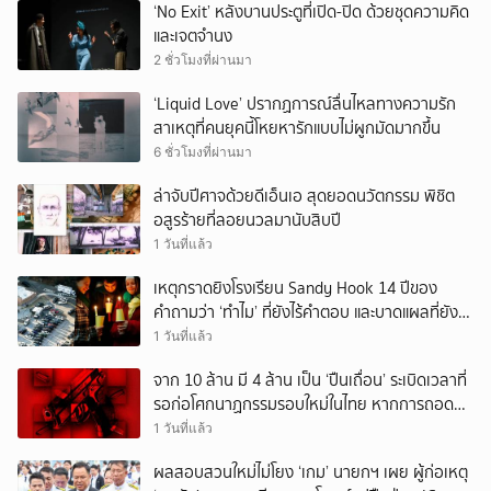
‘No Exit’ หลังบานประตูที่เปิด-ปิด ด้วยชุดความคิด
และเจตจำนง
2 ชั่วโมงที่ผ่านมา
‘Liquid Love’ ปรากฏการณ์ลื่นไหลทางความรัก
สาเหตุที่คนยุคนี้โหยหารักแบบไม่ผูกมัดมากขึ้น
6 ชั่วโมงที่ผ่านมา
ล่าจับปีศาจด้วยดีเอ็นเอ สุดยอดนวัตกรรม พิชิต
อสูรร้ายที่ลอยนวลมานับสิบปี
1 วันที่แล้ว
เหตุกราดยิงโรงเรียน Sandy Hook 14 ปีของ
คำถามว่า ‘ทำไม’ ที่ยังไร้คำตอบ และบาดแผลที่ยัง
ทวงความรับผิดชอบไม่จบ
1 วันที่แล้ว
จาก 10 ล้าน มี 4 ล้าน เป็น ‘ปืนเถื่อน’ ระเบิดเวลาที่
รอก่อโศกนาฏกรรมรอบใหม่ในไทย หากการถอดบท
เรียนของรัฐเป็นเพียง ‘ลมปาก’
1 วันที่แล้ว
ผลสอบสวนใหม่ไม่โยง ‘เกม’ นายกฯ เผย ผู้ก่อเหตุ