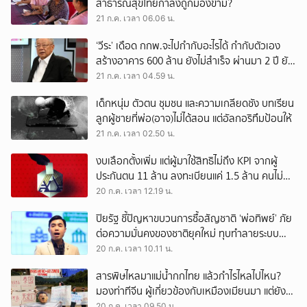
สาธารณสุขไทยกำลังถูกมองข้าม?
21 ก.ค. เวลา 06.06 น.
‘วีระ’ เดือด กกพ.จะไปกำกับอะไรได้ กำกับตัวเอง
สร้างอาคาร 600 ล้าน ยังไม่สำเร็จ ผ่านมา 2 ปี ยัง
สรรหากรรมการไม่ครบ 7 คน
21 ก.ค. เวลา 04.59 น.
เด็กหนุ่ม ตัวตน ชุมชน และความเกลียดชัง บทเรียน
ลูกผู้ชายที่พ่อ(อาจ)ไม่ได้สอน แต่อัลกอริทึมป้อนให้
21 ก.ค. เวลา 02.50 น.
งบเลือกตั้งเพิ่ม แต่ผู้มาใช้สิทธิไม่ถึง KPI จากผู้
ประกันตน 11 ล้าน ลงทะเบียนแค่ 1.5 ล้าน คนไม่
สนใจ หรือหน่วยงาน ‘ไร้น้ำยา’?
20 ก.ค. เวลา 12.19 น.
ปิยรัฐ ชี้ปัญหาขบวนการซื้อสัญชาติ ‘พ่อทิพย์’ ภัย
ต่อความมั่นคงของชาติยุคใหม่ ทุบทำลายระบบ
เศรษฐกิจฐานรากประเท
20 ก.ค. เวลา 10.11 น.
สารพิษไหลมาแม่น้ำกกไทย แล้วกำไรไหลไปไหน?
มองท่าทีจีน ผู้เกี่ยวข้องกับเหมืองเมียนมา แต่ยัง
ลอยตัวว่าเป็นปัญหาของ 2 ประเทศ
20 ก.ค. เวลา 09.50 น.