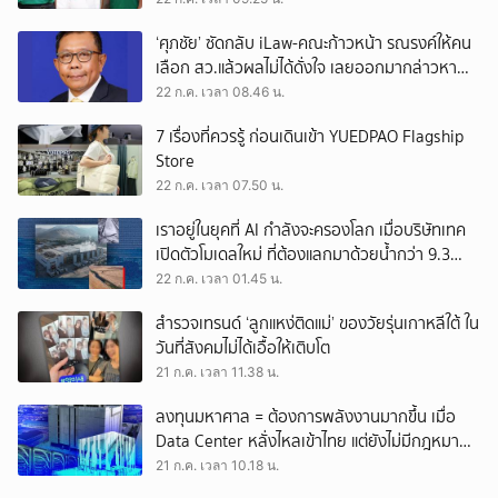
‘ศุภชัย’ ซัดกลับ iLaw-คณะก้าวหน้า รณรงค์ให้คน
เลือก สว.แล้วผลไม่ได้ดั่งใจ เลยออกมากล่าวหา
ภูมิใจไทยว่าฮั้ว
22 ก.ค. เวลา 08.46 น.
7 เรื่องที่ควรรู้ ก่อนเดินเข้า YUEDPAO Flagship
Store
22 ก.ค. เวลา 07.50 น.
เราอยู่ในยุคที่ AI กำลังจะครองโลก เมื่อบริษัทเทค
เปิดตัวโมเดลใหม่ ที่ต้องแลกมาด้วยน้ำกว่า 9.3
ล้านล้านลิตร
22 ก.ค. เวลา 01.45 น.
สำรวจเทรนด์ ‘ลูกแหง่ติดแม่’ ของวัยรุ่นเกาหลีใต้ ใน
วันที่สังคมไม่ได้เอื้อให้เติบโต
21 ก.ค. เวลา 11.38 น.
ลงทุนมหาศาล = ต้องการพลังงานมากขึ้น เมื่อ
Data Center หลั่งไหลเข้าไทย แต่ยังไม่มีกฎหมาย
เฉพาะกำกับดูแล
21 ก.ค. เวลา 10.18 น.