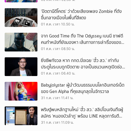
‘ปัตตานีดีโคตร’ ว่าด้วยเสียงเพลง Zombie ที่ดัง
ขึ้นกลางเมืองในพื้นที่สีแดง
01 ส.ค. เวลา 10.50 น.
จาก Good Time ถึง The Odyssey เบนนี ซาฟดี
คนทำหนังที่ยังมองหา เส้นทางการเล่าเรื่องของตัว
เอง
01 ส.ค. เวลา 08.50 น.
ยิ่งชีพกังวล หาก กกต.นิ่งเฉย ‘ฮั้ว สว.’ เท่ากับ
ประตูในระบบถูกปิดตาย อาจเป็นชนวนเหตุเปิดช่อง
‘ลงถนน’
01 ส.ค. เวลา 06.40 น.
Babyjolystar ผู้นำวัฒนธรรมบนโลกอินเทอร์เน็ต
ของ Gen Alpha ที่คุยสนุกสุดในจักรวาล
31 ก.ค. เวลา 11.41 น.
พริษฐ์พบหลักฐานใหม่ ‘ฮั้ว สว.’ สลิปโอนเงินถึงผู้
สมัคร ‘หนองบัวลำภู’ พร้อม LINE หลุดการันตี
ตำแหน่ง
31 ก.ค. เวลา 11.09 น.