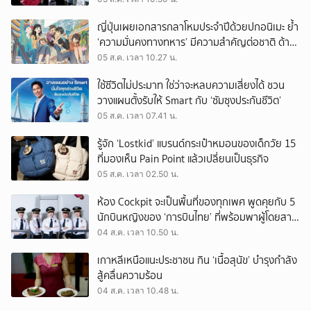
ญี่ปุ่นเผยเอกสารกลาโหมประจำปีด้วยปกอนิเมะ ย้ำ
‘ความมั่นคงทางทหาร’ มีความสำคัญต่อชาติ ด้าน
จีนเตือน ขออย่าซ้ำรอยประวัติศาสตร์
05 ส.ค. เวลา 10.27 น.
ใช้ชีวิตไม่ประมาท ใช่ว่าจะหลบความเสี่ยงได้ ชวน
วางแผนตั้งรับให้ Smart กับ ‘ซัมซุงประกันชีวิต’
05 ส.ค. เวลา 07.41 น.
รู้จัก ‘Lostkid’ แบรนด์กระเป๋าหมอนของเด็กวัย 15
ที่มองเห็น Pain Point แล้วเปลี่ยนเป็นธุรกิจ
05 ส.ค. เวลา 02.50 น.
ห้อง Cockpit จะเป็นพื้นที่ของทุกเพศ พูดคุยกับ 5
นักบินหญิงของ ‘การบินไทย’ ที่พร้อมพาผู้โดยสาร
บินไปทั่วโลก
04 ส.ค. เวลา 10.50 น.
เกาหลีเหนือแนะประชาชน กิน ‘เนื้อสุนัข’ บำรุงกำลัง
สู้คลื่นความร้อน
04 ส.ค. เวลา 10.48 น.