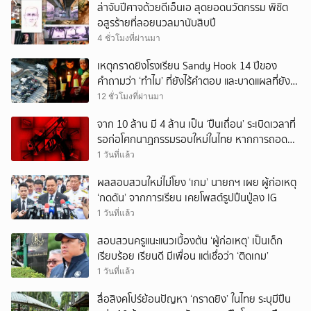
ล่าจับปีศาจด้วยดีเอ็นเอ สุดยอดนวัตกรรม พิชิต
อสูรร้ายที่ลอยนวลมานับสิบปี
4 ชั่วโมงที่ผ่านมา
เหตุกราดยิงโรงเรียน Sandy Hook 14 ปีของ
คำถามว่า ‘ทำไม’ ที่ยังไร้คำตอบ และบาดแผลที่ยัง
ทวงความรับผิดชอบไม่จบ
12 ชั่วโมงที่ผ่านมา
จาก 10 ล้าน มี 4 ล้าน เป็น ‘ปืนเถื่อน’ ระเบิดเวลาที่
รอก่อโศกนาฏกรรมรอบใหม่ในไทย หากการถอดบท
เรียนของรัฐเป็นเพียง ‘ลมปาก’
1 วันที่แล้ว
ผลสอบสวนใหม่ไม่โยง ‘เกม’ นายกฯ เผย ผู้ก่อเหตุ
‘กดดัน’ จากการเรียน เคยโพสต์รูปปืนปู่ลง IG
1 วันที่แล้ว
สอบสวนครูแนะแนวเบื้องต้น ‘ผู้ก่อเหตุ’ เป็นเด็ก
เรียบร้อย เรียนดี มีเพื่อน แต่เชื่อว่า ‘ติดเกม’
1 วันที่แล้ว
สื่อสิงคโปร์ย้อนปัญหา ‘กราดยิง’ ในไทย ระบุมีปืน