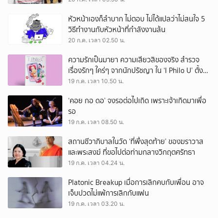
หัวหน้าเองก็ลำบาก ไม่ตอบ ไม่ได้แปลว่าไม่สนใจ 5
วิธีทำงานกับหัวหน้าที่กำลังงานล้น
20 ก.ค. เวลา 02.50 น.
ความรักเป็นมายา ความเสียวสิของจริง สำรวจ
เรื่องรักๆ ใคร่ๆ จากนักปรัชญา ใน ‘I Philo U’ ตั้งแต่
เพลโตถึงนิทเช
19 ก.ค. เวลา 10.50 น.
‘คอย กอ ดอ’ จงรอต่อไปเถิด เพราะเจ้าเกิดมาเพื่อ
รอ
19 ก.ค. เวลา 08.50 น.
สถานชีวาภิบาลในวัด ‘ที่พึ่งสุดท้าย’ ของฆราวาส
และพระสงฆ์ ที่ขอไปต่อท่ามกลางวิกฤตศรัทธา
19 ก.ค. เวลา 04.24 น.
Platonic Breakup เมื่อการเลิกคบกับเพื่อน อาจ
เจ็บปวดไม่แพ้การเลิกกับแฟน
19 ก.ค. เวลา 03.20 น.