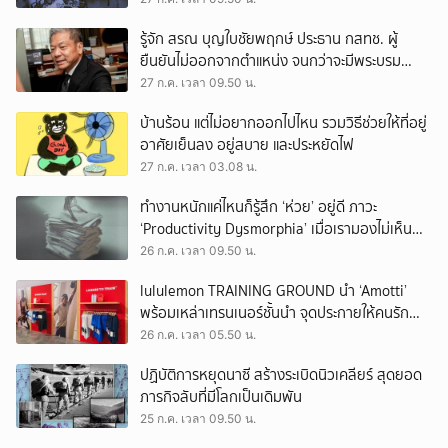
รู้จัก สรณ บุญใบชัยพฤกษ์ ประธาน กสทช. ผู้
ยืนยันไม่ออกจากตำแหน่ง จนกว่าจะมีพระบรม
ราชโองการโปรดเกล้าฯ
27 ก.ค. เวลา 09.50 น.
บ้านร้อน แต่ไม่อยากออกไปไหน รวมวิธีช่วยให้ที่อยู่
อาศัยเย็นลง อยู่สบาย และประหยัดไฟ
27 ก.ค. เวลา 03.08 น.
ทำงานหนักแค่ไหนก็รู้สึก ‘ห่วย’ อยู่ดี ภาวะ
‘Productivity Dysmorphia’ เมื่อเรามองไม่เห็น
ความสำเร็จของตัวเอง
26 ก.ค. เวลา 09.50 น.
lululemon TRAINING GROUND นำ ‘Amotti’
พร้อมเหล่าเทรนเนอร์ชั้นนำ จุดประกายให้คนรัก
สุขภาพ ผ่านแนวคิด ‘Yet’
26 ก.ค. เวลา 05.50 น.
ปฏิบัติการหยุดนาซี สร้างระเบิดนิวเคลียร์ สุดยอด
ภารกิจลับที่มีโลกเป็นเดิมพัน
25 ก.ค. เวลา 09.50 น.