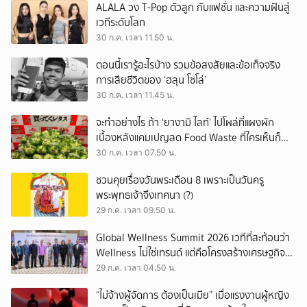
ALALA วง T-Pop ตัวลูก กับแฟชั่น และความฝันสู่
เวทีระดับโลก
30 ก.ค. เวลา 11.50 น.
ตอนนี้เรารู้อะไรบ้าง รวมข้อสงสัยและข้อเท็จจริง
การเสียชีวิตของ ‘ฮลุน โซโล่’
30 ก.ค. เวลา 11.45 น.
จะทำอย่างไร ถ้า ‘ยางามิ ไลท์’ ไปโผล่ที่แผงผัก
เบื้องหลังแคมเปญลด Food Waste ที่ใครเห็นก็
ต้องหันมอง
30 ก.ค. เวลา 07.50 น.
ชวนคุยเรื่องวันพระเดือน 8 เพราะเป็นวันครู
พระพุทธเจ้าจึงเทศนา (?)
29 ก.ค. เวลา 09.50 น.
Global Wellness Summit 2026 เวทีที่สะท้อนว่า
Wellness ไม่ใช่เทรนด์ แต่คือโครงสร้างเศรษฐกิจ
ใหม่ของโลก
29 ก.ค. เวลา 04.50 น.
“ไม่จ้างผู้จัดการ ต้องเป็นเมีย” เมื่อแรงงานผู้หญิง