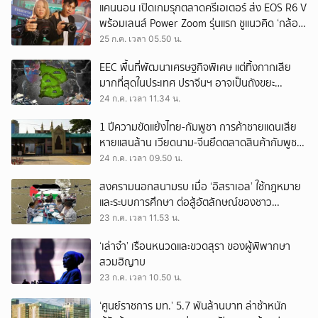
แคนนอน เปิดเกมรุกตลาดครีเอเตอร์ ส่ง EOS R6 V
พร้อมเลนส์ Power Zoom รุ่นแรก ชูแนวคิด ‘กล้อง
เดียว เอา(ทุก)เรื่อง’
25 ก.ค. เวลา 05.50 น.
EEC พื้นที่พัฒนาเศรษฐกิจพิเศษ แต่ทิ้งกากเสีย
มากที่สุดในประเทศ ปราจีนฯ อาจเป็นถังขยะ
อุตสาหกรรมใบใหม่?
24 ก.ค. เวลา 11.34 น.
1 ปีความขัดแย้งไทย-กัมพูชา การค้าชายแดนเสีย
หายแสนล้าน เวียดนาม-จีนยึดตลาดสินค้ากัมพูชา
ทดแทนสินค้าไทย
24 ก.ค. เวลา 09.50 น.
สงครามนอกสนามรบ เมื่อ ‘อิสราเอล’ ใช้กฎหมาย
และระบบการศึกษา ต่อสู้อัตลักษณ์ของชาว
ปาเลสไตน์
23 ก.ค. เวลา 11.53 น.
‘เล่าจ๋า’ เรือนหนวดและขวดสุรา ของผู้พิพากษา
สวมฮิญาบ
23 ก.ค. เวลา 10.50 น.
‘ศูนย์ราชการ มท.’ 5.7 พันล้านบาท ล่าช้าหนัก