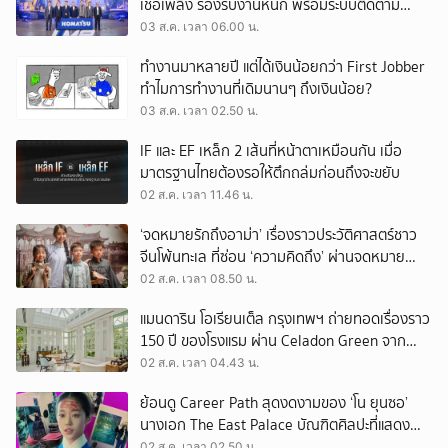
เชื้อเพลิง รองรับงานหนัก พร้อมระบบติดตาม
เครื่องจักรผ่านดาวเทียม
03 ส.ค. เวลา 06.00 น.
ทำงานมาหลายปี แต่ได้เงินน้อยกว่า First Jobber
ทำไมการทำงานที่เดิมนานๆ ถึงเงินน้อย?
03 ส.ค. เวลา 02.50 น.
IF และ EF เหล็ก 2 เส้นที่หน้าตาเหมือนกัน เมื่อ
มาตรฐานไทยต้องรอให้ตึกถล่มก่อนถึงจะขยับ
02 ส.ค. เวลา 11.46 น.
‘จดหมายรักถึงอาม่า’ เรื่องราวประวัติศาสตร์ชาว
จีนโพ้นทะเล ที่ซ่อน ‘ความคิดถึง’ ผ่านจดหมาย
‘โพยก๊วน’
02 ส.ค. เวลา 08.50 น.
แมนดาริน โอเรียนเต็ล กรุงเทพฯ ถ่ายทอดเรื่องราว
150 ปี ของโรงแรม ผ่าน Celadon Green จาก
เครื่องศิลาดล
02 ส.ค. เวลา 04.43 น.
ย้อนดู Career Path สุดงดงามของ ‘โน ยุนซอ’
นางเอก The East Palace บัณฑิตศิลปะที่แสดง
เรื่องไหนก็ปัง
02 ส.ค. เวลา 02.50 น.