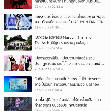
กลายเป็นทรัพยากร ที่มักถูกมองข้ามในระบบ
เศรษฐกิจแรงงาน
29 ก.ค. เวลา 02.38 น.
เสียงดนตรีที่กลับมาของวาเลนไทน์บอย บทพิสูจน์
ความรักเหนือกาลเวลา ใน JAEHYUN FAN-CON
TOUR
28 ก.ค. เวลา 11.55 น.
เปิดตัวแพลตฟอร์ม Museum Thailand:
ThaiArch100yrs รวบรวมฐานข้อมูล
สถาปัตยกรรม 100 ปีภาคเหนือ มุ่งขับเคลื่อน
28 ก.ค. เวลา 07.51 น.
Heritage Economy
เมื่องานวิวาห์เป็นเหมือนงานเฟสติวัล รวม
ปรากฏการณ์น่าสนใจในงานแต่ง ของ ‘ณเดชน์-
ญาญ่า’ ทั้ง 3 ครั้ง
28 ก.ค. เวลา 02.50 น.
วันที่คนจำนวนมากเสียใจ เพราะไม่ได้ ‘บัตรคนจน’
อาจเป็นวันที่เราควรหันกลับมามอง ‘บัตรทอง’
27 ก.ค. เวลา 11.50 น.
ถามใจ ‘ผู้มีอำนาจ’ จะปล่อยให้การโกงเลือก สว.
ทำลายทุกระบบของประเทศนี้จริงหรือ
27 ก.ค. เวลา 09.50 น.