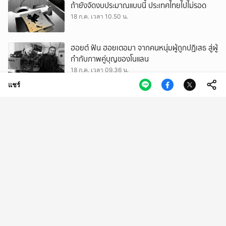
ถ้ายังจัดงบประมาณแบบนี้ ประเทศไทยไปไม่รอด
18 ก.ค. เวลา 10.50 น.
ฮอยต์ ฟัน ฮอยเตอมา จากคนหนุ่มผู้ถูกปฏิเสธ สู่ผู้
กำกับภาพคู่บุญของโนแลน
18 ก.ค. เวลา 09.36 น.
แชร์
The Lobb Club พื้นที่ที่คนมาตีเทนนิสเสร็จ แล้ว
อยากใช้เวลาร่วมกันต่อ
18 ก.ค. เวลา 02.50 น.
Buddhist Aesthetic เมื่อ Gen Z ใช้พุทธมีมประทัง
จิต และขอนิพพานผ่านหน้าฟีด
17 ก.ค. เวลา 13.38 น.
บทสนทนาว่าด้วยความ (อ) ชรา ไฟทำงาน และการ
แก้แค้น กับ เป็นเอก และคริสโตเฟอร์ ดอยล์
17 ก.ค. เวลา 12.55 น.
ค้ายา ฟอกเงิน ประมงเถื่อน สำรวจการเติบโตของ