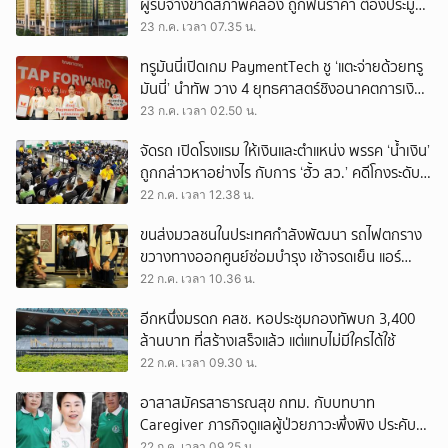
ผู้รับจ้างขาดสภาพคล่อง ถูกฟันราคา ต้องประมูล
งานอื่น เอาเงินประกันมาโปะ
23 ก.ค. เวลา 07.35 น.
ทรูมันนี่เปิดเกม PaymentTech ชู ‘แตะจ่ายด้วยทรู
มันนี่’ นำทัพ วาง 4 ยุทธศาสตร์ชิงอนาคตการเงิน
ดิจิทัล
23 ก.ค. เวลา 02.50 น.
จัดรถ เปิดโรงแรม ให้เงินและตำแหน่ง พรรค ‘น้ำเงิน’
ถูกกล่าวหาอย่างไร กับการ ‘ฮั้ว สว.’ คดีโกงระดับ
ประเทศ
22 ก.ค. เวลา 12.38 น.
ขนส่งมวลชนในประเทศกำลังพัฒนา รถไฟตกราง
ขวางทางออกศูนย์ซ่อมบำรุง เช้าจรดเย็น แอร์
พอร์ตลิงก์ยังวิ่งได้ขบวนเดียว ชั่วโมงละคันเหมือน
22 ก.ค. เวลา 10.36 น.
เดิม
อีกหนึ่งมรดก คสช. หอประชุมกองทัพบก 3,400
ล้านบาท ที่สร้างเสร็จแล้ว แต่แทบไม่มีใครได้ใช้
22 ก.ค. เวลา 09.30 น.
อาสาสมัครสาธารณสุข กทม. กับบทบาท
Caregiver ภารกิจดูแลผู้ป่วยภาวะพึ่งพิง ประคับ
ประคองชุมชนเล็กในเมืองใหญ่
22 ก.ค. เวลา 09.25 น.