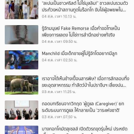
“สเปนเป็นชาวคริสต์ ไม่ใช่มุสลิม!” ชาวสเปนรวมตัว
ประท้วงหน้าสถานทูตโมร็อกโก ขับไล่ผู้อพยพใน
เมืองเซวตาออกนอกประเทศ
04 ส.ค. เวลา 10.13 น.
รู้จักมนุษย์ Fake Remorse เมื่อคำขอโทษเป็น
เพียงการแสดง ไม่ใช่การสำนึกอย่างแท้จริง
04 ส.ค. เวลา 09.50 น.
Manchild เมื่อเด็กชายผู้ไม่รู้จักโตอยากมีลูก
04 ส.ค. เวลา 02.50 น.
เราอาจได้เห็นช้างเปื้อนสารพิษ? เมื่อการลักลอบทิ้ง
ขยะอุตสาหกรรม ทำสัตว์ป่าในปราจีนฯ เสี่ยงปน
เปื้อน
03 ส.ค. เวลา 11.25 น.
ถอดบทเรียนจากวิกฤต ‘ผู้ดูแล (Caregiver)’ ยก
ระดับระบบการดูแล ให้กลายเป็น ‘วาระแห่งชาติ’
03 ส.ค. เวลา 07.50 น.
บางกอกโคมัตสุเซลส์ เปิดตัวรถขุดรุ่นใหม่ ประหยัด