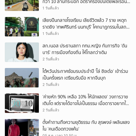
กว่า 10 ล้านกระบอก อัตราครองปืนโดยพลเรือน
สูงที่สุดในภูมิภาค
1 วันที่แล้ว
เสียงปืนกลางโรงเรียน เสียชีวิตแล้ว 7 ราย เหตุก
ราดยิง ‘เทพศิรินทร์ นนทบุรี’ โศกนาฏกรรมในสถาน
ศึกษา ครั้งที่ 2 ในรอบปี
1 วันที่แล้ว
สก.เนอส ประธานสภา กทม.หญิง กับภารกิจ ‘ดัน
บาร์’ การเมืองท้องถิ่น ให้ไกลกว่าเดิม
2 วันที่แล้ว
ไต้หวันประกาศซ้อมรบประจำปี ‘ไล่ ชิงเต๋อ’ เข้าร่วม
เป็นครั้งแรก เตรียมรับมือ หากจีนบุก
2 วันที่แล้ว
‘ค่ายหัก 90% เหลือ 10% ให้นักแสดง’ วงการวาย
เติบโต แต่รายได้อาจไม่เป็นธรรม เมื่อดาราอยากให้มี
‘สัญญามาตรฐาน’
2 วันที่แล้ว
ตั้งคำถามถึงความยุติธรรม กับ สุรพงษ์ เพลินแสง
ใน ‘คนเดือดทวงแค้น’
05 ส.ค. เวลา 10.50 น.