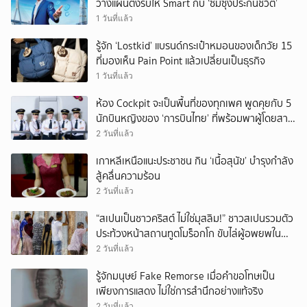
วางแผนตั้งรับให้ Smart กับ ‘ซัมซุงประกันชีวิต’
1 วันที่แล้ว
รู้จัก ‘Lostkid’ แบรนด์กระเป๋าหมอนของเด็กวัย 15
ที่มองเห็น Pain Point แล้วเปลี่ยนเป็นธุรกิจ
1 วันที่แล้ว
ห้อง Cockpit จะเป็นพื้นที่ของทุกเพศ พูดคุยกับ 5
นักบินหญิงของ ‘การบินไทย’ ที่พร้อมพาผู้โดยสาร
บินไปทั่วโลก
2 วันที่แล้ว
เกาหลีเหนือแนะประชาชน กิน ‘เนื้อสุนัข’ บำรุงกำลัง
สู้คลื่นความร้อน
2 วันที่แล้ว
“สเปนเป็นชาวคริสต์ ไม่ใช่มุสลิม!” ชาวสเปนรวมตัว
ประท้วงหน้าสถานทูตโมร็อกโก ขับไล่ผู้อพยพใน
เมืองเซวตาออกนอกประเทศ
2 วันที่แล้ว
รู้จักมนุษย์ Fake Remorse เมื่อคำขอโทษเป็น
เพียงการแสดง ไม่ใช่การสำนึกอย่างแท้จริง
2 วันที่แล้ว