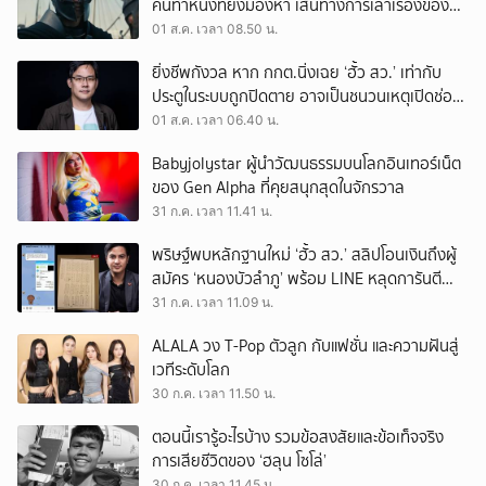
คนทำหนังที่ยังมองหา เส้นทางการเล่าเรื่องของตัว
เอง
01 ส.ค. เวลา 08.50 น.
ยิ่งชีพกังวล หาก กกต.นิ่งเฉย ‘ฮั้ว สว.’ เท่ากับ
ประตูในระบบถูกปิดตาย อาจเป็นชนวนเหตุเปิดช่อง
‘ลงถนน’
01 ส.ค. เวลา 06.40 น.
Babyjolystar ผู้นำวัฒนธรรมบนโลกอินเทอร์เน็ต
ของ Gen Alpha ที่คุยสนุกสุดในจักรวาล
31 ก.ค. เวลา 11.41 น.
พริษฐ์พบหลักฐานใหม่ ‘ฮั้ว สว.’ สลิปโอนเงินถึงผู้
สมัคร ‘หนองบัวลำภู’ พร้อม LINE หลุดการันตี
ตำแหน่ง
31 ก.ค. เวลา 11.09 น.
ALALA วง T-Pop ตัวลูก กับแฟชั่น และความฝันสู่
เวทีระดับโลก
30 ก.ค. เวลา 11.50 น.
ตอนนี้เรารู้อะไรบ้าง รวมข้อสงสัยและข้อเท็จจริง
การเสียชีวิตของ ‘ฮลุน โซโล่’
30 ก.ค. เวลา 11.45 น.