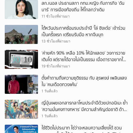
สก.เนอส ประธานสภา กทม.หญิง กับภารกิจ ‘ดัน
บาร์’ การเมืองท้องถิ่น ให้ไกลกว่าเดิม
11 ชั่วโมงที่ผ่านมา
ไต้หวันประกาศซ้อมรบประจำปี ‘ไล่ ชิงเต๋อ’ เข้าร่วม
เป็นครั้งแรก เตรียมรับมือ หากจีนบุก
13 ชั่วโมงที่ผ่านมา
‘ค่ายหัก 90% เหลือ 10% ให้นักแสดง’ วงการวาย
เติบโต แต่รายได้อาจไม่เป็นธรรม เมื่อดาราอยากให้มี
‘สัญญามาตรฐาน’
19 ชั่วโมงที่ผ่านมา
ตั้งคำถามถึงความยุติธรรม กับ สุรพงษ์ เพลินแสง
ใน ‘คนเดือดทวงแค้น’
1 วันที่แล้ว
ญี่ปุ่นเผยเอกสารกลาโหมประจำปีด้วยปกอนิเมะ ย้ำ
‘ความมั่นคงทางทหาร’ มีความสำคัญต่อชาติ ด้าน
จีนเตือน ขออย่าซ้ำรอยประวัติศาสตร์
1 วันที่แล้ว
ใช้ชีวิตไม่ประมาท ใช่ว่าจะหลบความเสี่ยงได้ ชวน