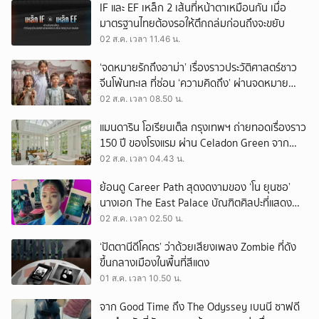
IF และ EF เหล็ก 2 เส้นที่หน้าตาเหมือนกัน เมื่อ
มาตรฐานไทยต้องรอให้ตึกถล่มก่อนถึงจะขยับ
02 ส.ค. เวลา 11.46 น.
‘จดหมายรักถึงอาม่า’ เรื่องราวประวัติศาสตร์ชาว
จีนโพ้นทะเล ที่ซ่อน ‘ความคิดถึง’ ผ่านจดหมาย
‘โพยก๊วน’
02 ส.ค. เวลา 08.50 น.
แมนดาริน โอเรียนเต็ล กรุงเทพฯ ถ่ายทอดเรื่องราว
150 ปี ของโรงแรม ผ่าน Celadon Green จาก
เครื่องศิลาดล
02 ส.ค. เวลา 04.43 น.
ย้อนดู Career Path สุดงดงามของ ‘โน ยุนซอ’
นางเอก The East Palace บัณฑิตศิลปะที่แสดง
เรื่องไหนก็ปัง
02 ส.ค. เวลา 02.50 น.
‘ปัตตานีดีโคตร’ ว่าด้วยเสียงเพลง Zombie ที่ดัง
ขึ้นกลางเมืองในพื้นที่สีแดง
01 ส.ค. เวลา 10.50 น.
จาก Good Time ถึง The Odyssey เบนนี ซาฟดี