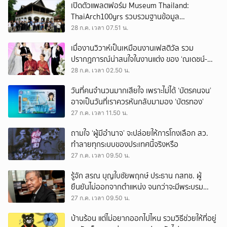
เปิดตัวแพลตฟอร์ม Museum Thailand:
ThaiArch100yrs รวบรวมฐานข้อมูล
สถาปัตยกรรม 100 ปีภาคเหนือ มุ่งขับเคลื่อน
28 ก.ค. เวลา 07.51 น.
Heritage Economy
เมื่องานวิวาห์เป็นเหมือนงานเฟสติวัล รวม
ปรากฏการณ์น่าสนใจในงานแต่ง ของ ‘ณเดชน์-
ญาญ่า’ ทั้ง 3 ครั้ง
28 ก.ค. เวลา 02.50 น.
วันที่คนจำนวนมากเสียใจ เพราะไม่ได้ ‘บัตรคนจน’
อาจเป็นวันที่เราควรหันกลับมามอง ‘บัตรทอง’
27 ก.ค. เวลา 11.50 น.
ถามใจ ‘ผู้มีอำนาจ’ จะปล่อยให้การโกงเลือก สว.
ทำลายทุกระบบของประเทศนี้จริงหรือ
27 ก.ค. เวลา 09.50 น.
รู้จัก สรณ บุญใบชัยพฤกษ์ ประธาน กสทช. ผู้
ยืนยันไม่ออกจากตำแหน่ง จนกว่าจะมีพระบรม
ราชโองการโปรดเกล้าฯ
27 ก.ค. เวลา 09.50 น.
บ้านร้อน แต่ไม่อยากออกไปไหน รวมวิธีช่วยให้ที่อยู่