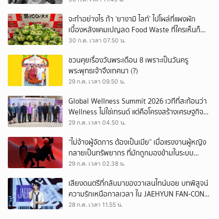
จะทำอย่างไร ถ้า ‘ยางามิ ไลท์’ ไปโผล่ที่แผงผัก
เบื้องหลังแคมเปญลด Food Waste ที่ใครเห็นก็
ต้องหันมอง
30 ก.ค. เวลา 07.50 น.
ชวนคุยเรื่องวันพระเดือน 8 เพราะเป็นวันครู
พระพุทธเจ้าจึงเทศนา (?)
29 ก.ค. เวลา 09.50 น.
Global Wellness Summit 2026 เวทีที่สะท้อนว่า
Wellness ไม่ใช่เทรนด์ แต่คือโครงสร้างเศรษฐกิจ
ใหม่ของโลก
29 ก.ค. เวลา 04.50 น.
“ไม่จ้างผู้จัดการ ต้องเป็นเมีย” เมื่อแรงงานผู้หญิง
กลายเป็นทรัพยากร ที่มักถูกมองข้ามในระบบ
เศรษฐกิจแรงงาน
29 ก.ค. เวลา 02.38 น.
เสียงดนตรีที่กลับมาของวาเลนไทน์บอย บทพิสูจน์
ความรักเหนือกาลเวลา ใน JAEHYUN FAN-CON
TOUR
28 ก.ค. เวลา 11.55 น.