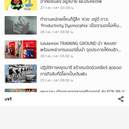
อาศัยเย็นลง อยู่สบาย และประหยัดไฟ
27 ก.ค. เวลา 03.08 น.
ทำงานหนักแค่ไหนก็รู้สึก ‘ห่วย’ อยู่ดี ภาวะ
‘Productivity Dysmorphia’ เมื่อเรามองไม่เห็น
ความสำเร็จของตัวเอง
26 ก.ค. เวลา 09.50 น.
lululemon TRAINING GROUND นำ ‘Amotti’
พร้อมเหล่าเทรนเนอร์ชั้นนำ จุดประกายให้คนรัก
สุขภาพ ผ่านแนวคิด ‘Yet’
26 ก.ค. เวลา 05.50 น.
ปฏิบัติการหยุดนาซี สร้างระเบิดนิวเคลียร์ สุดยอด
ภารกิจลับที่มีโลกเป็นเดิมพัน
25 ก.ค. เวลา 09.50 น.
แคนนอน เปิดเกมรุกตลาดครีเอเตอร์ ส่ง EOS R6 V
พร้อมเลนส์ Power Zoom รุ่นแรก ชูแนวคิด ‘กล้อง
แชร์
เดียว เอา(ทุก)เรื่อง’
25 ก.ค. เวลา 05.50 น.
EEC พื้นที่พัฒนาเศรษฐกิจพิเศษ แต่ทิ้งกากเสีย
มากที่สุดในประเทศ ปราจีนฯ อาจเป็นถังขยะ
อุตสาหกรรมใบใหม่?
24 ก.ค. เวลา 11.34 น.