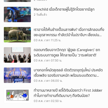
Manchild เมื่อเด็กชายผู้ไม่รู้จักโตอยากมีลูก
2 วันที่แล้ว
เราอาจได้เห็นช้างเปื้อนสารพิษ? เมื่อการลักลอบทิ้ง
ขยะอุตสาหกรรม ทำสัตว์ป่าในปราจีนฯ เสี่ยงปน
เปื้อน
03 ส.ค. เวลา 11.25 น.
ถอดบทเรียนจากวิกฤต ‘ผู้ดูแล (Caregiver)’ ยก
ระดับระบบการดูแล ให้กลายเป็น ‘วาระแห่งชาติ’
03 ส.ค. เวลา 07.50 น.
บางกอกโคมัตสุเซลส์ เปิดตัวรถขุดรุ่นใหม่ ประหยัด
เชื้อเพลิง รองรับงานหนัก พร้อมระบบติดตาม
เครื่องจักรผ่านดาวเทียม
03 ส.ค. เวลา 06.00 น.
ทำงานมาหลายปี แต่ได้เงินน้อยกว่า First Jobber
ทำไมการทำงานที่เดิมนานๆ ถึงเงินน้อย?
03 ส.ค. เวลา 02.50 น.