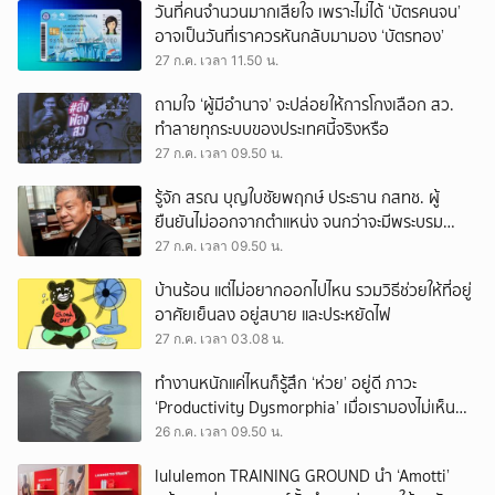
วันที่คนจำนวนมากเสียใจ เพราะไม่ได้ ‘บัตรคนจน’
อาจเป็นวันที่เราควรหันกลับมามอง ‘บัตรทอง’
27 ก.ค. เวลา 11.50 น.
ถามใจ ‘ผู้มีอำนาจ’ จะปล่อยให้การโกงเลือก สว.
ทำลายทุกระบบของประเทศนี้จริงหรือ
27 ก.ค. เวลา 09.50 น.
รู้จัก สรณ บุญใบชัยพฤกษ์ ประธาน กสทช. ผู้
ยืนยันไม่ออกจากตำแหน่ง จนกว่าจะมีพระบรม
ราชโองการโปรดเกล้าฯ
27 ก.ค. เวลา 09.50 น.
บ้านร้อน แต่ไม่อยากออกไปไหน รวมวิธีช่วยให้ที่อยู่
อาศัยเย็นลง อยู่สบาย และประหยัดไฟ
27 ก.ค. เวลา 03.08 น.
ทำงานหนักแค่ไหนก็รู้สึก ‘ห่วย’ อยู่ดี ภาวะ
‘Productivity Dysmorphia’ เมื่อเรามองไม่เห็น
ความสำเร็จของตัวเอง
26 ก.ค. เวลา 09.50 น.
lululemon TRAINING GROUND นำ ‘Amotti’