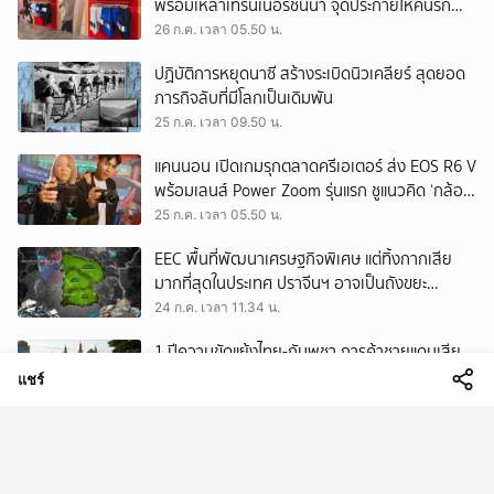
พร้อมเหล่าเทรนเนอร์ชั้นนำ จุดประกายให้คนรัก
สุขภาพ ผ่านแนวคิด ‘Yet’
26 ก.ค. เวลา 05.50 น.
ปฏิบัติการหยุดนาซี สร้างระเบิดนิวเคลียร์ สุดยอด
ภารกิจลับที่มีโลกเป็นเดิมพัน
25 ก.ค. เวลา 09.50 น.
แคนนอน เปิดเกมรุกตลาดครีเอเตอร์ ส่ง EOS R6 V
พร้อมเลนส์ Power Zoom รุ่นแรก ชูแนวคิด ‘กล้อง
เดียว เอา(ทุก)เรื่อง’
25 ก.ค. เวลา 05.50 น.
EEC พื้นที่พัฒนาเศรษฐกิจพิเศษ แต่ทิ้งกากเสีย
มากที่สุดในประเทศ ปราจีนฯ อาจเป็นถังขยะ
อุตสาหกรรมใบใหม่?
24 ก.ค. เวลา 11.34 น.
1 ปีความขัดแย้งไทย-กัมพูชา การค้าชายแดนเสีย
หายแสนล้าน เวียดนาม-จีนยึดตลาดสินค้ากัมพูชา
แชร์
ทดแทนสินค้าไทย
24 ก.ค. เวลา 09.50 น.
สงครามนอกสนามรบ เมื่อ ‘อิสราเอล’ ใช้กฎหมาย
และระบบการศึกษา ต่อสู้อัตลักษณ์ของชาว
ปาเลสไตน์
23 ก.ค. เวลา 11.53 น.