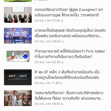
ถอดบทเรียนจากวิกฤต ‘ผู้ดูแล (Caregiver)’ ยก
ระดับระบบการดูแล ให้กลายเป็น ‘วาระแห่งชาติ’
03 ส.ค. เวลา 07.50 น.
บางกอกโคมัตสุเซลส์ เปิดตัวรถขุดรุ่นใหม่ ประหยัด
เชื้อเพลิง รองรับงานหนัก พร้อมระบบติดตาม
เครื่องจักรผ่านดาวเทียม
03 ส.ค. เวลา 06.00 น.
ทำงานมาหลายปี แต่ได้เงินน้อยกว่า First Jobber
ทำไมการทำงานที่เดิมนานๆ ถึงเงินน้อย?
03 ส.ค. เวลา 02.50 น.
IF และ EF เหล็ก 2 เส้นที่หน้าตาเหมือนกัน เมื่อ
มาตรฐานไทยต้องรอให้ตึกถล่มก่อนถึงจะขยับ
02 ส.ค. เวลา 11.46 น.
‘จดหมายรักถึงอาม่า’ เรื่องราวประวัติศาสตร์ชาว
จีนโพ้นทะเล ที่ซ่อน ‘ความคิดถึง’ ผ่านจดหมาย
‘โพยก๊วน’
02 ส.ค. เวลา 08.50 น.