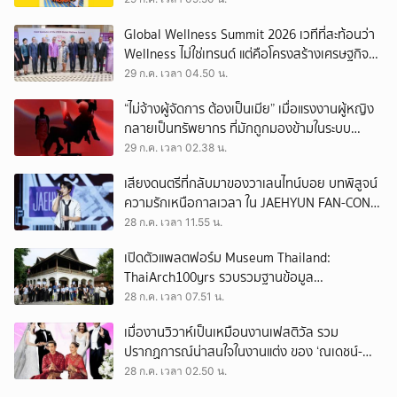
Global Wellness Summit 2026 เวทีที่สะท้อนว่า
Wellness ไม่ใช่เทรนด์ แต่คือโครงสร้างเศรษฐกิจ
ใหม่ของโลก
29 ก.ค. เวลา 04.50 น.
“ไม่จ้างผู้จัดการ ต้องเป็นเมีย” เมื่อแรงงานผู้หญิง
กลายเป็นทรัพยากร ที่มักถูกมองข้ามในระบบ
เศรษฐกิจแรงงาน
29 ก.ค. เวลา 02.38 น.
เสียงดนตรีที่กลับมาของวาเลนไทน์บอย บทพิสูจน์
ความรักเหนือกาลเวลา ใน JAEHYUN FAN-CON
TOUR
28 ก.ค. เวลา 11.55 น.
เปิดตัวแพลตฟอร์ม Museum Thailand:
ThaiArch100yrs รวบรวมฐานข้อมูล
สถาปัตยกรรม 100 ปีภาคเหนือ มุ่งขับเคลื่อน
28 ก.ค. เวลา 07.51 น.
Heritage Economy
เมื่องานวิวาห์เป็นเหมือนงานเฟสติวัล รวม
ปรากฏการณ์น่าสนใจในงานแต่ง ของ ‘ณเดชน์-
ญาญ่า’ ทั้ง 3 ครั้ง
28 ก.ค. เวลา 02.50 น.