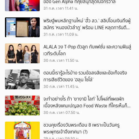
ของ Gen Alpha ที่คุยสนุกสุดในจักรวาล
31 ก.ค. เวลา 11.41 น.
พริษฐ์พบหลักฐานใหม่ ‘ฮั้ว สว.’ สลิปโอนเงินถึงผู้
สมัคร ‘หนองบัวลำภู’ พร้อม LINE หลุดการันตี
ตำแหน่ง
31 ก.ค. เวลา 11.09 น.
ALALA วง T-Pop ตัวลูก กับแฟชั่น และความฝันสู่
เวทีระดับโลก
30 ก.ค. เวลา 11.50 น.
ตอนนี้เรารู้อะไรบ้าง รวมข้อสงสัยและข้อเท็จจริง
การเสียชีวิตของ ‘ฮลุน โซโล่’
30 ก.ค. เวลา 11.45 น.
จะทำอย่างไร ถ้า ‘ยางามิ ไลท์’ ไปโผล่ที่แผงผัก
เบื้องหลังแคมเปญลด Food Waste ที่ใครเห็นก็
ต้องหันมอง
30 ก.ค. เวลา 07.50 น.
ชวนคุยเรื่องวันพระเดือน 8 เพราะเป็นวันครู
พระพุทธเจ้าจึงเทศนา (?)
29 ก.ค. เวลา 09.50 น.