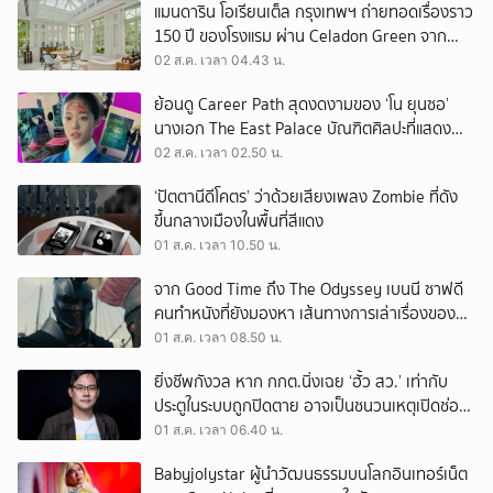
แมนดาริน โอเรียนเต็ล กรุงเทพฯ ถ่ายทอดเรื่องราว
150 ปี ของโรงแรม ผ่าน Celadon Green จาก
เครื่องศิลาดล
02 ส.ค. เวลา 04.43 น.
ย้อนดู Career Path สุดงดงามของ ‘โน ยุนซอ’
นางเอก The East Palace บัณฑิตศิลปะที่แสดง
เรื่องไหนก็ปัง
02 ส.ค. เวลา 02.50 น.
‘ปัตตานีดีโคตร’ ว่าด้วยเสียงเพลง Zombie ที่ดัง
ขึ้นกลางเมืองในพื้นที่สีแดง
01 ส.ค. เวลา 10.50 น.
จาก Good Time ถึง The Odyssey เบนนี ซาฟดี
คนทำหนังที่ยังมองหา เส้นทางการเล่าเรื่องของตัว
เอง
01 ส.ค. เวลา 08.50 น.
ยิ่งชีพกังวล หาก กกต.นิ่งเฉย ‘ฮั้ว สว.’ เท่ากับ
ประตูในระบบถูกปิดตาย อาจเป็นชนวนเหตุเปิดช่อง
‘ลงถนน’
01 ส.ค. เวลา 06.40 น.
Babyjolystar ผู้นำวัฒนธรรมบนโลกอินเทอร์เน็ต