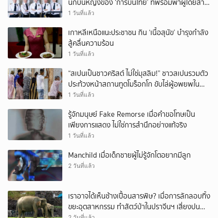
นักบินหญิงของ ‘การบินไทย’ ที่พร้อมพาผู้โดยสาร
บินไปทั่วโลก
1 วันที่แล้ว
เกาหลีเหนือแนะประชาชน กิน ‘เนื้อสุนัข’ บำรุงกำลัง
สู้คลื่นความร้อน
1 วันที่แล้ว
“สเปนเป็นชาวคริสต์ ไม่ใช่มุสลิม!” ชาวสเปนรวมตัว
ประท้วงหน้าสถานทูตโมร็อกโก ขับไล่ผู้อพยพใน
เมืองเซวตาออกนอกประเทศ
1 วันที่แล้ว
รู้จักมนุษย์ Fake Remorse เมื่อคำขอโทษเป็น
เพียงการแสดง ไม่ใช่การสำนึกอย่างแท้จริง
1 วันที่แล้ว
Manchild เมื่อเด็กชายผู้ไม่รู้จักโตอยากมีลูก
2 วันที่แล้ว
เราอาจได้เห็นช้างเปื้อนสารพิษ? เมื่อการลักลอบทิ้ง
ขยะอุตสาหกรรม ทำสัตว์ป่าในปราจีนฯ เสี่ยงปน
เปื้อน
2 วันที่แล้ว