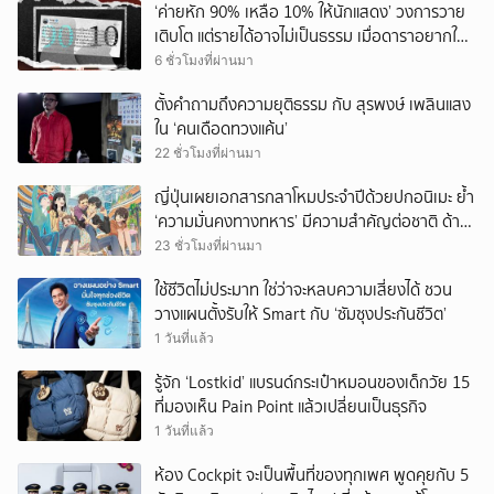
‘ค่ายหัก 90% เหลือ 10% ให้นักแสดง’ วงการวาย
เติบโต แต่รายได้อาจไม่เป็นธรรม เมื่อดาราอยากให้มี
‘สัญญามาตรฐาน’
6 ชั่วโมงที่ผ่านมา
ตั้งคำถามถึงความยุติธรรม กับ สุรพงษ์ เพลินแสง
ใน ‘คนเดือดทวงแค้น’
22 ชั่วโมงที่ผ่านมา
ญี่ปุ่นเผยเอกสารกลาโหมประจำปีด้วยปกอนิเมะ ย้ำ
‘ความมั่นคงทางทหาร’ มีความสำคัญต่อชาติ ด้าน
จีนเตือน ขออย่าซ้ำรอยประวัติศาสตร์
23 ชั่วโมงที่ผ่านมา
ใช้ชีวิตไม่ประมาท ใช่ว่าจะหลบความเสี่ยงได้ ชวน
วางแผนตั้งรับให้ Smart กับ ‘ซัมซุงประกันชีวิต’
1 วันที่แล้ว
รู้จัก ‘Lostkid’ แบรนด์กระเป๋าหมอนของเด็กวัย 15
ที่มองเห็น Pain Point แล้วเปลี่ยนเป็นธุรกิจ
1 วันที่แล้ว
ห้อง Cockpit จะเป็นพื้นที่ของทุกเพศ พูดคุยกับ 5