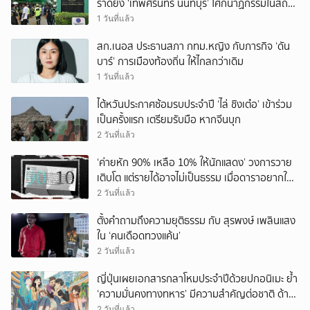
ราดยิง ‘เทพศิรินทร์ นนทบุรี’ โศกนาฏกรรมในสถาน
ศึกษา ครั้งที่ 2 ในรอบปี
1 วันที่แล้ว
สก.เนอส ประธานสภา กทม.หญิง กับภารกิจ ‘ดัน
บาร์’ การเมืองท้องถิ่น ให้ไกลกว่าเดิม
1 วันที่แล้ว
ไต้หวันประกาศซ้อมรบประจำปี ‘ไล่ ชิงเต๋อ’ เข้าร่วม
เป็นครั้งแรก เตรียมรับมือ หากจีนบุก
2 วันที่แล้ว
‘ค่ายหัก 90% เหลือ 10% ให้นักแสดง’ วงการวาย
เติบโต แต่รายได้อาจไม่เป็นธรรม เมื่อดาราอยากให้มี
‘สัญญามาตรฐาน’
2 วันที่แล้ว
ตั้งคำถามถึงความยุติธรรม กับ สุรพงษ์ เพลินแสง
ใน ‘คนเดือดทวงแค้น’
2 วันที่แล้ว
ญี่ปุ่นเผยเอกสารกลาโหมประจำปีด้วยปกอนิเมะ ย้ำ
‘ความมั่นคงทางทหาร’ มีความสำคัญต่อชาติ ด้าน
จีนเตือน ขออย่าซ้ำรอยประวัติศาสตร์
2 วันที่แล้ว