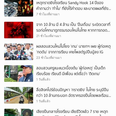
เหตุกราดยิงโรงเรียน Sandy Hook 14 ปีของ
คำถามว่า ‘ทำไม’ ที่ยังไร้คำตอบ และบาดแผลที่ยัง
ทวงความรับผิดชอบไม่จบ
7 ชั่วโมงที่ผ่านมา
จาก 10 ล้าน มี 4 ล้าน เป็น ‘ปืนเถื่อน’ ระเบิดเวลาที่
รอก่อโศกนาฏกรรมรอบใหม่ในไทย หากการถอดบท
เรียนของรัฐเป็นเพียง ‘ลมปาก’
21 ชั่วโมงที่ผ่านมา
ผลสอบสวนใหม่ไม่โยง ‘เกม’ นายกฯ เผย ผู้ก่อเหตุ
‘กดดัน’ จากการเรียน เคยโพสต์รูปปืนปู่ลง IG
23 ชั่วโมงที่ผ่านมา
สอบสวนครูแนะแนวเบื้องต้น ‘ผู้ก่อเหตุ’ เป็นเด็ก
เรียบร้อย เรียนดี มีเพื่อน แต่เชื่อว่า ‘ติดเกม’
1 วันที่แล้ว
สื่อสิงคโปร์ย้อนปัญหา ‘กราดยิง’ ในไทย ระบุมีปืน
กว่า 10 ล้านกระบอก อัตราครองปืนโดยพลเรือน
สูงที่สุดในภูมิภาค
1 วันที่แล้ว
เสียงปืนกลางโรงเรียน เสียชีวิตแล้ว 7 ราย เหตุก