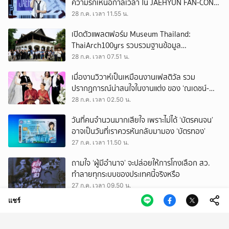
ความรักเหนือกาลเวลา ใน JAEHYUN FAN-CON
TOUR
28 ก.ค. เวลา 11.55 น.
เปิดตัวแพลตฟอร์ม Museum Thailand:
ThaiArch100yrs รวบรวมฐานข้อมูล
สถาปัตยกรรม 100 ปีภาคเหนือ มุ่งขับเคลื่อน
28 ก.ค. เวลา 07.51 น.
Heritage Economy
เมื่องานวิวาห์เป็นเหมือนงานเฟสติวัล รวม
ปรากฏการณ์น่าสนใจในงานแต่ง ของ ‘ณเดชน์-
ญาญ่า’ ทั้ง 3 ครั้ง
28 ก.ค. เวลา 02.50 น.
วันที่คนจำนวนมากเสียใจ เพราะไม่ได้ ‘บัตรคนจน’
อาจเป็นวันที่เราควรหันกลับมามอง ‘บัตรทอง’
27 ก.ค. เวลา 11.50 น.
ถามใจ ‘ผู้มีอำนาจ’ จะปล่อยให้การโกงเลือก สว.
ทำลายทุกระบบของประเทศนี้จริงหรือ
27 ก.ค. เวลา 09.50 น.
แชร์
รู้จัก สรณ บุญใบชัยพฤกษ์ ประธาน กสทช. ผู้
ยืนยันไม่ออกจากตำแหน่ง จนกว่าจะมีพระบรม
ราชโองการโปรดเกล้าฯ
27 ก.ค. เวลา 09.50 น.