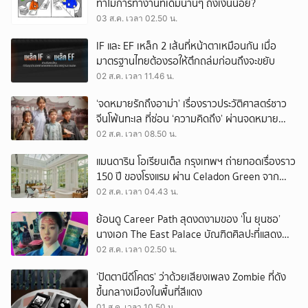
ทำไมการทำงานที่เดิมนานๆ ถึงเงินน้อย?
03 ส.ค. เวลา 02.50 น.
IF และ EF เหล็ก 2 เส้นที่หน้าตาเหมือนกัน เมื่อ
มาตรฐานไทยต้องรอให้ตึกถล่มก่อนถึงจะขยับ
02 ส.ค. เวลา 11.46 น.
‘จดหมายรักถึงอาม่า’ เรื่องราวประวัติศาสตร์ชาว
จีนโพ้นทะเล ที่ซ่อน ‘ความคิดถึง’ ผ่านจดหมาย
‘โพยก๊วน’
02 ส.ค. เวลา 08.50 น.
แมนดาริน โอเรียนเต็ล กรุงเทพฯ ถ่ายทอดเรื่องราว
150 ปี ของโรงแรม ผ่าน Celadon Green จาก
เครื่องศิลาดล
02 ส.ค. เวลา 04.43 น.
ย้อนดู Career Path สุดงดงามของ ‘โน ยุนซอ’
นางเอก The East Palace บัณฑิตศิลปะที่แสดง
เรื่องไหนก็ปัง
02 ส.ค. เวลา 02.50 น.
‘ปัตตานีดีโคตร’ ว่าด้วยเสียงเพลง Zombie ที่ดัง
ขึ้นกลางเมืองในพื้นที่สีแดง
01 ส.ค. เวลา 10.50 น.