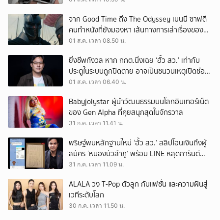
จาก Good Time ถึง The Odyssey เบนนี ซาฟดี
คนทำหนังที่ยังมองหา เส้นทางการเล่าเรื่องของตัว
เอง
01 ส.ค. เวลา 08.50 น.
ยิ่งชีพกังวล หาก กกต.นิ่งเฉย ‘ฮั้ว สว.’ เท่ากับ
ประตูในระบบถูกปิดตาย อาจเป็นชนวนเหตุเปิดช่อง
‘ลงถนน’
01 ส.ค. เวลา 06.40 น.
Babyjolystar ผู้นำวัฒนธรรมบนโลกอินเทอร์เน็ต
ของ Gen Alpha ที่คุยสนุกสุดในจักรวาล
31 ก.ค. เวลา 11.41 น.
พริษฐ์พบหลักฐานใหม่ ‘ฮั้ว สว.’ สลิปโอนเงินถึงผู้
สมัคร ‘หนองบัวลำภู’ พร้อม LINE หลุดการันตี
ตำแหน่ง
31 ก.ค. เวลา 11.09 น.
ALALA วง T-Pop ตัวลูก กับแฟชั่น และความฝันสู่
เวทีระดับโลก
30 ก.ค. เวลา 11.50 น.