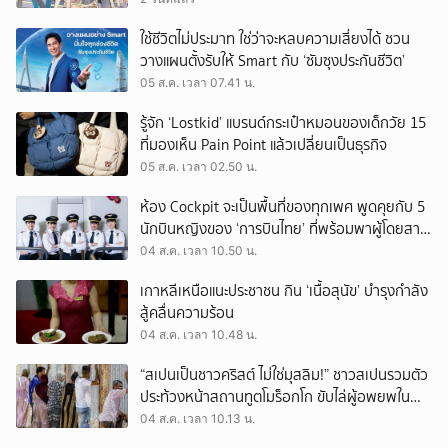
ใช้ชีวิตไม่ประมาท ใช่ว่าจะหลบความเสี่ยงได้ ชวน
วางแผนตั้งรับให้ Smart กับ ‘ซัมซุงประกันชีวิต’
05 ส.ค. เวลา 07.41 น.
รู้จัก ‘Lostkid’ แบรนด์กระเป๋าหมอนของเด็กวัย 15
ที่มองเห็น Pain Point แล้วเปลี่ยนเป็นธุรกิจ
05 ส.ค. เวลา 02.50 น.
ห้อง Cockpit จะเป็นพื้นที่ของทุกเพศ พูดคุยกับ 5
นักบินหญิงของ ‘การบินไทย’ ที่พร้อมพาผู้โดยสาร
บินไปทั่วโลก
04 ส.ค. เวลา 10.50 น.
เกาหลีเหนือแนะประชาชน กิน ‘เนื้อสุนัข’ บำรุงกำลัง
สู้คลื่นความร้อน
04 ส.ค. เวลา 10.48 น.
“สเปนเป็นชาวคริสต์ ไม่ใช่มุสลิม!” ชาวสเปนรวมตัว
ประท้วงหน้าสถานทูตโมร็อกโก ขับไล่ผู้อพยพใน
เมืองเซวตาออกนอกประเทศ
04 ส.ค. เวลา 10.13 น.