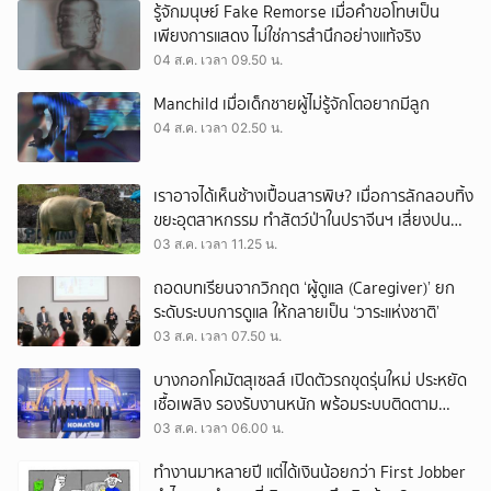
รู้จักมนุษย์ Fake Remorse เมื่อคำขอโทษเป็น
เพียงการแสดง ไม่ใช่การสำนึกอย่างแท้จริง
04 ส.ค. เวลา 09.50 น.
Manchild เมื่อเด็กชายผู้ไม่รู้จักโตอยากมีลูก
04 ส.ค. เวลา 02.50 น.
เราอาจได้เห็นช้างเปื้อนสารพิษ? เมื่อการลักลอบทิ้ง
ขยะอุตสาหกรรม ทำสัตว์ป่าในปราจีนฯ เสี่ยงปน
เปื้อน
03 ส.ค. เวลา 11.25 น.
ถอดบทเรียนจากวิกฤต ‘ผู้ดูแล (Caregiver)’ ยก
ระดับระบบการดูแล ให้กลายเป็น ‘วาระแห่งชาติ’
03 ส.ค. เวลา 07.50 น.
บางกอกโคมัตสุเซลส์ เปิดตัวรถขุดรุ่นใหม่ ประหยัด
เชื้อเพลิง รองรับงานหนัก พร้อมระบบติดตาม
เครื่องจักรผ่านดาวเทียม
03 ส.ค. เวลา 06.00 น.
ทำงานมาหลายปี แต่ได้เงินน้อยกว่า First Jobber