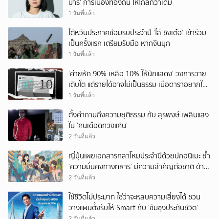
บาร์’ การเมืองท้องถิ่น ให้ไกลกว่าเดิม
1 วันที่แล้ว
ไต้หวันประกาศซ้อมรบประจำปี ‘ไล่ ชิงเต๋อ’ เข้าร่วม
เป็นครั้งแรก เตรียมรับมือ หากจีนบุก
1 วันที่แล้ว
‘ค่ายหัก 90% เหลือ 10% ให้นักแสดง’ วงการวาย
เติบโต แต่รายได้อาจไม่เป็นธรรม เมื่อดาราอยากให้มี
‘สัญญามาตรฐาน’
1 วันที่แล้ว
ตั้งคำถามถึงความยุติธรรม กับ สุรพงษ์ เพลินแสง
ใน ‘คนเดือดทวงแค้น’
2 วันที่แล้ว
ญี่ปุ่นเผยเอกสารกลาโหมประจำปีด้วยปกอนิเมะ ย้ำ
‘ความมั่นคงทางทหาร’ มีความสำคัญต่อชาติ ด้าน
จีนเตือน ขออย่าซ้ำรอยประวัติศาสตร์
2 วันที่แล้ว
ใช้ชีวิตไม่ประมาท ใช่ว่าจะหลบความเสี่ยงได้ ชวน
วางแผนตั้งรับให้ Smart กับ ‘ซัมซุงประกันชีวิต’
2 วันที่แล้ว