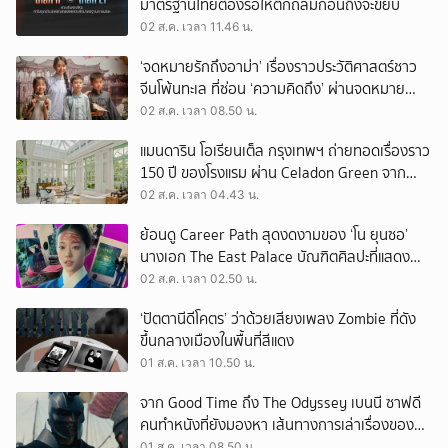
มาตรฐานไทยต้องรอให้ตึกถล่มก่อนถึงจะขยับ
02 ส.ค. เวลา 11.46 น.
‘จดหมายรักถึงอาม่า’ เรื่องราวประวัติศาสตร์ชาว
จีนโพ้นทะเล ที่ซ่อน ‘ความคิดถึง’ ผ่านจดหมาย
‘โพยก๊วน’
02 ส.ค. เวลา 08.50 น.
แมนดาริน โอเรียนเต็ล กรุงเทพฯ ถ่ายทอดเรื่องราว
150 ปี ของโรงแรม ผ่าน Celadon Green จาก
เครื่องศิลาดล
02 ส.ค. เวลา 04.43 น.
ย้อนดู Career Path สุดงดงามของ ‘โน ยุนซอ’
นางเอก The East Palace บัณฑิตศิลปะที่แสดง
เรื่องไหนก็ปัง
02 ส.ค. เวลา 02.50 น.
‘ปัตตานีดีโคตร’ ว่าด้วยเสียงเพลง Zombie ที่ดัง
ขึ้นกลางเมืองในพื้นที่สีแดง
01 ส.ค. เวลา 10.50 น.
จาก Good Time ถึง The Odyssey เบนนี ซาฟดี
คนทำหนังที่ยังมองหา เส้นทางการเล่าเรื่องของตัว
เอง
01 ส.ค. เวลา 08.50 น.