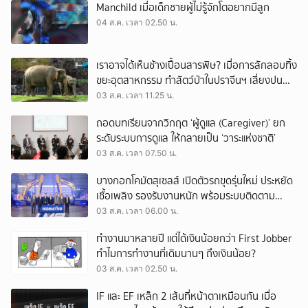
Manchild เมื่อเด็กชายผู้ไม่รู้จักโตอยากมีลูก
04 ส.ค. เวลา 02.50 น.
เราอาจได้เห็นช้างเปื้อนสารพิษ? เมื่อการลักลอบทิ้ง
ขยะอุตสาหกรรม ทำสัตว์ป่าในปราจีนฯ เสี่ยงปน
เปื้อน
03 ส.ค. เวลา 11.25 น.
ถอดบทเรียนจากวิกฤต ‘ผู้ดูแล (Caregiver)’ ยก
ระดับระบบการดูแล ให้กลายเป็น ‘วาระแห่งชาติ’
03 ส.ค. เวลา 07.50 น.
บางกอกโคมัตสุเซลส์ เปิดตัวรถขุดรุ่นใหม่ ประหยัด
เชื้อเพลิง รองรับงานหนัก พร้อมระบบติดตาม
เครื่องจักรผ่านดาวเทียม
03 ส.ค. เวลา 06.00 น.
ทำงานมาหลายปี แต่ได้เงินน้อยกว่า First Jobber
ทำไมการทำงานที่เดิมนานๆ ถึงเงินน้อย?
03 ส.ค. เวลา 02.50 น.
IF และ EF เหล็ก 2 เส้นที่หน้าตาเหมือนกัน เมื่อ