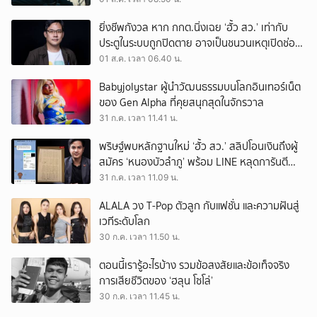
ยิ่งชีพกังวล หาก กกต.นิ่งเฉย ‘ฮั้ว สว.’ เท่ากับ
ประตูในระบบถูกปิดตาย อาจเป็นชนวนเหตุเปิดช่อง
‘ลงถนน’
01 ส.ค. เวลา 06.40 น.
Babyjolystar ผู้นำวัฒนธรรมบนโลกอินเทอร์เน็ต
ของ Gen Alpha ที่คุยสนุกสุดในจักรวาล
31 ก.ค. เวลา 11.41 น.
พริษฐ์พบหลักฐานใหม่ ‘ฮั้ว สว.’ สลิปโอนเงินถึงผู้
สมัคร ‘หนองบัวลำภู’ พร้อม LINE หลุดการันตี
ตำแหน่ง
31 ก.ค. เวลา 11.09 น.
ALALA วง T-Pop ตัวลูก กับแฟชั่น และความฝันสู่
เวทีระดับโลก
30 ก.ค. เวลา 11.50 น.
ตอนนี้เรารู้อะไรบ้าง รวมข้อสงสัยและข้อเท็จจริง
การเสียชีวิตของ ‘ฮลุน โซโล่’
30 ก.ค. เวลา 11.45 น.