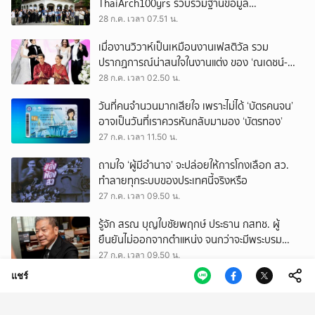
ThaiArch100yrs รวบรวมฐานข้อมูล
สถาปัตยกรรม 100 ปีภาคเหนือ มุ่งขับเคลื่อน
28 ก.ค. เวลา 07.51 น.
Heritage Economy
เมื่องานวิวาห์เป็นเหมือนงานเฟสติวัล รวม
ปรากฏการณ์น่าสนใจในงานแต่ง ของ ‘ณเดชน์-
ญาญ่า’ ทั้ง 3 ครั้ง
28 ก.ค. เวลา 02.50 น.
วันที่คนจำนวนมากเสียใจ เพราะไม่ได้ ‘บัตรคนจน’
อาจเป็นวันที่เราควรหันกลับมามอง ‘บัตรทอง’
27 ก.ค. เวลา 11.50 น.
ถามใจ ‘ผู้มีอำนาจ’ จะปล่อยให้การโกงเลือก สว.
ทำลายทุกระบบของประเทศนี้จริงหรือ
27 ก.ค. เวลา 09.50 น.
รู้จัก สรณ บุญใบชัยพฤกษ์ ประธาน กสทช. ผู้
ยืนยันไม่ออกจากตำแหน่ง จนกว่าจะมีพระบรม
ราชโองการโปรดเกล้าฯ
27 ก.ค. เวลา 09.50 น.
แชร์
บ้านร้อน แต่ไม่อยากออกไปไหน รวมวิธีช่วยให้ที่อยู่
อาศัยเย็นลง อยู่สบาย และประหยัดไฟ
27 ก.ค. เวลา 03.08 น.