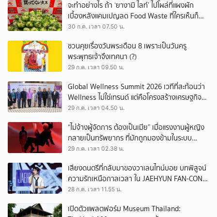
จะทำอย่างไร ถ้า ‘ยางามิ ไลท์’ ไปโผล่ที่แผงผัก
เบื้องหลังแคมเปญลด Food Waste ที่ใครเห็นก็
ต้องหันมอง
30 ก.ค. เวลา 07.50 น.
ชวนคุยเรื่องวันพระเดือน 8 เพราะเป็นวันครู
พระพุทธเจ้าจึงเทศนา (?)
29 ก.ค. เวลา 09.50 น.
Global Wellness Summit 2026 เวทีที่สะท้อนว่า
Wellness ไม่ใช่เทรนด์ แต่คือโครงสร้างเศรษฐกิจ
ใหม่ของโลก
29 ก.ค. เวลา 04.50 น.
“ไม่จ้างผู้จัดการ ต้องเป็นเมีย” เมื่อแรงงานผู้หญิง
กลายเป็นทรัพยากร ที่มักถูกมองข้ามในระบบ
เศรษฐกิจแรงงาน
29 ก.ค. เวลา 02.38 น.
เสียงดนตรีที่กลับมาของวาเลนไทน์บอย บทพิสูจน์
ความรักเหนือกาลเวลา ใน JAEHYUN FAN-CON
TOUR
28 ก.ค. เวลา 11.55 น.
เปิดตัวแพลตฟอร์ม Museum Thailand: