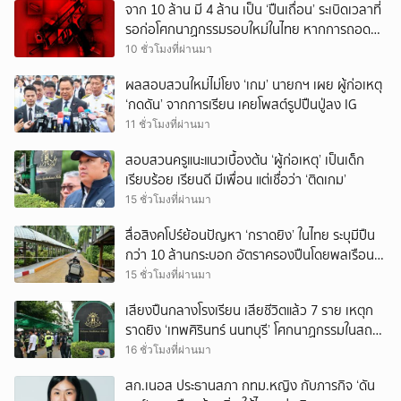
จาก 10 ล้าน มี 4 ล้าน เป็น ‘ปืนเถื่อน’ ระเบิดเวลาที่
รอก่อโศกนาฏกรรมรอบใหม่ในไทย หากการถอดบท
เรียนของรัฐเป็นเพียง ‘ลมปาก’
10 ชั่วโมงที่ผ่านมา
ผลสอบสวนใหม่ไม่โยง ‘เกม’ นายกฯ เผย ผู้ก่อเหตุ
‘กดดัน’ จากการเรียน เคยโพสต์รูปปืนปู่ลง IG
11 ชั่วโมงที่ผ่านมา
สอบสวนครูแนะแนวเบื้องต้น ‘ผู้ก่อเหตุ’ เป็นเด็ก
เรียบร้อย เรียนดี มีเพื่อน แต่เชื่อว่า ‘ติดเกม’
15 ชั่วโมงที่ผ่านมา
สื่อสิงคโปร์ย้อนปัญหา ‘กราดยิง’ ในไทย ระบุมีปืน
กว่า 10 ล้านกระบอก อัตราครองปืนโดยพลเรือน
สูงที่สุดในภูมิภาค
15 ชั่วโมงที่ผ่านมา
เสียงปืนกลางโรงเรียน เสียชีวิตแล้ว 7 ราย เหตุก
ราดยิง ‘เทพศิรินทร์ นนทบุรี’ โศกนาฏกรรมในสถาน
ศึกษา ครั้งที่ 2 ในรอบปี
16 ชั่วโมงที่ผ่านมา
สก.เนอส ประธานสภา กทม.หญิง กับภารกิจ ‘ดัน