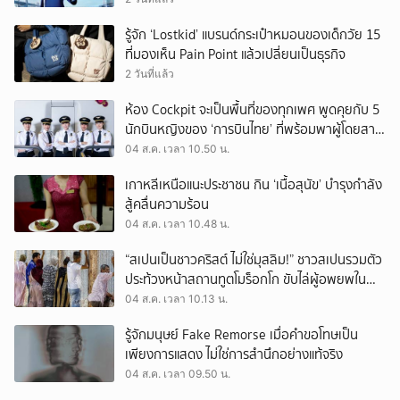
รู้จัก ‘Lostkid’ แบรนด์กระเป๋าหมอนของเด็กวัย 15
ที่มองเห็น Pain Point แล้วเปลี่ยนเป็นธุรกิจ
2 วันที่แล้ว
ห้อง Cockpit จะเป็นพื้นที่ของทุกเพศ พูดคุยกับ 5
นักบินหญิงของ ‘การบินไทย’ ที่พร้อมพาผู้โดยสาร
บินไปทั่วโลก
04 ส.ค. เวลา 10.50 น.
เกาหลีเหนือแนะประชาชน กิน ‘เนื้อสุนัข’ บำรุงกำลัง
สู้คลื่นความร้อน
04 ส.ค. เวลา 10.48 น.
“สเปนเป็นชาวคริสต์ ไม่ใช่มุสลิม!” ชาวสเปนรวมตัว
ประท้วงหน้าสถานทูตโมร็อกโก ขับไล่ผู้อพยพใน
เมืองเซวตาออกนอกประเทศ
04 ส.ค. เวลา 10.13 น.
รู้จักมนุษย์ Fake Remorse เมื่อคำขอโทษเป็น
เพียงการแสดง ไม่ใช่การสำนึกอย่างแท้จริง
04 ส.ค. เวลา 09.50 น.