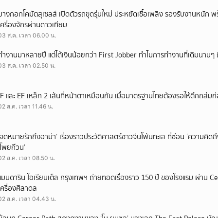
บางกอกโคมัตสุเซลส์ เปิดตัวรถขุดรุ่นใหม่ ประหยัดเชื้อเพลิง รองรับงานหนัก 
เครื่องจักรผ่านดาวเทียม
03 ส.ค. เวลา 06.00 น.
ทำงานมาหลายปี แต่ได้เงินน้อยกว่า First Jobber ทำไมการทำงานที่เดิมนานๆ ถ
03 ส.ค. เวลา 02.50 น.
IF และ EF เหล็ก 2 เส้นที่หน้าตาเหมือนกัน เมื่อมาตรฐานไทยต้องรอให้ตึกถล่มก
02 ส.ค. เวลา 11.46 น.
‘จดหมายรักถึงอาม่า’ เรื่องราวประวัติศาสตร์ชาวจีนโพ้นทะเล ที่ซ่อน ‘ความคิด
‘โพยก๊วน’
02 ส.ค. เวลา 08.50 น.
แมนดาริน โอเรียนเต็ล กรุงเทพฯ ถ่ายทอดเรื่องราว 150 ปี ของโรงแรม ผ่าน 
เครื่องศิลาดล
02 ส.ค. เวลา 04.43 น.