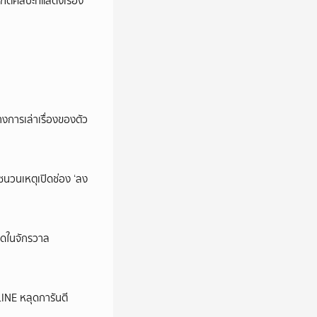
ตศิลปะที่แสดงเรื่อง
การเล่าเรื่องของตัว
นชนวนเหตุเปิดช่อง ‘ลง
ุดในจักรวาล
LINE หลุดการันตี