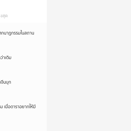
งสุด
ี’ โศกนาฏกรรมในสถาน
ว่าเดิม
กจีนบุก
ม เมื่อดาราอยากให้มี