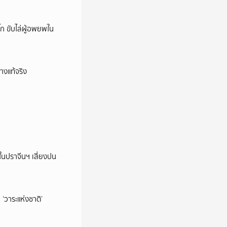
ก ขับไล่ผู้อพยพใน
างแท้จริง
ในปราจีนฯ เสี่ยงปน
‘วาระแห่งชาติ’