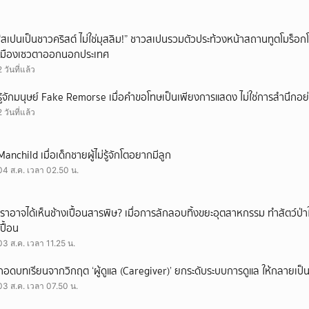
“สเปนเป็นชาวคริสต์ ไม่ใช่มุสลิม!” ชาวสเปนรวมตัวประท้วงหน้าสถานทูตโมร็อกโ
เมืองเซวตาออกนอกประเทศ
2 วันที่แล้ว
รู้จักมนุษย์ Fake Remorse เมื่อคำขอโทษเป็นเพียงการแสดง ไม่ใช่การสำนึกอย่
2 วันที่แล้ว
Manchild เมื่อเด็กชายผู้ไม่รู้จักโตอยากมีลูก
04 ส.ค. เวลา 02.50 น.
เราอาจได้เห็นช้างเปื้อนสารพิษ? เมื่อการลักลอบทิ้งขยะอุตสาหกรรม ทำสัตว์ป่า
เปื้อน
03 ส.ค. เวลา 11.25 น.
ถอดบทเรียนจากวิกฤต ‘ผู้ดูแล (Caregiver)’ ยกระดับระบบการดูแล ให้กลายเป็น 
03 ส.ค. เวลา 07.50 น.