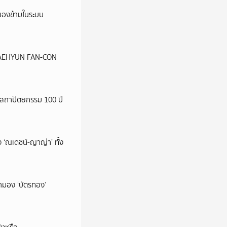
ูกมองข้ามในระบบ
น JAEHYUN FAN-CON
สถาปัตยกรรม 100 ปี
 ‘ณเดชน์-ญาญ่า’ ทั้ง
มามอง ‘บัตรทอง’