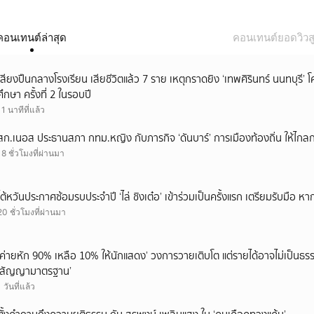
คอนเทนต์ล่าสุด
คอนเทนต์ยอดวิวสู
เสียงปืนกลางโรงเรียน เสียชีวิตแล้ว 7 ราย เหตุกราดยิง ‘เทพศิรินทร์ นนทบุร
ศึกษา ครั้งที่ 2 ในรอบปี
11 นาทีที่แล้ว
สก.เนอส ประธานสภา กทม.หญิง กับภารกิจ ‘ดันบาร์’ การเมืองท้องถิ่น ให้ไกลก
18 ชั่วโมงที่ผ่านมา
ไต้หวันประกาศซ้อมรบประจำปี ‘ไล่ ชิงเต๋อ’ เข้าร่วมเป็นครั้งแรก เตรียมรับมือ หา
20 ชั่วโมงที่ผ่านมา
‘ค่ายหัก 90% เหลือ 10% ให้นักแสดง’ วงการวายเติบโต แต่รายได้อาจไม่เป็นธรร
‘สัญญามาตรฐาน’
1 วันที่แล้ว