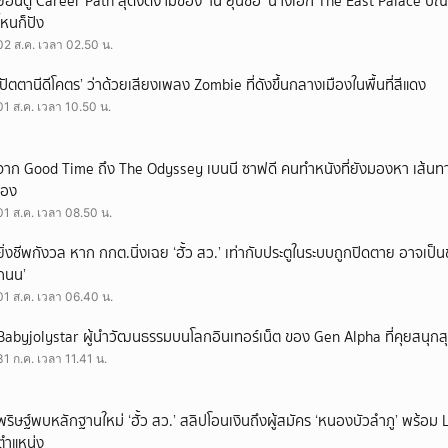
ย้อนดู Career Path สุดงดงามของ ‘โน ยุนซอ’ นางเอก The East Palace บัณฑิ
ไหนก็ปัง
02 ส.ค. เวลา 02.50 น.
‘ปัตตานีดีโคตร’ ว่าด้วยเสียงเพลง Zombie ที่ดังขึ้นกลางเมืองในพื้นที่สีแดง
01 ส.ค. เวลา 10.50 น.
จาก Good Time ถึง The Odyssey เบนนี ซาฟดี คนทำหนังที่ยังมองหา เส้นทาง
เอง
01 ส.ค. เวลา 08.50 น.
ยิ่งชีพกังวล หาก กกต.นิ่งเฉย ‘ฮั้ว สว.’ เท่ากับประตูในระบบถูกปิดตาย อาจเป็
ถนน’
01 ส.ค. เวลา 06.40 น.
Babyjolystar ผู้นำวัฒนธรรมบนโลกอินเทอร์เน็ต ของ Gen Alpha ที่คุยสนุกส
31 ก.ค. เวลา 11.41 น.
พริษฐ์พบหลักฐานใหม่ ‘ฮั้ว สว.’ สลิปโอนเงินถึงผู้สมัคร ‘หนองบัวลำภู’ พร้อม 
ตำแหน่ง