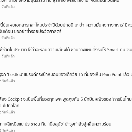
ตั้งคำถามถึงความยุติธรรม กับ สุรพงษ์ เพลินแสง ใน ‘คนเดือดทวงแค้น’
1 วันที่แล้ว
ญี่ปุ่นเผยเอกสารกลาโหมประจำปีด้วยปกอนิเมะ ย้ำ ‘ความมั่นคงทางทหาร’ มีค
จีนเตือน ขออย่าซ้ำรอยประวัติศาสตร์
1 วันที่แล้ว
ใช้ชีวิตไม่ประมาท ใช่ว่าจะหลบความเสี่ยงได้ ชวนวางแผนตั้งรับให้ Smart กับ ‘ซัม
1 วันที่แล้ว
รู้จัก ‘Lostkid’ แบรนด์กระเป๋าหมอนของเด็กวัย 15 ที่มองเห็น Pain Point แล้วเป
2 วันที่แล้ว
ห้อง Cockpit จะเป็นพื้นที่ของทุกเพศ พูดคุยกับ 5 นักบินหญิงของ ‘การบินไทย
บินไปทั่วโลก
2 วันที่แล้ว
เกาหลีเหนือแนะประชาชน กิน ‘เนื้อสุนัข’ บำรุงกำลังสู้คลื่นความร้อน
2 วันที่แล้ว