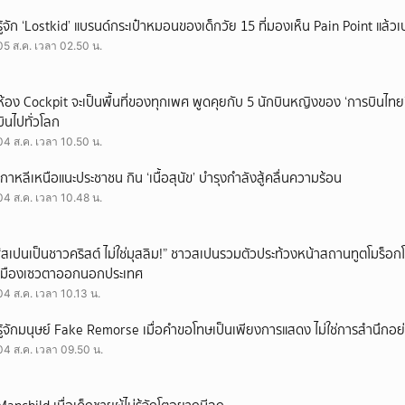
รู้จัก ‘Lostkid’ แบรนด์กระเป๋าหมอนของเด็กวัย 15 ที่มองเห็น Pain Point แล้วเป
05 ส.ค. เวลา 02.50 น.
ห้อง Cockpit จะเป็นพื้นที่ของทุกเพศ พูดคุยกับ 5 นักบินหญิงของ ‘การบินไทย
บินไปทั่วโลก
04 ส.ค. เวลา 10.50 น.
เกาหลีเหนือแนะประชาชน กิน ‘เนื้อสุนัข’ บำรุงกำลังสู้คลื่นความร้อน
04 ส.ค. เวลา 10.48 น.
“สเปนเป็นชาวคริสต์ ไม่ใช่มุสลิม!” ชาวสเปนรวมตัวประท้วงหน้าสถานทูตโมร็อกโ
เมืองเซวตาออกนอกประเทศ
04 ส.ค. เวลา 10.13 น.
รู้จักมนุษย์ Fake Remorse เมื่อคำขอโทษเป็นเพียงการแสดง ไม่ใช่การสำนึกอย่
04 ส.ค. เวลา 09.50 น.