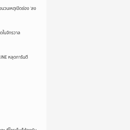
นชนวนเหตุเปิดช่อง ‘ลง
ุดในจักรวาล
LINE หลุดการันตี