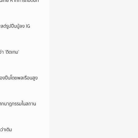
หม่ในไทย หากการถอดบท
ต์รูปปืนปู่ลง IG
ว่า ‘ติดเกม’
ครองปืนโดยพลเรือนสูง
ี’ โศกนาฏกรรมในสถาน
ว่าเดิม