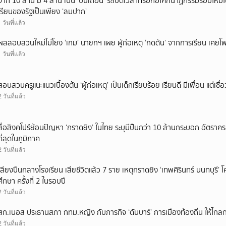
จาก 10 ล้าน มี 4 ล้าน เป็น ‘ปืนเถื่อน’ ระเบิดเวลาที่รอก่อโศกนาฏกรรมรอบใ
เรียนของรัฐเป็นเพียง ‘ลมปาก’
1 วันที่แล้ว
ผลสอบสวนใหม่ไม่โยง ‘เกม’ นายกฯ เผย ผู้ก่อเหตุ ‘กดดัน’ จากการเรียน เคยโพส
1 วันที่แล้ว
สอบสวนครูแนะแนวเบื้องต้น ‘ผู้ก่อเหตุ’ เป็นเด็กเรียบร้อย เรียนดี มีเพื่อน แต่เชื่อ
2 วันที่แล้ว
สื่อสิงคโปร์ย้อนปัญหา ‘กราดยิง’ ในไทย ระบุมีปืนกว่า 10 ล้านกระบอก อัตรา
ที่สุดในภูมิภาค
2 วันที่แล้ว
เสียงปืนกลางโรงเรียน เสียชีวิตแล้ว 7 ราย เหตุกราดยิง ‘เทพศิรินทร์ นนทบุร
ศึกษา ครั้งที่ 2 ในรอบปี
2 วันที่แล้ว
สก.เนอส ประธานสภา กทม.หญิง กับภารกิจ ‘ดันบาร์’ การเมืองท้องถิ่น ให้ไกลก
2 วันที่แล้ว