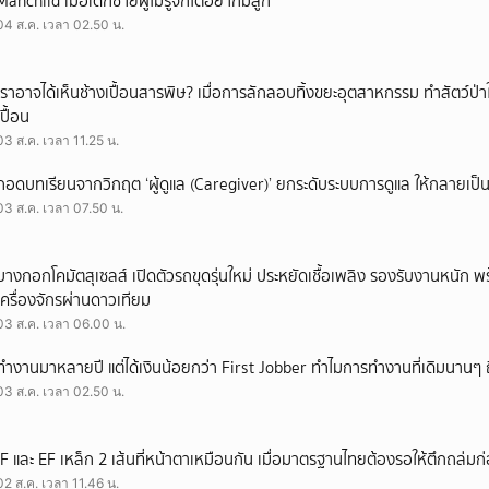
Manchild เมื่อเด็กชายผู้ไม่รู้จักโตอยากมีลูก
04 ส.ค. เวลา 02.50 น.
เราอาจได้เห็นช้างเปื้อนสารพิษ? เมื่อการลักลอบทิ้งขยะอุตสาหกรรม ทำสัตว์ป่า
เปื้อน
03 ส.ค. เวลา 11.25 น.
ถอดบทเรียนจากวิกฤต ‘ผู้ดูแล (Caregiver)’ ยกระดับระบบการดูแล ให้กลายเป็น 
03 ส.ค. เวลา 07.50 น.
บางกอกโคมัตสุเซลส์ เปิดตัวรถขุดรุ่นใหม่ ประหยัดเชื้อเพลิง รองรับงานหนัก 
เครื่องจักรผ่านดาวเทียม
03 ส.ค. เวลา 06.00 น.
ทำงานมาหลายปี แต่ได้เงินน้อยกว่า First Jobber ทำไมการทำงานที่เดิมนานๆ ถ
03 ส.ค. เวลา 02.50 น.
IF และ EF เหล็ก 2 เส้นที่หน้าตาเหมือนกัน เมื่อมาตรฐานไทยต้องรอให้ตึกถล่มก
02 ส.ค. เวลา 11.46 น.