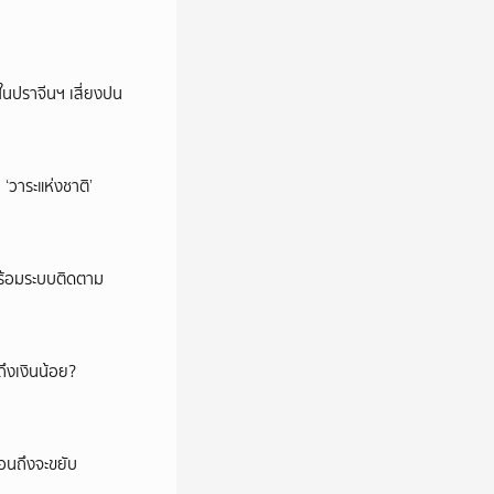
ในปราจีนฯ เสี่ยงปน
‘วาระแห่งชาติ’
พร้อมระบบติดตาม
ึงเงินน้อย?
่อนถึงจะขยับ