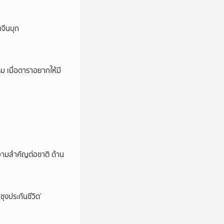
กจีนบุก
ม เมื่อดาราอยากให้มี
วามสำคัญต่อชาติ ด้าน
ซุงประกันชีวิต’