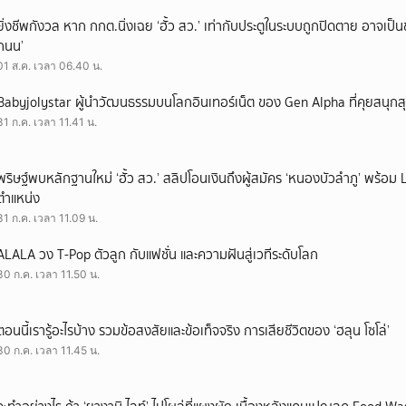
ยิ่งชีพกังวล หาก กกต.นิ่งเฉย ‘ฮั้ว สว.’ เท่ากับประตูในระบบถูกปิดตาย อาจเป็
ถนน’
01 ส.ค. เวลา 06.40 น.
Babyjolystar ผู้นำวัฒนธรรมบนโลกอินเทอร์เน็ต ของ Gen Alpha ที่คุยสนุกส
31 ก.ค. เวลา 11.41 น.
พริษฐ์พบหลักฐานใหม่ ‘ฮั้ว สว.’ สลิปโอนเงินถึงผู้สมัคร ‘หนองบัวลำภู’ พร้อม 
ตำแหน่ง
31 ก.ค. เวลา 11.09 น.
ALALA วง T-Pop ตัวลูก กับแฟชั่น และความฝันสู่เวทีระดับโลก
30 ก.ค. เวลา 11.50 น.
ตอนนี้เรารู้อะไรบ้าง รวมข้อสงสัยและข้อเท็จจริง การเสียชีวิตของ ‘ฮลุน โซโล่’
30 ก.ค. เวลา 11.45 น.