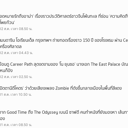
‘จดหมายรักถึงอาม่า’ เรื่องราวประวัติศาสตร์ชาวจีนโพ้นทะเล ที่ซ่อน ‘ความคิด
‘โพยก๊วน’
02 ส.ค. เวลา 08.50 น.
แมนดาริน โอเรียนเต็ล กรุงเทพฯ ถ่ายทอดเรื่องราว 150 ปี ของโรงแรม ผ่าน 
เครื่องศิลาดล
02 ส.ค. เวลา 04.43 น.
ย้อนดู Career Path สุดงดงามของ ‘โน ยุนซอ’ นางเอก The East Palace บัณฑิ
ไหนก็ปัง
02 ส.ค. เวลา 02.50 น.
‘ปัตตานีดีโคตร’ ว่าด้วยเสียงเพลง Zombie ที่ดังขึ้นกลางเมืองในพื้นที่สีแดง
01 ส.ค. เวลา 10.50 น.
จาก Good Time ถึง The Odyssey เบนนี ซาฟดี คนทำหนังที่ยังมองหา เส้นทาง
เอง
01 ส.ค. เวลา 08.50 น.