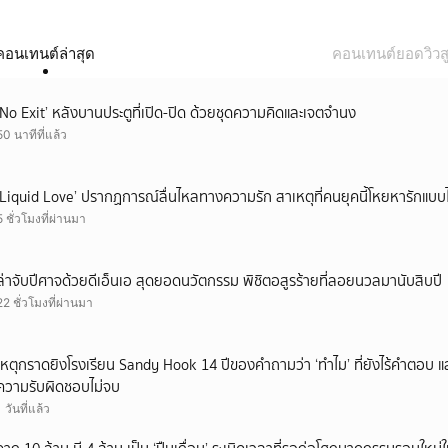
คอนเทนต์ล่าสุด
คอนเทนต์ยอดวิวสู
‘No Exit’ หลังบานประตูที่เปิด-ปิด ด้วยชุดความคิดและเจตจำนง
50 นาทีที่แล้ว
‘Liquid Love’ ปรากฏการณ์ลื่นไหลทางความรัก สาเหตุที่คนยุคนี้โหยหารักแบบไ
5 ชั่วโมงที่ผ่านมา
ล่าจับปีศาจด้วยดีเอ็นเอ สุดยอดนวัตกรรม พิชิตอสูรร้ายที่ลอยนวลมานับสิบปี
22 ชั่วโมงที่ผ่านมา
เหตุกราดยิงโรงเรียน Sandy Hook 14 ปีของคำถามว่า ‘ทำไม’ ที่ยังไร้คำตอบ 
ความรับผิดชอบไม่จบ
1 วันที่แล้ว