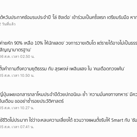
ไต้หวันประกาศซ้อมรบประจำปี ‘ไล่ ชิงเต๋อ’ เข้าร่วมเป็นครั้งแรก เตรียมรับมือ หา
2 วันที่แล้ว
‘ค่ายหัก 90% เหลือ 10% ให้นักแสดง’ วงการวายเติบโต แต่รายได้อาจไม่เป็นธรร
‘สัญญามาตรฐาน’
06 ส.ค. เวลา 02.50 น.
ตั้งคำถามถึงความยุติธรรม กับ สุรพงษ์ เพลินแสง ใน ‘คนเดือดทวงแค้น’
05 ส.ค. เวลา 10.50 น.
ญี่ปุ่นเผยเอกสารกลาโหมประจำปีด้วยปกอนิเมะ ย้ำ ‘ความมั่นคงทางทหาร’ มีค
จีนเตือน ขออย่าซ้ำรอยประวัติศาสตร์
05 ส.ค. เวลา 10.27 น.
ใช้ชีวิตไม่ประมาท ใช่ว่าจะหลบความเสี่ยงได้ ชวนวางแผนตั้งรับให้ Smart กับ ‘ซัม
05 ส.ค. เวลา 07.41 น.