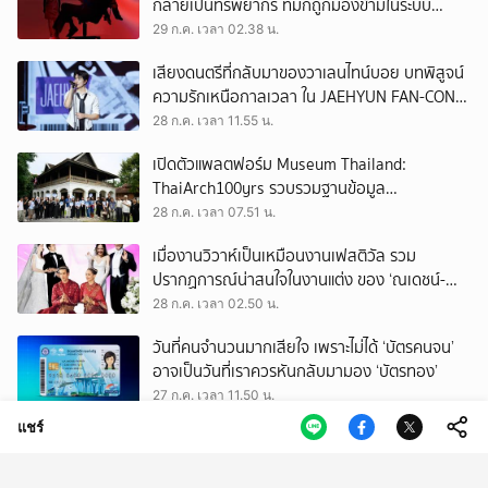
กลายเป็นทรัพยากร ที่มักถูกมองข้ามในระบบ
เศรษฐกิจแรงงาน
29 ก.ค. เวลา 02.38 น.
เสียงดนตรีที่กลับมาของวาเลนไทน์บอย บทพิสูจน์
ความรักเหนือกาลเวลา ใน JAEHYUN FAN-CON
TOUR
28 ก.ค. เวลา 11.55 น.
เปิดตัวแพลตฟอร์ม Museum Thailand:
ThaiArch100yrs รวบรวมฐานข้อมูล
สถาปัตยกรรม 100 ปีภาคเหนือ มุ่งขับเคลื่อน
28 ก.ค. เวลา 07.51 น.
Heritage Economy
เมื่องานวิวาห์เป็นเหมือนงานเฟสติวัล รวม
ปรากฏการณ์น่าสนใจในงานแต่ง ของ ‘ณเดชน์-
ญาญ่า’ ทั้ง 3 ครั้ง
28 ก.ค. เวลา 02.50 น.
วันที่คนจำนวนมากเสียใจ เพราะไม่ได้ ‘บัตรคนจน’
อาจเป็นวันที่เราควรหันกลับมามอง ‘บัตรทอง’
27 ก.ค. เวลา 11.50 น.
แชร์
ถามใจ ‘ผู้มีอำนาจ’ จะปล่อยให้การโกงเลือก สว.
ทำลายทุกระบบของประเทศนี้จริงหรือ
27 ก.ค. เวลา 09.50 น.