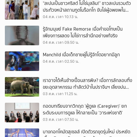
“สเปนเป็นชาวคริสต์ ไม่ใช่มุสลิม!” ชาวสเปนรวมตัว
ประท้วงหน้าสถานทูตโมร็อกโก ขับไล่ผู้อพยพใน
เมืองเซวตาออกนอกประเทศ
04 ส.ค. เวลา 10.13 น.
รู้จักมนุษย์ Fake Remorse เมื่อคำขอโทษเป็น
เพียงการแสดง ไม่ใช่การสำนึกอย่างแท้จริง
04 ส.ค. เวลา 09.50 น.
Manchild เมื่อเด็กชายผู้ไม่รู้จักโตอยากมีลูก
04 ส.ค. เวลา 02.50 น.
เราอาจได้เห็นช้างเปื้อนสารพิษ? เมื่อการลักลอบทิ้ง
ขยะอุตสาหกรรม ทำสัตว์ป่าในปราจีนฯ เสี่ยงปน
เปื้อน
03 ส.ค. เวลา 11.25 น.
ถอดบทเรียนจากวิกฤต ‘ผู้ดูแล (Caregiver)’ ยก
ระดับระบบการดูแล ให้กลายเป็น ‘วาระแห่งชาติ’
03 ส.ค. เวลา 07.50 น.
บางกอกโคมัตสุเซลส์ เปิดตัวรถขุดรุ่นใหม่ ประหยัด