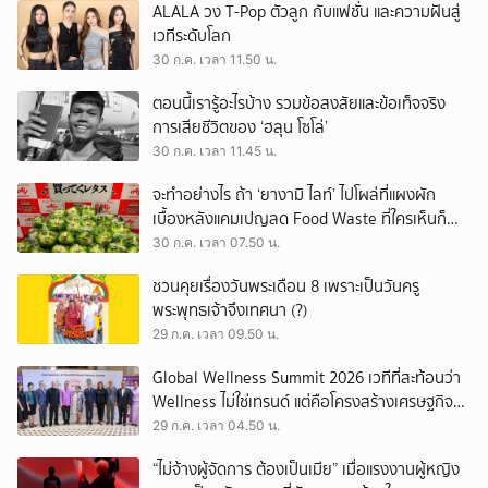
ALALA วง T-Pop ตัวลูก กับแฟชั่น และความฝันสู่
เวทีระดับโลก
30 ก.ค. เวลา 11.50 น.
ตอนนี้เรารู้อะไรบ้าง รวมข้อสงสัยและข้อเท็จจริง
การเสียชีวิตของ ‘ฮลุน โซโล่’
30 ก.ค. เวลา 11.45 น.
จะทำอย่างไร ถ้า ‘ยางามิ ไลท์’ ไปโผล่ที่แผงผัก
เบื้องหลังแคมเปญลด Food Waste ที่ใครเห็นก็
ต้องหันมอง
30 ก.ค. เวลา 07.50 น.
ชวนคุยเรื่องวันพระเดือน 8 เพราะเป็นวันครู
พระพุทธเจ้าจึงเทศนา (?)
29 ก.ค. เวลา 09.50 น.
Global Wellness Summit 2026 เวทีที่สะท้อนว่า
Wellness ไม่ใช่เทรนด์ แต่คือโครงสร้างเศรษฐกิจ
ใหม่ของโลก
29 ก.ค. เวลา 04.50 น.
“ไม่จ้างผู้จัดการ ต้องเป็นเมีย” เมื่อแรงงานผู้หญิง