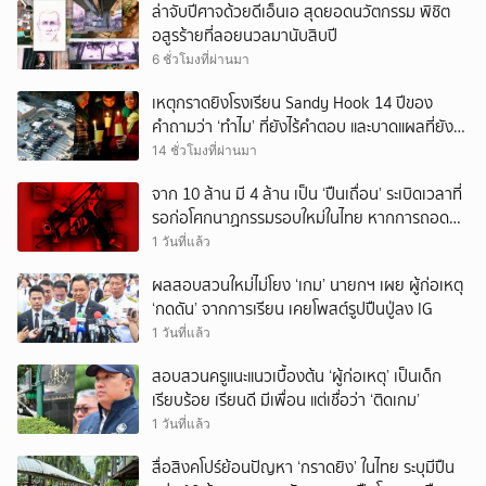
ล่าจับปีศาจด้วยดีเอ็นเอ สุดยอดนวัตกรรม พิชิต
อสูรร้ายที่ลอยนวลมานับสิบปี
6 ชั่วโมงที่ผ่านมา
เหตุกราดยิงโรงเรียน Sandy Hook 14 ปีของ
คำถามว่า ‘ทำไม’ ที่ยังไร้คำตอบ และบาดแผลที่ยัง
ทวงความรับผิดชอบไม่จบ
14 ชั่วโมงที่ผ่านมา
จาก 10 ล้าน มี 4 ล้าน เป็น ‘ปืนเถื่อน’ ระเบิดเวลาที่
รอก่อโศกนาฏกรรมรอบใหม่ในไทย หากการถอดบท
เรียนของรัฐเป็นเพียง ‘ลมปาก’
1 วันที่แล้ว
ผลสอบสวนใหม่ไม่โยง ‘เกม’ นายกฯ เผย ผู้ก่อเหตุ
‘กดดัน’ จากการเรียน เคยโพสต์รูปปืนปู่ลง IG
1 วันที่แล้ว
สอบสวนครูแนะแนวเบื้องต้น ‘ผู้ก่อเหตุ’ เป็นเด็ก
เรียบร้อย เรียนดี มีเพื่อน แต่เชื่อว่า ‘ติดเกม’
1 วันที่แล้ว
สื่อสิงคโปร์ย้อนปัญหา ‘กราดยิง’ ในไทย ระบุมีปืน