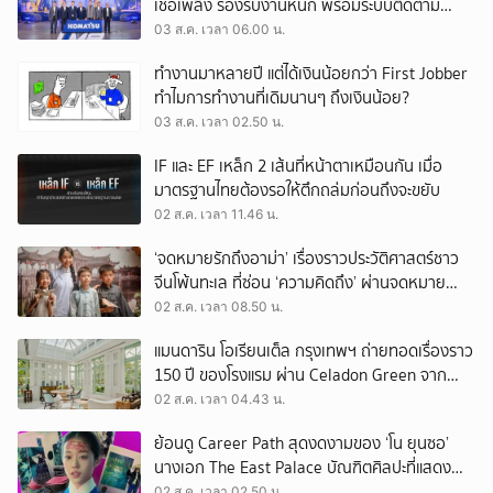
เชื้อเพลิง รองรับงานหนัก พร้อมระบบติดตาม
เครื่องจักรผ่านดาวเทียม
03 ส.ค. เวลา 06.00 น.
ทำงานมาหลายปี แต่ได้เงินน้อยกว่า First Jobber
ทำไมการทำงานที่เดิมนานๆ ถึงเงินน้อย?
03 ส.ค. เวลา 02.50 น.
IF และ EF เหล็ก 2 เส้นที่หน้าตาเหมือนกัน เมื่อ
มาตรฐานไทยต้องรอให้ตึกถล่มก่อนถึงจะขยับ
02 ส.ค. เวลา 11.46 น.
‘จดหมายรักถึงอาม่า’ เรื่องราวประวัติศาสตร์ชาว
จีนโพ้นทะเล ที่ซ่อน ‘ความคิดถึง’ ผ่านจดหมาย
‘โพยก๊วน’
02 ส.ค. เวลา 08.50 น.
แมนดาริน โอเรียนเต็ล กรุงเทพฯ ถ่ายทอดเรื่องราว
150 ปี ของโรงแรม ผ่าน Celadon Green จาก
เครื่องศิลาดล
02 ส.ค. เวลา 04.43 น.
ย้อนดู Career Path สุดงดงามของ ‘โน ยุนซอ’
นางเอก The East Palace บัณฑิตศิลปะที่แสดง
เรื่องไหนก็ปัง
02 ส.ค. เวลา 02.50 น.