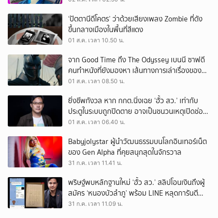
‘ปัตตานีดีโคตร’ ว่าด้วยเสียงเพลง Zombie ที่ดัง
ขึ้นกลางเมืองในพื้นที่สีแดง
01 ส.ค. เวลา 10.50 น.
จาก Good Time ถึง The Odyssey เบนนี ซาฟดี
คนทำหนังที่ยังมองหา เส้นทางการเล่าเรื่องของตัว
เอง
01 ส.ค. เวลา 08.50 น.
ยิ่งชีพกังวล หาก กกต.นิ่งเฉย ‘ฮั้ว สว.’ เท่ากับ
ประตูในระบบถูกปิดตาย อาจเป็นชนวนเหตุเปิดช่อง
‘ลงถนน’
01 ส.ค. เวลา 06.40 น.
Babyjolystar ผู้นำวัฒนธรรมบนโลกอินเทอร์เน็ต
ของ Gen Alpha ที่คุยสนุกสุดในจักรวาล
31 ก.ค. เวลา 11.41 น.
พริษฐ์พบหลักฐานใหม่ ‘ฮั้ว สว.’ สลิปโอนเงินถึงผู้
สมัคร ‘หนองบัวลำภู’ พร้อม LINE หลุดการันตี
ตำแหน่ง
31 ก.ค. เวลา 11.09 น.