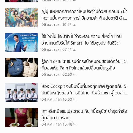
ญี่ปุ่นเผยเอกสารกลาโหมประจำปีด้วยปกอนิเมะ ย้ำ
‘ความมั่นคงทางทหาร’ มีความสำคัญต่อชาติ ด้าน
จีนเตือน ขออย่าซ้ำรอยประวัติศาสตร์
05 ส.ค. เวลา 10.27 น.
ใช้ชีวิตไม่ประมาท ใช่ว่าจะหลบความเสี่ยงได้ ชวน
วางแผนตั้งรับให้ Smart กับ ‘ซัมซุงประกันชีวิต’
05 ส.ค. เวลา 07.41 น.
รู้จัก ‘Lostkid’ แบรนด์กระเป๋าหมอนของเด็กวัย 15
ที่มองเห็น Pain Point แล้วเปลี่ยนเป็นธุรกิจ
05 ส.ค. เวลา 02.50 น.
ห้อง Cockpit จะเป็นพื้นที่ของทุกเพศ พูดคุยกับ 5
นักบินหญิงของ ‘การบินไทย’ ที่พร้อมพาผู้โดยสาร
บินไปทั่วโลก
04 ส.ค. เวลา 10.50 น.
เกาหลีเหนือแนะประชาชน กิน ‘เนื้อสุนัข’ บำรุงกำลัง
สู้คลื่นความร้อน
04 ส.ค. เวลา 10.48 น.