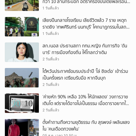
กว่า 10 ล้านกระบอก อัตราครองปืนโดยพลเรือน
สูงที่สุดในภูมิภาค
1 วันที่แล้ว
เสียงปืนกลางโรงเรียน เสียชีวิตแล้ว 7 ราย เหตุก
ราดยิง ‘เทพศิรินทร์ นนทบุรี’ โศกนาฏกรรมในสถาน
ศึกษา ครั้งที่ 2 ในรอบปี
1 วันที่แล้ว
สก.เนอส ประธานสภา กทม.หญิง กับภารกิจ ‘ดัน
บาร์’ การเมืองท้องถิ่น ให้ไกลกว่าเดิม
2 วันที่แล้ว
ไต้หวันประกาศซ้อมรบประจำปี ‘ไล่ ชิงเต๋อ’ เข้าร่วม
เป็นครั้งแรก เตรียมรับมือ หากจีนบุก
2 วันที่แล้ว
‘ค่ายหัก 90% เหลือ 10% ให้นักแสดง’ วงการวาย
เติบโต แต่รายได้อาจไม่เป็นธรรม เมื่อดาราอยากให้มี
‘สัญญามาตรฐาน’
2 วันที่แล้ว
ตั้งคำถามถึงความยุติธรรม กับ สุรพงษ์ เพลินแสง
ใน ‘คนเดือดทวงแค้น’
05 ส.ค. เวลา 10.50 น.