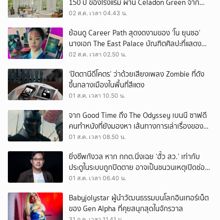
150 ปี ของโรงแรม ผ่าน Celadon Green จาก
เครื่องศิลาดล
02 ส.ค. เวลา 04.43 น.
ย้อนดู Career Path สุดงดงามของ ‘โน ยุนซอ’
นางเอก The East Palace บัณฑิตศิลปะที่แสดง
เรื่องไหนก็ปัง
02 ส.ค. เวลา 02.50 น.
‘ปัตตานีดีโคตร’ ว่าด้วยเสียงเพลง Zombie ที่ดัง
ขึ้นกลางเมืองในพื้นที่สีแดง
01 ส.ค. เวลา 10.50 น.
จาก Good Time ถึง The Odyssey เบนนี ซาฟดี
คนทำหนังที่ยังมองหา เส้นทางการเล่าเรื่องของตัว
เอง
01 ส.ค. เวลา 08.50 น.
ยิ่งชีพกังวล หาก กกต.นิ่งเฉย ‘ฮั้ว สว.’ เท่ากับ
ประตูในระบบถูกปิดตาย อาจเป็นชนวนเหตุเปิดช่อง
‘ลงถนน’
01 ส.ค. เวลา 06.40 น.
Babyjolystar ผู้นำวัฒนธรรมบนโลกอินเทอร์เน็ต
ของ Gen Alpha ที่คุยสนุกสุดในจักรวาล
31 ก.ค. เวลา 11.41 น.