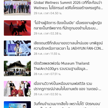
Global Wellness Summit 2026 เวทีที่สะท้อนว่า
Wellness ไม่ใช่เทรนด์ แต่คือโครงสร้างเศรษฐกิจ
ใหม่ของโลก
29 ก.ค. เวลา 04.50 น.
“ไม่จ้างผู้จัดการ ต้องเป็นเมีย” เมื่อแรงงานผู้หญิง
กลายเป็นทรัพยากร ที่มักถูกมองข้ามในระบบ
เศรษฐกิจแรงงาน
29 ก.ค. เวลา 02.38 น.
เสียงดนตรีที่กลับมาของวาเลนไทน์บอย บทพิสูจน์
ความรักเหนือกาลเวลา ใน JAEHYUN FAN-CON
TOUR
28 ก.ค. เวลา 11.55 น.
เปิดตัวแพลตฟอร์ม Museum Thailand:
ThaiArch100yrs รวบรวมฐานข้อมูล
สถาปัตยกรรม 100 ปีภาคเหนือ มุ่งขับเคลื่อน
28 ก.ค. เวลา 07.51 น.
Heritage Economy
เมื่องานวิวาห์เป็นเหมือนงานเฟสติวัล รวม
ปรากฏการณ์น่าสนใจในงานแต่ง ของ ‘ณเดชน์-
ญาญ่า’ ทั้ง 3 ครั้ง
28 ก.ค. เวลา 02.50 น.
วันที่คนจำนวนมากเสียใจ เพราะไม่ได้ ‘บัตรคนจน’