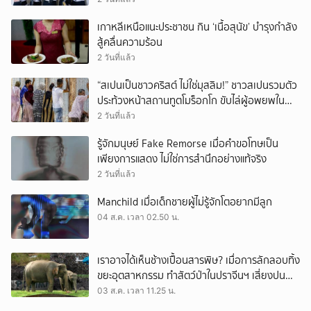
เกาหลีเหนือแนะประชาชน กิน ‘เนื้อสุนัข’ บำรุงกำลัง
สู้คลื่นความร้อน
2 วันที่แล้ว
“สเปนเป็นชาวคริสต์ ไม่ใช่มุสลิม!” ชาวสเปนรวมตัว
ประท้วงหน้าสถานทูตโมร็อกโก ขับไล่ผู้อพยพใน
เมืองเซวตาออกนอกประเทศ
2 วันที่แล้ว
รู้จักมนุษย์ Fake Remorse เมื่อคำขอโทษเป็น
เพียงการแสดง ไม่ใช่การสำนึกอย่างแท้จริง
2 วันที่แล้ว
Manchild เมื่อเด็กชายผู้ไม่รู้จักโตอยากมีลูก
04 ส.ค. เวลา 02.50 น.
เราอาจได้เห็นช้างเปื้อนสารพิษ? เมื่อการลักลอบทิ้ง
ขยะอุตสาหกรรม ทำสัตว์ป่าในปราจีนฯ เสี่ยงปน
เปื้อน
03 ส.ค. เวลา 11.25 น.