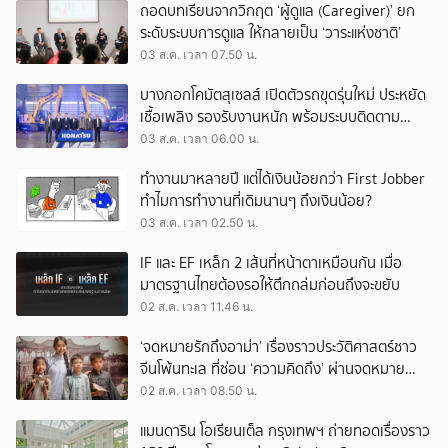
ถอดบทเรียนจากวิกฤต ‘ผู้ดูแล (Caregiver)’ ยก
ระดับระบบการดูแล ให้กลายเป็น ‘วาระแห่งชาติ’
03 ส.ค. เวลา 07.50 น.
บางกอกโคมัตสุเซลส์ เปิดตัวรถขุดรุ่นใหม่ ประหยัด
เชื้อเพลิง รองรับงานหนัก พร้อมระบบติดตาม
เครื่องจักรผ่านดาวเทียม
03 ส.ค. เวลา 06.00 น.
ทำงานมาหลายปี แต่ได้เงินน้อยกว่า First Jobber
ทำไมการทำงานที่เดิมนานๆ ถึงเงินน้อย?
03 ส.ค. เวลา 02.50 น.
IF และ EF เหล็ก 2 เส้นที่หน้าตาเหมือนกัน เมื่อ
มาตรฐานไทยต้องรอให้ตึกถล่มก่อนถึงจะขยับ
02 ส.ค. เวลา 11.46 น.
‘จดหมายรักถึงอาม่า’ เรื่องราวประวัติศาสตร์ชาว
จีนโพ้นทะเล ที่ซ่อน ‘ความคิดถึง’ ผ่านจดหมาย
‘โพยก๊วน’
02 ส.ค. เวลา 08.50 น.
แมนดาริน โอเรียนเต็ล กรุงเทพฯ ถ่ายทอดเรื่องราว