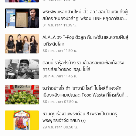
พริษฐ์พบหลักฐานใหม่ ‘ฮั้ว สว.’ สลิปโอนเงินถึงผู้
สมัคร ‘หนองบัวลำภู’ พร้อม LINE หลุดการันตี
ตำแหน่ง
31 ก.ค. เวลา 11.09 น.
ALALA วง T-Pop ตัวลูก กับแฟชั่น และความฝันสู่
เวทีระดับโลก
30 ก.ค. เวลา 11.50 น.
ตอนนี้เรารู้อะไรบ้าง รวมข้อสงสัยและข้อเท็จจริง
การเสียชีวิตของ ‘ฮลุน โซโล่’
30 ก.ค. เวลา 11.45 น.
จะทำอย่างไร ถ้า ‘ยางามิ ไลท์’ ไปโผล่ที่แผงผัก
เบื้องหลังแคมเปญลด Food Waste ที่ใครเห็นก็
ต้องหันมอง
30 ก.ค. เวลา 07.50 น.
ชวนคุยเรื่องวันพระเดือน 8 เพราะเป็นวันครู
พระพุทธเจ้าจึงเทศนา (?)
29 ก.ค. เวลา 09.50 น.