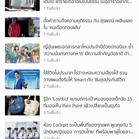
เติบโต แต่รายได้อาจไม่เป็นธรรม เมื่อดาราอยากให้มี
‘สัญญามาตรฐาน’
1 วันที่แล้ว
ตั้งคำถามถึงความยุติธรรม กับ สุรพงษ์ เพลินแสง
ใน ‘คนเดือดทวงแค้น’
1 วันที่แล้ว
ญี่ปุ่นเผยเอกสารกลาโหมประจำปีด้วยปกอนิเมะ ย้ำ
‘ความมั่นคงทางทหาร’ มีความสำคัญต่อชาติ ด้าน
จีนเตือน ขออย่าซ้ำรอยประวัติศาสตร์
1 วันที่แล้ว
ใช้ชีวิตไม่ประมาท ใช่ว่าจะหลบความเสี่ยงได้ ชวน
วางแผนตั้งรับให้ Smart กับ ‘ซัมซุงประกันชีวิต’
2 วันที่แล้ว
รู้จัก ‘Lostkid’ แบรนด์กระเป๋าหมอนของเด็กวัย 15
ที่มองเห็น Pain Point แล้วเปลี่ยนเป็นธุรกิจ
2 วันที่แล้ว
ห้อง Cockpit จะเป็นพื้นที่ของทุกเพศ พูดคุยกับ 5
นักบินหญิงของ ‘การบินไทย’ ที่พร้อมพาผู้โดยสาร
บินไปทั่วโลก
2 วันที่แล้ว