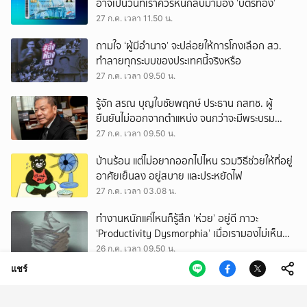
อาจเป็นวันที่เราควรหันกลับมามอง ‘บัตรทอง’
27 ก.ค. เวลา 11.50 น.
ถามใจ ‘ผู้มีอำนาจ’ จะปล่อยให้การโกงเลือก สว.
ทำลายทุกระบบของประเทศนี้จริงหรือ
27 ก.ค. เวลา 09.50 น.
รู้จัก สรณ บุญใบชัยพฤกษ์ ประธาน กสทช. ผู้
ยืนยันไม่ออกจากตำแหน่ง จนกว่าจะมีพระบรม
ราชโองการโปรดเกล้าฯ
27 ก.ค. เวลา 09.50 น.
บ้านร้อน แต่ไม่อยากออกไปไหน รวมวิธีช่วยให้ที่อยู่
อาศัยเย็นลง อยู่สบาย และประหยัดไฟ
27 ก.ค. เวลา 03.08 น.
ทำงานหนักแค่ไหนก็รู้สึก ‘ห่วย’ อยู่ดี ภาวะ
‘Productivity Dysmorphia’ เมื่อเรามองไม่เห็น
ความสำเร็จของตัวเอง
26 ก.ค. เวลา 09.50 น.
แชร์
lululemon TRAINING GROUND นำ ‘Amotti’
พร้อมเหล่าเทรนเนอร์ชั้นนำ จุดประกายให้คนรัก
สุขภาพ ผ่านแนวคิด ‘Yet’
26 ก.ค. เวลา 05.50 น.