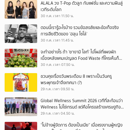
ALALA วง T-Pop ตัวลูก กับแฟชั่น และความฝันสู่
เวทีระดับโลก
30 ก.ค. เวลา 11.50 น.
ตอนนี้เรารู้อะไรบ้าง รวมข้อสงสัยและข้อเท็จจริง
การเสียชีวิตของ ‘ฮลุน โซโล่’
30 ก.ค. เวลา 11.45 น.
จะทำอย่างไร ถ้า ‘ยางามิ ไลท์’ ไปโผล่ที่แผงผัก
เบื้องหลังแคมเปญลด Food Waste ที่ใครเห็นก็
ต้องหันมอง
30 ก.ค. เวลา 07.50 น.
ชวนคุยเรื่องวันพระเดือน 8 เพราะเป็นวันครู
พระพุทธเจ้าจึงเทศนา (?)
29 ก.ค. เวลา 09.50 น.
Global Wellness Summit 2026 เวทีที่สะท้อนว่า
Wellness ไม่ใช่เทรนด์ แต่คือโครงสร้างเศรษฐกิจ
ใหม่ของโลก
29 ก.ค. เวลา 04.50 น.
“ไม่จ้างผู้จัดการ ต้องเป็นเมีย” เมื่อแรงงานผู้หญิง