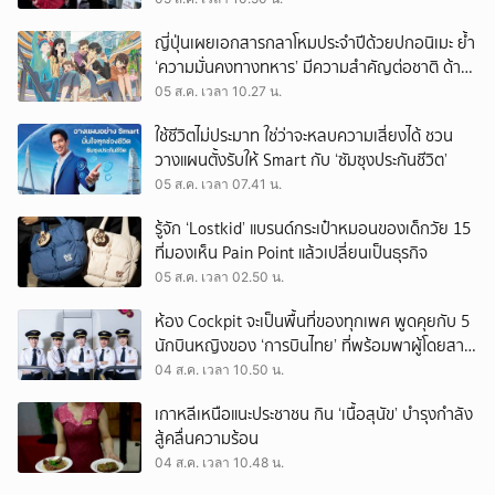
ญี่ปุ่นเผยเอกสารกลาโหมประจำปีด้วยปกอนิเมะ ย้ำ
‘ความมั่นคงทางทหาร’ มีความสำคัญต่อชาติ ด้าน
จีนเตือน ขออย่าซ้ำรอยประวัติศาสตร์
05 ส.ค. เวลา 10.27 น.
ใช้ชีวิตไม่ประมาท ใช่ว่าจะหลบความเสี่ยงได้ ชวน
วางแผนตั้งรับให้ Smart กับ ‘ซัมซุงประกันชีวิต’
05 ส.ค. เวลา 07.41 น.
รู้จัก ‘Lostkid’ แบรนด์กระเป๋าหมอนของเด็กวัย 15
ที่มองเห็น Pain Point แล้วเปลี่ยนเป็นธุรกิจ
05 ส.ค. เวลา 02.50 น.
ห้อง Cockpit จะเป็นพื้นที่ของทุกเพศ พูดคุยกับ 5
นักบินหญิงของ ‘การบินไทย’ ที่พร้อมพาผู้โดยสาร
บินไปทั่วโลก
04 ส.ค. เวลา 10.50 น.
เกาหลีเหนือแนะประชาชน กิน ‘เนื้อสุนัข’ บำรุงกำลัง
สู้คลื่นความร้อน
04 ส.ค. เวลา 10.48 น.