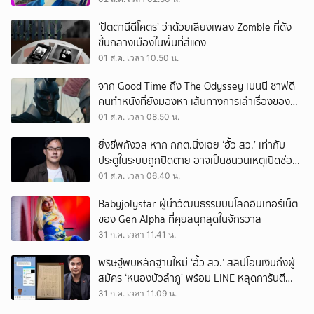
‘ปัตตานีดีโคตร’ ว่าด้วยเสียงเพลง Zombie ที่ดัง
ขึ้นกลางเมืองในพื้นที่สีแดง
01 ส.ค. เวลา 10.50 น.
จาก Good Time ถึง The Odyssey เบนนี ซาฟดี
คนทำหนังที่ยังมองหา เส้นทางการเล่าเรื่องของตัว
เอง
01 ส.ค. เวลา 08.50 น.
ยิ่งชีพกังวล หาก กกต.นิ่งเฉย ‘ฮั้ว สว.’ เท่ากับ
ประตูในระบบถูกปิดตาย อาจเป็นชนวนเหตุเปิดช่อง
‘ลงถนน’
01 ส.ค. เวลา 06.40 น.
Babyjolystar ผู้นำวัฒนธรรมบนโลกอินเทอร์เน็ต
ของ Gen Alpha ที่คุยสนุกสุดในจักรวาล
31 ก.ค. เวลา 11.41 น.
พริษฐ์พบหลักฐานใหม่ ‘ฮั้ว สว.’ สลิปโอนเงินถึงผู้
สมัคร ‘หนองบัวลำภู’ พร้อม LINE หลุดการันตี
ตำแหน่ง
31 ก.ค. เวลา 11.09 น.