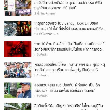
ล่าจับปีศาจด้วยดีเอ็นเอ สุดยอดนวัตกรรม พิชิต
อสูรร้ายที่ลอยนวลมานับสิบปี
2 ชั่วโมงที่ผ่านมา
เหตุกราดยิงโรงเรียน Sandy Hook 14 ปีของ
คำถามว่า ‘ทำไม’ ที่ยังไร้คำตอบ และบาดแผลที่ยัง
ทวงความรับผิดชอบไม่จบ
10 ชั่วโมงที่ผ่านมา
จาก 10 ล้าน มี 4 ล้าน เป็น ‘ปืนเถื่อน’ ระเบิดเวลาที่
รอก่อโศกนาฏกรรมรอบใหม่ในไทย หากการถอดบท
เรียนของรัฐเป็นเพียง ‘ลมปาก’
1 วันที่แล้ว
ผลสอบสวนใหม่ไม่โยง ‘เกม’ นายกฯ เผย ผู้ก่อเหตุ
‘กดดัน’ จากการเรียน เคยโพสต์รูปปืนปู่ลง IG
1 วันที่แล้ว
สอบสวนครูแนะแนวเบื้องต้น ‘ผู้ก่อเหตุ’ เป็นเด็ก
เรียบร้อย เรียนดี มีเพื่อน แต่เชื่อว่า ‘ติดเกม’
1 วันที่แล้ว
สื่อสิงคโปร์ย้อนปัญหา ‘กราดยิง’ ในไทย ระบุมีปืน