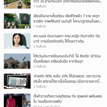
กว่า 10 ล้านกระบอก อัตราครองปืนโดยพลเรือน
สูงที่สุดในภูมิภาค
1 วันที่แล้ว
เสียงปืนกลางโรงเรียน เสียชีวิตแล้ว 7 ราย เหตุก
ราดยิง ‘เทพศิรินทร์ นนทบุรี’ โศกนาฏกรรมในสถาน
ศึกษา ครั้งที่ 2 ในรอบปี
1 วันที่แล้ว
สก.เนอส ประธานสภา กทม.หญิง กับภารกิจ ‘ดัน
บาร์’ การเมืองท้องถิ่น ให้ไกลกว่าเดิม
2 วันที่แล้ว
ไต้หวันประกาศซ้อมรบประจำปี ‘ไล่ ชิงเต๋อ’ เข้าร่วม
เป็นครั้งแรก เตรียมรับมือ หากจีนบุก
2 วันที่แล้ว
‘ค่ายหัก 90% เหลือ 10% ให้นักแสดง’ วงการวาย
เติบโต แต่รายได้อาจไม่เป็นธรรม เมื่อดาราอยากให้มี
‘สัญญามาตรฐาน’
2 วันที่แล้ว
ตั้งคำถามถึงความยุติธรรม กับ สุรพงษ์ เพลินแสง
ใน ‘คนเดือดทวงแค้น’
05 ส.ค. เวลา 10.50 น.