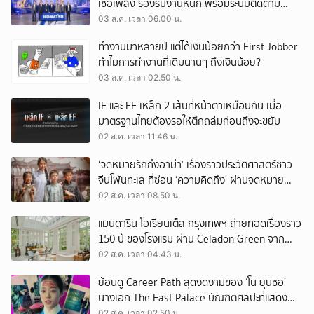
เชื้อเพลิง รองรับงานหนัก พร้อมระบบติดตาม
เครื่องจักรผ่านดาวเทียม
03 ส.ค. เวลา 06.00 น.
ทำงานมาหลายปี แต่ได้เงินน้อยกว่า First Jobber
ทำไมการทำงานที่เดิมนานๆ ถึงเงินน้อย?
03 ส.ค. เวลา 02.50 น.
IF และ EF เหล็ก 2 เส้นที่หน้าตาเหมือนกัน เมื่อ
มาตรฐานไทยต้องรอให้ตึกถล่มก่อนถึงจะขยับ
02 ส.ค. เวลา 11.46 น.
‘จดหมายรักถึงอาม่า’ เรื่องราวประวัติศาสตร์ชาว
จีนโพ้นทะเล ที่ซ่อน ‘ความคิดถึง’ ผ่านจดหมาย
‘โพยก๊วน’
02 ส.ค. เวลา 08.50 น.
แมนดาริน โอเรียนเต็ล กรุงเทพฯ ถ่ายทอดเรื่องราว
150 ปี ของโรงแรม ผ่าน Celadon Green จาก
เครื่องศิลาดล
02 ส.ค. เวลา 04.43 น.
ย้อนดู Career Path สุดงดงามของ ‘โน ยุนซอ’
นางเอก The East Palace บัณฑิตศิลปะที่แสดง
เรื่องไหนก็ปัง
02 ส.ค. เวลา 02.50 น.