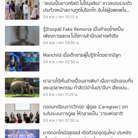
“สเปนเป็นชาวคริสต์ ไม่ใช่มุสลิม!” ชาวสเปนรวมตัว
ประท้วงหน้าสถานทูตโมร็อกโก ขับไล่ผู้อพยพใน
เมืองเซวตาออกนอกประเทศ
04 ส.ค. เวลา 10.13 น.
รู้จักมนุษย์ Fake Remorse เมื่อคำขอโทษเป็น
เพียงการแสดง ไม่ใช่การสำนึกอย่างแท้จริง
04 ส.ค. เวลา 09.50 น.
Manchild เมื่อเด็กชายผู้ไม่รู้จักโตอยากมีลูก
04 ส.ค. เวลา 02.50 น.
เราอาจได้เห็นช้างเปื้อนสารพิษ? เมื่อการลักลอบทิ้ง
ขยะอุตสาหกรรม ทำสัตว์ป่าในปราจีนฯ เสี่ยงปน
เปื้อน
03 ส.ค. เวลา 11.25 น.
ถอดบทเรียนจากวิกฤต ‘ผู้ดูแล (Caregiver)’ ยก
ระดับระบบการดูแล ให้กลายเป็น ‘วาระแห่งชาติ’
03 ส.ค. เวลา 07.50 น.
บางกอกโคมัตสุเซลส์ เปิดตัวรถขุดรุ่นใหม่ ประหยัด