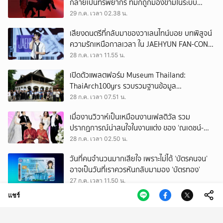
กลายเป็นทรัพยากร ที่มักถูกมองข้ามในระบบ
เศรษฐกิจแรงงาน
29 ก.ค. เวลา 02.38 น.
เสียงดนตรีที่กลับมาของวาเลนไทน์บอย บทพิสูจน์
ความรักเหนือกาลเวลา ใน JAEHYUN FAN-CON
TOUR
28 ก.ค. เวลา 11.55 น.
เปิดตัวแพลตฟอร์ม Museum Thailand:
ThaiArch100yrs รวบรวมฐานข้อมูล
สถาปัตยกรรม 100 ปีภาคเหนือ มุ่งขับเคลื่อน
28 ก.ค. เวลา 07.51 น.
Heritage Economy
เมื่องานวิวาห์เป็นเหมือนงานเฟสติวัล รวม
ปรากฏการณ์น่าสนใจในงานแต่ง ของ ‘ณเดชน์-
ญาญ่า’ ทั้ง 3 ครั้ง
28 ก.ค. เวลา 02.50 น.
วันที่คนจำนวนมากเสียใจ เพราะไม่ได้ ‘บัตรคนจน’
อาจเป็นวันที่เราควรหันกลับมามอง ‘บัตรทอง’
27 ก.ค. เวลา 11.50 น.
แชร์
ถามใจ ‘ผู้มีอำนาจ’ จะปล่อยให้การโกงเลือก สว.
ทำลายทุกระบบของประเทศนี้จริงหรือ
27 ก.ค. เวลา 09.50 น.