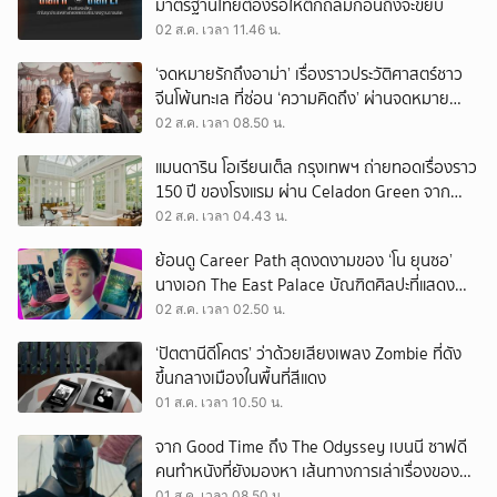
มาตรฐานไทยต้องรอให้ตึกถล่มก่อนถึงจะขยับ
02 ส.ค. เวลา 11.46 น.
‘จดหมายรักถึงอาม่า’ เรื่องราวประวัติศาสตร์ชาว
จีนโพ้นทะเล ที่ซ่อน ‘ความคิดถึง’ ผ่านจดหมาย
‘โพยก๊วน’
02 ส.ค. เวลา 08.50 น.
แมนดาริน โอเรียนเต็ล กรุงเทพฯ ถ่ายทอดเรื่องราว
150 ปี ของโรงแรม ผ่าน Celadon Green จาก
เครื่องศิลาดล
02 ส.ค. เวลา 04.43 น.
ย้อนดู Career Path สุดงดงามของ ‘โน ยุนซอ’
นางเอก The East Palace บัณฑิตศิลปะที่แสดง
เรื่องไหนก็ปัง
02 ส.ค. เวลา 02.50 น.
‘ปัตตานีดีโคตร’ ว่าด้วยเสียงเพลง Zombie ที่ดัง
ขึ้นกลางเมืองในพื้นที่สีแดง
01 ส.ค. เวลา 10.50 น.
จาก Good Time ถึง The Odyssey เบนนี ซาฟดี
คนทำหนังที่ยังมองหา เส้นทางการเล่าเรื่องของตัว
เอง
01 ส.ค. เวลา 08.50 น.