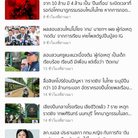
จาก 10 ล้าน มี 4 ล้าน เป็น ‘ปืนเถื่อน’ ระเบิดเวลาที่
รอก่อโศกนาฏกรรมรอบใหม่ในไทย หากการถอดบท
เรียนของรัฐเป็นเพียง ‘ลมปาก’
8 ชั่วโมงที่ผ่านมา
ผลสอบสวนใหม่ไม่โยง ‘เกม’ นายกฯ เผย ผู้ก่อเหตุ
‘กดดัน’ จากการเรียน เคยโพสต์รูปปืนปู่ลง IG
9 ชั่วโมงที่ผ่านมา
สอบสวนครูแนะแนวเบื้องต้น ‘ผู้ก่อเหตุ’ เป็นเด็ก
เรียบร้อย เรียนดี มีเพื่อน แต่เชื่อว่า ‘ติดเกม’
13 ชั่วโมงที่ผ่านมา
สื่อสิงคโปร์ย้อนปัญหา ‘กราดยิง’ ในไทย ระบุมีปืน
กว่า 10 ล้านกระบอก อัตราครองปืนโดยพลเรือน
สูงที่สุดในภูมิภาค
14 ชั่วโมงที่ผ่านมา
เสียงปืนกลางโรงเรียน เสียชีวิตแล้ว 7 ราย เหตุก
ราดยิง ‘เทพศิรินทร์ นนทบุรี’ โศกนาฏกรรมในสถาน
ศึกษา ครั้งที่ 2 ในรอบปี
14 ชั่วโมงที่ผ่านมา
สก.เนอส ประธานสภา กทม.หญิง กับภารกิจ ‘ดัน