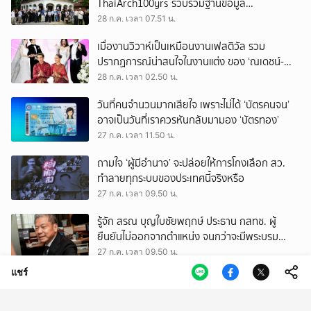
ThaiArch100yrs รวบรวมฐานข้อมูล
สถาปัตยกรรม 100 ปีภาคเหนือ มุ่งขับเคลื่อน
28 ก.ค. เวลา 07.51 น.
Heritage Economy
เมื่องานวิวาห์เป็นเหมือนงานเฟสติวัล รวม
ปรากฏการณ์น่าสนใจในงานแต่ง ของ ‘ณเดชน์-
ญาญ่า’ ทั้ง 3 ครั้ง
28 ก.ค. เวลา 02.50 น.
วันที่คนจำนวนมากเสียใจ เพราะไม่ได้ ‘บัตรคนจน’
อาจเป็นวันที่เราควรหันกลับมามอง ‘บัตรทอง’
27 ก.ค. เวลา 11.50 น.
ถามใจ ‘ผู้มีอำนาจ’ จะปล่อยให้การโกงเลือก สว.
ทำลายทุกระบบของประเทศนี้จริงหรือ
27 ก.ค. เวลา 09.50 น.
รู้จัก สรณ บุญใบชัยพฤกษ์ ประธาน กสทช. ผู้
ยืนยันไม่ออกจากตำแหน่ง จนกว่าจะมีพระบรม
ราชโองการโปรดเกล้าฯ
27 ก.ค. เวลา 09.50 น.
แชร์
บ้านร้อน แต่ไม่อยากออกไปไหน รวมวิธีช่วยให้ที่อยู่
อาศัยเย็นลง อยู่สบาย และประหยัดไฟ
27 ก.ค. เวลา 03.08 น.