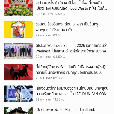
จะทำอย่างไร ถ้า ‘ยางามิ ไลท์’ ไปโผล่ที่แผงผัก
เบื้องหลังแคมเปญลด Food Waste ที่ใครเห็นก็
ต้องหันมอง
30 ก.ค. เวลา 07.50 น.
ชวนคุยเรื่องวันพระเดือน 8 เพราะเป็นวันครู
พระพุทธเจ้าจึงเทศนา (?)
29 ก.ค. เวลา 09.50 น.
Global Wellness Summit 2026 เวทีที่สะท้อนว่า
Wellness ไม่ใช่เทรนด์ แต่คือโครงสร้างเศรษฐกิจ
ใหม่ของโลก
29 ก.ค. เวลา 04.50 น.
“ไม่จ้างผู้จัดการ ต้องเป็นเมีย” เมื่อแรงงานผู้หญิง
กลายเป็นทรัพยากร ที่มักถูกมองข้ามในระบบ
เศรษฐกิจแรงงาน
29 ก.ค. เวลา 02.38 น.
เสียงดนตรีที่กลับมาของวาเลนไทน์บอย บทพิสูจน์
ความรักเหนือกาลเวลา ใน JAEHYUN FAN-CON
TOUR
28 ก.ค. เวลา 11.55 น.
เปิดตัวแพลตฟอร์ม Museum Thailand: