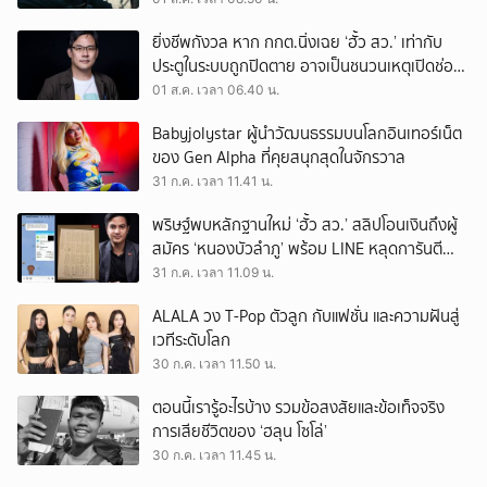
ยิ่งชีพกังวล หาก กกต.นิ่งเฉย ‘ฮั้ว สว.’ เท่ากับ
ประตูในระบบถูกปิดตาย อาจเป็นชนวนเหตุเปิดช่อง
‘ลงถนน’
01 ส.ค. เวลา 06.40 น.
Babyjolystar ผู้นำวัฒนธรรมบนโลกอินเทอร์เน็ต
ของ Gen Alpha ที่คุยสนุกสุดในจักรวาล
31 ก.ค. เวลา 11.41 น.
พริษฐ์พบหลักฐานใหม่ ‘ฮั้ว สว.’ สลิปโอนเงินถึงผู้
สมัคร ‘หนองบัวลำภู’ พร้อม LINE หลุดการันตี
ตำแหน่ง
31 ก.ค. เวลา 11.09 น.
ALALA วง T-Pop ตัวลูก กับแฟชั่น และความฝันสู่
เวทีระดับโลก
30 ก.ค. เวลา 11.50 น.
ตอนนี้เรารู้อะไรบ้าง รวมข้อสงสัยและข้อเท็จจริง
การเสียชีวิตของ ‘ฮลุน โซโล่’
30 ก.ค. เวลา 11.45 น.