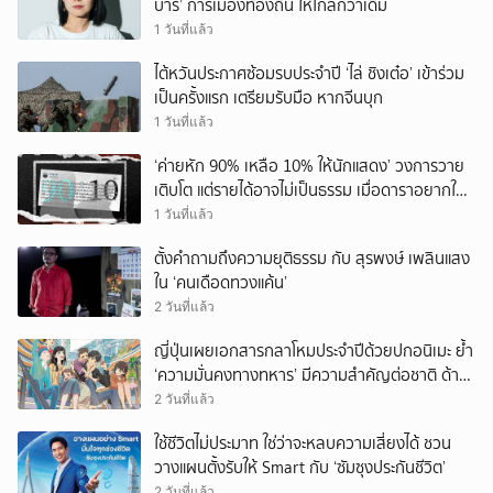
บาร์’ การเมืองท้องถิ่น ให้ไกลกว่าเดิม
1 วันที่แล้ว
ไต้หวันประกาศซ้อมรบประจำปี ‘ไล่ ชิงเต๋อ’ เข้าร่วม
เป็นครั้งแรก เตรียมรับมือ หากจีนบุก
1 วันที่แล้ว
‘ค่ายหัก 90% เหลือ 10% ให้นักแสดง’ วงการวาย
เติบโต แต่รายได้อาจไม่เป็นธรรม เมื่อดาราอยากให้มี
‘สัญญามาตรฐาน’
1 วันที่แล้ว
ตั้งคำถามถึงความยุติธรรม กับ สุรพงษ์ เพลินแสง
ใน ‘คนเดือดทวงแค้น’
2 วันที่แล้ว
ญี่ปุ่นเผยเอกสารกลาโหมประจำปีด้วยปกอนิเมะ ย้ำ
‘ความมั่นคงทางทหาร’ มีความสำคัญต่อชาติ ด้าน
จีนเตือน ขออย่าซ้ำรอยประวัติศาสตร์
2 วันที่แล้ว
ใช้ชีวิตไม่ประมาท ใช่ว่าจะหลบความเสี่ยงได้ ชวน
วางแผนตั้งรับให้ Smart กับ ‘ซัมซุงประกันชีวิต’
2 วันที่แล้ว