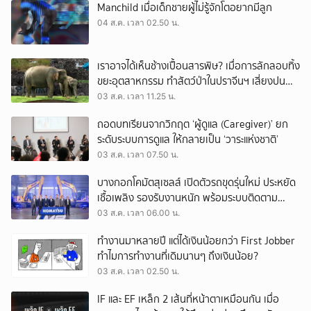
Manchild เมื่อเด็กชายผู้ไม่รู้จักโตอยากมีลูก
04 ส.ค. เวลา 02.50 น.
เราอาจได้เห็นช้างเปื้อนสารพิษ? เมื่อการลักลอบทิ้ง
ขยะอุตสาหกรรม ทำสัตว์ป่าในปราจีนฯ เสี่ยงปน
เปื้อน
03 ส.ค. เวลา 11.25 น.
ถอดบทเรียนจากวิกฤต ‘ผู้ดูแล (Caregiver)’ ยก
ระดับระบบการดูแล ให้กลายเป็น ‘วาระแห่งชาติ’
03 ส.ค. เวลา 07.50 น.
บางกอกโคมัตสุเซลส์ เปิดตัวรถขุดรุ่นใหม่ ประหยัด
เชื้อเพลิง รองรับงานหนัก พร้อมระบบติดตาม
เครื่องจักรผ่านดาวเทียม
03 ส.ค. เวลา 06.00 น.
ทำงานมาหลายปี แต่ได้เงินน้อยกว่า First Jobber
ทำไมการทำงานที่เดิมนานๆ ถึงเงินน้อย?
03 ส.ค. เวลา 02.50 น.
IF และ EF เหล็ก 2 เส้นที่หน้าตาเหมือนกัน เมื่อ