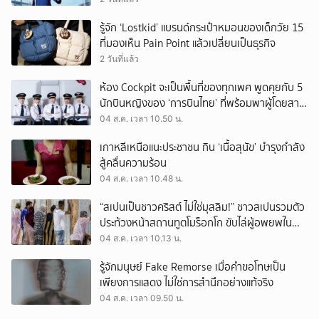
รู้จัก ‘Lostkid’ แบรนด์กระเป๋าหมอนของเด็กวัย 15
ที่มองเห็น Pain Point แล้วเปลี่ยนเป็นธุรกิจ
2 วันที่แล้ว
ห้อง Cockpit จะเป็นพื้นที่ของทุกเพศ พูดคุยกับ 5
นักบินหญิงของ ‘การบินไทย’ ที่พร้อมพาผู้โดยสาร
บินไปทั่วโลก
04 ส.ค. เวลา 10.50 น.
เกาหลีเหนือแนะประชาชน กิน ‘เนื้อสุนัข’ บำรุงกำลัง
สู้คลื่นความร้อน
04 ส.ค. เวลา 10.48 น.
“สเปนเป็นชาวคริสต์ ไม่ใช่มุสลิม!” ชาวสเปนรวมตัว
ประท้วงหน้าสถานทูตโมร็อกโก ขับไล่ผู้อพยพใน
เมืองเซวตาออกนอกประเทศ
04 ส.ค. เวลา 10.13 น.
รู้จักมนุษย์ Fake Remorse เมื่อคำขอโทษเป็น
เพียงการแสดง ไม่ใช่การสำนึกอย่างแท้จริง
04 ส.ค. เวลา 09.50 น.