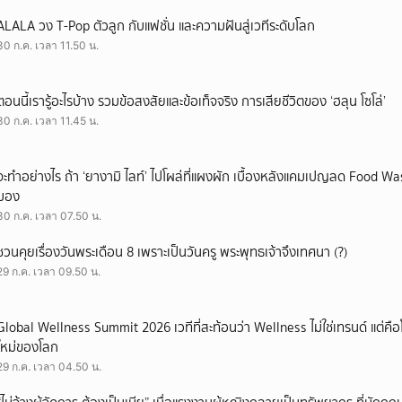
ALALA วง T-Pop ตัวลูก กับแฟชั่น และความฝันสู่เวทีระดับโลก
30 ก.ค. เวลา 11.50 น.
ตอนนี้เรารู้อะไรบ้าง รวมข้อสงสัยและข้อเท็จจริง การเสียชีวิตของ ‘ฮลุน โซโล่’
30 ก.ค. เวลา 11.45 น.
จะทำอย่างไร ถ้า ‘ยางามิ ไลท์’ ไปโผล่ที่แผงผัก เบื้องหลังแคมเปญลด Food Wast
มอง
30 ก.ค. เวลา 07.50 น.
ชวนคุยเรื่องวันพระเดือน 8 เพราะเป็นวันครู พระพุทธเจ้าจึงเทศนา (?)
29 ก.ค. เวลา 09.50 น.
Global Wellness Summit 2026 เวทีที่สะท้อนว่า Wellness ไม่ใช่เทรนด์ แต่คื
ใหม่ของโลก
29 ก.ค. เวลา 04.50 น.