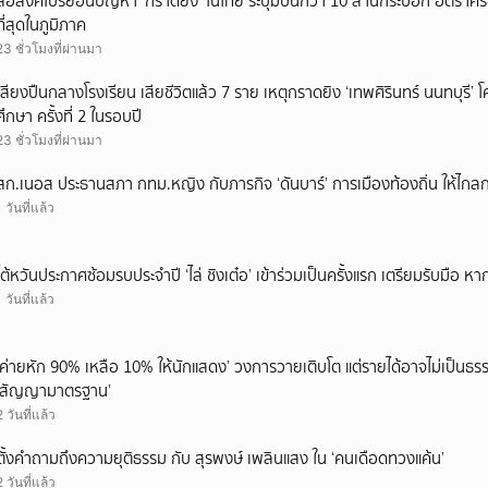
สื่อสิงคโปร์ย้อนปัญหา ‘กราดยิง’ ในไทย ระบุมีปืนกว่า 10 ล้านกระบอก อัตรา
ที่สุดในภูมิภาค
23 ชั่วโมงที่ผ่านมา
เสียงปืนกลางโรงเรียน เสียชีวิตแล้ว 7 ราย เหตุกราดยิง ‘เทพศิรินทร์ นนทบุร
ศึกษา ครั้งที่ 2 ในรอบปี
23 ชั่วโมงที่ผ่านมา
สก.เนอส ประธานสภา กทม.หญิง กับภารกิจ ‘ดันบาร์’ การเมืองท้องถิ่น ให้ไกลก
1 วันที่แล้ว
ไต้หวันประกาศซ้อมรบประจำปี ‘ไล่ ชิงเต๋อ’ เข้าร่วมเป็นครั้งแรก เตรียมรับมือ หา
1 วันที่แล้ว
‘ค่ายหัก 90% เหลือ 10% ให้นักแสดง’ วงการวายเติบโต แต่รายได้อาจไม่เป็นธรร
‘สัญญามาตรฐาน’
2 วันที่แล้ว
ตั้งคำถามถึงความยุติธรรม กับ สุรพงษ์ เพลินแสง ใน ‘คนเดือดทวงแค้น’
2 วันที่แล้ว