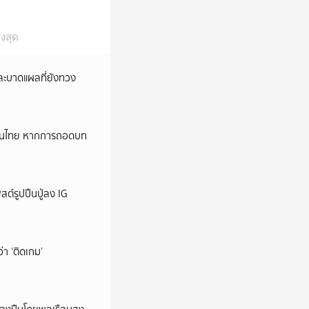
งสุด
และบาดแผลที่ยังทวง
หม่ในไทย หากการถอดบท
ต์รูปปืนปู่ลง IG
ว่า ‘ติดเกม’