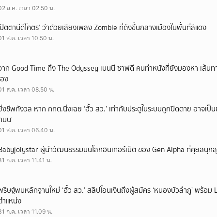
02 ส.ค. เวลา 02.50 น.
‘ปัตตานีดีโคตร’ ว่าด้วยเสียงเพลง Zombie ที่ดังขึ้นกลางเมืองในพื้นที่สีแดง
01 ส.ค. เวลา 10.50 น.
จาก Good Time ถึง The Odyssey เบนนี ซาฟดี คนทำหนังที่ยังมองหา เส้นทาง
เอง
01 ส.ค. เวลา 08.50 น.
ยิ่งชีพกังวล หาก กกต.นิ่งเฉย ‘ฮั้ว สว.’ เท่ากับประตูในระบบถูกปิดตาย อาจเป็
ถนน’
01 ส.ค. เวลา 06.40 น.
Babyjolystar ผู้นำวัฒนธรรมบนโลกอินเทอร์เน็ต ของ Gen Alpha ที่คุยสนุกส
31 ก.ค. เวลา 11.41 น.
พริษฐ์พบหลักฐานใหม่ ‘ฮั้ว สว.’ สลิปโอนเงินถึงผู้สมัคร ‘หนองบัวลำภู’ พร้อม 
ตำแหน่ง
31 ก.ค. เวลา 11.09 น.