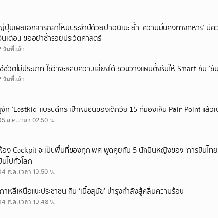
ญี่ปุ่นเผยเอกสารกลาโหมประจำปีด้วยปกอนิเมะ ย้ำ ‘ความมั่นคงทางทหาร’ มีค
จีนเตือน ขออย่าซ้ำรอยประวัติศาสตร์
2 วันที่แล้ว
ใช้ชีวิตไม่ประมาท ใช่ว่าจะหลบความเสี่ยงได้ ชวนวางแผนตั้งรับให้ Smart กับ ‘ซัม
2 วันที่แล้ว
รู้จัก ‘Lostkid’ แบรนด์กระเป๋าหมอนของเด็กวัย 15 ที่มองเห็น Pain Point แล้วเป
05 ส.ค. เวลา 02.50 น.
ห้อง Cockpit จะเป็นพื้นที่ของทุกเพศ พูดคุยกับ 5 นักบินหญิงของ ‘การบินไทย
บินไปทั่วโลก
04 ส.ค. เวลา 10.50 น.
เกาหลีเหนือแนะประชาชน กิน ‘เนื้อสุนัข’ บำรุงกำลังสู้คลื่นความร้อน
04 ส.ค. เวลา 10.48 น.