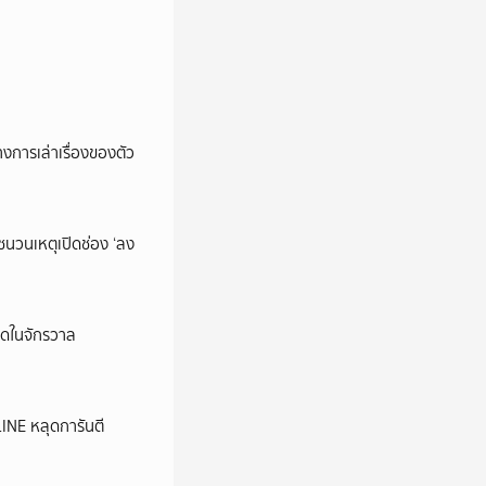
การเล่าเรื่องของตัว
นชนวนเหตุเปิดช่อง ‘ลง
ุดในจักรวาล
LINE หลุดการันตี