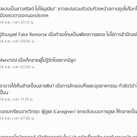
“สเปนเป็นชาวคริสต์ ไม่ใช่มุสลิม!” ชาวสเปนรวมตัวประท้วงหน้าสถานทูตโมร็อกโ
เมืองเซวตาออกนอกประเทศ
04 ส.ค. เวลา 10.13 น.
รู้จักมนุษย์ Fake Remorse เมื่อคำขอโทษเป็นเพียงการแสดง ไม่ใช่การสำนึกอย่
04 ส.ค. เวลา 09.50 น.
Manchild เมื่อเด็กชายผู้ไม่รู้จักโตอยากมีลูก
04 ส.ค. เวลา 02.50 น.
เราอาจได้เห็นช้างเปื้อนสารพิษ? เมื่อการลักลอบทิ้งขยะอุตสาหกรรม ทำสัตว์ป่า
เปื้อน
03 ส.ค. เวลา 11.25 น.
ถอดบทเรียนจากวิกฤต ‘ผู้ดูแล (Caregiver)’ ยกระดับระบบการดูแล ให้กลายเป็น 
03 ส.ค. เวลา 07.50 น.