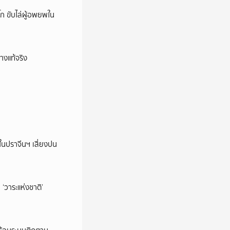
ก ขับไล่ผู้อพยพใน
างแท้จริง
ในปราจีนฯ เสี่ยงปน
‘วาระแห่งชาติ’