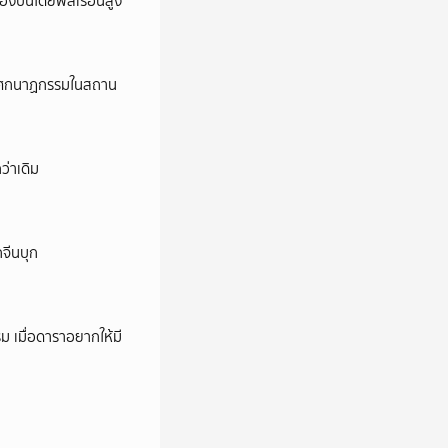
ครองปืนโดยพลเรือนสูง
ี’ โศกนาฏกรรมในสถาน
ว่าเดิม
กจีนบุก
ม เมื่อดาราอยากให้มี