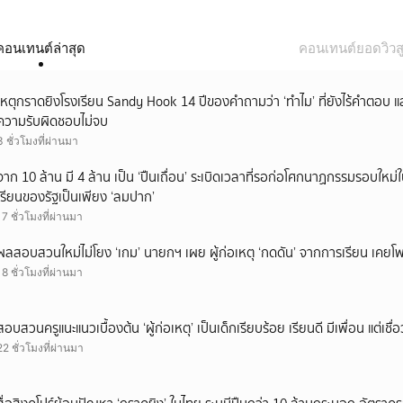
คอนเทนต์ล่าสุด
คอนเทนต์ยอดวิวสู
เหตุกราดยิงโรงเรียน Sandy Hook 14 ปีของคำถามว่า ‘ทำไม’ ที่ยังไร้คำตอบ 
ความรับผิดชอบไม่จบ
3 ชั่วโมงที่ผ่านมา
จาก 10 ล้าน มี 4 ล้าน เป็น ‘ปืนเถื่อน’ ระเบิดเวลาที่รอก่อโศกนาฏกรรมรอบใ
เรียนของรัฐเป็นเพียง ‘ลมปาก’
17 ชั่วโมงที่ผ่านมา
ผลสอบสวนใหม่ไม่โยง ‘เกม’ นายกฯ เผย ผู้ก่อเหตุ ‘กดดัน’ จากการเรียน เคยโพส
18 ชั่วโมงที่ผ่านมา
สอบสวนครูแนะแนวเบื้องต้น ‘ผู้ก่อเหตุ’ เป็นเด็กเรียบร้อย เรียนดี มีเพื่อน แต่เชื่อ
22 ชั่วโมงที่ผ่านมา