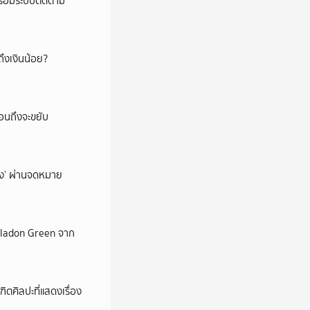
พร้อมระบบติดตาม
ึงเงินน้อย?
่อนถึงจะขยับ
ถึง’ ผ่านจดหมาย
Celadon Green จาก
ตศิลปะที่แสดงเรื่อง