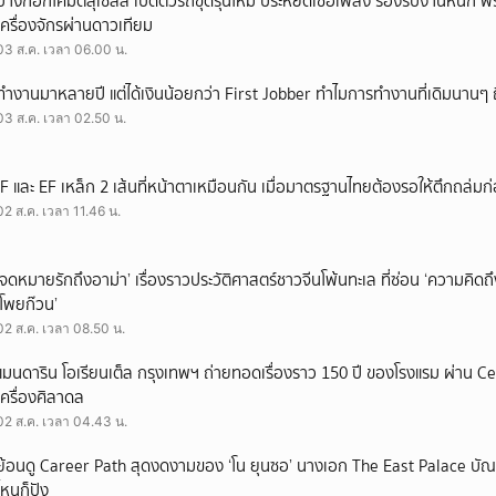
บางกอกโคมัตสุเซลส์ เปิดตัวรถขุดรุ่นใหม่ ประหยัดเชื้อเพลิง รองรับงานหนัก 
เครื่องจักรผ่านดาวเทียม
03 ส.ค. เวลา 06.00 น.
ทำงานมาหลายปี แต่ได้เงินน้อยกว่า First Jobber ทำไมการทำงานที่เดิมนานๆ ถ
03 ส.ค. เวลา 02.50 น.
IF และ EF เหล็ก 2 เส้นที่หน้าตาเหมือนกัน เมื่อมาตรฐานไทยต้องรอให้ตึกถล่มก
02 ส.ค. เวลา 11.46 น.
‘จดหมายรักถึงอาม่า’ เรื่องราวประวัติศาสตร์ชาวจีนโพ้นทะเล ที่ซ่อน ‘ความคิด
‘โพยก๊วน’
02 ส.ค. เวลา 08.50 น.
แมนดาริน โอเรียนเต็ล กรุงเทพฯ ถ่ายทอดเรื่องราว 150 ปี ของโรงแรม ผ่าน 
เครื่องศิลาดล
02 ส.ค. เวลา 04.43 น.
ย้อนดู Career Path สุดงดงามของ ‘โน ยุนซอ’ นางเอก The East Palace บัณฑิ
ไหนก็ปัง