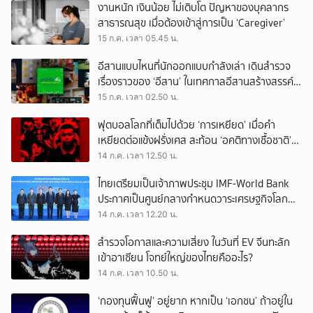
งานหนัก เงินน้อย ไม่เติบโต ปัญหาของบุคลากร
สาธารณสุข เมื่อต้องเข้าสู่การเป็น ‘Caregiver’
15 ก.ค. เวลา 05.45 น.
อีสานแบบไหนที่นักออกแบบกำลังเล่า เดินสำรวจ
เรื่องราวของ ‘อีสาน’ ในเทศกาลอีสานสร้างสรรค์
2569
15 ก.ค. เวลา 02.50 น.
ฟุตบอลโลกที่เต็มไปด้วย ‘การเหยียด’ เมื่อคำ
เหยียดต่อแข้งฝรั่งเศส สะท้อน ‘อคติทางเชื้อชาติ’
ในสังคมยุโรป
14 ก.ค. เวลา 12.50 น.
ไทยเตรียมเป็นเจ้าภาพประชุม IMF-World Bank
ประกาศเป็นศูนย์กลางกำหนดวาระเศรษฐกิจโลก
โชว์ศักยภาพฮับการลงทุนของเอเชีย
14 ก.ค. เวลา 12.20 น.
สำรวจโอกาสและความเสี่ยง ในวันที่ EV จีนทะลัก
เข้าอาเซียน โจทย์ใหญ่ของไทยคืออะไร?
14 ก.ค. เวลา 10.50 น.
‘กองทุนฟื้นฟู’ อยู่ยาก หากเป็น ‘เอกชน’ ถ้าอยู่ใน