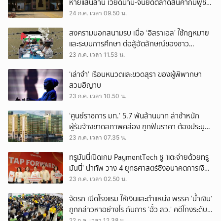
หายแสนล้าน เวียดนาม-จีนยึดตลาดสินค้ากัมพูชา
ทดแทนสินค้าไทย
24 ก.ค. เวลา 09.50 น.
สงครามนอกสนามรบ เมื่อ ‘อิสราเอล’ ใช้กฎหมาย
และระบบการศึกษา ต่อสู้อัตลักษณ์ของชาว
ปาเลสไตน์
23 ก.ค. เวลา 11.53 น.
‘เล่าจ๋า’ เรือนหนวดและขวดสุรา ของผู้พิพากษา
สวมฮิญาบ
23 ก.ค. เวลา 10.50 น.
‘ศูนย์ราชการ มท.’ 5.7 พันล้านบาท ล่าช้าหนัก
ผู้รับจ้างขาดสภาพคล่อง ถูกฟันราคา ต้องประมูล
งานอื่น เอาเงินประกันมาโปะ
23 ก.ค. เวลา 07.35 น.
ทรูมันนี่เปิดเกม PaymentTech ชู ‘แตะจ่ายด้วยทรู
มันนี่’ นำทัพ วาง 4 ยุทธศาสตร์ชิงอนาคตการเงิน
ดิจิทัล
23 ก.ค. เวลา 02.50 น.
จัดรถ เปิดโรงแรม ให้เงินและตำแหน่ง พรรค ‘น้ำเงิน’
ถูกกล่าวหาอย่างไร กับการ ‘ฮั้ว สว.’ คดีโกงระดับ
ประเทศ
22 ก.ค. เวลา 12.38 น.