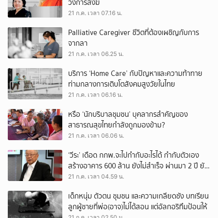
วงการสงฆ์
21 ก.ค. เวลา 07.16 น.
Palliative Caregiver ชีวิตที่ต้องเผชิญกับการ
จากลา
21 ก.ค. เวลา 06.25 น.
บริการ ‘Home Care’ กับปัญหาและความท้าทาย
ท่ามกลางการเติบโตสังคมสูงวัยในไทย
21 ก.ค. เวลา 06.16 น.
หรือ ‘นักบริบาลชุมชน’ บุคลากรสำคัญของ
สาธารณสุขไทยกำลังถูกมองข้าม?
21 ก.ค. เวลา 06.06 น.
‘วีระ’ เดือด กกพ.จะไปกำกับอะไรได้ กำกับตัวเอง
สร้างอาคาร 600 ล้าน ยังไม่สำเร็จ ผ่านมา 2 ปี ยัง
สรรหากรรมการไม่ครบ 7 คน
21 ก.ค. เวลา 04.59 น.
เด็กหนุ่ม ตัวตน ชุมชน และความเกลียดชัง บทเรียน
ลูกผู้ชายที่พ่อ(อาจ)ไม่ได้สอน แต่อัลกอริทึมป้อนให้
21 ก.ค. เวลา 02.50 น.