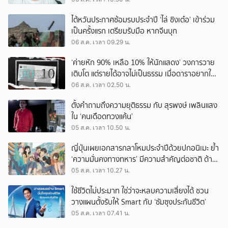
ไต้หวันประกาศซ้อมรบประจำปี ‘ไล่ ชิงเต๋อ’ เข้าร่วม
เป็นครั้งแรก เตรียมรับมือ หากจีนบุก
06 ส.ค. เวลา 09.29 น.
‘ค่ายหัก 90% เหลือ 10% ให้นักแสดง’ วงการวาย
เติบโต แต่รายได้อาจไม่เป็นธรรม เมื่อดาราอยากให้มี
‘สัญญามาตรฐาน’
06 ส.ค. เวลา 02.50 น.
ตั้งคำถามถึงความยุติธรรม กับ สุรพงษ์ เพลินแสง
ใน ‘คนเดือดทวงแค้น’
05 ส.ค. เวลา 10.50 น.
ญี่ปุ่นเผยเอกสารกลาโหมประจำปีด้วยปกอนิเมะ ย้ำ
‘ความมั่นคงทางทหาร’ มีความสำคัญต่อชาติ ด้าน
จีนเตือน ขออย่าซ้ำรอยประวัติศาสตร์
05 ส.ค. เวลา 10.27 น.
ใช้ชีวิตไม่ประมาท ใช่ว่าจะหลบความเสี่ยงได้ ชวน
วางแผนตั้งรับให้ Smart กับ ‘ซัมซุงประกันชีวิต’
05 ส.ค. เวลา 07.41 น.