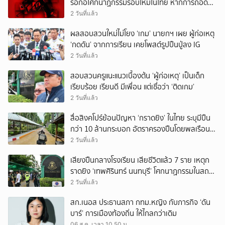
รอก่อโศกนาฏกรรมรอบใหม่ในไทย หากการถอดบท
เรียนของรัฐเป็นเพียง ‘ลมปาก’
2 วันที่แล้ว
ผลสอบสวนใหม่ไม่โยง ‘เกม’ นายกฯ เผย ผู้ก่อเหตุ
‘กดดัน’ จากการเรียน เคยโพสต์รูปปืนปู่ลง IG
2 วันที่แล้ว
สอบสวนครูแนะแนวเบื้องต้น ‘ผู้ก่อเหตุ’ เป็นเด็ก
เรียบร้อย เรียนดี มีเพื่อน แต่เชื่อว่า ‘ติดเกม’
2 วันที่แล้ว
สื่อสิงคโปร์ย้อนปัญหา ‘กราดยิง’ ในไทย ระบุมีปืน
กว่า 10 ล้านกระบอก อัตราครองปืนโดยพลเรือน
สูงที่สุดในภูมิภาค
2 วันที่แล้ว
เสียงปืนกลางโรงเรียน เสียชีวิตแล้ว 7 ราย เหตุก
ราดยิง ‘เทพศิรินทร์ นนทบุรี’ โศกนาฏกรรมในสถาน
ศึกษา ครั้งที่ 2 ในรอบปี
2 วันที่แล้ว
สก.เนอส ประธานสภา กทม.หญิง กับภารกิจ ‘ดัน
บาร์’ การเมืองท้องถิ่น ให้ไกลกว่าเดิม
06 ส.ค. เวลา 10.50 น.