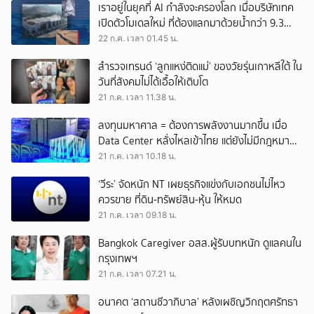
เราอยู่ในยุคที่ AI กำลังจะครองโลก เมื่อบริษัทเทค
เปิดตัวโมเดลใหม่ ที่ต้องแลกมาด้วยน้ำกว่า 9.3
ล้านล้านลิตร
22 ก.ค. เวลา 01.45 น.
สำรวจเทรนด์ ‘ลูกแหง่ติดแม่’ ของวัยรุ่นเกาหลีใต้ ใน
วันที่สังคมไม่ได้เอื้อให้เติบโต
21 ก.ค. เวลา 11.38 น.
ลงทุนมหาศาล = ต้องการพลังงานมากขึ้น เมื่อ
Data Center หลั่งไหลเข้าไทย แต่ยังไม่มีกฎหมาย
เฉพาะกำกับดูแล
21 ก.ค. เวลา 10.18 น.
‘วีระ’ จัดหนัก NT เผยธุรกิจแข่งกับเอกชนไม่ไหว
ควรขาย ที่ดิน-ทรัพย์สิน-หุ้น ให้หมด
21 ก.ค. เวลา 09.18 น.
Bangkok Caregiver อสส.ผู้รับบทหนัก ดูแลคนใน
กรุงเทพฯ
21 ก.ค. เวลา 07.21 น.
อนาคต ‘สถานชีวาภิบาล’ หลังเผชิญวิกฤตศรัทธา