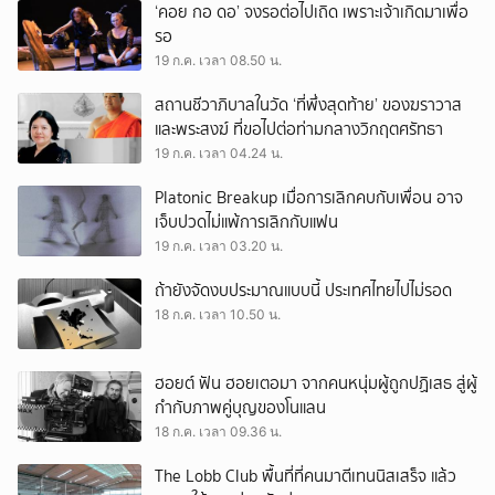
‘คอย กอ ดอ’ จงรอต่อไปเถิด เพราะเจ้าเกิดมาเพื่อ
รอ
19 ก.ค. เวลา 08.50 น.
สถานชีวาภิบาลในวัด ‘ที่พึ่งสุดท้าย’ ของฆราวาส
และพระสงฆ์ ที่ขอไปต่อท่ามกลางวิกฤตศรัทธา
19 ก.ค. เวลา 04.24 น.
Platonic Breakup เมื่อการเลิกคบกับเพื่อน อาจ
เจ็บปวดไม่แพ้การเลิกกับแฟน
19 ก.ค. เวลา 03.20 น.
ถ้ายังจัดงบประมาณแบบนี้ ประเทศไทยไปไม่รอด
18 ก.ค. เวลา 10.50 น.
ฮอยต์ ฟัน ฮอยเตอมา จากคนหนุ่มผู้ถูกปฏิเสธ สู่ผู้
กำกับภาพคู่บุญของโนแลน
18 ก.ค. เวลา 09.36 น.
The Lobb Club พื้นที่ที่คนมาตีเทนนิสเสร็จ แล้ว