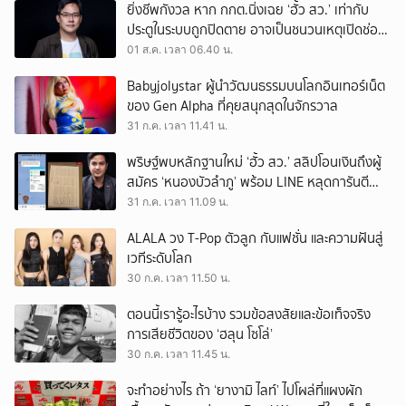
ยิ่งชีพกังวล หาก กกต.นิ่งเฉย ‘ฮั้ว สว.’ เท่ากับ
ประตูในระบบถูกปิดตาย อาจเป็นชนวนเหตุเปิดช่อง
‘ลงถนน’
01 ส.ค. เวลา 06.40 น.
Babyjolystar ผู้นำวัฒนธรรมบนโลกอินเทอร์เน็ต
ของ Gen Alpha ที่คุยสนุกสุดในจักรวาล
31 ก.ค. เวลา 11.41 น.
พริษฐ์พบหลักฐานใหม่ ‘ฮั้ว สว.’ สลิปโอนเงินถึงผู้
สมัคร ‘หนองบัวลำภู’ พร้อม LINE หลุดการันตี
ตำแหน่ง
31 ก.ค. เวลา 11.09 น.
ALALA วง T-Pop ตัวลูก กับแฟชั่น และความฝันสู่
เวทีระดับโลก
30 ก.ค. เวลา 11.50 น.
ตอนนี้เรารู้อะไรบ้าง รวมข้อสงสัยและข้อเท็จจริง
การเสียชีวิตของ ‘ฮลุน โซโล่’
30 ก.ค. เวลา 11.45 น.
จะทำอย่างไร ถ้า ‘ยางามิ ไลท์’ ไปโผล่ที่แผงผัก