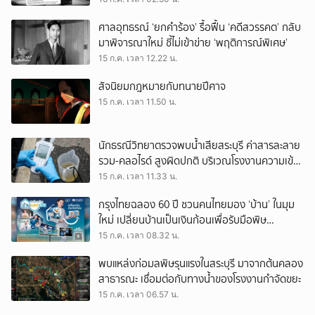
ศาลอุทธรณ์ ‘ยกคำร้อง’ รื้อฟื้น ‘คดีสวรรคต’ กลับ
มาพิจารณาใหม่ ชี้ไม่เข้าข่าย ‘พฤติการณ์พิเศษ’
15 ก.ค. เวลา 12.22 น.
สัจนิยมกฎหมายกับทนายปีศาจ
15 ก.ค. เวลา 11.50 น.
นักธรณีวิทยาตรวจพบน้ำเสียสระบุรี ค่าสารละลาย
รวม-คลอไรด์ สูงผิดปกติ บริเวณโรงงานความเข้ม
ข้นสูงสุด
15 ก.ค. เวลา 11.33 น.
กรุงไทยฉลอง 60 ปี ชวนคนไทยมอง ‘บ้าน’ ในมุม
ใหม่ เปลี่ยนบ้านเป็นเงินก้อนเพื่อรับมือพิษ
เศรษฐกิจ
15 ก.ค. เวลา 08.32 น.
พบแหล่งก่อมลพิษรุนแรงในสระบุรี มาจากต้นคลอง
สาธารณะ เชื่อมต่อกับทางน้ำของโรงงานกำจัดขยะ
15 ก.ค. เวลา 06.57 น.