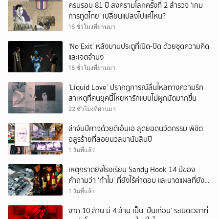
ครบรอบ 81 ปี สงครามโลกครั้งที่ 2 สำรวจ ‘เกม
การทูตไทย’ เปลี่ยนแปลงไปแค่ไหน?
16 ชั่วโมงที่ผ่านมา
‘No Exit’ หลังบานประตูที่เปิด-ปิด ด้วยชุดความคิด
และเจตจำนง
18 ชั่วโมงที่ผ่านมา
‘Liquid Love’ ปรากฏการณ์ลื่นไหลทางความรัก
สาเหตุที่คนยุคนี้โหยหารักแบบไม่ผูกมัดมากขึ้น
22 ชั่วโมงที่ผ่านมา
ล่าจับปีศาจด้วยดีเอ็นเอ สุดยอดนวัตกรรม พิชิต
อสูรร้ายที่ลอยนวลมานับสิบปี
1 วันที่แล้ว
เหตุกราดยิงโรงเรียน Sandy Hook 14 ปีของ
คำถามว่า ‘ทำไม’ ที่ยังไร้คำตอบ และบาดแผลที่ยัง
ทวงความรับผิดชอบไม่จบ
1 วันที่แล้ว
จาก 10 ล้าน มี 4 ล้าน เป็น ‘ปืนเถื่อน’ ระเบิดเวลาที่