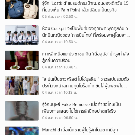
รู้จัก ‘Lostkid’ แบรนด์กระเป๋าหมอนของเด็กวัย 15
ที่มองเห็น Pain Point แล้วเปลี่ยนเป็นธุรกิจ
05 ส.ค. เวลา 02.50 น.
ห้อง Cockpit จะเป็นพื้นที่ของทุกเพศ พูดคุยกับ 5
นักบินหญิงของ ‘การบินไทย’ ที่พร้อมพาผู้โดยสาร
บินไปทั่วโลก
04 ส.ค. เวลา 10.50 น.
เกาหลีเหนือแนะประชาชน กิน ‘เนื้อสุนัข’ บำรุงกำลัง
สู้คลื่นความร้อน
04 ส.ค. เวลา 10.48 น.
“สเปนเป็นชาวคริสต์ ไม่ใช่มุสลิม!” ชาวสเปนรวมตัว
ประท้วงหน้าสถานทูตโมร็อกโก ขับไล่ผู้อพยพใน
เมืองเซวตาออกนอกประเทศ
04 ส.ค. เวลา 10.13 น.
รู้จักมนุษย์ Fake Remorse เมื่อคำขอโทษเป็น
เพียงการแสดง ไม่ใช่การสำนึกอย่างแท้จริง
04 ส.ค. เวลา 09.50 น.
Manchild เมื่อเด็กชายผู้ไม่รู้จักโตอยากมีลูก