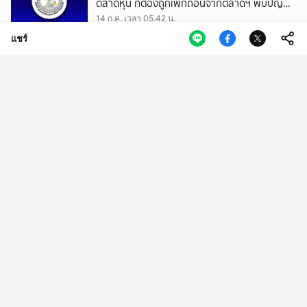
ตลาดหุ้น ก็ต้องถูกเพิกถอนจากตลาดฯ พบปัญหา
แม้แต่ สตง.ก็ไม่รับรองงบการเงิน
14 ก.ค. เวลา 05.42 น.
แชร์
Safety Tax ราคาที่ผู้หญิงต้องจ่าย ในเมืองที่ไม่ได้
ปลอดภัยสำหรับทุกคน
14 ก.ค. เวลา 02.50 น.
ไทยอาจมีโอกาสได้นายกฯ มาจากขบวนการสวม
สัญชาติ เมื่อเด็กจีนกลายเป็นคนไทยผ่าน ‘พ่อ
ทิพย์’
13 ก.ค. เวลา 13.01 น.
อีกแล้ว ‘วีระ’ เสนอยุบ ‘สำนักงานเร่งรัดการวิจัยฯ’
องค์การมหาชนเกิดใหม่ของ อว. ชี้แบ่งตัวเป็นโปรโต
ซัว ภารกิจซ้ำซ้อน
13 ก.ค. เวลา 08.56 น.
คุมอาหาร ลดน้ำหวานได้ทั้งวัน แต่แพ้ตอนกลับถึง
บ้านทุกที เพราะด่านสุดท้ายคือ ‘กับข้าวฝีมือแม่’
13 ก.ค. เวลา 02.50 น.
ฆ่าด้วยร่ม ปฏิบัติการสายลับหยามอังกฤษ กับการ
ลอบสังหารข้ามชาติ
12 ก.ค. เวลา 09.50 น.