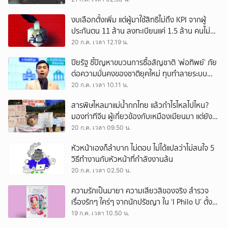
งบเลือกตั้งเพิ่ม แต่ผู้มาใช้สิทธิไม่ถึง KPI จากผู้
ประกันตน 11 ล้าน ลงทะเบียนแค่ 1.5 ล้าน คนไม่
สนใจ หรือหน่วยงาน ‘ไร้น้ำยา’?
20 ก.ค. เวลา 12.19 น.
ปิยรัฐ ชี้ปัญหาขบวนการซื้อสัญชาติ ‘พ่อทิพย์’ ภัย
ต่อความมั่นคงของชาติยุคใหม่ ทุบทำลายระบบ
เศรษฐกิจฐานรากประเท
20 ก.ค. เวลา 10.11 น.
สารพิษไหลมาแม่น้ำกกไทย แล้วกำไรไหลไปไหน?
มองท่าทีจีน ผู้เกี่ยวข้องกับเหมืองเมียนมา แต่ยัง
ลอยตัวว่าเป็นปัญหาของ 2 ประเทศ
20 ก.ค. เวลา 09.50 น.
หัวหน้าเองก็ลำบาก ไม่ตอบ ไม่ได้แปลว่าไม่สนใจ 5
วิธีทำงานกับหัวหน้าที่กำลังงานล้น
20 ก.ค. เวลา 02.50 น.
ความรักเป็นมายา ความเสียวสิของจริง สำรวจ
เรื่องรักๆ ใคร่ๆ จากนักปรัชญา ใน ‘I Philo U’ ตั้งแต่
เพลโตถึงนิทเช
19 ก.ค. เวลา 10.50 น.