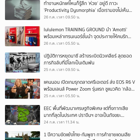
ทำงานหนักแค่ไหนก็รู้สึก ‘ห่วย’ อยู่ดี ภาวะ
‘Productivity Dysmorphia’ เมื่อเรามองไม่เห็น
ความสำเร็จของตัวเอง
26 ก.ค. เวลา 09.50 น.
lululemon TRAINING GROUND นำ ‘Amotti’
พร้อมเหล่าเทรนเนอร์ชั้นนำ จุดประกายให้คนรัก
สุขภาพ ผ่านแนวคิด ‘Yet’
26 ก.ค. เวลา 05.50 น.
ปฏิบัติการหยุดนาซี สร้างระเบิดนิวเคลียร์ สุดยอด
ภารกิจลับที่มีโลกเป็นเดิมพัน
25 ก.ค. เวลา 09.50 น.
แคนนอน เปิดเกมรุกตลาดครีเอเตอร์ ส่ง EOS R6 V
พร้อมเลนส์ Power Zoom รุ่นแรก ชูแนวคิด ‘กล้อง
เดียว เอา(ทุก)เรื่อง’
25 ก.ค. เวลา 05.50 น.
EEC พื้นที่พัฒนาเศรษฐกิจพิเศษ แต่ทิ้งกากเสีย
มากที่สุดในประเทศ ปราจีนฯ อาจเป็นถังขยะ
อุตสาหกรรมใบใหม่?
24 ก.ค. เวลา 11.34 น.
1 ปีความขัดแย้งไทย-กัมพูชา การค้าชายแดนเสีย