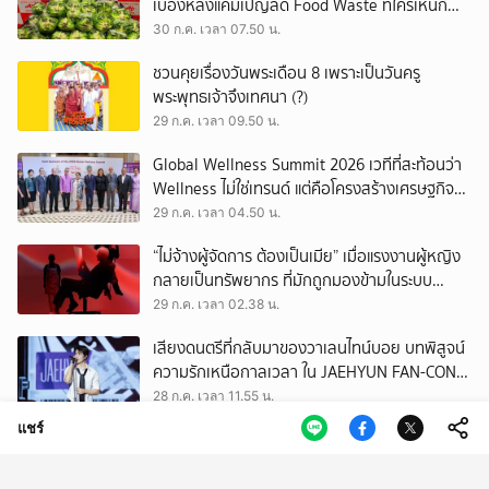
เบื้องหลังแคมเปญลด Food Waste ที่ใครเห็นก็
ต้องหันมอง
30 ก.ค. เวลา 07.50 น.
ชวนคุยเรื่องวันพระเดือน 8 เพราะเป็นวันครู
พระพุทธเจ้าจึงเทศนา (?)
29 ก.ค. เวลา 09.50 น.
Global Wellness Summit 2026 เวทีที่สะท้อนว่า
Wellness ไม่ใช่เทรนด์ แต่คือโครงสร้างเศรษฐกิจ
ใหม่ของโลก
29 ก.ค. เวลา 04.50 น.
“ไม่จ้างผู้จัดการ ต้องเป็นเมีย” เมื่อแรงงานผู้หญิง
กลายเป็นทรัพยากร ที่มักถูกมองข้ามในระบบ
เศรษฐกิจแรงงาน
29 ก.ค. เวลา 02.38 น.
เสียงดนตรีที่กลับมาของวาเลนไทน์บอย บทพิสูจน์
ความรักเหนือกาลเวลา ใน JAEHYUN FAN-CON
TOUR
28 ก.ค. เวลา 11.55 น.
แชร์
เปิดตัวแพลตฟอร์ม Museum Thailand:
ThaiArch100yrs รวบรวมฐานข้อมูล
สถาปัตยกรรม 100 ปีภาคเหนือ มุ่งขับเคลื่อน
28 ก.ค. เวลา 07.51 น.