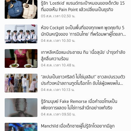
รู้จัก ‘Lostkid’ แบรนด์กระเป๋าหมอนของเด็กวัย 15
ที่มองเห็น Pain Point แล้วเปลี่ยนเป็นธุรกิจ
05 ส.ค. เวลา 02.50 น.
ห้อง Cockpit จะเป็นพื้นที่ของทุกเพศ พูดคุยกับ 5
นักบินหญิงของ ‘การบินไทย’ ที่พร้อมพาผู้โดยสาร
บินไปทั่วโลก
04 ส.ค. เวลา 10.50 น.
เกาหลีเหนือแนะประชาชน กิน ‘เนื้อสุนัข’ บำรุงกำลัง
สู้คลื่นความร้อน
04 ส.ค. เวลา 10.48 น.
“สเปนเป็นชาวคริสต์ ไม่ใช่มุสลิม!” ชาวสเปนรวมตัว
ประท้วงหน้าสถานทูตโมร็อกโก ขับไล่ผู้อพยพใน
เมืองเซวตาออกนอกประเทศ
04 ส.ค. เวลา 10.13 น.
รู้จักมนุษย์ Fake Remorse เมื่อคำขอโทษเป็น
เพียงการแสดง ไม่ใช่การสำนึกอย่างแท้จริง
04 ส.ค. เวลา 09.50 น.
Manchild เมื่อเด็กชายผู้ไม่รู้จักโตอยากมีลูก