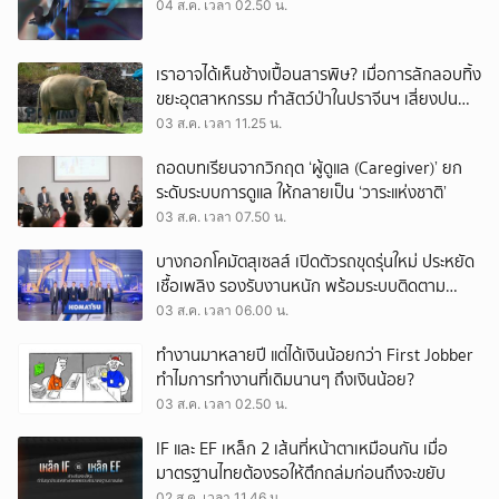
04 ส.ค. เวลา 02.50 น.
เราอาจได้เห็นช้างเปื้อนสารพิษ? เมื่อการลักลอบทิ้ง
ขยะอุตสาหกรรม ทำสัตว์ป่าในปราจีนฯ เสี่ยงปน
เปื้อน
03 ส.ค. เวลา 11.25 น.
ถอดบทเรียนจากวิกฤต ‘ผู้ดูแล (Caregiver)’ ยก
ระดับระบบการดูแล ให้กลายเป็น ‘วาระแห่งชาติ’
03 ส.ค. เวลา 07.50 น.
บางกอกโคมัตสุเซลส์ เปิดตัวรถขุดรุ่นใหม่ ประหยัด
เชื้อเพลิง รองรับงานหนัก พร้อมระบบติดตาม
เครื่องจักรผ่านดาวเทียม
03 ส.ค. เวลา 06.00 น.
ทำงานมาหลายปี แต่ได้เงินน้อยกว่า First Jobber
ทำไมการทำงานที่เดิมนานๆ ถึงเงินน้อย?
03 ส.ค. เวลา 02.50 น.
IF และ EF เหล็ก 2 เส้นที่หน้าตาเหมือนกัน เมื่อ
มาตรฐานไทยต้องรอให้ตึกถล่มก่อนถึงจะขยับ
02 ส.ค. เวลา 11.46 น.