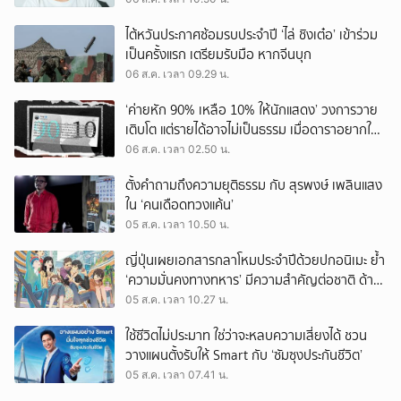
ไต้หวันประกาศซ้อมรบประจำปี ‘ไล่ ชิงเต๋อ’ เข้าร่วม
เป็นครั้งแรก เตรียมรับมือ หากจีนบุก
06 ส.ค. เวลา 09.29 น.
‘ค่ายหัก 90% เหลือ 10% ให้นักแสดง’ วงการวาย
เติบโต แต่รายได้อาจไม่เป็นธรรม เมื่อดาราอยากให้มี
‘สัญญามาตรฐาน’
06 ส.ค. เวลา 02.50 น.
ตั้งคำถามถึงความยุติธรรม กับ สุรพงษ์ เพลินแสง
ใน ‘คนเดือดทวงแค้น’
05 ส.ค. เวลา 10.50 น.
ญี่ปุ่นเผยเอกสารกลาโหมประจำปีด้วยปกอนิเมะ ย้ำ
‘ความมั่นคงทางทหาร’ มีความสำคัญต่อชาติ ด้าน
จีนเตือน ขออย่าซ้ำรอยประวัติศาสตร์
05 ส.ค. เวลา 10.27 น.
ใช้ชีวิตไม่ประมาท ใช่ว่าจะหลบความเสี่ยงได้ ชวน
วางแผนตั้งรับให้ Smart กับ ‘ซัมซุงประกันชีวิต’
05 ส.ค. เวลา 07.41 น.