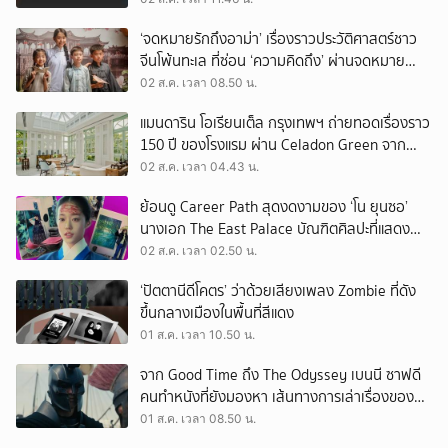
‘จดหมายรักถึงอาม่า’ เรื่องราวประวัติศาสตร์ชาว
จีนโพ้นทะเล ที่ซ่อน ‘ความคิดถึง’ ผ่านจดหมาย
‘โพยก๊วน’
02 ส.ค. เวลา 08.50 น.
แมนดาริน โอเรียนเต็ล กรุงเทพฯ ถ่ายทอดเรื่องราว
150 ปี ของโรงแรม ผ่าน Celadon Green จาก
เครื่องศิลาดล
02 ส.ค. เวลา 04.43 น.
ย้อนดู Career Path สุดงดงามของ ‘โน ยุนซอ’
นางเอก The East Palace บัณฑิตศิลปะที่แสดง
เรื่องไหนก็ปัง
02 ส.ค. เวลา 02.50 น.
‘ปัตตานีดีโคตร’ ว่าด้วยเสียงเพลง Zombie ที่ดัง
ขึ้นกลางเมืองในพื้นที่สีแดง
01 ส.ค. เวลา 10.50 น.
จาก Good Time ถึง The Odyssey เบนนี ซาฟดี
คนทำหนังที่ยังมองหา เส้นทางการเล่าเรื่องของตัว
เอง
01 ส.ค. เวลา 08.50 น.