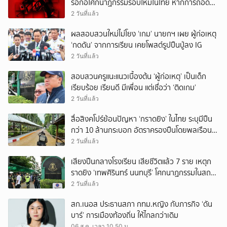
รอก่อโศกนาฏกรรมรอบใหม่ในไทย หากการถอดบท
เรียนของรัฐเป็นเพียง ‘ลมปาก’
2 วันที่แล้ว
ผลสอบสวนใหม่ไม่โยง ‘เกม’ นายกฯ เผย ผู้ก่อเหตุ
‘กดดัน’ จากการเรียน เคยโพสต์รูปปืนปู่ลง IG
2 วันที่แล้ว
สอบสวนครูแนะแนวเบื้องต้น ‘ผู้ก่อเหตุ’ เป็นเด็ก
เรียบร้อย เรียนดี มีเพื่อน แต่เชื่อว่า ‘ติดเกม’
2 วันที่แล้ว
สื่อสิงคโปร์ย้อนปัญหา ‘กราดยิง’ ในไทย ระบุมีปืน
กว่า 10 ล้านกระบอก อัตราครองปืนโดยพลเรือน
สูงที่สุดในภูมิภาค
2 วันที่แล้ว
เสียงปืนกลางโรงเรียน เสียชีวิตแล้ว 7 ราย เหตุก
ราดยิง ‘เทพศิรินทร์ นนทบุรี’ โศกนาฏกรรมในสถาน
ศึกษา ครั้งที่ 2 ในรอบปี
2 วันที่แล้ว
สก.เนอส ประธานสภา กทม.หญิง กับภารกิจ ‘ดัน
บาร์’ การเมืองท้องถิ่น ให้ไกลกว่าเดิม
06 ส.ค. เวลา 10.50 น.