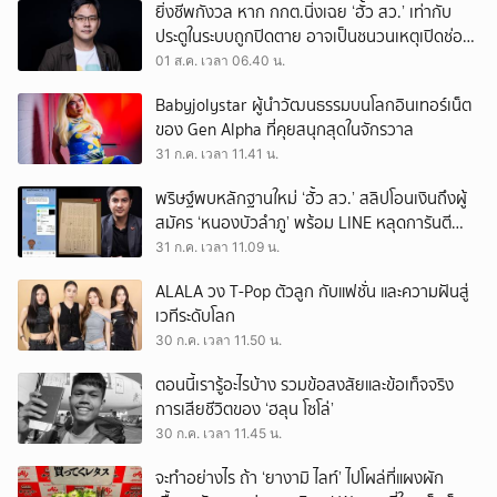
ยิ่งชีพกังวล หาก กกต.นิ่งเฉย ‘ฮั้ว สว.’ เท่ากับ
ประตูในระบบถูกปิดตาย อาจเป็นชนวนเหตุเปิดช่อง
‘ลงถนน’
01 ส.ค. เวลา 06.40 น.
Babyjolystar ผู้นำวัฒนธรรมบนโลกอินเทอร์เน็ต
ของ Gen Alpha ที่คุยสนุกสุดในจักรวาล
31 ก.ค. เวลา 11.41 น.
พริษฐ์พบหลักฐานใหม่ ‘ฮั้ว สว.’ สลิปโอนเงินถึงผู้
สมัคร ‘หนองบัวลำภู’ พร้อม LINE หลุดการันตี
ตำแหน่ง
31 ก.ค. เวลา 11.09 น.
ALALA วง T-Pop ตัวลูก กับแฟชั่น และความฝันสู่
เวทีระดับโลก
30 ก.ค. เวลา 11.50 น.
ตอนนี้เรารู้อะไรบ้าง รวมข้อสงสัยและข้อเท็จจริง
การเสียชีวิตของ ‘ฮลุน โซโล่’
30 ก.ค. เวลา 11.45 น.
จะทำอย่างไร ถ้า ‘ยางามิ ไลท์’ ไปโผล่ที่แผงผัก