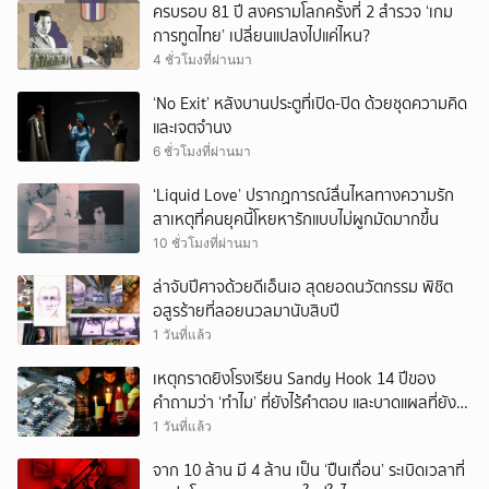
ครบรอบ 81 ปี สงครามโลกครั้งที่ 2 สำรวจ ‘เกม
การทูตไทย’ เปลี่ยนแปลงไปแค่ไหน?
4 ชั่วโมงที่ผ่านมา
‘No Exit’ หลังบานประตูที่เปิด-ปิด ด้วยชุดความคิด
และเจตจำนง
6 ชั่วโมงที่ผ่านมา
‘Liquid Love’ ปรากฏการณ์ลื่นไหลทางความรัก
สาเหตุที่คนยุคนี้โหยหารักแบบไม่ผูกมัดมากขึ้น
10 ชั่วโมงที่ผ่านมา
ล่าจับปีศาจด้วยดีเอ็นเอ สุดยอดนวัตกรรม พิชิต
อสูรร้ายที่ลอยนวลมานับสิบปี
1 วันที่แล้ว
เหตุกราดยิงโรงเรียน Sandy Hook 14 ปีของ
คำถามว่า ‘ทำไม’ ที่ยังไร้คำตอบ และบาดแผลที่ยัง
ทวงความรับผิดชอบไม่จบ
1 วันที่แล้ว
จาก 10 ล้าน มี 4 ล้าน เป็น ‘ปืนเถื่อน’ ระเบิดเวลาที่