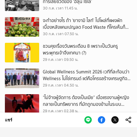
การเสียชีวิตของ ‘ฮลุน โซโล่’
30 ก.ค. เวลา 11.45 น.
จะทำอย่างไร ถ้า ‘ยางามิ ไลท์’ ไปโผล่ที่แผงผัก
เบื้องหลังแคมเปญลด Food Waste ที่ใครเห็นก็
ต้องหันมอง
30 ก.ค. เวลา 07.50 น.
ชวนคุยเรื่องวันพระเดือน 8 เพราะเป็นวันครู
พระพุทธเจ้าจึงเทศนา (?)
29 ก.ค. เวลา 09.50 น.
Global Wellness Summit 2026 เวทีที่สะท้อนว่า
Wellness ไม่ใช่เทรนด์ แต่คือโครงสร้างเศรษฐกิจ
ใหม่ของโลก
29 ก.ค. เวลา 04.50 น.
“ไม่จ้างผู้จัดการ ต้องเป็นเมีย” เมื่อแรงงานผู้หญิง
กลายเป็นทรัพยากร ที่มักถูกมองข้ามในระบบ
เศรษฐกิจแรงงาน
29 ก.ค. เวลา 02.38 น.
แชร์
เสียงดนตรีที่กลับมาของวาเลนไทน์บอย บทพิสูจน์
ความรักเหนือกาลเวลา ใน JAEHYUN FAN-CON
TOUR
28 ก.ค. เวลา 11.55 น.