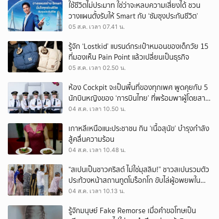
ใช้ชีวิตไม่ประมาท ใช่ว่าจะหลบความเสี่ยงได้ ชวน
วางแผนตั้งรับให้ Smart กับ ‘ซัมซุงประกันชีวิต’
05 ส.ค. เวลา 07.41 น.
รู้จัก ‘Lostkid’ แบรนด์กระเป๋าหมอนของเด็กวัย 15
ที่มองเห็น Pain Point แล้วเปลี่ยนเป็นธุรกิจ
05 ส.ค. เวลา 02.50 น.
ห้อง Cockpit จะเป็นพื้นที่ของทุกเพศ พูดคุยกับ 5
นักบินหญิงของ ‘การบินไทย’ ที่พร้อมพาผู้โดยสาร
บินไปทั่วโลก
04 ส.ค. เวลา 10.50 น.
เกาหลีเหนือแนะประชาชน กิน ‘เนื้อสุนัข’ บำรุงกำลัง
สู้คลื่นความร้อน
04 ส.ค. เวลา 10.48 น.
“สเปนเป็นชาวคริสต์ ไม่ใช่มุสลิม!” ชาวสเปนรวมตัว
ประท้วงหน้าสถานทูตโมร็อกโก ขับไล่ผู้อพยพใน
เมืองเซวตาออกนอกประเทศ
04 ส.ค. เวลา 10.13 น.
รู้จักมนุษย์ Fake Remorse เมื่อคำขอโทษเป็น