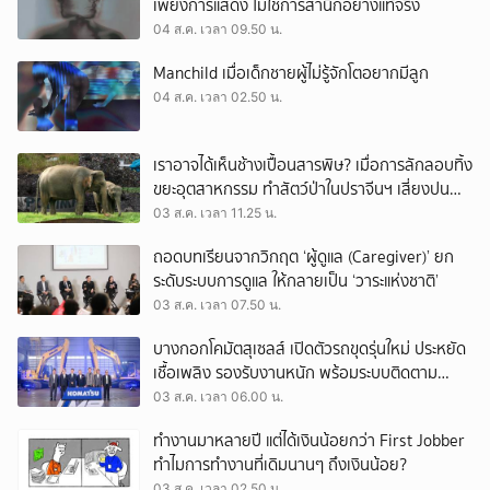
เพียงการแสดง ไม่ใช่การสำนึกอย่างแท้จริง
04 ส.ค. เวลา 09.50 น.
Manchild เมื่อเด็กชายผู้ไม่รู้จักโตอยากมีลูก
04 ส.ค. เวลา 02.50 น.
เราอาจได้เห็นช้างเปื้อนสารพิษ? เมื่อการลักลอบทิ้ง
ขยะอุตสาหกรรม ทำสัตว์ป่าในปราจีนฯ เสี่ยงปน
เปื้อน
03 ส.ค. เวลา 11.25 น.
ถอดบทเรียนจากวิกฤต ‘ผู้ดูแล (Caregiver)’ ยก
ระดับระบบการดูแล ให้กลายเป็น ‘วาระแห่งชาติ’
03 ส.ค. เวลา 07.50 น.
บางกอกโคมัตสุเซลส์ เปิดตัวรถขุดรุ่นใหม่ ประหยัด
เชื้อเพลิง รองรับงานหนัก พร้อมระบบติดตาม
เครื่องจักรผ่านดาวเทียม
03 ส.ค. เวลา 06.00 น.
ทำงานมาหลายปี แต่ได้เงินน้อยกว่า First Jobber
ทำไมการทำงานที่เดิมนานๆ ถึงเงินน้อย?
03 ส.ค. เวลา 02.50 น.