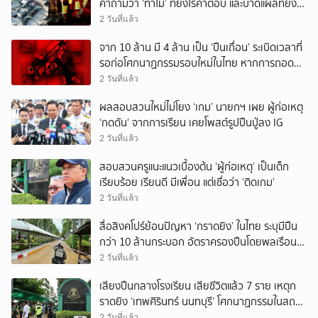
คำถามว่า ‘ทำไม’ ที่ยังไร้คำตอบ และบาดแผลที่ยัง
ทวงความรับผิดชอบไม่จบ
2 วันที่แล้ว
จาก 10 ล้าน มี 4 ล้าน เป็น ‘ปืนเถื่อน’ ระเบิดเวลาที่
รอก่อโศกนาฏกรรมรอบใหม่ในไทย หากการถอดบท
เรียนของรัฐเป็นเพียง ‘ลมปาก’
2 วันที่แล้ว
ผลสอบสวนใหม่ไม่โยง ‘เกม’ นายกฯ เผย ผู้ก่อเหตุ
‘กดดัน’ จากการเรียน เคยโพสต์รูปปืนปู่ลง IG
2 วันที่แล้ว
สอบสวนครูแนะแนวเบื้องต้น ‘ผู้ก่อเหตุ’ เป็นเด็ก
เรียบร้อย เรียนดี มีเพื่อน แต่เชื่อว่า ‘ติดเกม’
2 วันที่แล้ว
สื่อสิงคโปร์ย้อนปัญหา ‘กราดยิง’ ในไทย ระบุมีปืน
กว่า 10 ล้านกระบอก อัตราครองปืนโดยพลเรือน
สูงที่สุดในภูมิภาค
2 วันที่แล้ว
เสียงปืนกลางโรงเรียน เสียชีวิตแล้ว 7 ราย เหตุก
ราดยิง ‘เทพศิรินทร์ นนทบุรี’ โศกนาฏกรรมในสถาน
ศึกษา ครั้งที่ 2 ในรอบปี
2 วันที่แล้ว