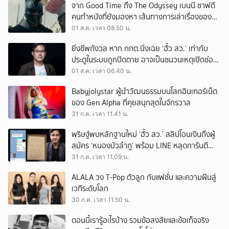
จาก Good Time ถึง The Odyssey เบนนี ซาฟดี
คนทำหนังที่ยังมองหา เส้นทางการเล่าเรื่องของตัว
เอง
01 ส.ค. เวลา 08.50 น.
ยิ่งชีพกังวล หาก กกต.นิ่งเฉย ‘ฮั้ว สว.’ เท่ากับ
ประตูในระบบถูกปิดตาย อาจเป็นชนวนเหตุเปิดช่อง
‘ลงถนน’
01 ส.ค. เวลา 06.40 น.
Babyjolystar ผู้นำวัฒนธรรมบนโลกอินเทอร์เน็ต
ของ Gen Alpha ที่คุยสนุกสุดในจักรวาล
31 ก.ค. เวลา 11.41 น.
พริษฐ์พบหลักฐานใหม่ ‘ฮั้ว สว.’ สลิปโอนเงินถึงผู้
สมัคร ‘หนองบัวลำภู’ พร้อม LINE หลุดการันตี
ตำแหน่ง
31 ก.ค. เวลา 11.09 น.
ALALA วง T-Pop ตัวลูก กับแฟชั่น และความฝันสู่
เวทีระดับโลก
30 ก.ค. เวลา 11.50 น.
ตอนนี้เรารู้อะไรบ้าง รวมข้อสงสัยและข้อเท็จจริง