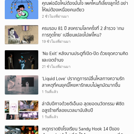
คุณพ่อมือใหม่ต้องมั่นใจ เพศไหนก็เลี้ยงลูกได้ อย่า
ให้แม่ต้องเหนื่อยคนเดียว
2 ชั่วโมงที่ผ่านมา
ครบรอบ 81 ปี สงครามโลกครั้งที่ 2 สำรวจ ‘เกม
การทูตไทย’ เปลี่ยนแปลงไปแค่ไหน?
19 ชั่วโมงที่ผ่านมา
‘No Exit’ หลังบานประตูที่เปิด-ปิด ด้วยชุดความคิด
และเจตจำนง
21 ชั่วโมงที่ผ่านมา
‘Liquid Love’ ปรากฏการณ์ลื่นไหลทางความรัก
สาเหตุที่คนยุคนี้โหยหารักแบบไม่ผูกมัดมากขึ้น
1 วันที่แล้ว
ล่าจับปีศาจด้วยดีเอ็นเอ สุดยอดนวัตกรรม พิชิต
อสูรร้ายที่ลอยนวลมานับสิบปี
1 วันที่แล้ว
เหตุกราดยิงโรงเรียน Sandy Hook 14 ปีของ