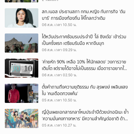
สก.เนอส ประธานสภา กทม.หญิง กับภารกิจ ‘ดัน
บาร์’ การเมืองท้องถิ่น ให้ไกลกว่าเดิม
06 ส.ค. เวลา 10.50 น.
ไต้หวันประกาศซ้อมรบประจำปี ‘ไล่ ชิงเต๋อ’ เข้าร่วม
เป็นครั้งแรก เตรียมรับมือ หากจีนบุก
06 ส.ค. เวลา 09.29 น.
‘ค่ายหัก 90% เหลือ 10% ให้นักแสดง’ วงการวาย
เติบโต แต่รายได้อาจไม่เป็นธรรม เมื่อดาราอยากให้มี
‘สัญญามาตรฐาน’
06 ส.ค. เวลา 02.50 น.
ตั้งคำถามถึงความยุติธรรม กับ สุรพงษ์ เพลินแสง
ใน ‘คนเดือดทวงแค้น’
05 ส.ค. เวลา 10.50 น.
ญี่ปุ่นเผยเอกสารกลาโหมประจำปีด้วยปกอนิเมะ ย้ำ
‘ความมั่นคงทางทหาร’ มีความสำคัญต่อชาติ ด้าน
จีนเตือน ขออย่าซ้ำรอยประวัติศาสตร์
05 ส.ค. เวลา 10.27 น.