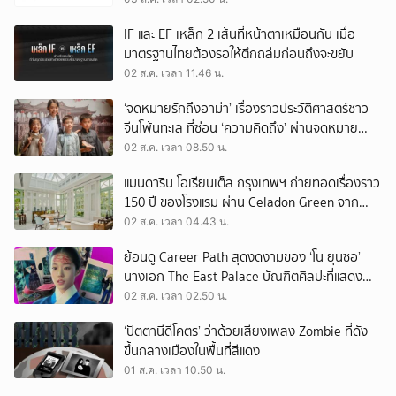
IF และ EF เหล็ก 2 เส้นที่หน้าตาเหมือนกัน เมื่อ
มาตรฐานไทยต้องรอให้ตึกถล่มก่อนถึงจะขยับ
02 ส.ค. เวลา 11.46 น.
‘จดหมายรักถึงอาม่า’ เรื่องราวประวัติศาสตร์ชาว
จีนโพ้นทะเล ที่ซ่อน ‘ความคิดถึง’ ผ่านจดหมาย
‘โพยก๊วน’
02 ส.ค. เวลา 08.50 น.
แมนดาริน โอเรียนเต็ล กรุงเทพฯ ถ่ายทอดเรื่องราว
150 ปี ของโรงแรม ผ่าน Celadon Green จาก
เครื่องศิลาดล
02 ส.ค. เวลา 04.43 น.
ย้อนดู Career Path สุดงดงามของ ‘โน ยุนซอ’
นางเอก The East Palace บัณฑิตศิลปะที่แสดง
เรื่องไหนก็ปัง
02 ส.ค. เวลา 02.50 น.
‘ปัตตานีดีโคตร’ ว่าด้วยเสียงเพลง Zombie ที่ดัง
ขึ้นกลางเมืองในพื้นที่สีแดง
01 ส.ค. เวลา 10.50 น.