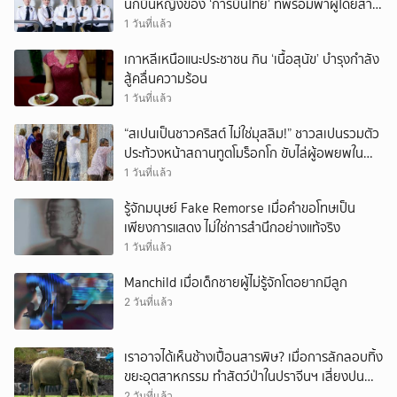
นักบินหญิงของ ‘การบินไทย’ ที่พร้อมพาผู้โดยสาร
บินไปทั่วโลก
1 วันที่แล้ว
เกาหลีเหนือแนะประชาชน กิน ‘เนื้อสุนัข’ บำรุงกำลัง
สู้คลื่นความร้อน
1 วันที่แล้ว
“สเปนเป็นชาวคริสต์ ไม่ใช่มุสลิม!” ชาวสเปนรวมตัว
ประท้วงหน้าสถานทูตโมร็อกโก ขับไล่ผู้อพยพใน
เมืองเซวตาออกนอกประเทศ
1 วันที่แล้ว
รู้จักมนุษย์ Fake Remorse เมื่อคำขอโทษเป็น
เพียงการแสดง ไม่ใช่การสำนึกอย่างแท้จริง
1 วันที่แล้ว
Manchild เมื่อเด็กชายผู้ไม่รู้จักโตอยากมีลูก
2 วันที่แล้ว
เราอาจได้เห็นช้างเปื้อนสารพิษ? เมื่อการลักลอบทิ้ง
ขยะอุตสาหกรรม ทำสัตว์ป่าในปราจีนฯ เสี่ยงปน
เปื้อน
2 วันที่แล้ว