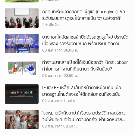
ถอดบทเรียนจากวิกฤต ‘ผู้ดูแล (Caregiver)’ ยก
ระดับระบบการดูแล ให้กลายเป็น ‘วาระแห่งชาติ’
2 วันที่แล้ว
บางกอกโคมัตสุเซลส์ เปิดตัวรถขุดรุ่นใหม่ ประหยัด
เชื้อเพลิง รองรับงานหนัก พร้อมระบบติดตาม
เครื่องจักรผ่านดาวเทียม
03 ส.ค. เวลา 06.00 น.
ทำงานมาหลายปี แต่ได้เงินน้อยกว่า First Jobber
ทำไมการทำงานที่เดิมนานๆ ถึงเงินน้อย?
03 ส.ค. เวลา 02.50 น.
IF และ EF เหล็ก 2 เส้นที่หน้าตาเหมือนกัน เมื่อ
มาตรฐานไทยต้องรอให้ตึกถล่มก่อนถึงจะขยับ
02 ส.ค. เวลา 11.46 น.
‘จดหมายรักถึงอาม่า’ เรื่องราวประวัติศาสตร์ชาว
จีนโพ้นทะเล ที่ซ่อน ‘ความคิดถึง’ ผ่านจดหมาย
‘โพยก๊วน’
02 ส.ค. เวลา 08.50 น.