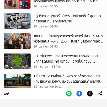
พร้อมเหล่าเทรนเนอร์ชั้นนำ จุดประกายให้คนรัก
สุขภาพ ผ่านแนวคิด ‘Yet’
26 ก.ค. เวลา 05.50 น.
ปฏิบัติการหยุดนาซี สร้างระเบิดนิวเคลียร์ สุดยอด
ภารกิจลับที่มีโลกเป็นเดิมพัน
25 ก.ค. เวลา 09.50 น.
แคนนอน เปิดเกมรุกตลาดครีเอเตอร์ ส่ง EOS R6 V
พร้อมเลนส์ Power Zoom รุ่นแรก ชูแนวคิด ‘กล้อง
เดียว เอา(ทุก)เรื่อง’
25 ก.ค. เวลา 05.50 น.
EEC พื้นที่พัฒนาเศรษฐกิจพิเศษ แต่ทิ้งกากเสีย
มากที่สุดในประเทศ ปราจีนฯ อาจเป็นถังขยะ
อุตสาหกรรมใบใหม่?
24 ก.ค. เวลา 11.34 น.
1 ปีความขัดแย้งไทย-กัมพูชา การค้าชายแดนเสีย
หายแสนล้าน เวียดนาม-จีนยึดตลาดสินค้ากัมพูชา
ทดแทนสินค้าไทย
24 ก.ค. เวลา 09.50 น.
แชร์
สงครามนอกสนามรบ เมื่อ ‘อิสราเอล’ ใช้กฎหมาย
และระบบการศึกษา ต่อสู้อัตลักษณ์ของชาว
ปาเลสไตน์
23 ก.ค. เวลา 11.53 น.