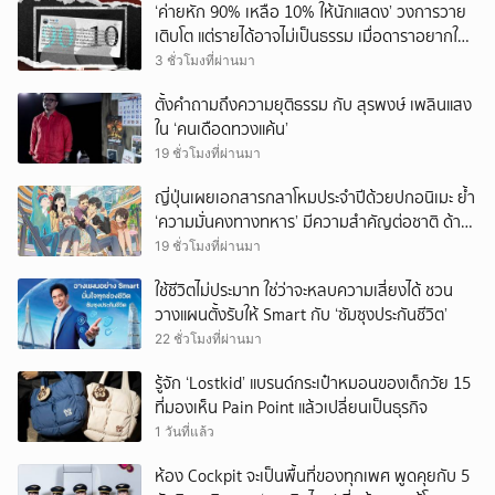
‘ค่ายหัก 90% เหลือ 10% ให้นักแสดง’ วงการวาย
เติบโต แต่รายได้อาจไม่เป็นธรรม เมื่อดาราอยากให้มี
‘สัญญามาตรฐาน’
3 ชั่วโมงที่ผ่านมา
ตั้งคำถามถึงความยุติธรรม กับ สุรพงษ์ เพลินแสง
ใน ‘คนเดือดทวงแค้น’
19 ชั่วโมงที่ผ่านมา
ญี่ปุ่นเผยเอกสารกลาโหมประจำปีด้วยปกอนิเมะ ย้ำ
‘ความมั่นคงทางทหาร’ มีความสำคัญต่อชาติ ด้าน
จีนเตือน ขออย่าซ้ำรอยประวัติศาสตร์
19 ชั่วโมงที่ผ่านมา
ใช้ชีวิตไม่ประมาท ใช่ว่าจะหลบความเสี่ยงได้ ชวน
วางแผนตั้งรับให้ Smart กับ ‘ซัมซุงประกันชีวิต’
22 ชั่วโมงที่ผ่านมา
รู้จัก ‘Lostkid’ แบรนด์กระเป๋าหมอนของเด็กวัย 15
ที่มองเห็น Pain Point แล้วเปลี่ยนเป็นธุรกิจ
1 วันที่แล้ว
ห้อง Cockpit จะเป็นพื้นที่ของทุกเพศ พูดคุยกับ 5