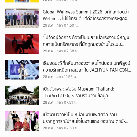
Global Wellness Summit 2026 เวทีที่สะท้อนว่า
Wellness ไม่ใช่เทรนด์ แต่คือโครงสร้างเศรษฐกิจ
ใหม่ของโลก
29 ก.ค. เวลา 04.50 น.
“ไม่จ้างผู้จัดการ ต้องเป็นเมีย” เมื่อแรงงานผู้หญิง
กลายเป็นทรัพยากร ที่มักถูกมองข้ามในระบบ
เศรษฐกิจแรงงาน
29 ก.ค. เวลา 02.38 น.
เสียงดนตรีที่กลับมาของวาเลนไทน์บอย บทพิสูจน์
ความรักเหนือกาลเวลา ใน JAEHYUN FAN-CON
TOUR
28 ก.ค. เวลา 11.55 น.
เปิดตัวแพลตฟอร์ม Museum Thailand:
ThaiArch100yrs รวบรวมฐานข้อมูล
สถาปัตยกรรม 100 ปีภาคเหนือ มุ่งขับเคลื่อน
28 ก.ค. เวลา 07.51 น.
Heritage Economy
เมื่องานวิวาห์เป็นเหมือนงานเฟสติวัล รวม
ปรากฏการณ์น่าสนใจในงานแต่ง ของ ‘ณเดชน์-
ญาญ่า’ ทั้ง 3 ครั้ง
28 ก.ค. เวลา 02.50 น.