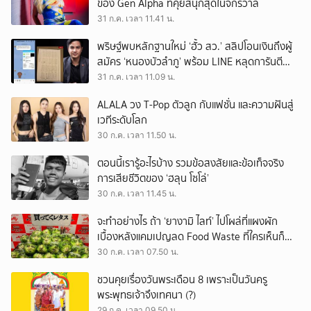
ของ Gen Alpha ที่คุยสนุกสุดในจักรวาล
31 ก.ค. เวลา 11.41 น.
พริษฐ์พบหลักฐานใหม่ ‘ฮั้ว สว.’ สลิปโอนเงินถึงผู้
สมัคร ‘หนองบัวลำภู’ พร้อม LINE หลุดการันตี
ตำแหน่ง
31 ก.ค. เวลา 11.09 น.
ALALA วง T-Pop ตัวลูก กับแฟชั่น และความฝันสู่
เวทีระดับโลก
30 ก.ค. เวลา 11.50 น.
ตอนนี้เรารู้อะไรบ้าง รวมข้อสงสัยและข้อเท็จจริง
การเสียชีวิตของ ‘ฮลุน โซโล่’
30 ก.ค. เวลา 11.45 น.
จะทำอย่างไร ถ้า ‘ยางามิ ไลท์’ ไปโผล่ที่แผงผัก
เบื้องหลังแคมเปญลด Food Waste ที่ใครเห็นก็
ต้องหันมอง
30 ก.ค. เวลา 07.50 น.
ชวนคุยเรื่องวันพระเดือน 8 เพราะเป็นวันครู
พระพุทธเจ้าจึงเทศนา (?)
29 ก.ค. เวลา 09.50 น.