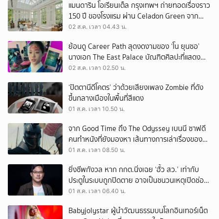
แมนดาริน โอเรียนเต็ล กรุงเทพฯ ถ่ายทอดเรื่องราว
150 ปี ของโรงแรม ผ่าน Celadon Green จาก
เครื่องศิลาดล
02 ส.ค. เวลา 04.43 น.
ย้อนดู Career Path สุดงดงามของ ‘โน ยุนซอ’
นางเอก The East Palace บัณฑิตศิลปะที่แสดง
เรื่องไหนก็ปัง
02 ส.ค. เวลา 02.50 น.
‘ปัตตานีดีโคตร’ ว่าด้วยเสียงเพลง Zombie ที่ดัง
ขึ้นกลางเมืองในพื้นที่สีแดง
01 ส.ค. เวลา 10.50 น.
จาก Good Time ถึง The Odyssey เบนนี ซาฟดี
คนทำหนังที่ยังมองหา เส้นทางการเล่าเรื่องของตัว
เอง
01 ส.ค. เวลา 08.50 น.
ยิ่งชีพกังวล หาก กกต.นิ่งเฉย ‘ฮั้ว สว.’ เท่ากับ
ประตูในระบบถูกปิดตาย อาจเป็นชนวนเหตุเปิดช่อง
‘ลงถนน’
01 ส.ค. เวลา 06.40 น.
Babyjolystar ผู้นำวัฒนธรรมบนโลกอินเทอร์เน็ต