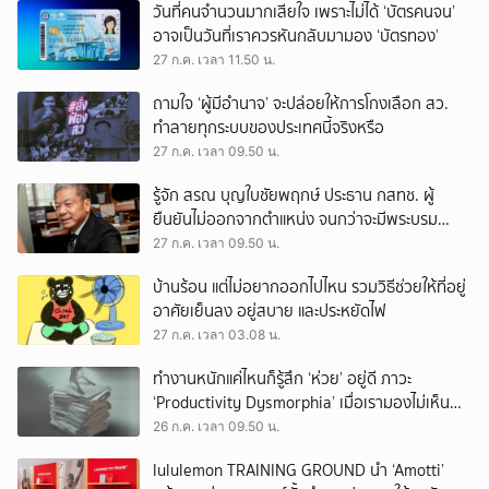
วันที่คนจำนวนมากเสียใจ เพราะไม่ได้ ‘บัตรคนจน’
อาจเป็นวันที่เราควรหันกลับมามอง ‘บัตรทอง’
27 ก.ค. เวลา 11.50 น.
ถามใจ ‘ผู้มีอำนาจ’ จะปล่อยให้การโกงเลือก สว.
ทำลายทุกระบบของประเทศนี้จริงหรือ
27 ก.ค. เวลา 09.50 น.
รู้จัก สรณ บุญใบชัยพฤกษ์ ประธาน กสทช. ผู้
ยืนยันไม่ออกจากตำแหน่ง จนกว่าจะมีพระบรม
ราชโองการโปรดเกล้าฯ
27 ก.ค. เวลา 09.50 น.
บ้านร้อน แต่ไม่อยากออกไปไหน รวมวิธีช่วยให้ที่อยู่
อาศัยเย็นลง อยู่สบาย และประหยัดไฟ
27 ก.ค. เวลา 03.08 น.
ทำงานหนักแค่ไหนก็รู้สึก ‘ห่วย’ อยู่ดี ภาวะ
‘Productivity Dysmorphia’ เมื่อเรามองไม่เห็น
ความสำเร็จของตัวเอง
26 ก.ค. เวลา 09.50 น.
lululemon TRAINING GROUND นำ ‘Amotti’