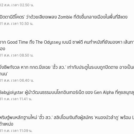
02 ส.ค. เวลา 02.50 น.
‘ปัตตานีดีโคตร’ ว่าด้วยเสียงเพลง Zombie ที่ดังขึ้นกลางเมืองในพื้นที่สีแดง
01 ส.ค. เวลา 10.50 น.
จาก Good Time ถึง The Odyssey เบนนี ซาฟดี คนทำหนังที่ยังมองหา เส้นทาง
เอง
01 ส.ค. เวลา 08.50 น.
ยิ่งชีพกังวล หาก กกต.นิ่งเฉย ‘ฮั้ว สว.’ เท่ากับประตูในระบบถูกปิดตาย อาจเป็
ถนน’
01 ส.ค. เวลา 06.40 น.
Babyjolystar ผู้นำวัฒนธรรมบนโลกอินเทอร์เน็ต ของ Gen Alpha ที่คุยสนุกส
31 ก.ค. เวลา 11.41 น.
พริษฐ์พบหลักฐานใหม่ ‘ฮั้ว สว.’ สลิปโอนเงินถึงผู้สมัคร ‘หนองบัวลำภู’ พร้อม 
ตำแหน่ง
31 ก.ค. เวลา 11.09 น.