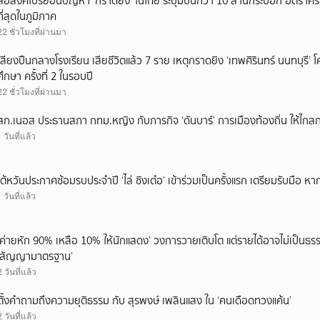
สื่อสิงคโปร์ย้อนปัญหา ‘กราดยิง’ ในไทย ระบุมีปืนกว่า 10 ล้านกระบอก อัตรา
ที่สุดในภูมิภาค
22 ชั่วโมงที่ผ่านมา
เสียงปืนกลางโรงเรียน เสียชีวิตแล้ว 7 ราย เหตุกราดยิง ‘เทพศิรินทร์ นนทบุร
ศึกษา ครั้งที่ 2 ในรอบปี
22 ชั่วโมงที่ผ่านมา
สก.เนอส ประธานสภา กทม.หญิง กับภารกิจ ‘ดันบาร์’ การเมืองท้องถิ่น ให้ไกลก
1 วันที่แล้ว
ไต้หวันประกาศซ้อมรบประจำปี ‘ไล่ ชิงเต๋อ’ เข้าร่วมเป็นครั้งแรก เตรียมรับมือ หา
1 วันที่แล้ว
‘ค่ายหัก 90% เหลือ 10% ให้นักแสดง’ วงการวายเติบโต แต่รายได้อาจไม่เป็นธรร
‘สัญญามาตรฐาน’
2 วันที่แล้ว
ตั้งคำถามถึงความยุติธรรม กับ สุรพงษ์ เพลินแสง ใน ‘คนเดือดทวงแค้น’
2 วันที่แล้ว