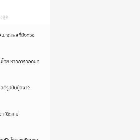
งสุด
และบาดแผลที่ยังทวง
หม่ในไทย หากการถอดบท
ต์รูปปืนปู่ลง IG
ว่า ‘ติดเกม’