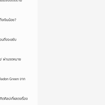
พร้อมระบบติดตาม
ึงเงินน้อย?
่อนถึงจะขยับ
ถึง’ ผ่านจดหมาย
Celadon Green จาก
ตศิลปะที่แสดงเรื่อง