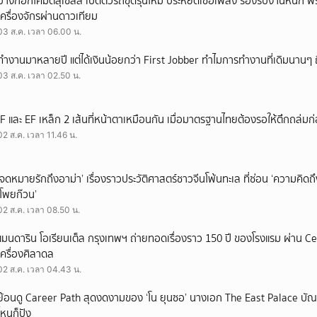
บางกอกโคมัตสุเซลส์ เปิดตัวรถขุดรุ่นใหม่ ประหยัดเชื้อเพลิง รองรับงานหนัก 
เครื่องจักรผ่านดาวเทียม
03 ส.ค. เวลา 06.00 น.
ทำงานมาหลายปี แต่ได้เงินน้อยกว่า First Jobber ทำไมการทำงานที่เดิมนานๆ ถ
03 ส.ค. เวลา 02.50 น.
IF และ EF เหล็ก 2 เส้นที่หน้าตาเหมือนกัน เมื่อมาตรฐานไทยต้องรอให้ตึกถล่มก
02 ส.ค. เวลา 11.46 น.
‘จดหมายรักถึงอาม่า’ เรื่องราวประวัติศาสตร์ชาวจีนโพ้นทะเล ที่ซ่อน ‘ความคิด
‘โพยก๊วน’
02 ส.ค. เวลา 08.50 น.
แมนดาริน โอเรียนเต็ล กรุงเทพฯ ถ่ายทอดเรื่องราว 150 ปี ของโรงแรม ผ่าน 
เครื่องศิลาดล
02 ส.ค. เวลา 04.43 น.
ย้อนดู Career Path สุดงดงามของ ‘โน ยุนซอ’ นางเอก The East Palace บัณฑิ
ไหนก็ปัง