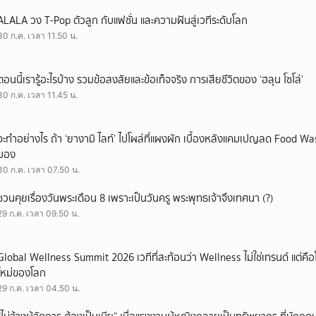
ALALA วง T-Pop ตัวลูก กับแฟชั่น และความฝันสู่เวทีระดับโลก
30 ก.ค. เวลา 11.50 น.
ตอนนี้เรารู้อะไรบ้าง รวมข้อสงสัยและข้อเท็จจริง การเสียชีวิตของ ‘ฮลุน โซโล่’
30 ก.ค. เวลา 11.45 น.
จะทำอย่างไร ถ้า ‘ยางามิ ไลท์’ ไปโผล่ที่แผงผัก เบื้องหลังแคมเปญลด Food Wast
มอง
30 ก.ค. เวลา 07.50 น.
ชวนคุยเรื่องวันพระเดือน 8 เพราะเป็นวันครู พระพุทธเจ้าจึงเทศนา (?)
29 ก.ค. เวลา 09.50 น.
Global Wellness Summit 2026 เวทีที่สะท้อนว่า Wellness ไม่ใช่เทรนด์ แต่คื
ใหม่ของโลก
29 ก.ค. เวลา 04.50 น.