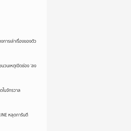
การเล่าเรื่องของตัว
นชนวนเหตุเปิดช่อง ‘ลง
ุดในจักรวาล
LINE หลุดการันตี