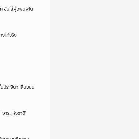
ก ขับไล่ผู้อพยพใน
างแท้จริง
ในปราจีนฯ เสี่ยงปน
‘วาระแห่งชาติ’