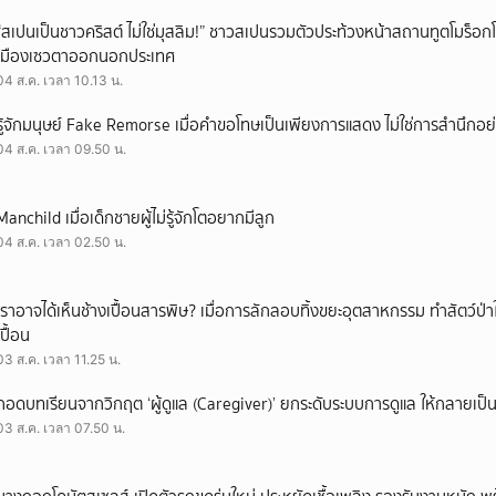
“สเปนเป็นชาวคริสต์ ไม่ใช่มุสลิม!” ชาวสเปนรวมตัวประท้วงหน้าสถานทูตโมร็อกโ
เมืองเซวตาออกนอกประเทศ
04 ส.ค. เวลา 10.13 น.
รู้จักมนุษย์ Fake Remorse เมื่อคำขอโทษเป็นเพียงการแสดง ไม่ใช่การสำนึกอย่
04 ส.ค. เวลา 09.50 น.
Manchild เมื่อเด็กชายผู้ไม่รู้จักโตอยากมีลูก
04 ส.ค. เวลา 02.50 น.
เราอาจได้เห็นช้างเปื้อนสารพิษ? เมื่อการลักลอบทิ้งขยะอุตสาหกรรม ทำสัตว์ป่า
เปื้อน
03 ส.ค. เวลา 11.25 น.
ถอดบทเรียนจากวิกฤต ‘ผู้ดูแล (Caregiver)’ ยกระดับระบบการดูแล ให้กลายเป็น 
03 ส.ค. เวลา 07.50 น.