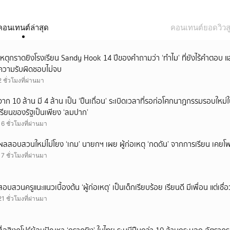
คอนเทนต์ล่าสุด
คอนเทนต์ยอดวิวสู
เหตุกราดยิงโรงเรียน Sandy Hook 14 ปีของคำถามว่า ‘ทำไม’ ที่ยังไร้คำตอบ 
ความรับผิดชอบไม่จบ
2 ชั่วโมงที่ผ่านมา
จาก 10 ล้าน มี 4 ล้าน เป็น ‘ปืนเถื่อน’ ระเบิดเวลาที่รอก่อโศกนาฏกรรมรอบใ
เรียนของรัฐเป็นเพียง ‘ลมปาก’
16 ชั่วโมงที่ผ่านมา
ผลสอบสวนใหม่ไม่โยง ‘เกม’ นายกฯ เผย ผู้ก่อเหตุ ‘กดดัน’ จากการเรียน เคยโพส
17 ชั่วโมงที่ผ่านมา
สอบสวนครูแนะแนวเบื้องต้น ‘ผู้ก่อเหตุ’ เป็นเด็กเรียบร้อย เรียนดี มีเพื่อน แต่เชื่อ
21 ชั่วโมงที่ผ่านมา