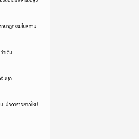
ครองปืนโดยพลเรือนสูง
ี’ โศกนาฏกรรมในสถาน
ว่าเดิม
กจีนบุก
ม เมื่อดาราอยากให้มี