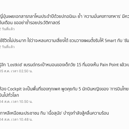
ญี่ปุ่นเผยเอกสารกลาโหมประจำปีด้วยปกอนิเมะ ย้ำ ‘ความมั่นคงทางทหาร’ มีค
จีนเตือน ขออย่าซ้ำรอยประวัติศาสตร์
2 วันที่แล้ว
ใช้ชีวิตไม่ประมาท ใช่ว่าจะหลบความเสี่ยงได้ ชวนวางแผนตั้งรับให้ Smart กับ ‘ซัม
2 วันที่แล้ว
รู้จัก ‘Lostkid’ แบรนด์กระเป๋าหมอนของเด็กวัย 15 ที่มองเห็น Pain Point แล้วเป
05 ส.ค. เวลา 02.50 น.
ห้อง Cockpit จะเป็นพื้นที่ของทุกเพศ พูดคุยกับ 5 นักบินหญิงของ ‘การบินไทย
บินไปทั่วโลก
04 ส.ค. เวลา 10.50 น.
เกาหลีเหนือแนะประชาชน กิน ‘เนื้อสุนัข’ บำรุงกำลังสู้คลื่นความร้อน
04 ส.ค. เวลา 10.48 น.